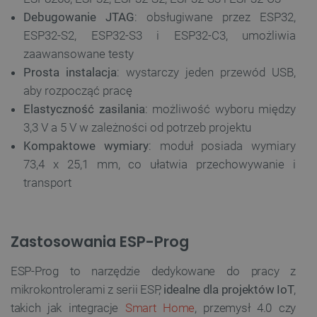
Debugowanie JTAG
: obsługiwane przez ESP32,
ESP32-S2, ESP32-S3 i ESP32-C3, umożliwia
zaawansowane testy
Prosta instalacja
: wystarczy jeden przewód USB,
aby rozpocząć pracę
Elastyczność zasilania
: możliwość wyboru między
3,3 V a 5 V w zależności od potrzeb projektu
Kompaktowe wymiary
: moduł posiada wymiary
73,4 x 25,1 mm, co ułatwia przechowywanie i
transport
Zastosowania ESP-Prog
ESP-Prog to narzędzie dedykowane do pracy z
mikrokontrolerami z serii ESP,
idealne dla projektów IoT
,
takich jak integracje
Smart Home
, przemysł 4.0 czy