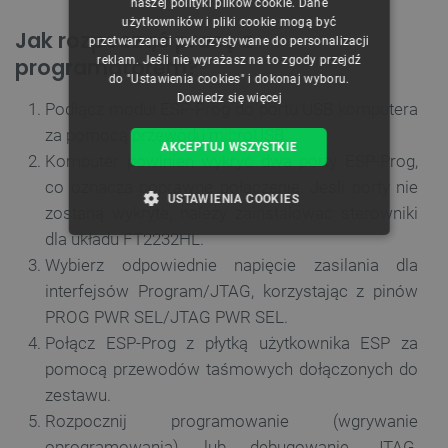
naszej polityki plików cookie. Dane
GERMAN
użytkowników i pliki cookie mogą być
Jak rozpocząć pracę z
przetwarzane i wykorzystywane do personalizacji
reklam. Jeśli nie wyrażasz na to zgody przejdź
programatorem?
do "Ustawienia cookies" i dokonaj wyboru.
Dowiedz się więcej
Podłącz moduł ESP-Prog do portu USB komputera
za pomocą przewodu microUSB.
AKCEPTUJ WSZYSTKIE
Komputer powinien wykryć dwa porty ESP-Prog,
co oznacza poprawne połączenie. Jeśli porty nie
USTAWIENIA COOKIES
zostaną wykryte, należy zainstalować sterowniki
dla układu FT2232HL.
NIEZBĘDNE
WYDAJNOŚĆ
Wybierz odpowiednie napięcie zasilania dla
interfejsów Program/JTAG, korzystając z pinów
TARGETOWANIE
PROG PWR SEL/JTAG PWR SEL.
FUNKCJONALNOŚĆ
Połącz ESP-Prog z płytką użytkownika ESP za
pomocą przewodów taśmowych dołączonych do
zestawu.
Rozpocznij programowanie (wgrywanie
Niezbędne
Wydajność
Targetowanie
oprogramowania) lub debugowanie JTAG,