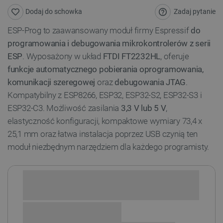
Zadaj pytanie
Dodaj do schowka
ESP-Prog to zaawansowany moduł firmy Espressif
do
programowania i debugowania mikrokontrolerów z serii
ESP
. Wyposażony w układ
FTDI FT2232HL
, oferuje
funkcje automatycznego pobierania oprogramowania,
komunikacji szeregowej
oraz
debugowania JTAG
.
Kompatybilny z ESP8266, ESP32, ESP32-S2, ESP32-S3 i
ESP32-C3. Możliwość zasilania
3,3 V lub 5 V
,
elastyczność konfiguracji, kompaktowe wymiary 73,4 x
25,1 mm oraz łatwa instalacja poprzez USB czynią ten
moduł niezbędnym narzędziem dla każdego programisty.
Sprawdź opcje płatności i finansowania: