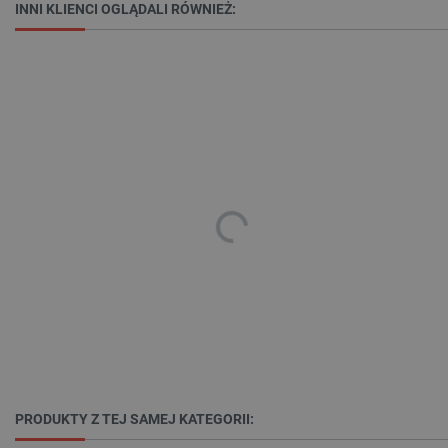
INNI KLIENCI OGLĄDALI RÓWNIEŻ:
_smvs
.botland.com.pl
PRODUKTY Z TEJ SAMEJ KATEGORII:
LaSID
Quality Unit LLC