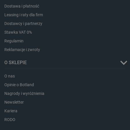
Dostawa i płatność
Leasing i raty dla firm
Dostawcy i partnerzy
Stawka VAT 0%
critAccountId
botland.com.pl
Regulamin
Reklamacje i zwroty
O SKLEPIE
O nas
Opinie o Botland
Nagrody i wyróżnienia
Newsletter
Kariera
Storage declaration
RODO
Storage
Nazwa
Opis