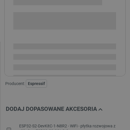
+
-
DODAJ DO KOSZYKA
SPRAWDŹ ILOŚĆ
Dostępny
Wysyłka
24h
Dostawa
od 8,99 PLN
30 dni
na zwrot
Producent:
Espressif
DODAJ DOPASOWANE AKCESORIA
ESP32-S2-DevKitC-1-N8R2 - WiFi - płytka rozwojowa z