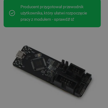
Producent przygotował przewodnik
użytkownika, który ułatwi rozpoczęcie
pracy z modułem - sprawdź!