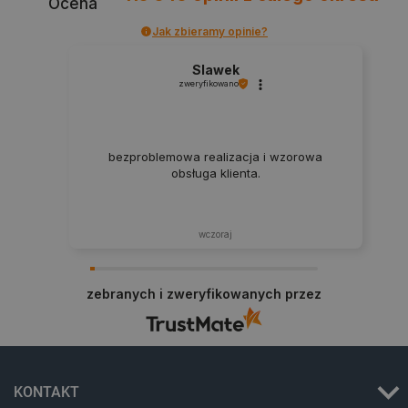
Ocena
_lb_ccc
.botland.com.pl
Jak zbieramy opinie?
Slawek
zweryfikowano
bezproblemowa realizacja i wzorowa
obsługa klienta.
wczoraj
critData
botland.com.pl
zebranych i zweryfikowanych przez
KONTAKT