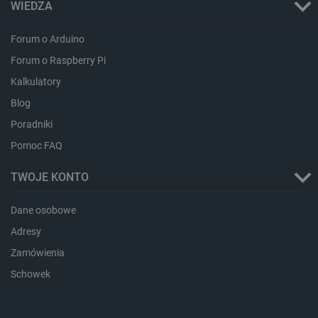
WIEDZA
type
_uetvid_exp
Pamięć
lokalna
Forum o Arduino
dlapi_ucp
Pamięć
Forum o Raspberry Pi
lokalna
Kalkulatory
_cltk
Pamięć
sesji
Blog
smforms
Pamięć
Poradniki
lokalna
Pomoc FAQ
_smvc
Pamięć
lokalna
TWOJE KONTO
lbx_ac_easystorage
Pamięć
sesji
dlapi_consent
Pamięć
Dane osobowe
lokalna
Adresy
_uetvid
Pamięć
lokalna
Zamówienia
_smsps
Pamięć
Schowek
lokalna
lastExternalReferrer
Pamięć
lokalna