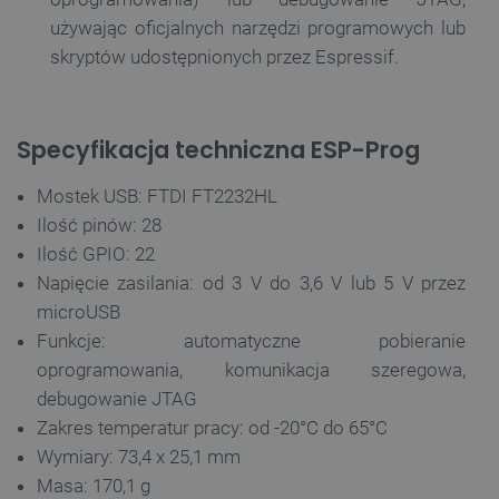
Funkcjonalność
używając oficjalnych narzędzi programowych lub
skryptów udostępnionych przez Espressif.
Niezbędne pliki cookie umożliwiają korzystanie z
podstawowych funkcji strony internetowej, takich
jak logowanie użytkownika i zarządzanie kontem.
Bez niezbędnych plików cookie nie można
prawidłowo korzystać ze strony internetowej.
Specyfikacja techniczna ESP-Prog
Provider /
Nazwa
Domena
Mostek USB: FTDI FT2232HL
PrestaShop-[abcdef0123456789]{32}
.botland.com.pl
Ilość pinów: 28
Ilość GPIO: 22
Napięcie zasilania: od 3 V do 3,6 V lub 5 V przez
_lb
.botland.com.pl
microUSB
Funkcje: automatyczne pobieranie
oprogramowania, komunikacja szeregowa,
debugowanie JTAG
Zakres temperatur pracy: od -20°C do 65°C
Wymiary: 73,4 x 25,1 mm
Masa: 170,1 g