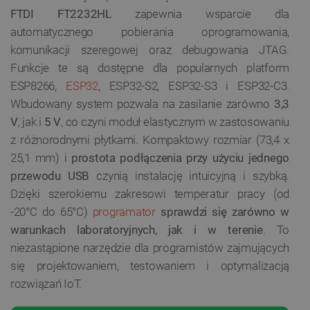
FTDI FT2232HL
zapewnia wsparcie dla
automatycznego pobierania oprogramowania,
komunikacji szeregowej oraz debugowania JTAG.
Funkcje te są dostępne dla popularnych platform
ESP8266,
ESP32
, ESP32-S2, ESP32-S3 i ESP32-C3.
Wbudowany system pozwala na zasilanie zarówno
3,3
V
, jak i
5 V
, co czyni moduł elastycznym w zastosowaniu
z różnorodnymi płytkami. Kompaktowy rozmiar (73,4 x
25,1 mm) i
prostota podłączenia przy użyciu jednego
przewodu USB
czynią instalację intuicyjną i szybką.
Dzięki szerokiemu zakresowi temperatur pracy (od
-20°C do 65°C)
programator
sprawdzi się zarówno w
warunkach laboratoryjnych, jak i w terenie
. To
niezastąpione narzędzie dla programistów zajmujących
się projektowaniem, testowaniem i optymalizacją
rozwiązań IoT.