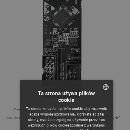
Ta strona używa plików
cookie
POLISH
Ta strona korzysta z plików cookie, aby zapewnić
Funkcje obejmują wsparcie dla automatycznego pobierania
CZECH
lepszą wygodę użytkowania. Korzystając z tej
oprogramowania, komunikacji szeregowej oraz debugowania JTAG.
strony, wyrażasz zgodę na używanie przez nas
ENGLISH
wszystkich plików cookie zgodnie z warunkami