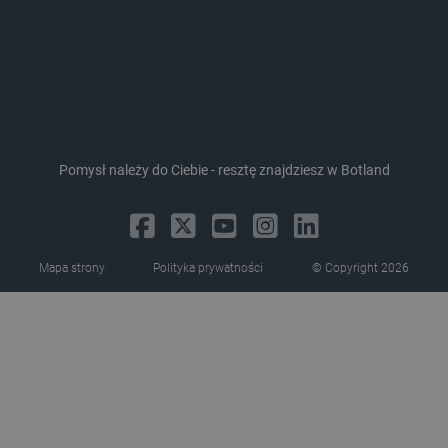
ea_lu_ts
Pamięć
lokalna
ea_gu_ts
Pamięć
lokalna
_gcl_ls
Pamięć
lokalna
_smps
Pamięć
lokalna
Pomysł należy do Ciebie - resztę znajdziesz w Botland
luigis.env.v2.159265-
Pamięć
182023
sesji
_uetsid_exp
Pamięć
lokalna
Mapa strony
Polityka prywatności
© Copyright 2026
_uetsid
Pamięć
lokalna
_smsp-r-65208
Pamięć
lokalna
cartSkuToUrl
Pamięć
lokalna
lastExternalReferrerTime
Pamięć
lokalna
smsr
Pamięć