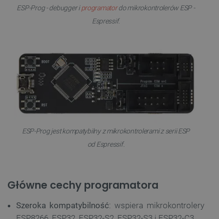
ESP-Prog - debugger i
programator
do mikrokontrolerów ESP -
Espressif.
ESP-Prog jest kompatybilny z mikrokontrolerami z serii ESP
od Espressif.
Główne cechy programatora
Szeroka kompatybilność
: wspiera mikrokontrolery
ESP8266, ESP32, ESP32-S2, ESP32-S3 i ESP32-C3