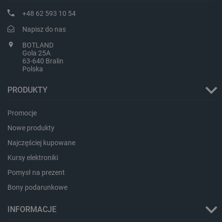
+48 62 593 10 54
Napisz do nas
CookieScriptConsent
CookieScript
botland.com.pl
BOTLAND
Gola 25A
63-640 Bralin
Polska
PRODUKTY
Promocje
Nowe produkty
Najczęściej kupowane
LaVisitorId_Ym90bGFuZC5sYWRlc2suY29tLw
.botland.com.pl
Kursy elektroniki
Pomysł na prezent
Bony podarunkowe
critCartData
botland.com.pl
INFORMACJE