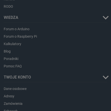
botland.com.pl
RODO
WIEDZA
Forum o Arduino
Forum o Raspberry Pi
Kalkulatory
Blog
LaVisitorId_Ym90bGFuZC5sYWRlc2suY29tLw
.botland.com.pl
Poradniki
Pomoc FAQ
TWOJE KONTO
critCartData
botland.com.pl
Dane osobowe
Adresy
Zamówienia
Schowek