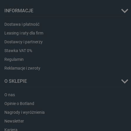
INFORMACJE
Dostawa i płatność
Leasing i raty dla firm
Dostawcy i partnerzy
Stawka VAT 0%
Regulamin
critData
botland.com.pl
Reklamacje i zwroty
O SKLEPIE
O nas
Opinie o Botland
Nagrody i wyróżnienia
Newsletter
Kariera
CookieScriptConsent
CookieScript