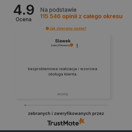
4.9
Na podstawie
115 546
opinii
z całego okresu
Ocena
Jak zbieramy opinie?
Slawek
zweryfikowano
bezproblemowa realizacja i wzorowa
obsługa klienta.
_smvs
.botland.com.pl
wczoraj
LaSID
Quality Unit LLC
zebranych i zweryfikowanych przez
botland.com.pl