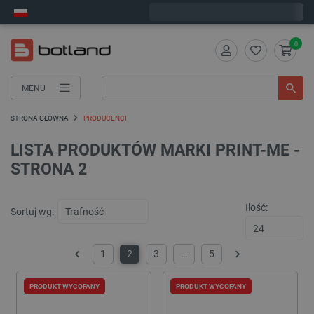
Wyślemy w poniedziałek
0
MENU
STRONA GŁÓWNA
PRODUCENCI
LISTA PRODUKTÓW MARKI PRINT-ME -
STRONA 2
Ilość:
Sortuj wg:
1
2
3
…
5
Poprzedni
Następny
PRODUKT WYCOFANY
PRODUKT WYCOFANY