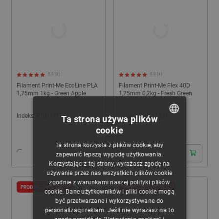
5.0 (2)
5.0 (4)
Filament Print-Me EcoLine PLA
Filament Print-Me Flex 40D
1,75mm 1kg - Green Apple
1,75mm 0,2kg - Fresh Green
Indeks:
PRI-17775
Indeks:
PRI-17834
Ta strona używa plików
cookie
POLISH
Ta strona korzysta z plików cookie, aby
CZECH
zapewnić lepszą wygodę użytkowania.
Korzystając z tej strony, wyrażasz zgodę na
ENGLISH
używanie przez nas wszystkich plików cookie
zgodnie z warunkami naszej polityki plików
GERMAN
PRODUKT WYCOFANY
PRODUKT WYCOFANY
cookie. Dane użytkowników i pliki cookie mogą
być przetwarzane i wykorzystywane do
personalizacji reklam. Jeśli nie wyrażasz na to