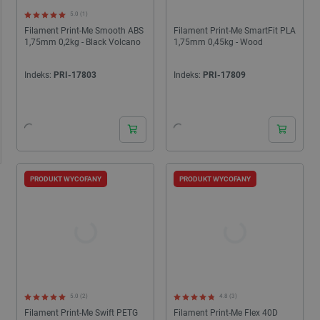
5.0 (1)
Filament Print-Me Smooth ABS
Filament Print-Me SmartFit PLA
1,75mm 0,2kg - Black Volcano
1,75mm 0,45kg - Wood
Indeks:
PRI-17803
Indeks:
PRI-17809
PRODUKT WYCOFANY
PRODUKT WYCOFANY
5.0 (2)
4.8 (3)
Filament Print-Me Swift PETG
Filament Print-Me Flex 40D