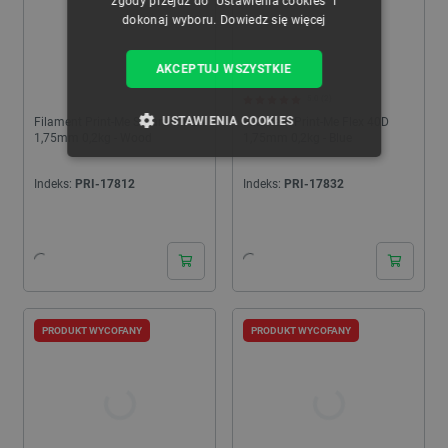
zgody przejdź do "Ustawienia cookies" i
dokonaj wyboru.
Dowiedz się więcej
AKCEPTUJ WSZYSTKIE
5.0 (2)
USTAWIENIA COOKIES
Filament Print-Me SmartFit PLA
Filament Print-Me Flex 40D
1,75mm 0,2kg - Wood
1,75mm 0,2kg - Blue
NIEZBĘDNE
WYDAJNOŚĆ
Indeks:
PRI-17812
Indeks:
PRI-17832
TARGETOWANIE
FUNKCJONALNOŚĆ
PRODUKT WYCOFANY
PRODUKT WYCOFANY
Niezbędne
Wydajność
Targetowanie
Funkcjonalność
Niezbędne pliki cookie umożliwiają korzystanie z
podstawowych funkcji strony internetowej, takich