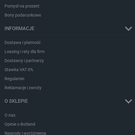
Pomysł na prezent
Bony podarunkowe
INFORMACJE
Dostawa i płatność
isListDisplay
botland.com.pl
Leasing i raty dla firm
Dostawcy i partnerzy
Stawka VAT 0%
Regulamin
Reklamacje i zwroty
_lb_ccc
.botland.com.pl
O SKLEPIE
O nas
Opinie o Botland
Nagrody i wyróżnienia