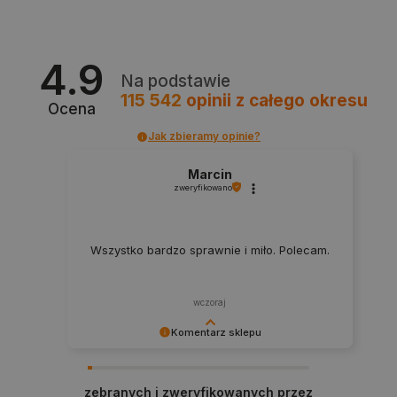
.webshopapp.com
4.9
Na podstawie
115 542
opinii
z całego okresu
Ocena
Jak zbieramy opinie?
Marcin
zweryfikowano
PHPSESSID
PHP.net
botland.com.pl
Wszystko bardzo sprawnie i miło. Polecam.
wczoraj
Komentarz sklepu
Dziękujemy za najwyższą ocenę. Cieszymy się,
że nasz sprzęt trafił w dobre ręce. Polecamy się
zebranych i zweryfikowanych przez
na przyszłość.