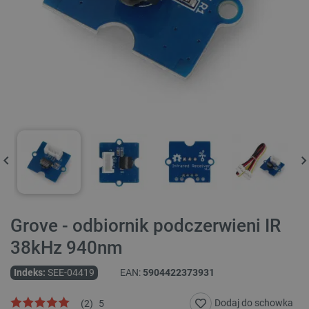
Grove - odbiornik podczerwieni IR
38kHz 940nm
Indeks:
SEE-04419
EAN:
5904422373931
Dodaj do schowka
(
2
)
5