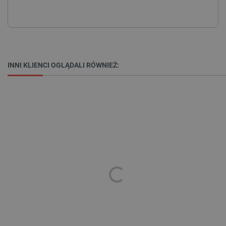
_lb
.botland.com.pl
INNI KLIENCI OGLĄDALI RÓWNIEŻ:
Polityce prywatności Google
VISITOR_PRIVACY_METADATA
YouTube
.youtube.com