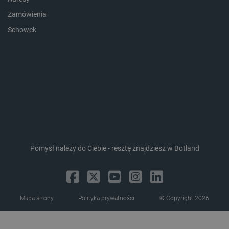
Zamówienia
Schowek
LaVisitorId_Ym90bGFuZC5sYWRlc2suY29tLw
.botland.com.pl
critCartData
botland.com.pl
Pomysł należy do Ciebie - resztę znajdziesz w Botland
Mapa strony
Polityka prywatności
© Copyright 2026
critAccountId
botland.com.pl