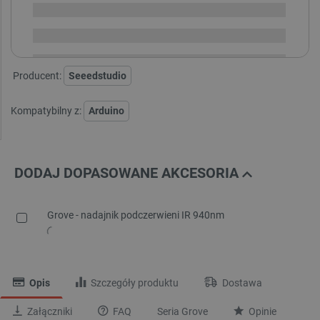
Dostawa
od 8,99 PLN
30 dni
na zwrot
Producent:
Seeedstudio
Kompatybilny z:
Arduino
DODAJ DOPASOWANE AKCESORIA
Grove - nadajnik podczerwieni IR 940nm
Opis
Szczegóły produktu
Dostawa
Załączniki
FAQ
Seria Grove
Opinie