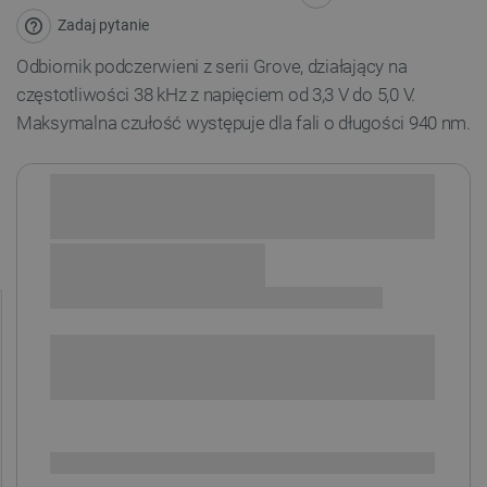
Zadaj pytanie
Odbiornik podczerwieni z serii Grove
, działający na
częstotliwości 38 kHz
z napięciem od 3,3 V do 5,0 V.
Maksymalna czułość występuje dla fali o długości 940 nm.
Sprawdź opcje płatności i finansowania:
+
-
DODAJ DO KOSZYKA
SPRAWDŹ ILOŚĆ
Dostępny
Wysyłka
24h