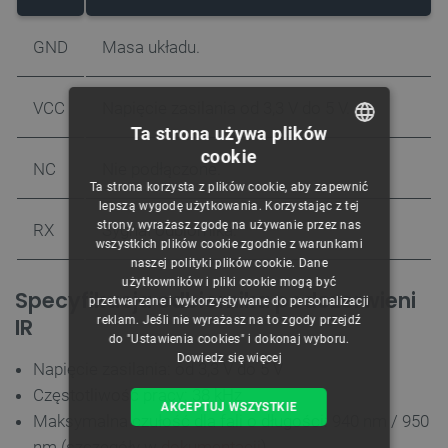
GND
Masa układu.
VCC
Napięcie zasilania od 3,3 V do 5 V.
Ta strona używa plików
cookie
POLISH
NC
Nie podłączone.
Ta strona korzysta z plików cookie, aby zapewnić
CZECH
lepszą wygodę użytkowania. Korzystając z tej
strony, wyrażasz zgodę na używanie przez nas
RX
Sygnał odbiornika.
ENGLISH
wszystkich plików cookie zgodnie z warunkami
naszej polityki plików cookie. Dane
GERMAN
użytkowników i pliki cookie mogą być
Specyfikacja odbiornika podczerwieni
przetwarzane i wykorzystywane do personalizacji
IR
reklam. Jeśli nie wyrażasz na to zgody przejdź
do "Ustawienia cookies" i dokonaj wyboru.
Dowiedz się więcej
Napięcie zasilania: od 3,3 V do 5 V
Częstotliwość pracy: 38 kHz
AKCEPTUJ WSZYSTKIE
Maksymalna czułość dla fali o długości: 940 nm / 950
nm (szczegóły w
dokumentacji
)