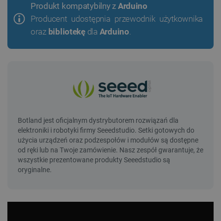
Produkt kompatybilny z
Arduino
Producent udostępnia przewodnik użytkownika
oraz
bibliotekę
dla
Arduino
.