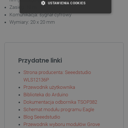
USTAWIENIA COOKIES
Zasięg: 10 m
Komunikacja: sygnał cyfrowy
NIEZBĘDNE
WYDAJNOŚĆ
Wymiary: 20 x 20 mm
TARGETOWANIE
FUNKCJONALNOŚĆ
Przydatne linki
Niezbędne
Wydajność
Targetowanie
Strona producenta: Seeedstudio
Funkcjonalność
WLS12136P
Przewodnik użytkownika
Niezbędne pliki cookie umożliwiają korzystanie z
podstawowych funkcji strony internetowej, takich
Biblioteka do Arduino
jak logowanie użytkownika i zarządzanie kontem.
Dokumentacja odbornika TSOP382
Bez niezbędnych plików cookie nie można
prawidłowo korzystać ze strony internetowej.
Schemat modułu programu Eagle
Provider /
Blog Seeedstudio
Nazwa
Domena
Przewodnik wyboru modułów Grove
PrestaShop-[abcdef0123456789]{32}
.botland.com.pl