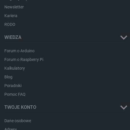
Newsletter
Kariera
RODO
critData
botland.com.pl
WIEDZA
Forum o Arduino
Forum o Raspberry Pi
Kalkulatory
Blog
Poradniki
Pomoc FAQ
CookieScriptConsent
CookieScript
botland.com.pl
TWOJE KONTO
Dane osobowe
Adresy