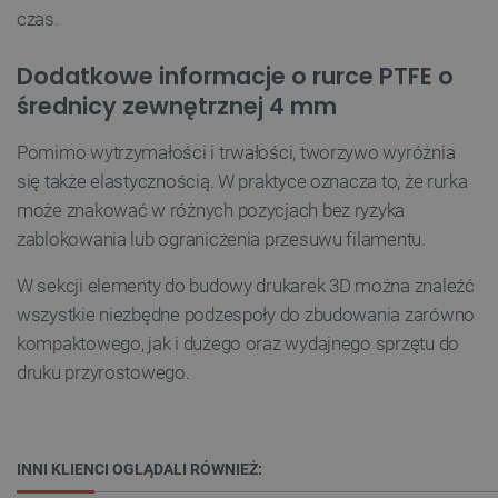
czas.
TARGETOWANIE
Dodatkowe informacje o rurce PTFE o
FUNKCJONALNOŚĆ
średnicy zewnętrznej 4 mm
Pomimo wytrzymałości i trwałości, tworzywo wyróżnia
się także elastycznością. W praktyce oznacza to, że rurka
Niezbędne
Wydajność
Targetowanie
może znakować w różnych pozycjach bez ryzyka
Funkcjonalność
zablokowania lub ograniczenia przesuwu filamentu.
Niezbędne pliki cookie umożliwiają korzystanie z
podstawowych funkcji strony internetowej, takich
W sekcji elementy do budowy drukarek 3D można znaleźć
jak logowanie użytkownika i zarządzanie kontem.
Bez niezbędnych plików cookie nie można
wszystkie niezbędne podzespoły do zbudowania zarówno
prawidłowo korzystać ze strony internetowej.
kompaktowego, jak i dużego oraz wydajnego sprzętu do
Provider /
Nazwa
druku przyrostowego.
Domena
PrestaShop-[abcdef0123456789]{32}
.botland.com.pl
INNI KLIENCI OGLĄDALI RÓWNIEŻ: