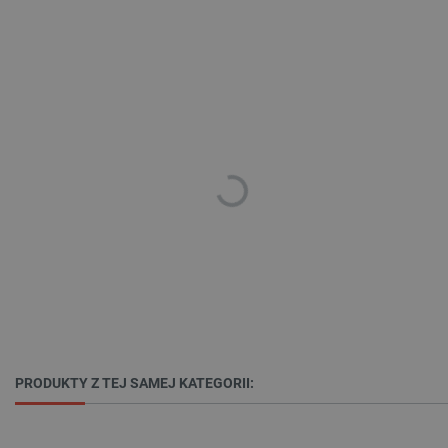
_lb
.botland.com.pl
Polityce prywatności Google
VISITOR_PRIVACY_METADATA
YouTube
.youtube.com
PRODUKTY Z TEJ SAMEJ KATEGORII: