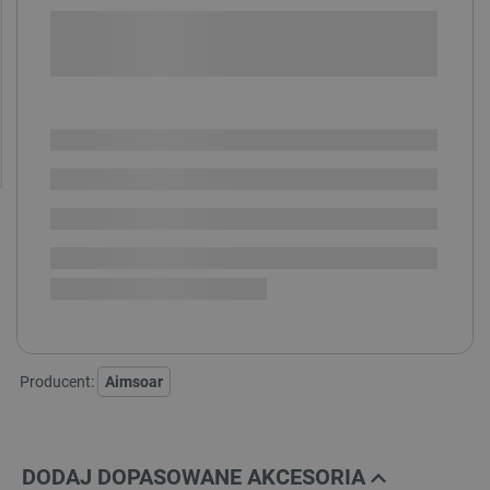
+
-
DODAJ DO KOSZYKA
SPRAWDŹ ILOŚĆ
Dostępny
Wysyłka
24h
Dostawa
od 8,99 PLN
30 dni
na zwrot
Rurka PTFE 4mm - kolor:
Producent:
Aimsoar
DODAJ DOPASOWANE AKCESORIA