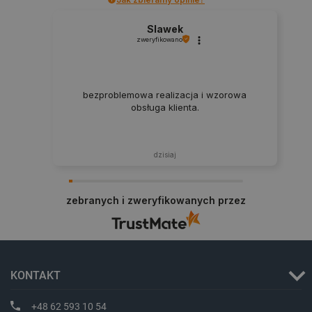
Slawek
zweryfikowano
bezproblemowa realizacja i wzorowa
PHPSESSID
PHP.net
botland.com.pl
obsługa klienta.
dzisiaj
zebranych i zweryfikowanych przez
KONTAKT
+48 62 593 10 54