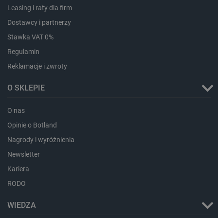
Leasing i raty dla firm
Dostawcy i partnerzy
Stawka VAT 0%
isListDisplay
botland.com.pl
Regulamin
Reklamacje i zwroty
O SKLEPIE
_lb_ccc
.botland.com.pl
O nas
Opinie o Botland
Nagrody i wyróżnienia
Newsletter
Kariera
RODO
WIEDZA