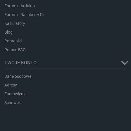
critData
botland.com.pl
Forum o Arduino
Forum o Raspberry Pi
Kalkulatory
Blog
Poradniki
Pomoc FAQ
TWOJE KONTO
CookieScriptConsent
CookieScript
Dane osobowe
botland.com.pl
Adresy
Zamówienia
Schowek