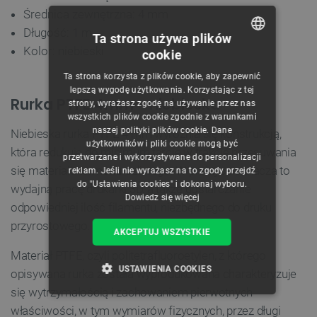
Średnica zewnętrzna: 4 mm
Długość: 1 m
Ta strona używa plików
Kolor: niebieski
cookie
POLISH
Ta strona korzysta z plików cookie, aby zapewnić
CZECH
lepszą wygodę użytkowania. Korzystając z tej
Rurka PTFE 4mm - niebieska
strony, wyrażasz zgodę na używanie przez nas
ENGLISH
wszystkich plików cookie zgodnie z warunkami
naszej polityki plików cookie. Dane
Niebieska rurka PTFE 4 mm wyróżnia się konstrukcją,
GERMAN
użytkowników i pliki cookie mogą być
która redukuje do minimum tarcie w trakcie przesuwania
przetwarzane i wykorzystywane do personalizacji
się materiału termokurczliwego. W praktyce oznacza to
reklam. Jeśli nie wyrażasz na to zgody przejdź
do "Ustawienia cookies" i dokonaj wyboru.
wydajną pracę drukarki 3D, a także dostarczanie
Dowiedz się więcej
odpowiedniej ilość filamentu, niezbędnego do druku
przyrostowego.
AKCEPTUJ WSZYSTKIE
Materiał PTFE, czyli politetrafluoroetylen, z którego
USTAWIENIA COOKIES
opisywana rurka została wyprodukowana charakteryzuje
się wytrzymałością i zachowaniem pierwotnych
NIEZBĘDNE
WYDAJNOŚĆ
właściwości, w tym wymiarów fizycznych, przez długi