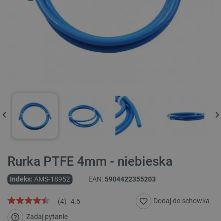
Rurka PTFE 4mm - niebieska
Indeks:
AMS-18952
EAN:
5904422355203
Dodaj do schowka
(
4
)
4.5
Zadaj pytanie