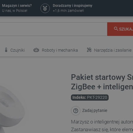
Magazyn i serwis?
Doradzamy i inspirujemy
U nas, w Polsce!
+1,6 mln zamówień
SZUKA
Czujniki
Roboty i mechanika
Narzędzia i zasilanie
Pakiet startowy S
ZigBee + inteligen
Indeks:
PKT-29220
Zadaj pytanie
Marzysz o inteligentnej auto
Zastanawiasz się, które elem