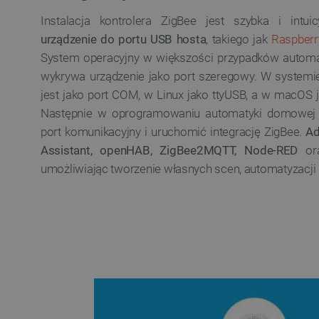
Instalacja kontrolera ZigBee jest szybka i intui
urządzenie do portu USB hosta
, takiego jak
Raspberr
VISITOR_PRIVACY_METAD
System operacyjny w większości przypadków automaty
Polityce prywa
wykrywa urządzenie jako port szeregowy. W systemi
jest jako port COM, w Linux jako ttyUSB, a w macOS
__cf_bm
Następnie w oprogramowaniu automatyki domowej 
port komunikacyjny i uruchomić integrację ZigBee.
Ad
Assistant, openHAB, ZigBee2MQTT, Node-RED
ora
__cf_bm
umożliwiając tworzenie własnych scen, automatyzacji i
PHPSESSID
_smvs