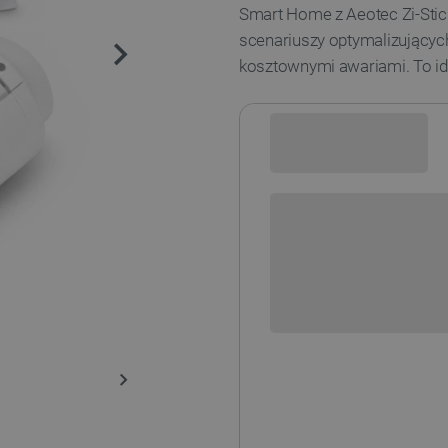
Smart Home z Aeotec Zi-Stick
scenariuszy optymalizującyc
kosztownymi awariami. To ide
Sprawdź opcje płatności i finan
+
-
DODAJ
ZA