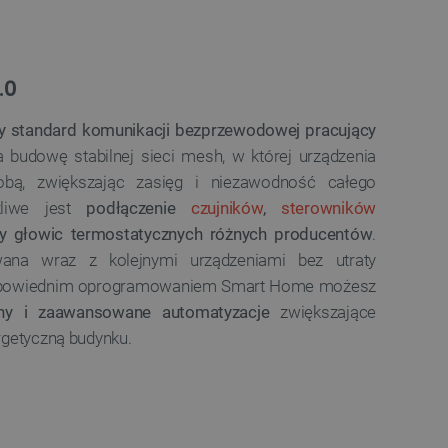
ledzenia sprzedaży w Google
ormacji o sesji
różniania ludzi i botów. Jest
ernetowej, ponieważ
.0
ch raportów na temat
ternetowej.
 standard komunikacji bezprzewodowej pracujący
rzechowywania preferencji
osobu wyświetlania
a budowę stabilnej sieci mesh, w której urządzenia
obą, zwiększając zasięg i niezawodność całego
ny do przechowywania zgody
z plików cookie na stronie
żliwe jest
podłączenie
czujników
,
sterowników
 zgodność z wymogami
czy głowic termostatycznych różnych producentów
.
zgody na niektóre kategorie
na wraz z kolejnymi urządzeniami bez utraty
ny do przechowywania
 odpowiednim oprogramowaniem Smart Home możesz
nika w celu zwiększenia
i strony internetowej,
ny i zaawansowane automatyzacje
zwiększające
sonalizowane doświadczenie
rgetyczną budynku.
y przez usługę Cookie-
ia preferencji dotyczących
cookie. Jest to konieczne,
ript.com działał poprawnie.
ozpoznawania osoby