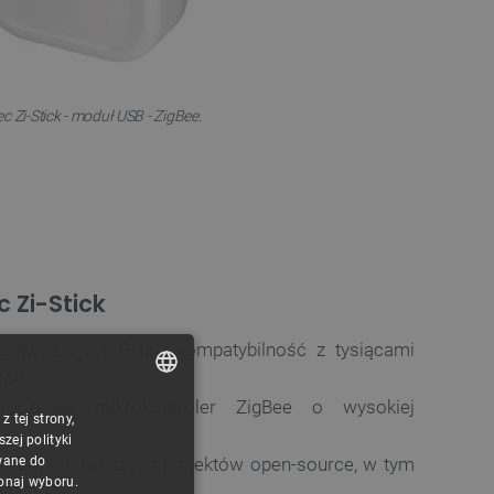
c Zi-Stick - moduł USB - ZigBee.
 Zi-Stick
totliwości 2,4 GHz i kompatybilność z tysiącami
ntów
oczesny mikrokontroler ZigBee o wysokiej
 tej strony,
POLISH
ej polityki
CZECH
wane do
najpopularniejszych projektów open-source, w tym
konaj wyboru.
MQTT
ENGLISH