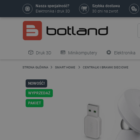
Nasza specjalność?
Szybka dostawa
Elektronika i druk 3D
30 dni na zwrot
Druk 3D
Minikomputery
Elektronika
Pozostałe
STRONA GŁÓWNA
SMART HOME
CENTRALKI I BRAMKI SIECIOWE
NOWOŚĆ!
WYPRZEDAŻ
PAKIET