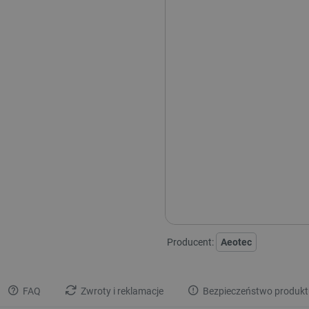
1 x
Aeotec Motion Senso
1 x
Aeotec Water Leak S
1 x
Aeotec Zi-Stick - m
1 x
Inteligentna głow
Producent:
Aeotec
FAQ
Zwroty i reklamacje
Bezpieczeństwo produkt