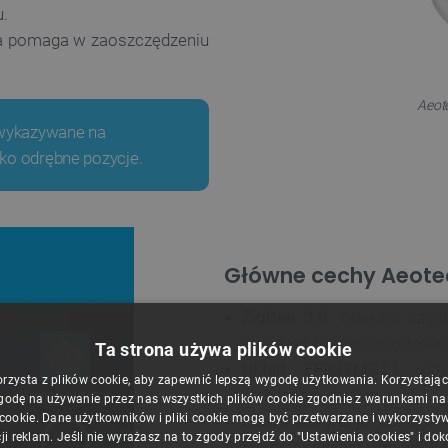
.
ra pomaga w zaoszczędzeniu
Aeote
 wykazywane na
ako odrębne pozycje.
Główne cechy Aeotec
ZigBee 3.0
: obsługa częs
urządzeń różnych produce
Ta strona używa plików cookie
Układ EFR32MG21
: now
orzysta z plików cookie, aby zapewnić lepszą wygodę użytkowania. Korzystając z
stabilności działania
godę na używanie przez nas wszystkich plików cookie zgodnie z warunkami nasz
 cookie. Dane użytkowników i pliki cookie mogą być przetwarzane i wykorzysty
Łatwa integracja
: obsługa 
ji reklam. Jeśli nie wyrażasz na to zgody przejdź do "Ustawienia cookies" i do
Home Assistant i Zigbee2