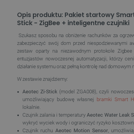
Opis produktu: Pakiet startowy Smar
Stick - ZigBee + inteligentne czujniki
Szukasz sposobu na obniżenie rachunków za ogrzew
zabezpieczyć swój dom przed niespodziewanymi aw
zestaw oparty na niezawodnym protokole Zigbee 
entuzjastów nowoczesnej automatyzacji, którzy ceni
działanie systemu oraz pełną kontrolę nad domowym 
W zestawie znajdziemy:
Aeotec Zi-Stick
(model ZGA008), czyli nowocze
umożliwiający budowę własnej
bramki Smart 
lokalnie.
Czujnik zalania i temperatury
Aeotec Water Leak 
wykryć wyciek wody i ograniczyć ryzyko kosztown
Czujnik ruchu
Aeotec Motion Sensor
, umożliwi