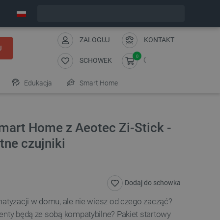
Wyślemy w poniedziałek
ZALOGUJ
KONTAKT
J
0
SCHOWEK
Edukacja
Smart Home
mart Home z Aeotec Zi-Stick -
tne czujniki
Dodaj do schowka
matyzacji w domu, ale nie wiesz od czego zacząć?
enty będą ze sobą kompatybilne? Pakiet startowy