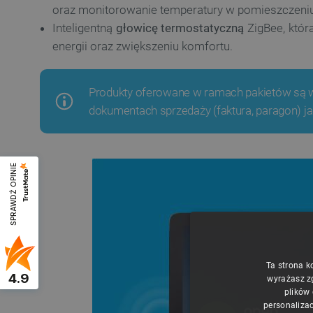
oraz monitorowanie temperatury w pomieszczeniu
Inteligentną
głowicę termostatyczną
ZigBee, któ
energii oraz zwiększeniu komfortu.
Produkty oferowane w ramach pakietów są
dokumentach sprzedaży (faktura, paragon) j
SPRAWDŹ OPINIE
Ta strona k
4.9
wyrażasz z
plików
personalizac