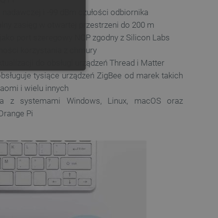
 nadawczej i -99 dBm czułości odbiornika
GERMAN
ny zasięg w otwartej przestrzeni do 200 m
 jako port szeregowy NCP zgodny z Silicon Labs
zności korzystania z chmury
tualizacji do obsługi urządzeń Thread i Matter
obsługuje tysiące urządzeń ZigBee od marek takich
ONALNOŚĆ
Xiaomi i wielu innych
ca z systemami Windows, Linux, macOS oraz
Orange Pi
ownika i zarządzanie kontem.
any do działania sklepu
p.
ny do celów bilansowania
ia, że żądania stron
ne do tego samego serwera