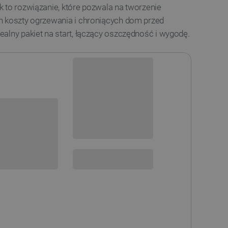
 to rozwiązanie, które pozwala na tworzenie
h koszty ogrzewania i chroniących dom przed
alny pakiet na start, łączący oszczędność i wygodę.
Dostępny
Wysyłka
24h
Darmowa
dostawa
sowania:
30 dni
na zwrot
SPRAWDŹ ILOŚĆ
 DO KOSZYKA
WARTOŚĆ PAKIETU