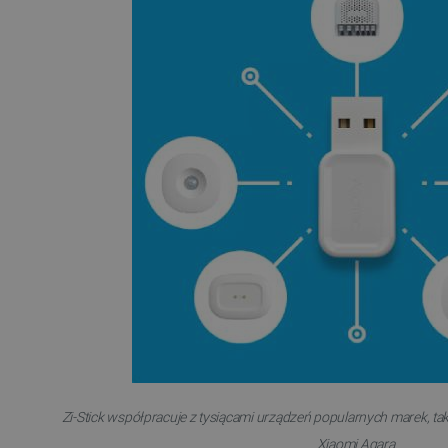
LaSID
__cf_bm
isListDisplay
_lb_ccc
critData
CookieScriptConsent
Zi-Stick współpracuje z tysiącami urządzeń popularnych marek, taki
LaVisitorId_Ym90bGFuZC5
Xiaomi Aqara.