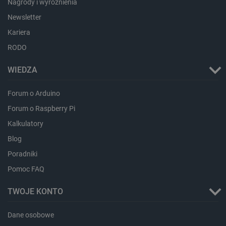
Nagrody i wyróżnienia
critCartData
botland.com.pl
Newsletter
Kariera
RODO
WIEDZA
Forum o Arduino
critAccountId
botland.com.pl
Forum o Raspberry Pi
Kalkulatory
Blog
Poradniki
Pomoc FAQ
TWOJE KONTO
Dane osobowe