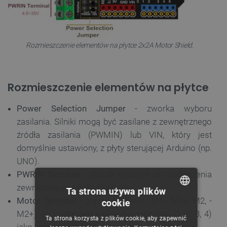
Rozmieszczenie elementów na płytce 2x2A Motor Shield.
Rozmieszczenie elementów na płytce
Power Selection Jumper
- zworka wyboru
zasilania. Silniki mogą być zasilane z zewnętrznego
źródła zasilania (PWMIN) lub VIN, który jest
domyślnie ustawiony, z płyty sterującej Arduino (np.
UNO).
PWRIN Terminal
- złącze śrubowe do podłączenia
zewnętrznego źródła zasilania.
Ta strona używa plików
Motor Terminal
- złącze śrubowe (M1-, M1+, M2, -
cookie
POLISH
M2+) do podłączenia silników oraz piny (1, 2, 3, 4)
Ta strona korzysta z plików cookie, aby zapewnić
CZECH
jako alternatywa podłączenia.