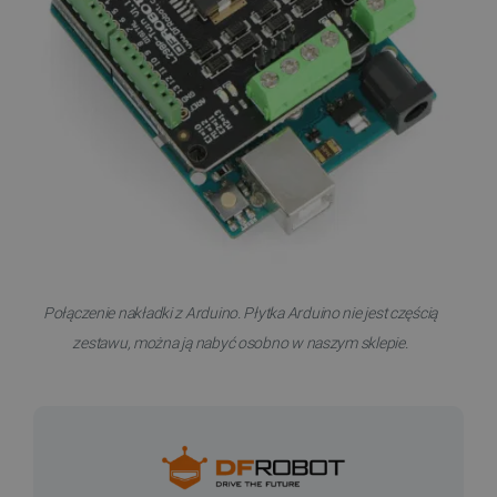
Połączenie nakładki z Arduino. Płytka Arduino nie jest częścią
zestawu, można ją nabyć osobno w naszym sklepie.