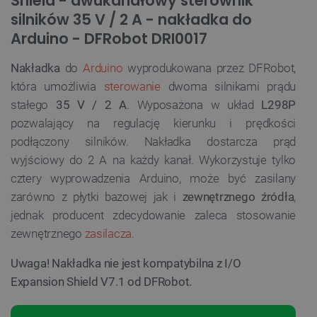
Shield - dwukanałowy sterownik
silników 35 V / 2 A - nakładka do
Arduino - DFRobot DRI0017
Nakładka
do
Arduino
wyprodukowana przez DFRobot,
która umożliwia
sterowanie
dwoma silnikami prądu
stałego
35 V / 2 A
. Wyposażona w układ
L298P
pozwalający na regulację kierunku i prędkości
podłączony silników. Nakładka dostarcza prąd
wyjściowy do 2 A na każdy kanał. Wykorzystuje tylko
cztery wyprowadzenia Arduino, może być zasilany
zarówno z płytki bazowej jak i
zewnętrznego źródła
,
jednak producent zdecydowanie zaleca stosowanie
zewnętrznego
zasilacza
.
Uwaga! Nakładka nie jest kompatybilna z I/O
Expansion Shield V7.1 od DFRobot.