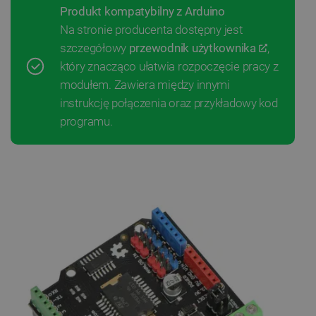
Produkt kompatybilny z Arduino
Na stronie producenta dostępny jest
szczegółowy
przewodnik użytkownika
,
który znacząco ułatwia rozpoczęcie pracy z
modułem. Zawiera między innymi
instrukcję połączenia oraz przykładowy kod
programu.