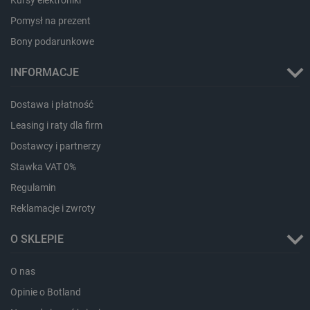
Kursy elektroniki
Pomysł na prezent
Bony podarunkowe
INFORMACJE
CookieScriptConsent
CookieScript
botland.com.pl
Dostawa i płatność
Leasing i raty dla firm
Dostawcy i partnerzy
Stawka VAT 0%
Regulamin
Reklamacje i zwroty
O SKLEPIE
LaVisitorId_Ym90bGFuZC5sYWRlc2suY29tLw
.botland.com.pl
O nas
Opinie o Botland