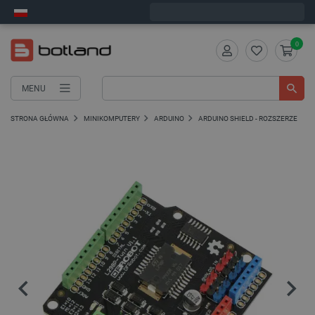
Wyślemy w poniedziałek
0
MENU
STRONA GŁÓWNA
MINIKOMPUTERY
ARDUINO
ARDUINO SHIELD - ROZSZERZENIA