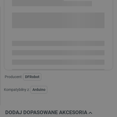
+
-
DODAJ DO KOSZYKA
SPRAWDŹ ILOŚĆ
Dostępny
Wysyłka
24h
Dostawa
od 8,99 PLN
30 dni
na zwrot
Producent:
DFRobot
Kompatybilny z:
Arduino
DODAJ DOPASOWANE AKCESORIA