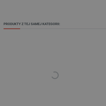
PHPSESSID
PHP.net
botland.com.pl
PRODUKTY Z TEJ SAMEJ KATEGORII:
_smvs
.botland.com.pl