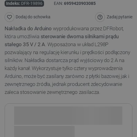
Indeks:
DFR-19896
EAN:
6959420903085
Zadaj pytanie
Dodaj do schowka
Nakładka do Arduino
wyprodukowana przez DFRobot,
która umożliwia
sterowanie dwoma silnikami prądu
stałego 35 V / 2 A
. Wyposażona w układ L298P
pozwalający na regulację kierunku i prędkości podłączony
silników. Nakładka dostarcza prąd wyjściowy do 2 A na
każdy kanał. Wykorzystuje tylko cztery wyprowadzenia
Arduino, może być zasilany zarówno z płytki bazowej jak i
zewnętrznego źródła, jednak producent zdecydowanie
zaleca stosowanie zewnętrznego zasilacza.
Sprawdź opcje płatności i finansowania: