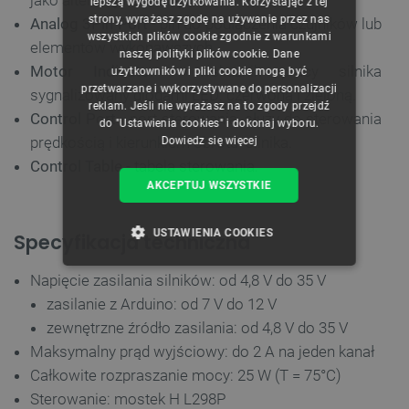
lepszą wygodę użytkowania. Korzystając z tej
strony, wyrażasz zgodę na używanie przez nas
Analog 3Pin Port
- pin do podłączenia czujników lub
ENGLISH
wszystkich plików cookie zgodnie z warunkami
elementów wykonawczych.
naszej polityki plików cookie. Dane
GERMAN
Motor Indicator
- wskaźnik pracy silnika
użytkowników i pliki cookie mogą być
przetwarzane i wykorzystywane do personalizacji
sygnalizowany diodami LED: czerwoną i zieloną.
reklam. Jeśli nie wyrażasz na to zgody przejdź
Control Port
- port sterowania, służy do sterowania
do "Ustawienia cookies" i dokonaj wyboru.
prędkością i kierunkiem obrotu silnika.
Dowiedz się więcej
Control Table
- tabela sterowania.
AKCEPTUJ WSZYSTKIE
USTAWIENIA COOKIES
Specyfikacja techniczna
NIEZBĘDNE
WYDAJNOŚĆ
Napięcie zasilania silników: od 4,8 V do 35 V
zasilanie z Arduino: od 7 V do 12 V
TARGETOWANIE
zewnętrzne źródło zasilania: od 4,8 V do 35 V
Maksymalny prąd wyjściowy: do 2 A na jeden kanał
FUNKCJONALNOŚĆ
Całkowite rozpraszanie mocy: 25 W (T = 75°C)
Sterowanie: mostek H L298P