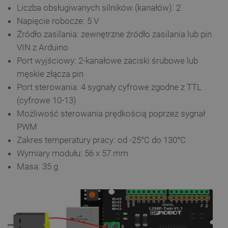
Liczba obsługiwanych silników (kanałów): 2
Napięcie robocze: 5 V
Niezbędne
Wydajność
Targetowanie
Źródło zasilania: zewnętrzne źródło zasilania lub pin
Funkcjonalność
VIN z Arduino
Niezbędne pliki cookie umożliwiają korzystanie z
Port wyjściowy: 2-kanałowe zaciski śrubowe lub
podstawowych funkcji strony internetowej, takich
jak logowanie użytkownika i zarządzanie kontem.
męskie złącza pin
Bez niezbędnych plików cookie nie można
Port sterowania: 4 sygnały cyfrowe zgodne z TTL
prawidłowo korzystać ze strony internetowej.
(cyfrowe 10-13)
Provider /
Nazwa
Domena
Możliwość sterowania prędkością poprzez sygnał
PrestaShop-[abcdef0123456789]{32}
.botland.com.pl
PWM
Zakres temperatury pracy: od -25°C do 130°C
Wymiary modułu: 56 x 57 mm
Masa: 35 g
_lb
.botland.com.pl