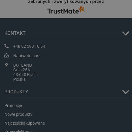
zebranych i zweryfikowanych przez
zakupy.
_lb_ccc
.botland.com.pl
KONTAKT
+48 62 593 10 54
Napisz do nas
BOTLAND
Gola 25A
63-640 Bralin
Polska
PRODUKTY
critData
botland.com.pl
Promocje
Nowe produkty
Najczęściej kupowane