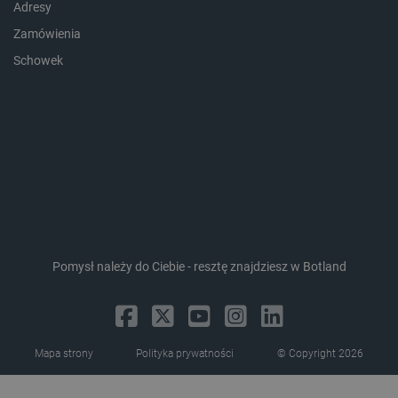
Adresy
Storage declaration
Zamówienia
Storage
Nazwa
Opis
type
Schowek
_uetvid_exp
Pamięć
lokalna
dlapi_ucp
Pamięć
lokalna
_cltk
Pamięć
sesji
smforms
Pamięć
lokalna
_smvc
Pamięć
lokalna
Pomysł należy do Ciebie - resztę znajdziesz w Botland
lbx_ac_easystorage
Pamięć
sesji
dlapi_consent
Pamięć
lokalna
_uetvid
Pamięć
Mapa strony
Polityka prywatności
© Copyright 2026
lokalna
_smsps
Pamięć