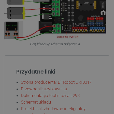
Polityce prywatności Google
VISITOR_PRIVACY_METADATA
YouTube
.youtube.com
Przykładowy schemat połączenia.
Przydatne linki
Strona producenta: DFRobot DRI0017
Przewodnik użytkownika
Dokumentacja techniczna L298
Schemat układu
Projekt - jak zbudować inteligentny