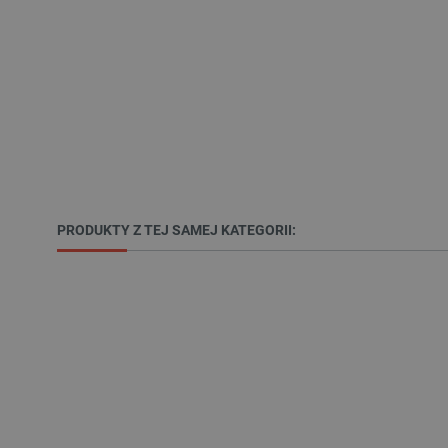
LaSID
__cf_bm
isListDisplay
_lb_ccc
PRODUKTY Z TEJ SAMEJ KATEGORII:
critData
CookieScriptConsent
LaVisitorId_Ym90bGFuZC5