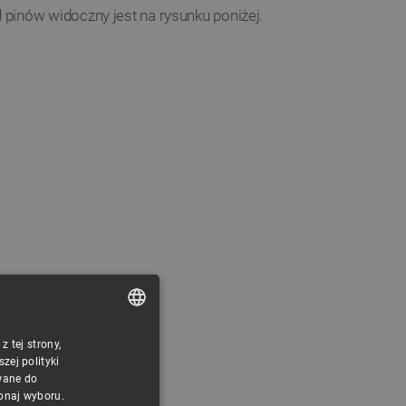
pinów widoczny jest na rysunku poniżej.
 tej strony,
POLISH
ej polityki
CZECH
wane do
konaj wyboru.
ENGLISH