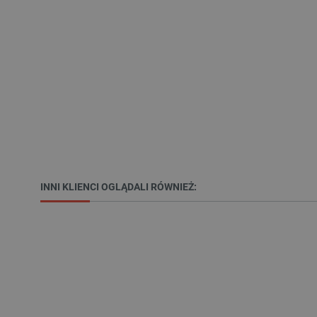
VISITOR_PRIVACY_METAD
Polityce prywa
__cf_bm
__cf_bm
INNI KLIENCI OGLĄDALI RÓWNIEŻ:
PHPSESSID
_smvs