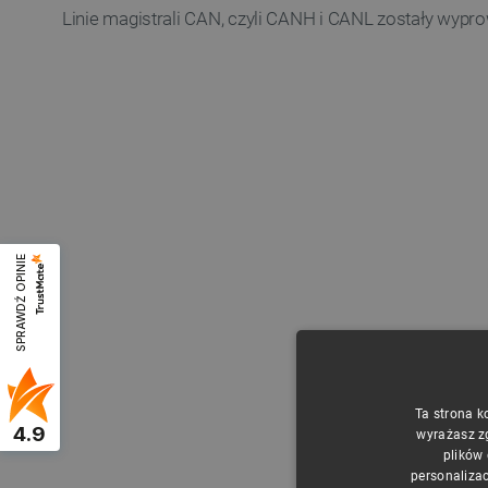
Linie magistrali CAN, czyli CANH i CANL zostały wypr
SPRAWDŹ OPINIE
Ta strona k
4.9
wyrażasz z
plików
personalizac