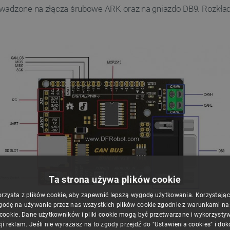
owadzone na złącza śrubowe ARK oraz na gniazdo DB9. Rozkład 
Ta strona używa plików cookie
orzysta z plików cookie, aby zapewnić lepszą wygodę użytkowania. Korzystając z
Nakładka CAN-Bus Shield v2.0 DFRobot - widok z góry.
godę na używanie przez nas wszystkich plików cookie zgodnie z warunkami nasz
 cookie. Dane użytkowników i pliki cookie mogą być przetwarzane i wykorzysty
ji reklam. Jeśli nie wyrażasz na to zgody przejdź do "Ustawienia cookies" i do