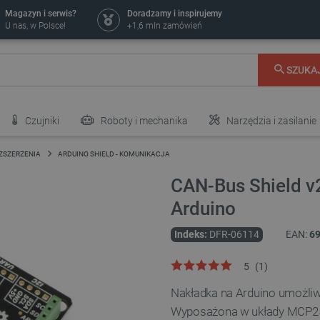
Magazyn i serwis?
Doradzamy i inspirujemy
U nas, w Polsce!
+1,6 mln zamówień
SZUKA
Czujniki
Roboty i mechanika
Narzędzia i zasilanie
OZSZERZENIA
ARDUINO SHIELD - KOMUNIKACJA
CAN-Bus Shield v
Arduino
Indeks:
DFR-06114
EAN:
6
5
(
1
)
Nakładka na Arduino umożliw
Wyposażona w układy MCP2515