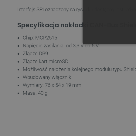
Interfejs SPI oznaczony na rysunku dostępny jest jedy
Specyfikacja nakładki CAN-Bus Shiel
Chip: MCP2515
Napięcie zasilania: od 3,3 V do 5 V
NIE
Złącze DB9
Złącze kart microSD
Możliwość nałożenia kolejnego modułu typu Shiel
Wbudowany włącznik
Wymiary: 76 x 54 x 19 mm
Niezbędne pliki cookie umożl
Bez niezbędnych plików cooki
Masa: 40 g
Nazwa
PrestaShop-[abcdef0123456
_lb