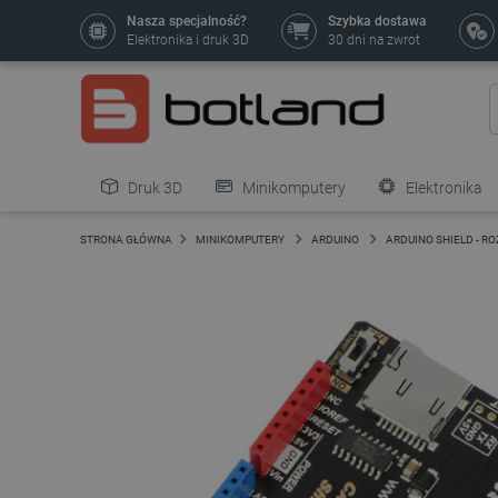
Nasza specjalność?
Szybka dostawa
Elektronika i druk 3D
30 dni na zwrot
Druk 3D
Minikomputery
Elektronika
Pozostałe
STRONA GŁÓWNA
MINIKOMPUTERY
ARDUINO
ARDUINO SHIELD - R