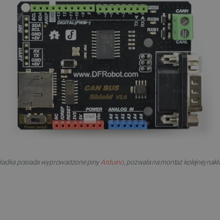
ładka posiada wyprowadzone piny
Arduino
, pozwala na montaż kolejnej nakł