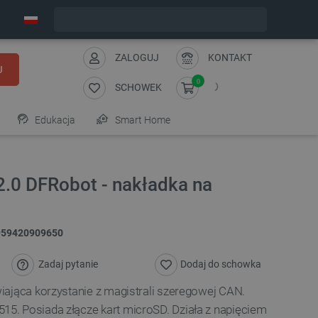
Wyślemy w poniedziałek
ZALOGUJ
KONTAKT
J
0
SCHOWEK
Edukacja
Smart Home
2.0 DFRobot - nakładka na
959420909650
Zadaj pytanie
Dodaj do schowka
iająca korzystanie z magistrali szeregowej CAN.
. Posiada złącze kart microSD. Działa z napięciem