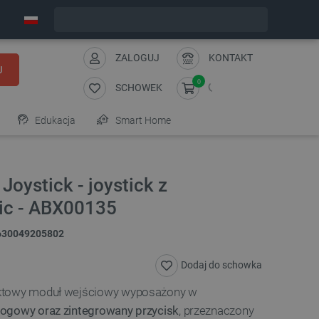
Wyślemy w piątek
ZALOGUJ
KONTAKT
J
0
SCHOWEK
Edukacja
Smart Home
Joystick - joystick z
iic - ABX00135
630049205802
Dodaj do schowka
aktowy moduł wejściowy wyposażony w
logowy oraz zintegrowany przycisk
, przeznaczony