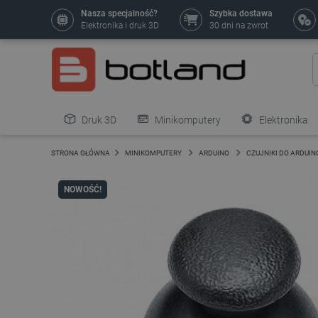
Nasza specjalność?
Szybka dostawa
Elektronika i druk 3D
30 dni na zwrot
Druk 3D
Minikomputery
Elektronika
Pozostałe
STRONA GŁÓWNA
MINIKOMPUTERY
ARDUINO
CZUJNIKI DO ARDUIN
NOWOŚĆ!