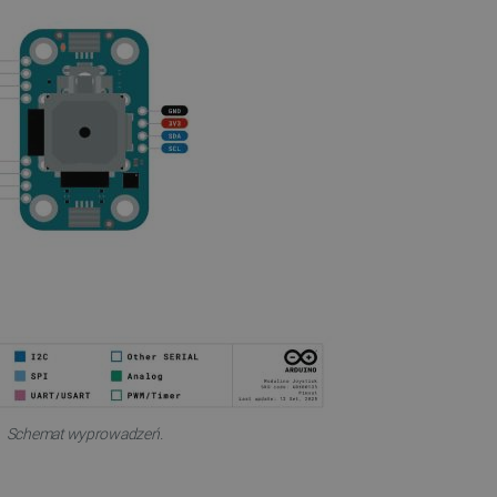
a, zwiększając wydajność
ytkownika.
ny do przechowywania zgody
ności dla ich interakcji z
otyczące zgody
ityki i ustawienia
e ich preferencje zostaną
sesjach.
różniania ludzi i botów. Jest
ernetowej, ponieważ
ch raportów na temat
ternetowej.
różniania ludzi i botów. Jest
ernetowej, ponieważ
ch raportów na temat
ternetowej.
likacje oparte na języku
ogólnego przeznaczenia
ch sesji użytkownika.
rowana losowo, sposób jej
 dla witryny, ale dobrym
nie statusu zalogowanego
mi.
Schemat wyprowadzeń.
ny do zarządzania stanem
ania stron.