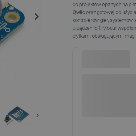
do projektów opartych na pla
Qwiic
oraz gotowej do użycia
kontrolerów gier, systemów s
urządzeń IoT. Moduł współpr
płytkami obsługującymi magis
Sprawdź opcje płatności i finan
+
-
DODAJ
POWIADOM O DO