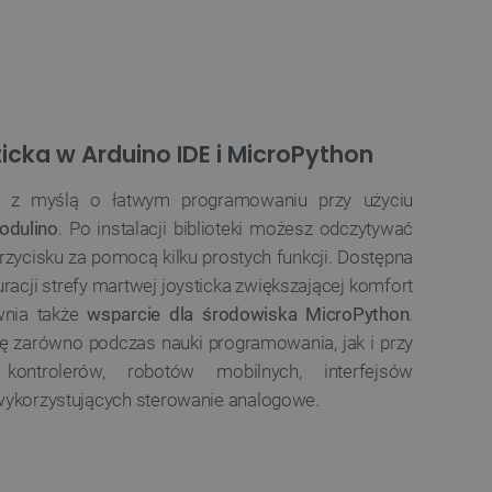
ledzenia sprzedaży w Google
ormacji o sesji
różniania ludzi i botów. Jest
ernetowej, ponieważ
ch raportów na temat
ternetowej.
rzechowywania preferencji
cka w Arduino IDE i MicroPython
osobu wyświetlania
y z myślą o łatwym programowaniu przy użyciu
ny do przechowywania zgody
z plików cookie na stronie
Modulino
. Po instalacji biblioteki możesz odczytywać
 zgodność z wymogami
przycisku za pomocą kilku prostych funkcji. Dostępna
zgody na niektóre kategorie
racji strefy martwej joysticka zwiększającej komfort
ny do przechowywania
wnia także
wsparcie dla środowiska MicroPython
.
nika w celu zwiększenia
i strony internetowej,
ę zarówno podczas nauki programowania, jak i przy
sonalizowane doświadczenie
ontrolerów, robotów mobilnych, interfejsów
y przez usługę Cookie-
wykorzystujących sterowanie analogowe.
ia preferencji dotyczących
cookie. Jest to konieczne,
ript.com działał poprawnie.
ozpoznawania osoby