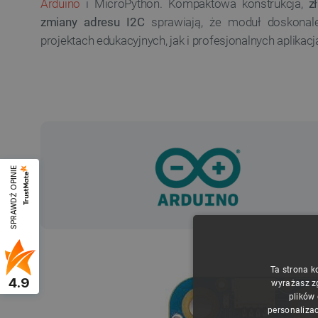
Arduino
i MicroPython. Kompaktowa konstrukcja,
z
zmiany adresu I2C
sprawiają, że moduł doskonal
projektach edukacyjnych, jak i profesjonalnych aplikac
SPRAWDŹ OPINIE
Ta strona k
4.9
wyrażasz z
plików
personalizac