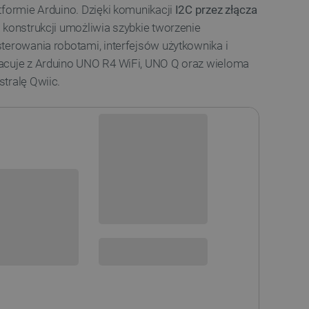
tformie Arduino. Dzięki komunikacji
I2C przez złącza
 konstrukcji umożliwia szybkie tworzenie
terowania robotami, interfejsów użytkownika i
acuje z Arduino UNO R4 WiFi, UNO Q oraz wieloma
tralę Qwiic.
Dostawa produktu dotarła,
trwa przyjęcie w magazynie
Dostępny w ciągu kilku dni
i
sowania:
Dostawa
od 8,99 PLN
30 dni
na zwrot
 DO KOSZYKA
SPRAWDŹ ILOŚĆ
STĘPNOŚCI