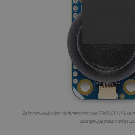
NIE
Niezbędne pliki cookie umożl
Bez niezbędnych plików cooki
Nazwa
Za komunikację odpowiada mikrokontroler STM32C011F4, który
PrestaShop-[abcdef0123456
udostępnia je przez interfejs I2C
_lb