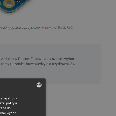
ick - joystick z przyciskiem -
Qwiic
- ABX00135.
 tej strony,
POLISH
ej polityki
CZECH
wane do
cka
konaj wyboru.
ENGLISH