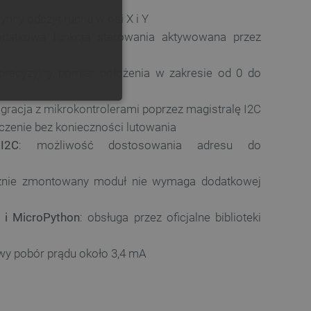
płynny odczyt ruchu w osi X i Y
GERMAN
odatkowa funkcja sterowania aktywowana przez
 precyzyjny pomiar położenia w zakresie od 0 do
ONALNOŚĆ
tegracja z mikrokontrolerami poprzez magistralę I2C
ączenie bez konieczności lutowania
I2C
: możliwość dostosowania adresu do
cznie zmontowany moduł nie wymaga dodatkowej
ownika i zarządzanie kontem.
 i MicroPython
: obsługa przez oficjalne biblioteki
owy pobór prądu około 3,4 mA
any do działania sklepu
p.
ny do celów bilansowania
ia, że żądania stron
ne do tego samego serwera