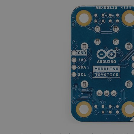
LaSID
__cf_bm
isListDisplay
_lb_ccc
critData
CookieScriptConsent
LaVisitorId_Ym90bGFuZC5