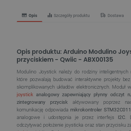
Opis
Szczegóły produktu
Dostawa
Opis produktu: Arduino Modulino Joyst
przyciskiem - Qwiic - ABX00135
Modulino Joystick należy do rodziny inteligentny
które pozwalają budować interaktywne projekty bez
skomplikowanych układów elektronicznych. Moduł wy
joystick
analogowy zapewniający płynny odczyt 
zintegrowany przycisk
aktywowany poprzez naci
komunikację odpowiada
mikrokontroler STM32C01
analogowe i udostępnia je przez interfejs
I2C
. 
odczytywać położenie joysticka oraz stan przycisku 