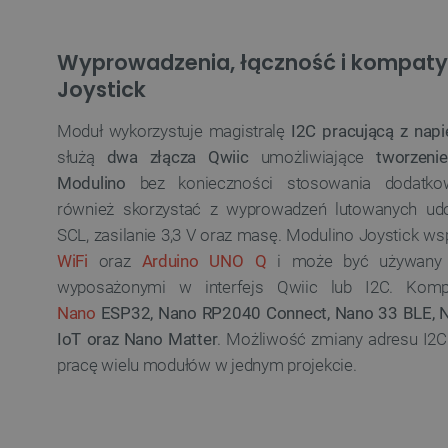
Wyprowadzenia, łączność i kompaty
VISITOR_PRIVACY_METAD
Joystick
Polityce prywa
Moduł wykorzystuje magistralę
I2C pracującą z nap
służą
dwa złącza Qwiic
umożliwiające
tworzeni
__cf_bm
Modulino
bez konieczności stosowania dodatkow
również skorzystać z wyprowadzeń lutowanych udo
__cf_bm
SCL, zasilanie 3,3 V oraz masę. Modulino Joystick ws
WiFi
oraz
Arduino UNO Q
i może być używany 
wyposażonymi w interfejs Qwiic lub I2C. Kom
PHPSESSID
Nano
ESP32, Nano RP2040 Connect, Nano 33 BLE, N
IoT oraz Nano Matter
. Możliwość zmiany adresu I2
pracę wielu modułów w jednym projekcie.
_smvs