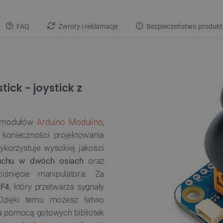
FAQ
Zwroty i reklamacje
Bezpieczeństwo produkt
ick - joystick z
ch modułów
Arduino Modulino
,
 konieczności projektowania
korzystuje wysokiej jakości
ruchu w dwóch osiach
oraz
śnięcie manipulatora. Za
1F4
, który przetwarza sygnały
Dzięki temu możesz łatwo
za pomocą gotowych bibliotek