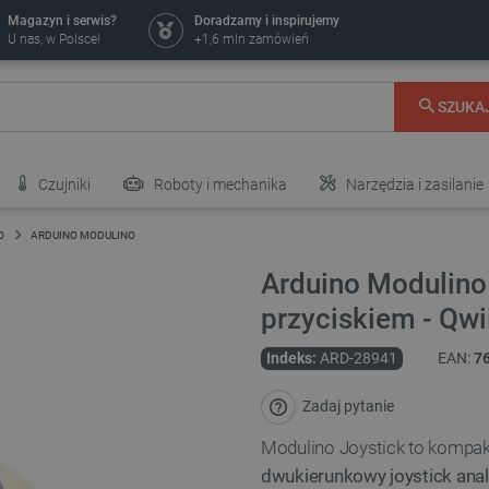
Magazyn i serwis?
Doradzamy i inspirujemy
U nas, w Polsce!
+1,6 mln zamówień
SZUKA
Czujniki
Roboty i mechanika
Narzędzia i zasilanie
O
ARDUINO MODULINO
Arduino Modulino 
przyciskiem - Qw
Indeks:
ARD-28941
EAN:
7
Zadaj pytanie
Modulino Joystick to komp
dwukierunkowy joystick ana