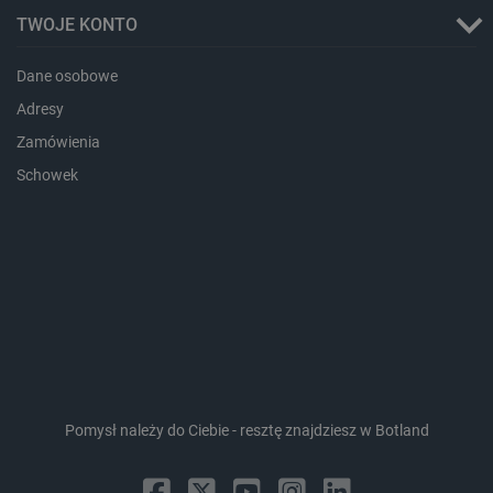
_cltk
Pamięć
sesji
TWOJE KONTO
smforms
Pamięć
lokalna
Dane osobowe
_smvc
Pamięć
Adresy
lokalna
Zamówienia
lbx_ac_easystorage
Pamięć
sesji
Schowek
dlapi_consent
Pamięć
lokalna
_uetvid
Pamięć
lokalna
_smsps
Pamięć
lokalna
lastExternalReferrer
Pamięć
lokalna
ea_lu_ts
Pamięć
lokalna
Pomysł należy do Ciebie - resztę znajdziesz w Botland
ea_gu_ts
Pamięć
lokalna
_gcl_ls
Pamięć