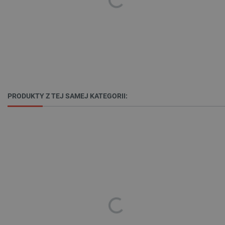
PRODUKTY Z TEJ SAMEJ KATEGORII:
_smvs
.botland.com.pl
LaSID
Quality Unit LLC
botland.com.pl