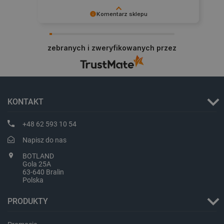
Komentarz sklepu
Dziękujemy za najwyższą ocenę. Cieszymy się,
że nasz sprzęt trafił w dobre ręce. Polecamy się
zebranych i zweryfikowanych przez
na przyszłość.
critData
botland.com.pl
KONTAKT
+48 62 593 10 54
Napisz do nas
BOTLAND
Gola 25A
63-640 Bralin
Polska
PRODUKTY
CookieScriptConsent
CookieScript
botland.com.pl