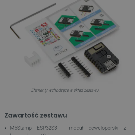
Provider /
Nazwa
Domena
PrestaShop-[abcdef0123456789]{32}
.botland.com.pl
_lb
.botland.com.pl
Elementy wchodzące w skład zestawu.
Polityce prywatności Google
Zawartość zestawu
M5Stamp ESP32S3 - moduł deweloperski z
VISITOR_PRIVACY_METADATA
YouTube
.youtube.com