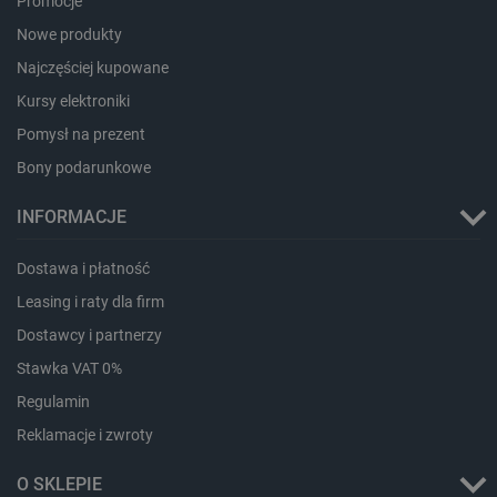
Promocje
Nowe produkty
Najczęściej kupowane
Kursy elektroniki
Pomysł na prezent
Bony podarunkowe
INFORMACJE
LaVisitorId_Ym90bGFuZC5sYWRlc2suY29tLw
.botland.com.pl
Dostawa i płatność
Leasing i raty dla firm
critCartData
botland.com.pl
Dostawcy i partnerzy
Stawka VAT 0%
Regulamin
Reklamacje i zwroty
O SKLEPIE