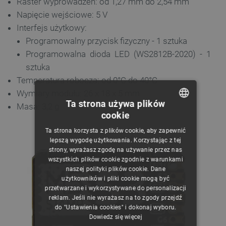
Raster wyprowadzeń: od 1,27 mm do 2,54 mm
Napięcie wejściowe: 5 V
Interfejs użytkowy:
Programowalny przycisk fizyczny - 1 sztuka
Programowalna dioda LED (WS2812B-2020) - 1
sztuka
Temperatura robocza: od 0°C do 40°C
Wymiary modułu: 26 x 18 x 5 mm
Ta strona używa plików
Masa: 3,2 g
cookie
POLISH
Ta strona korzysta z plików cookie, aby zapewnić
CZECH
lepszą wygodę użytkowania. Korzystając z tej
strony, wyrażasz zgodę na używanie przez nas
ENGLISH
wszystkich plików cookie zgodnie z warunkami
naszej polityki plików cookie. Dane
GERMAN
użytkowników i pliki cookie mogą być
przetwarzane i wykorzystywane do personalizacji
reklam. Jeśli nie wyrażasz na to zgody przejdź
do "Ustawienia cookies" i dokonaj wyboru.
Dowiedz się więcej