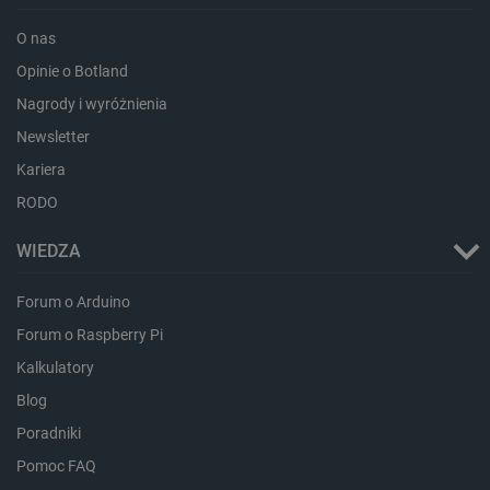
critAccountId
botland.com.pl
O nas
Opinie o Botland
Nagrody i wyróżnienia
Newsletter
Kariera
RODO
WIEDZA
Forum o Arduino
Storage declaration
Forum o Raspberry Pi
Storage
Nazwa
Opis
Kalkulatory
type
Blog
_uetvid_exp
Pamięć
lokalna
Poradniki
dlapi_ucp
Pamięć
lokalna
Pomoc FAQ