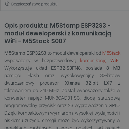
Bezpieczeństwo produktu
Opis produktu: M5Stamp ESP32S3 -
moduł deweloperski z komunikacją
WiFi - M5Stack S007
M5Stamp ESP32S3
to moduł deweloperski od
M5Stack
wyposażony w bezprzewodową
komunikację
WiFi
.
Wykorzystuje układ
ESP32-S3FN8
, posiada
8 MB
pamięci Flash oraz wysokowydajny 32-bitowy
dwurdzeniowy procesor
Xtensa 32-bit LX7
z
taktowaniem do 240 MHz. Został wyposażony także w
konwerter napięć MUN3CAD01-SC, diodę statusową,
programowalny przycisk oraz 23 wyprowadzenia GPIO.
Dzięki kompaktowym wymiarom, wysokiej wydajności i
niskiemu zużyciu energii może być wykorzystywany w
projektach mobilnych, szeroko pojętych aplikacjach