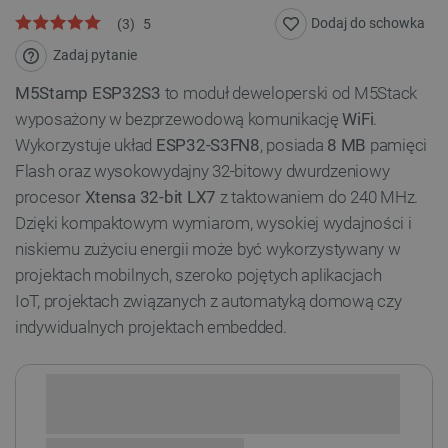
Dodaj do schowka
(
3
)
5
Zadaj pytanie
M5Stamp ESP32S3
to moduł deweloperski od M5Stack
wyposażony w bezprzewodową komunikację
WiFi
.
Wykorzystuje układ
ESP32-S3FN8
, posiada
8 MB
pamięci
Flash oraz wysokowydajny 32-bitowy dwurdzeniowy
procesor
Xtensa 32-bit LX7
z taktowaniem do 240 MHz.
Dzięki kompaktowym wymiarom, wysokiej wydajności i
niskiemu zużyciu energii może być wykorzystywany w
projektach mobilnych, szeroko pojętych aplikacjach
IoT, projektach związanych z automatyką domową czy
indywidualnych projektach embedded.