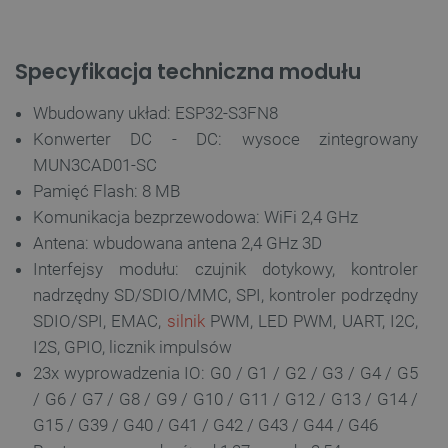
Specyfikacja techniczna modułu
Wbudowany układ: ESP32-S3FN8
Konwerter DC - DC: wysoce zintegrowany
MUN3CAD01-SC
Pamięć Flash: 8 MB
Komunikacja bezprzewodowa: WiFi 2,4 GHz
Antena: wbudowana antena 2,4 GHz 3D
Interfejsy modułu: czujnik dotykowy, kontroler
nadrzędny SD/SDIO/MMC, SPI, kontroler podrzędny
SDIO/SPI, EMAC,
silnik
PWM, LED PWM, UART, I2C,
I2S, GPIO, licznik impulsów
23x wyprowadzenia IO: G0 / G1 / G2 / G3 / G4 / G5
/ G6 / G7 / G8 / G9 / G10 / G11 / G12 / G13 / G14 /
G15 / G39 / G40 / G41 / G42 / G43 / G44 / G46