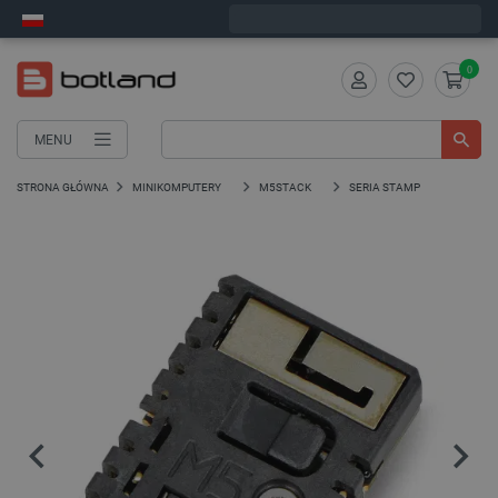
Zamów w ciągu:
12
:
51
:
17
, a wyślemy dziś!
0
MENU
STRONA GŁÓWNA
MINIKOMPUTERY
M5STACK
SERIA STAMP