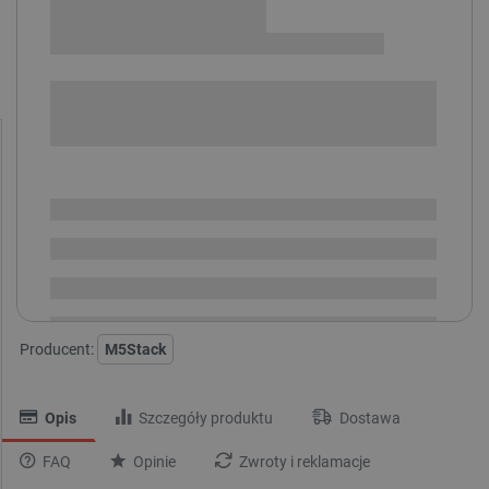
Sprawdź opcje płatności i finansowania:
+
-
DODAJ DO KOSZYKA
SPRAWDŹ ILOŚĆ
Dostępny
Wysyłka
24h
Dostawa
od 8,99 PLN
30 dni
na zwrot
Producent:
M5Stack
Opis
Szczegóły produktu
Dostawa
FAQ
Opinie
Zwroty i reklamacje