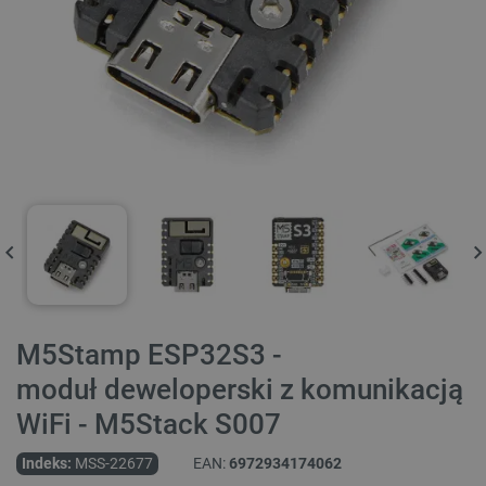
M5Stamp ESP32S3 -
moduł deweloperski z komunikacją
WiFi - M5Stack S007
Indeks:
MSS-22677
EAN:
6972934174062