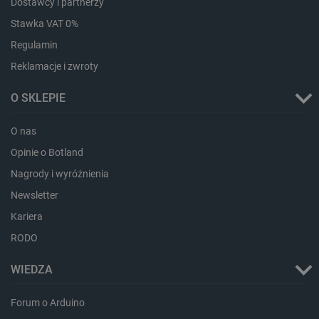
Dostawcy i partnerzy
Stawka VAT 0%
isListDisplay
botland.com.pl
Regulamin
Reklamacje i zwroty
O SKLEPIE
O nas
_lb_ccc
.botland.com.pl
Opinie o Botland
Nagrody i wyróżnienia
Newsletter
Kariera
RODO
WIEDZA
Forum o Arduino
critData
botland.com.pl