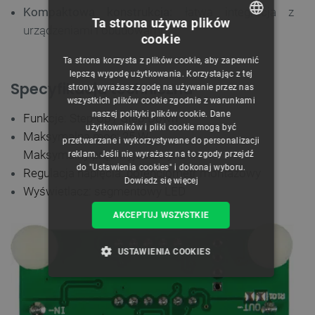
Kompaktowa konstrukcja:
łatwa integracja z
Ta strona używa plików
urządzeniami i obudowami
cookie
POLISH
Ta strona korzysta z plików cookie, aby zapewnić
CZECH
lepszą wygodę użytkowania. Korzystając z tej
Specyfikacja techniczna
strony, wyrażasz zgodę na używanie przez nas
ENGLISH
wszystkich plików cookie zgodnie z warunkami
naszej polityki plików cookie. Dane
GERMAN
Funkcje: Step-Up / Step-Down
użytkowników i pliki cookie mogą być
Maksymalna moc: 25 W
przetwarzane i wykorzystywane do personalizacji
Maksymalny prąd wyjściowy: 2 A
reklam. Jeśli nie wyrażasz na to zgody przejdź
do "Ustawienia cookies" i dokonaj wyboru.
Regulacja napięcia: potencjometr montażowy
Dowiedz się więcej
Wyświetlacz: segmentowy LED
AKCEPTUJ WSZYSTKIE
USTAWIENIA COOKIES
NIEZBĘDNE
WYDAJNOŚĆ