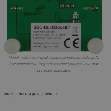
TARGETOWANIE
FUNKCJONALNOŚĆ
Niezbędne
Wydajność
Targetowanie
Funkcjonalność
Niezbędne pliki cookie umożliwiają korzystanie z
podstawowych funkcji strony internetowej, takich
Moduł może pracować jako uniwersalne źródło zasilania dla
jak logowanie użytkownika i zarządzanie kontem.
Bez niezbędnych plików cookie nie można
mikrokontrolerów, urządzeń embedded, projektów DIY oraz
prawidłowo korzystać ze strony internetowej.
systemów automatyki.
Provider /
Nazwa
Domena
PrestaShop-[abcdef0123456789]{32}
.botland.com.pl
INNI KLIENCI OGLĄDALI RÓWNIEŻ:
_lb
.botland.com.pl