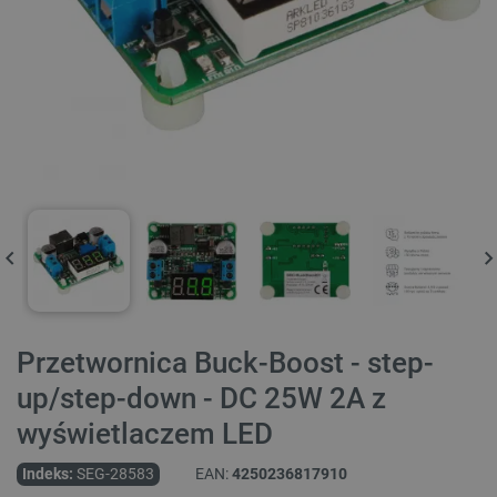
Przetwornica Buck-Boost - step-
up/step-down - DC 25W 2A z
wyświetlaczem LED
Indeks:
SEG-28583
EAN:
4250236817910