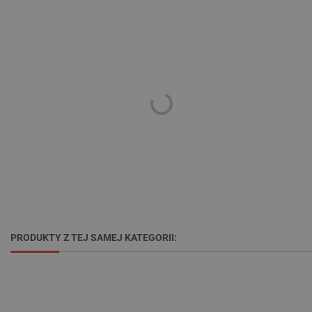
Polityce prywatności Google
VISITOR_PRIVACY_METADATA
YouTube
.youtube.com
PRODUKTY Z TEJ SAMEJ KATEGORII: