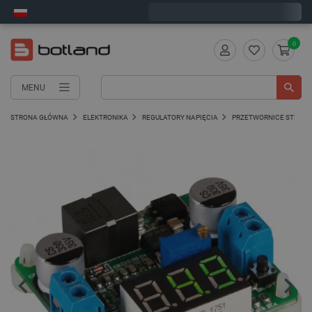
Wyślemy w poniedziałek
0
MENU
STRONA GŁÓWNA
ELEKTRONIKA
REGULATORY NAPIĘCIA
PRZETWORNICE STEP-UP