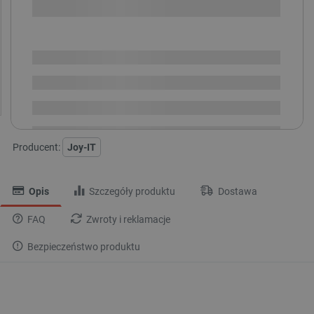
SPRAWDŹ ILOŚĆ
Dostępny
Wysyłka
24h
Dostawa
od 8,99 PLN
30 dni
na zwrot
Producent:
Joy-IT
Opis
Szczegóły produktu
Dostawa
FAQ
Zwroty i reklamacje
Bezpieczeństwo produktu