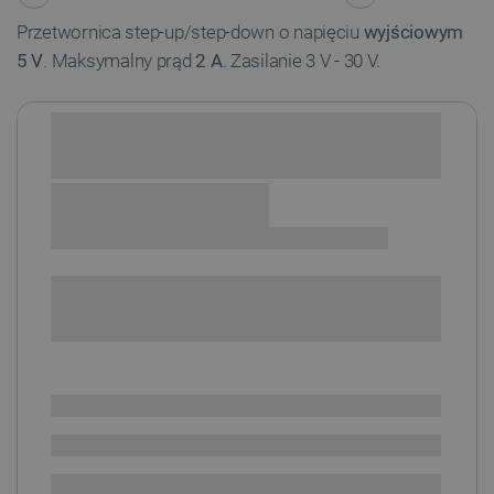
Przetwornica step-up/step-down o napięciu
wyjściowym
5 V
. Maksymalny prąd
2 A
. Zasilanie 3 V - 30 V.
Sprawdź opcje płatności i finansowania:
+
-
DODAJ DO KOSZYKA
SPRAWDŹ ILOŚĆ
Dostępny
Wysyłka
24h
Dostawa
od 8,99 PLN
30 dni
na zwrot