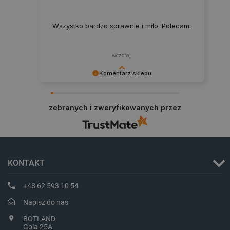
critData
botland.com.pl
Wszystko bardzo sprawnie i miło. Polecam.
wczoraj
Komentarz sklepu
Dziękujemy za najwyższą ocenę. Cieszymy się,
że nasz sprzęt trafił w dobre ręce. Polecamy się
zebranych i zweryfikowanych przez
na przyszłość.
CookieScriptConsent
CookieScript
botland.com.pl
KONTAKT
+48 62 593 10 54
Napisz do nas
BOTLAND
Gola 25A