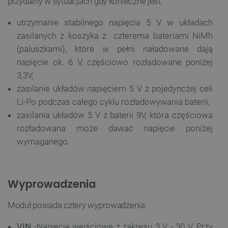
przydatny w sytuacjach gdy konieczne jest:
utrzymanie stabilnego napięcia 5 V w układach
zasilanych z koszyka z czterema bateriami NiMh
(paluszkami), które w pełni naładowane dają
napięcie ok. 6 V,
częściowo
rozładowane poniżej
3,3V,
zasilanie układów napięciem 5 V z pojedynczej celi
Li-Po podczas całego cyklu rozładowywania baterii,
zasilania układów 5 V z baterii 9V, która
częściowa
rozładowana może dawać napięcie poniżej
wymaganego.
Wyprowadzenia
Moduł posiada cztery wyprowadzenia:
VIN
-Napięcie wejściowe z zakresu 3 V - 30 V. Przy