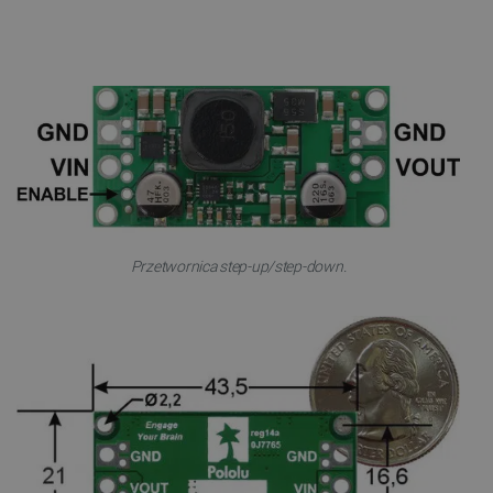
Przetwornica step-up/step-down.