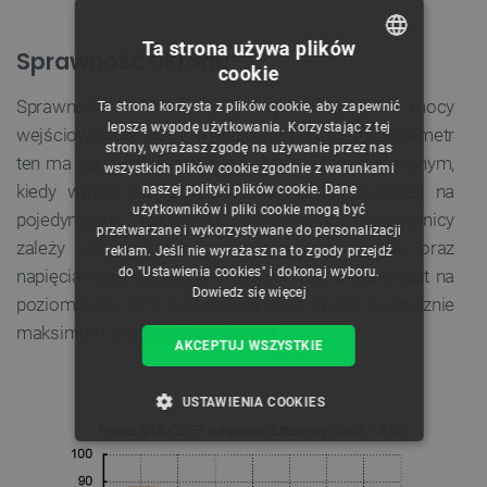
Ta strona używa plików
Sprawność układu
cookie
POLISH
Sprawność definiowana jest jako stosunek mocy
Ta strona korzysta z plików cookie, aby zapewnić
CZECH
lepszą wygodę użytkowania. Korzystając z tej
wejściowej do mocy wyjściowej (Pout/Pin). Parametr
strony, wyrażasz zgodę na używanie przez nas
ENGLISH
ten ma szczególne znaczenie przy zasilaniu bateryjnym,
wszystkich plików cookie zgodnie z warunkami
kiedy ważne jest aby układ działał jak najdłużej na
naszej polityki plików cookie. Dane
GERMAN
użytkowników i pliki cookie mogą być
pojedynczym ładowaniu. Sprawność przetwornicy
przetwarzane i wykorzystywane do personalizacji
zależy od natężenia przepływającego prądu oraz
reklam. Jeśli nie wyrażasz na to zgody przejdź
do "Ustawienia cookies" i dokonaj wyboru.
napięcia wejściowego (wykres poniżej). Średnio jest na
Dowiedz się więcej
poziomie 80 - 90 %, co pozwala wykorzystać praktycznie
maksimum energii z akumulatora.
AKCEPTUJ WSZYSTKIE
USTAWIENIA COOKIES
NIEZBĘDNE
WYDAJNOŚĆ