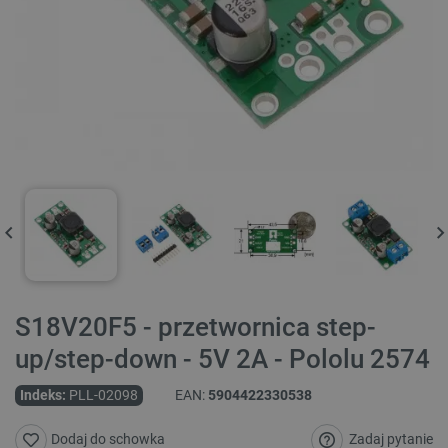
S18V20F5 - przetwornica step-
up/step-down - 5V 2A - Pololu 2574
Indeks:
PLL-02098
EAN:
5904422330538
Zadaj pytanie
Dodaj do schowka