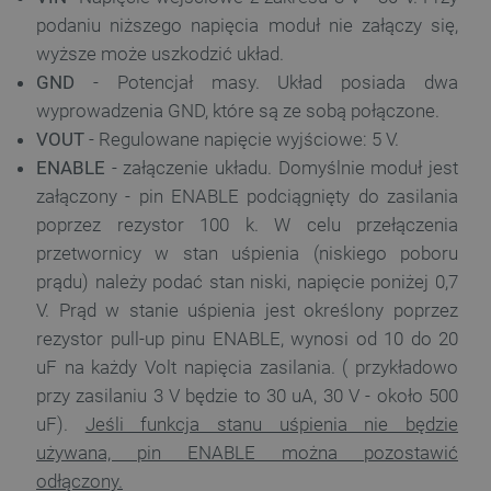
podaniu niższego napięcia moduł nie załączy się,
wyższe może uszkodzić układ.
GND
- Potencjał masy. Układ posiada dwa
wyprowadzenia GND, które są ze sobą połączone.
VOUT
-
Regulowane napięcie wyjściowe: 5 V.
ENABLE
- załączenie układu. Domyślnie moduł jest
załączony - pin ENABLE podciągnięty do zasilania
poprzez rezystor
100 k. W celu przełączenia
przetwornicy w stan uśpienia (niskiego poboru
prądu) należy podać stan niski, napięcie poniżej 0,7
V. Prąd w stanie uśpienia jest określony poprzez
rezystor pull-up pinu ENABLE, wynosi od 10 do 20
uF na każdy Volt napięcia zasilania. ( przykładowo
przy zasilaniu 3 V będzie to 30 uA, 30 V - około 500
uF).
Jeśli funkcja stanu uśpienia nie będzie
używana, pin ENABLE można pozostawić
odłączony.