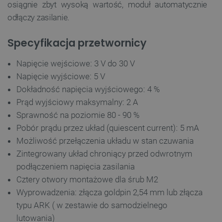
osiągnie zbyt wysoką wartość, moduł automatycznie
odłączy zasilanie.
Specyfikacja przetwornicy
__cf_bm
Cloudflare Inc.
Napięcie wejściowe: 3 V do 30 V
.inpost.pl
Napięcie wyjściowe: 5 V
Dokładność napięcia wyjściowego: 4 %
Prąd wyjściowy maksymalny: 2 A
Sprawność na poziomie 80 - 90 %
Pobór prądu przez układ (quiescent current): 5 mA
Możliwość przełączenia układu w stan czuwania
Zintegrowany układ chroniący przed odwrotnym
podłączeniem napięcia zasilania
__cf_bm
Cloudflare Inc.
Cztery otwory montażowe dla śrub M2
.webshopapp.com
Wyprowadzenia: złącza goldpin 2,54 mm lub złącza
typu ARK ( w zestawie do samodzielnego
lutowania)