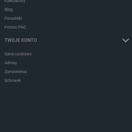
Kalkulatory
dlapi_consent
Pamięć
lokalna
Blog
_uetvid
Pamięć
Poradniki
lokalna
Pomoc FAQ
_smsps
Pamięć
lokalna
TWOJE KONTO
lastExternalReferrer
Pamięć
lokalna
Dane osobowe
ea_lu_ts
Pamięć
lokalna
Adresy
ea_gu_ts
Pamięć
Zamówienia
lokalna
Schowek
_gcl_ls
Pamięć
lokalna
_smps
Pamięć
lokalna
luigis.env.v2.159265-
Pamięć
182023
sesji
_uetsid_exp
Pamięć
lokalna
_uetsid
Pamięć