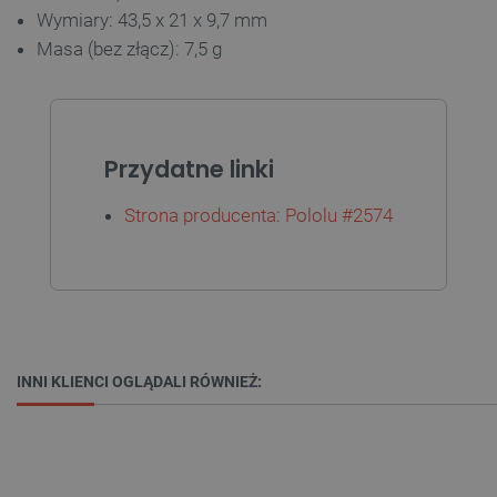
Wymiary: 43,5 x 21 x 9,7 mm
Masa (bez złącz): 7,5 g
PHPSESSID
PHP.net
botland.com.pl
Przydatne linki
Strona producenta: Pololu #
2574
INNI KLIENCI OGLĄDALI RÓWNIEŻ: