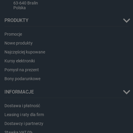
63-640 Bralin
Polska
LaVisitorId_Ym90bGFuZC5sYWRlc2suY29tLw
.botland.com.pl
PRODUKTY
Promocje
critCartData
botland.com.pl
Nowe produkty
Najczęściej kupowane
Kursy elektroniki
Pomysł na prezent
Bony podarunkowe
critAccountId
botland.com.pl
INFORMACJE
Dostawa i płatność
Leasing i raty dla firm
Dostawcy i partnerzy
Stawka VAT 0%