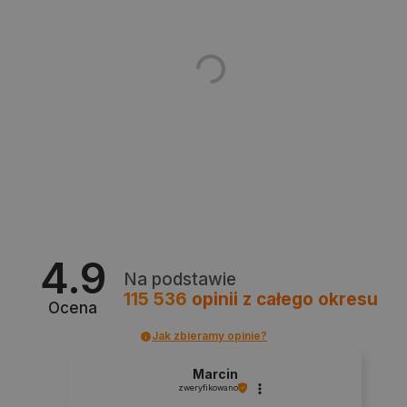
isListDisplay
botland.com.pl
_lb_ccc
.botland.com.pl
4.9
Na podstawie
115 536
opinii
z całego okresu
Ocena
Jak zbieramy opinie?
Marcin
zweryfikowano