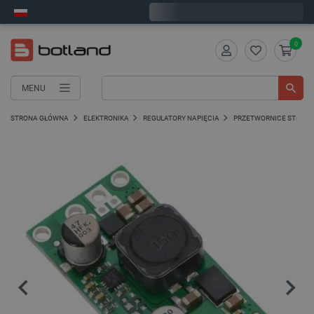
Wyślemy w poniedziałek
0
MENU
STRONA GŁÓWNA
ELEKTRONIKA
REGULATORY NAPIĘCIA
PRZETWORNICE STEP-UP