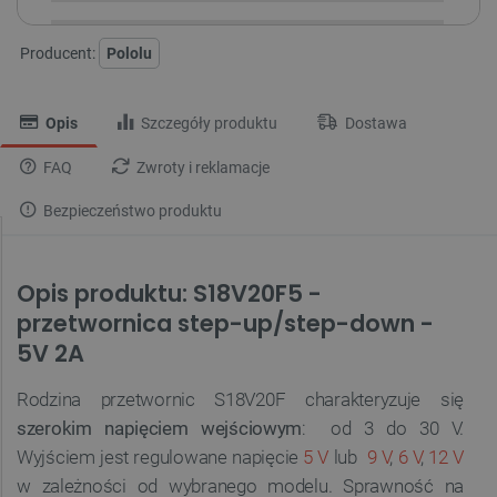
Producent:
Pololu
Opis
Szczegóły produktu
Dostawa
FAQ
Zwroty i reklamacje
Bezpieczeństwo produktu
Opis produktu: S18V20F5 -
przetwornica step-up/step-down -
5V 2A
Rodzina przetwornic S18V20F charakteryzuje się
szerokim napięciem wejściowym
: od 3 do 30 V.
Wyjściem jest regulowane napięcie
5 V
lub
9 V
,
6 V
,
12 V
w zależności od wybranego modelu. Sprawność na