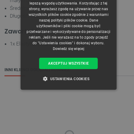
małym otworem
CZECH
lepszą wygodę użytkowania. Korzystając z tej
Średnica: 1,7 ±1 mm
strony, wyrażasz zgodę na używanie przez nas
ENGLISH
wszystkich plików cookie zgodnie z warunkami
Długość: 128 mm
naszej polityki plików cookie. Dane
GERMAN
użytkowników i pliki cookie mogą być
Zawartość zestawu
przetwarzane i wykorzystywane do personalizacji
reklam. Jeśli nie wyrażasz na to zgody przejdź
1x Elastyczny filament LED 3 V 128 mm
do "Ustawienia cookies" i dokonaj wyboru.
Dowiedz się więcej
AKCEPTUJ WSZYSTKIE
INNI KLIENCI OGLĄDALI RÓWNIEŻ:
USTAWIENIA COOKIES
NIEZBĘDNE
WYDAJNOŚĆ
TARGETOWANIE
FUNKCJONALNOŚĆ