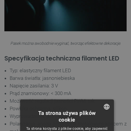
Pasek można swobodnie wyginać, tworząc efektowne dekoracje.
Specyfikacja techniczna filament LED
Typ: elastyczny filament LED
Barwa światła: jasnoniebieska
Napięcie zasilania: 3 V
Prąd znamionowy: < 300 mA
Możliwość regulacji jasności PWM: tak
Powłoka ochronna: silikon
Ta strona używa plików
Wyprowadzenia: jednostronne
cookie
POLISH
Polaryzacja: anoda oznaczona metalowym końcem z
Ta strona korzysta z plików cookie, aby zapewnić