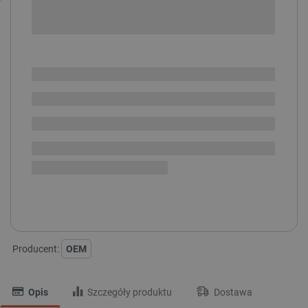
-
DODAJ DO KOSZYKA
SPRAWDŹ ILOŚĆ
Dostępny
Wysyłka
24h
Dostawa
od 8,99 PLN
30 dni
na zwrot
Single-Ended Flexible LED Filament 128mm - kolor:
ZIMNA BIEL
LODOWY NIEBIESKI
CZERWONY
ZIELONY
RÓŻOWY
CIEPŁA BIEL
NATURALNA BIEL
Producent:
OEM
Opis
Szczegóły produktu
Dostawa