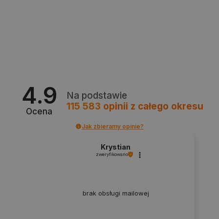
Polityce prywatności Google
VISITOR_PRIVACY_METADATA
YouTube
.youtube.com
4.9
Na podstawie
115 583
opinii
z całego okresu
Ocena
Jak zbieramy opinie?
Krystian
zweryfikowano
brak obsługi mailowej