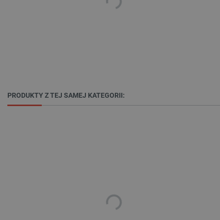
Niezbędne
Wydajność
Targetowanie
Funkcjonalność
Niezbędne pliki cookie umożliwiają korzystanie z
podstawowych funkcji strony internetowej, takich
jak logowanie użytkownika i zarządzanie kontem.
Bez niezbędnych plików cookie nie można
prawidłowo korzystać ze strony internetowej.
PRODUKTY Z TEJ SAMEJ KATEGORII:
Provider /
Nazwa
Domena
PrestaShop-[abcdef0123456789]{32}
.botland.com.pl
_lb
.botland.com.pl