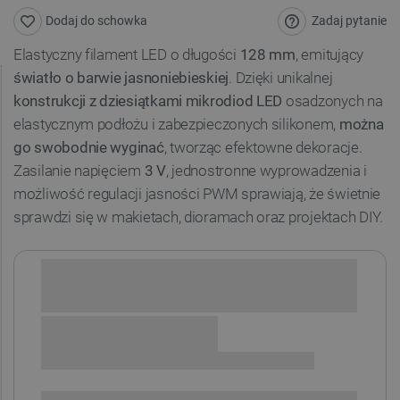
Zadaj pytanie
Dodaj do schowka
Elastyczny filament LED o długości
128 mm
, emitujący
światło o barwie jasnoniebieskiej
. Dzięki unikalnej
konstrukcji z dziesiątkami mikrodiod LED
osadzonych na
elastycznym podłożu i zabezpieczonych silikonem,
można
go swobodnie wyginać
, tworząc efektowne dekoracje.
Zasilanie napięciem
3 V
, jednostronne wyprowadzenia i
możliwość regulacji jasności PWM sprawiają, że świetnie
sprawdzi się w makietach, dioramach oraz projektach DIY.
Sprawdź opcje płatności i finansowania:
+