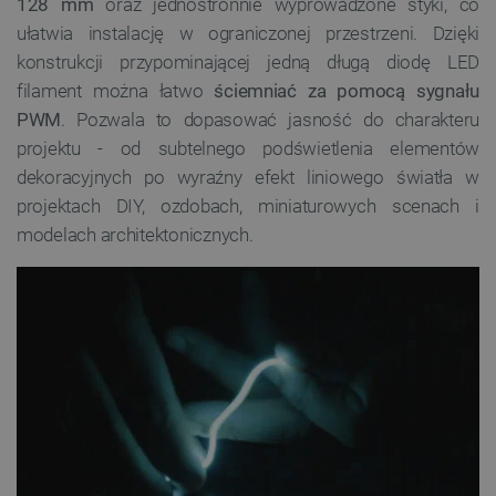
128 mm
oraz jednostronnie wyprowadzone styki, co
ułatwia instalację w ograniczonej przestrzeni. Dzięki
konstrukcji przypominającej jedną długą diodę LED
filament można łatwo
ściemniać za pomocą sygnału
PWM
. Pozwala to dopasować jasność do charakteru
projektu - od subtelnego podświetlenia elementów
dekoracyjnych po wyraźny efekt liniowego światła w
projektach DIY, ozdobach, miniaturowych scenach i
modelach architektonicznych.