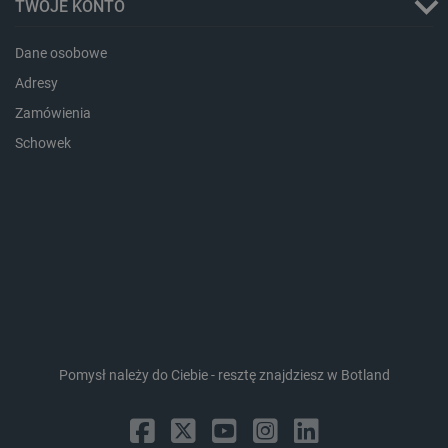
TWOJE KONTO
Dane osobowe
Adresy
_lb_ccc
.botland.com.pl
Zamówienia
Schowek
critData
botland.com.pl
Pomysł należy do Ciebie - resztę znajdziesz w Botland