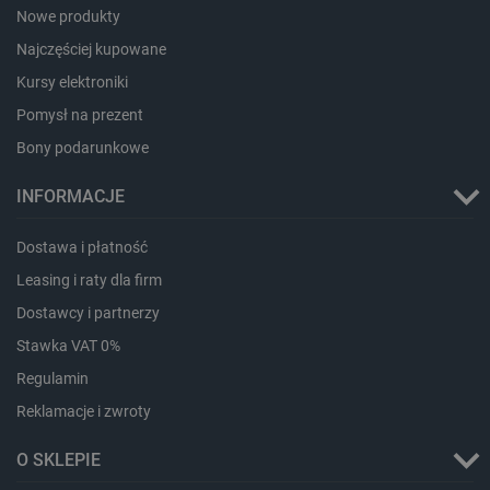
Nowe produkty
PHPSESSID
PHP.net
botland.com.pl
Najczęściej kupowane
Kursy elektroniki
Pomysł na prezent
Bony podarunkowe
INFORMACJE
Dostawa i płatność
Leasing i raty dla firm
Dostawcy i partnerzy
Stawka VAT 0%
Regulamin
Reklamacje i zwroty
_smvs
.botland.com.pl
O SKLEPIE