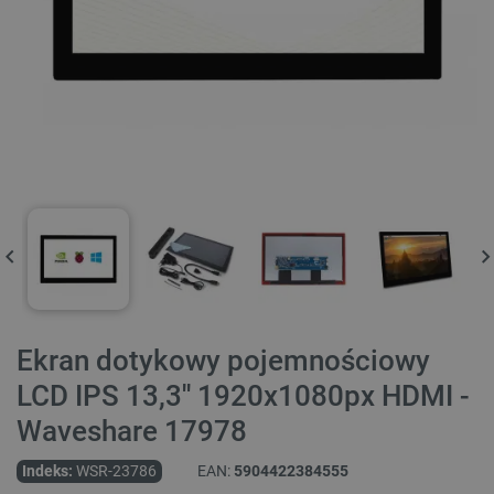
Ekran dotykowy pojemnościowy
LCD IPS 13,3'' 1920x1080px HDMI -
Waveshare 17978
Indeks:
WSR-23786
EAN:
5904422384555