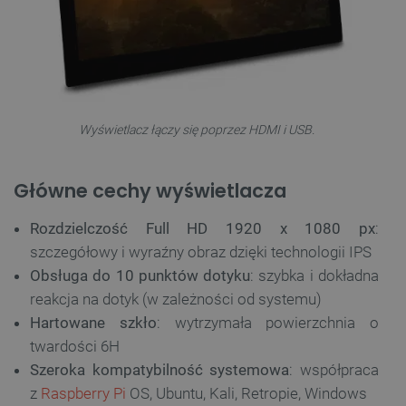
Wyświetlacz łączy się poprzez HDMI i USB.
Główne cechy wyświetlacza
Rozdzielczość Full HD 1920 x 1080 px
:
szczegółowy i wyraźny obraz dzięki technologii IPS
Obsługa do 10 punktów dotyku
: szybka i dokładna
reakcja na dotyk (w zależności od systemu)
Hartowane szkło
: wytrzymała powierzchnia o
twardości 6H
Szeroka kompatybilność systemowa
: współpraca
z
Raspberry Pi
OS, Ubuntu, Kali, Retropie, Windows