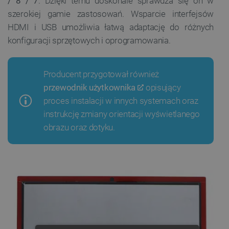
/ 8 / 7
. Dzięki temu doskonale sprawdza się on w
szerokiej gamie zastosowań. Wsparcie interfejsów
HDMI i USB umożliwia łatwą adaptację do różnych
konfiguracji sprzętowych i oprogramowania.
Producent przygotował również
przewodnik użytkownika
opisujący
proces instalacji w innych systemach oraz
instrukcję zmiany orientacji wyświetlanego
obrazu oraz dotyku.