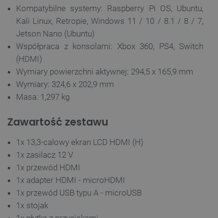
Kompatybilne systemy: Raspberry Pi OS, Ubuntu,
Kali Linux, Retropie, Windows 11 / 10 / 8.1 / 8 / 7,
Jetson Nano (Ubuntu)
Współpraca z konsolami: Xbox 360, PS4, Switch
(HDMI)
Wymiary powierzchni aktywnej: 294,5 x 165,9 mm
Wymiary: 324,6 x 202,9 mm
Masa: 1,297 kg
Polityce prywatności Google
Zawartość zestawu
VISITOR_PRIVACY_METADATA
YouTube
.youtube.com
1x 13,3-calowy ekran LCD HDMI (H)
1x zasilacz 12 V
1x przewód HDMI
1x adapter HDMI - microHDMI
1x przewód USB typu A - microUSB
1x stojak