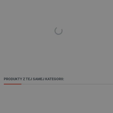
PHPSESSID
PHP.net
botland.com.pl
PRODUKTY Z TEJ SAMEJ KATEGORII: