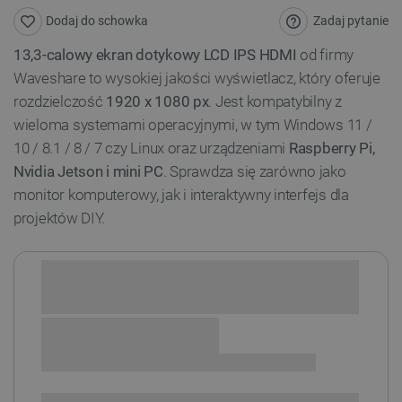
Zadaj pytanie
Dodaj do schowka
13,3-calowy ekran dotykowy LCD IPS HDMI
od firmy
Waveshare to wysokiej jakości wyświetlacz, który oferuje
rozdzielczość
1920 x 1080 px
. Jest kompatybilny z
wieloma systemami operacyjnymi, w tym Windows 11 /
10 / 8.1 / 8 / 7 czy Linux oraz urządzeniami
Raspberry Pi,
Nvidia Jetson i mini PC
. Sprawdza się zarówno jako
monitor komputerowy, jak i interaktywny interfejs dla
projektów DIY.
Sprawdź opcje płatności i finansowania:
+