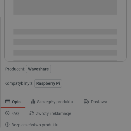
-
DODAJ DO KOSZYKA
SPRAWDŹ ILOŚĆ
Dostępny
Wysyłka
24h
Darmowa
dostawa
30 dni
na zwrot
Producent:
Waveshare
Kompatybilny z:
Raspberry Pi
Opis
Szczegóły produktu
Dostawa
FAQ
Zwroty i reklamacje
Bezpieczeństwo produktu