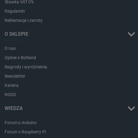
Stawka VAT 0%
LaVisitorId_Ym90bGFuZC5sYWRlc2suY29tLw
.botland.com.pl
Regulamin
Reklamacje i zwroty
O SKLEPIE
critCartData
botland.com.pl
O nas
Opinie o Botland
Nagrody i wyróżnienia
Newsletter
Kariera
critAccountId
botland.com.pl
RODO
WIEDZA
Forum o Arduino
Forum o Raspberry Pi