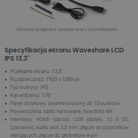
TARGETOWANIE
FUNKCJONALNOŚĆ
Elementy dostępne w zestawie wraz z wyświetlaczem.
Niezbędne
Wydajność
Targetowanie
Specyfikacja ekranu Waveshare LCD
Funkcjonalność
IPS 13,3''
Niezbędne pliki cookie umożliwiają korzystanie z
Przekątna ekranu: 13,3''
podstawowych funkcji strony internetowej, takich
jak logowanie użytkownika i zarządzanie kontem.
Rozdzielczość: 1920 x 1080 px
Bez niezbędnych plików cookie nie można
prawidłowo korzystać ze strony internetowej.
Typ matrycy: IPS
Kąt widzenia: 178°
Provider /
Nazwa
Domena
Panel dotykowy: pojemnościowy, do 10 punktów
PrestaShop-[abcdef0123456789]{32}
.botland.com.pl
Powierzchnia: szkło hartowane, twardość 6H
Interfejsy: HDMI (obraz), USB (dotyk), 12 V DC
(zasilanie), audio jack 3,5 mm, złącze do przycisków
sterujących, złącze do głośników 4-pin
_lb
.botland.com.pl