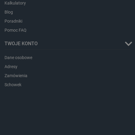
Kalkulatory
Blog
Poradniki
Pomoc FAQ
Storage declaration
TWOJE KONTO
Storage
Nazwa
Opis
type
Dane osobowe
_uetvid_exp
Pamięć
lokalna
Adresy
dlapi_ucp
Pamięć
Zamówienia
lokalna
Schowek
_cltk
Pamięć
sesji
smforms
Pamięć
lokalna
_smvc
Pamięć
lokalna
lbx_ac_easystorage
Pamięć
sesji