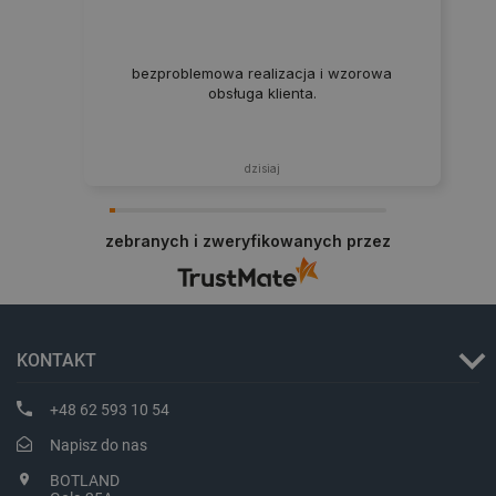
bezproblemowa realizacja i wzorowa
isListDisplay
botland.com.pl
obsługa klienta.
dzisiaj
_lb_ccc
.botland.com.pl
zebranych i zweryfikowanych przez
KONTAKT
+48 62 593 10 54
Napisz do nas
BOTLAND
critData
botland.com.pl