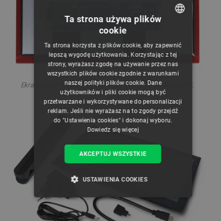
Ta strona używa plików
cookie
POLISH
Ta strona korzysta z plików cookie, aby zapewnić
CZECH
lepszą wygodę użytkowania. Korzystając z tej
strony, wyrażasz zgodę na używanie przez nas
ENGLISH
wszystkich plików cookie zgodnie z warunkami
naszej polityki plików cookie. Dane
GERMAN
Ekran jest kompatybilny z wieloma systemami operacyjnymi.
użytkowników i pliki cookie mogą być
przetwarzane i wykorzystywane do personalizacji
reklam. Jeśli nie wyrażasz na to zgody przejdź
do "Ustawienia cookies" i dokonaj wyboru.
Dowiedz się więcej
AKCEPTUJ WSZYSTKIE
USTAWIENIA COOKIES
NIEZBĘDNE
WYDAJNOŚĆ