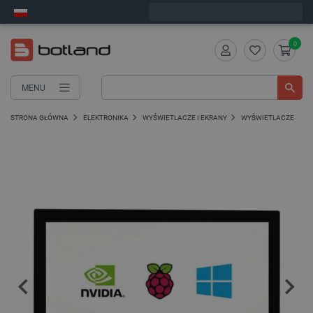
Wyślemy w poniedziałek
0
MENU
STRONA GŁÓWNA
ELEKTRONIKA
WYŚWIETLACZE I EKRANY
WYŚWIETLACZE IPS