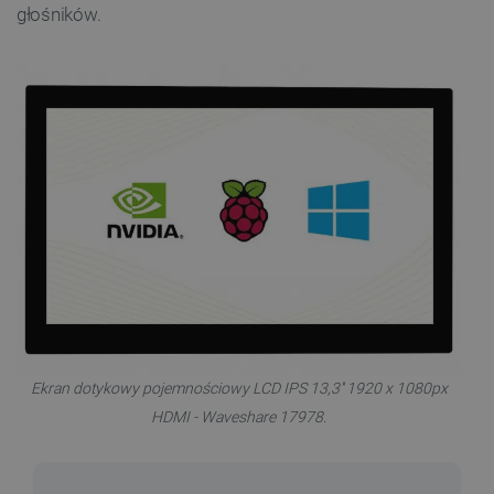
głośników.
Ekran dotykowy pojemnościowy LCD IPS 13,3'' 1920 x 1080px
HDMI - Waveshare 17978.