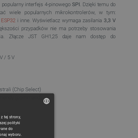
 popularny interfejs 4-pinowego
SPI
. Dzięki temu do
ać wiele popularnych mikrokontrolerów, w tym:
,
ESP32
i inne. Wyświetlacz wymaga zasilania
3,3 V
iększości przypadków nie ma potrzeby stosowania
ania. Złącze JST GH1,25 daje nam dostęp do
V / 5 V
trali (Chip Select)
komendy (command)
lacza
 tej strony,
POLISH
ej polityki
CZECH
wane do
konaj wyboru.
ENGLISH