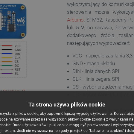
wykorzystujący do komunikacji
sterowania można wykorzyst
Arduino
, STM32, Raspberry Pi
lub 5 V
, co sprawia, że w w
dodatkowego źródła zasil
następujących wyprowadzeń:
VCC - napięcie zasilania 3,3 
GND - masa układu
DIN - linia danych SPI
CLK - linia zegara SPI
CS - wybór urządzenia magis
do
Raspberry Pi
.
DC - wybór dane (data) / 
RST - pin resetu
Ta strona używa plików cookie
BL - podświetlenie wyświet
orzysta z plików cookie, aby zapewnić lepszą wygodę użytkowania. Korzystając z
godę na używanie przez nas wszystkich plików cookie zgodnie z warunkami nasz
 cookie. Dane użytkowników i pliki cookie mogą być przetwarzane i wykorzysty
ji reklam. Jeśli nie wyrażasz na to zgody przejdź do "Ustawienia cookies" i do