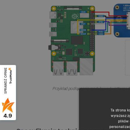
SPRAWDŹ OPINIE
Przykład podłączenia modułu wyświetlacza 
Ta strona k
4.9
wyrażasz z
plików
personalizac