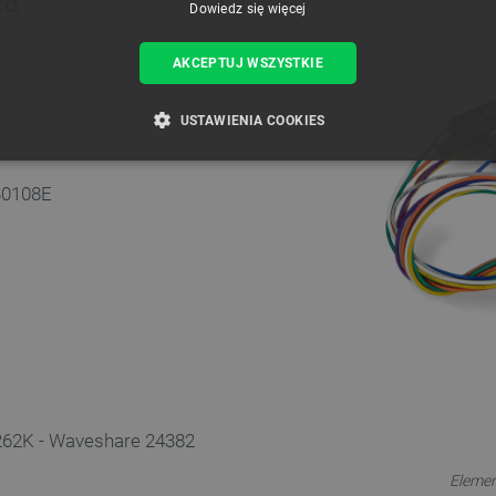
za
Dowiedz się więcej
AKCEPTUJ WSZYSTKIE
USTAWIENIA COOKIES
ZBĘDNE
WYDAJNOŚĆ
TARGETOWANIE
FUNKCJ
B0108E
Niezbędne
Wydajność
Targetowanie
Funkcjonalność
iwiają korzystanie z podstawowych funkcji strony internetowej, takich jak logowanie użytk
e nie można prawidłowo korzystać ze strony internetowej.
Provider /
Okres
Opis
Domena
przechowywania
789]{32}
.botland.com.pl
Sesja
Ten plik cookie jest wymag
opartego o silnik PrestaSho
- 262K - Waveshare 24382
.botland.com.pl
Sesja
Ten plik cookie jest używa
obciążenia w celu zapewnien
Elemen
internetowych są skierowa