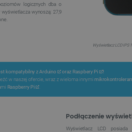
poziomów logicznych dba o
 wyświetlacza wynoszą: 27,9
one.
Wyświetlacz LCD IPS 1,
est kompatybilny z
Arduino
oraz
Raspbery Pi
!
eźć w naszej ofercie, wraz z wieloma innymi
mikrokontrolera
ami
Raspberry Pi
.
Podłączenie wyświet
Wyświetlacz LCD posiada