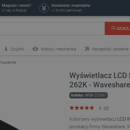
Magazyn i serwis?
Doradzamy i inspirujemy
U nas, w Polsce!
+1,6 mln zamówień
SZUKA
Czujniki
Roboty i mechanika
Narzędzia i zasilanie
TLACZE IPS
Wyświetlacz LCD I
262K - Waveshar
Indeks:
WSR-23391
5
(
2
)
Kolorowy wyświetlacz
LCD I
produkcji firmy Waveshare. 