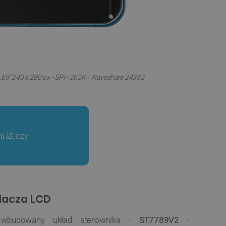
69'' 240 x 280 px - SPI - 262K - Waveshare 24382
mi
, czy
lacza LCD
 wbudowany układ sterownika -
ST7789V2
-