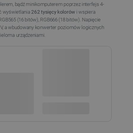
lerem, bądź minikomputerem poprzez interfejs 4-
ć wyświetlania
262 tysięcy kolorów
i wspiera
RGB565 (16 bitów), RGB666 (18 bitów). Napięcie
 5 V, a wbudowany konwerter poziomów logicznych
wieloma urządzeniami.
Dostępny
Wysyłka
24h
sowania:
Dostawa
od 8,99 PLN
30 dni
na zwrot
 DO KOSZYKA
SPRAWDŹ ILOŚĆ