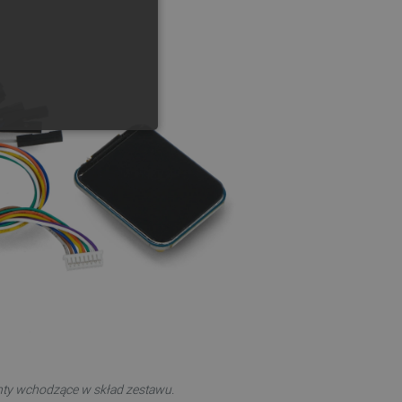
GERMAN
ONALNOŚĆ
ownika i zarządzanie kontem.
any do działania sklepu
p.
ny do celów bilansowania
ia, że żądania stron
ty wchodzące w skład zestawu.
ne do tego samego serwera