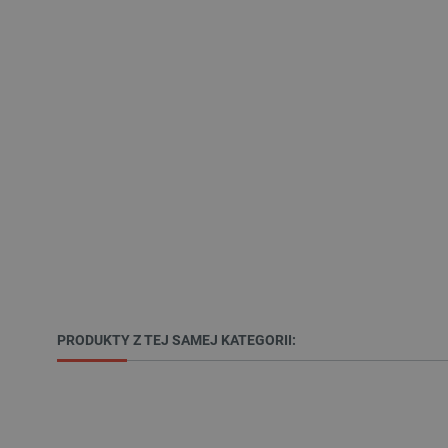
LaSID
__cf_bm
isListDisplay
_lb_ccc
critData
PRODUKTY Z TEJ SAMEJ KATEGORII:
CookieScriptConsent
LaVisitorId_Ym90bGFuZC5