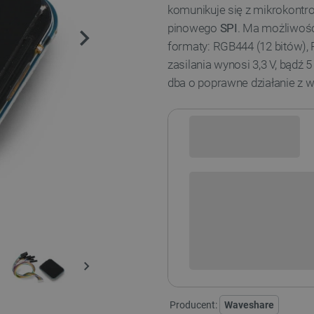
komunikuje się z mikrokontro
pinowego
SPI
. Ma możliwoś
formaty: RGB444 (12 bitów), 
zasilania wynosi 3,3 V, bądź
dba o poprawne działanie z 
Sprawdź opcje płatności i finan
+
-
DODAJ
Producent:
Waveshare