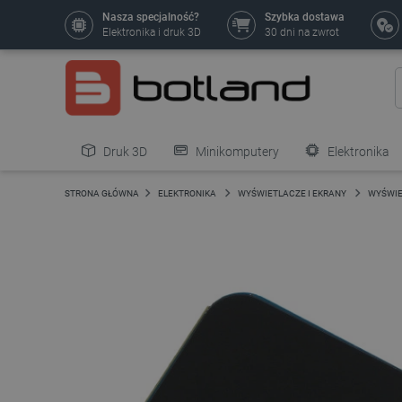
Nasza specjalność?
Szybka dostawa
Elektronika i druk 3D
30 dni na zwrot
Druk 3D
Minikomputery
Elektronika
Pozostałe
STRONA GŁÓWNA
ELEKTRONIKA
WYŚWIETLACZE I EKRANY
WYŚWIE