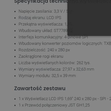
Specyfikacja techniczna wyświetlac
Napięcie zasilania: 3,3 V / 5 V
Rodzaj ekranu: LCD IPS
Przekątna wyświetlacza: 1,69"
Wbudowany układ: ST7789V2
Interfejs komunikacyjny: 4-pinowe SPI
NIE
Wbudowany konwerter poziomów logicznych: TX
Rozdzielczość: 240 x 280 px
Zaokrąglone rogi ekranu
Liczba wyświetlanych kolorów: 262 tys.
Wymiary wyświetlacza: 27,97 x 32,63 mm
Niezbędne pliki cookie umożl
Bez niezbędnych plików cooki
Wymiary modułu: 32,5 x 39 mm
Nazwa
Zawartość zestawu
PrestaShop-[abcdef0123456
1 x Wyświetlacz LCD IPS 1,69'' 240 x 280 px - SPI 
_lb
1 x Przewód połączeniowy JST GH1,25