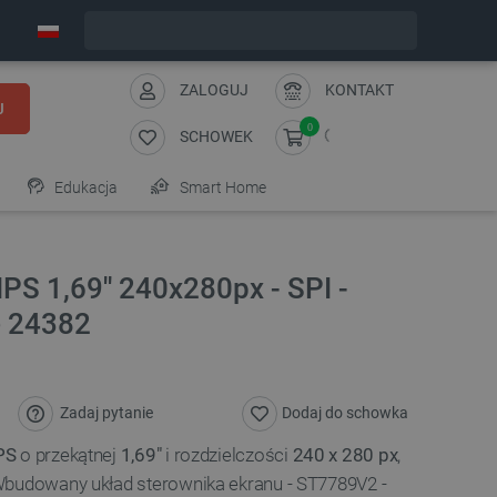
Wyślemy w poniedziałek
ZALOGUJ
KONTAKT
J
0
SCHOWEK
Edukacja
Smart Home
PS 1,69'' 240x280px - SPI -
e 24382
Zadaj pytanie
Dodaj do schowka
PS
o przekątnej
1,69"
i rozdzielczości
240 x 280 px
,
Wbudowany układ sterownika ekranu - ST7789V2 -