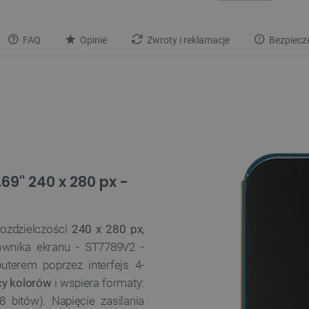
FAQ
Opinie
Zwroty i reklamacje
Bezpiecz
69'' 240 x 280 px -
rozdzielczości
240 x 280 px
,
ownika ekranu - ST7789V2 -
uterem poprzez interfejs 4-
cy kolorów
i wspiera formaty:
 bitów). Napięcie zasilania