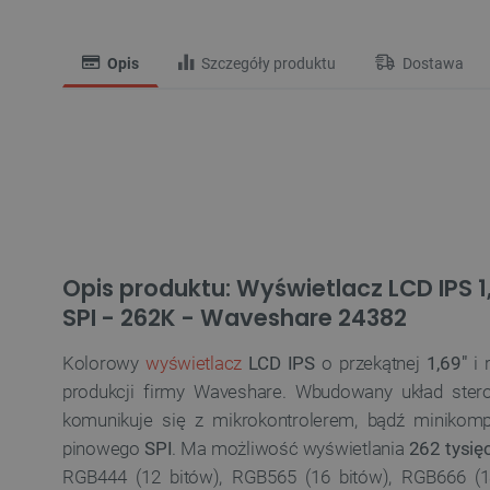
Opis
Szczegóły produktu
Dostawa
Opis produktu: Wyświetlacz LCD IPS 1,
SPI - 262K - Waveshare 24382
Kolorowy
wyświetlacz
LCD IPS
o przekątnej
1,69"
i 
produkcji firmy Waveshare. Wbudowany układ ster
komunikuje się z mikrokontrolerem, bądź minikomp
pinowego
SPI
. Ma możliwość wyświetlania
262 tysię
RGB444 (12 bitów), RGB565 (16 bitów), RGB666 (18