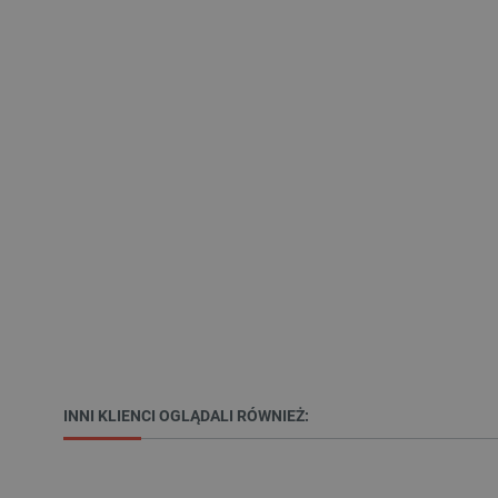
VISITOR_PRIVACY_METAD
Polityce prywa
__cf_bm
__cf_bm
PHPSESSID
INNI KLIENCI OGLĄDALI RÓWNIEŻ:
_smvs