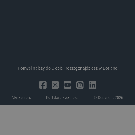
Storage declaration
Pomysł należy do Ciebie - resztę znajdziesz w Botland
Storage
Nazwa
Opis
type
_uetvid_exp
Pamięć
lokalna
dlapi_ucp
Pamięć
Mapa strony
Polityka prywatności
© Copyright 2026
lokalna
_cltk
Pamięć
sesji
smforms
Pamięć
lokalna
_smvc
Pamięć