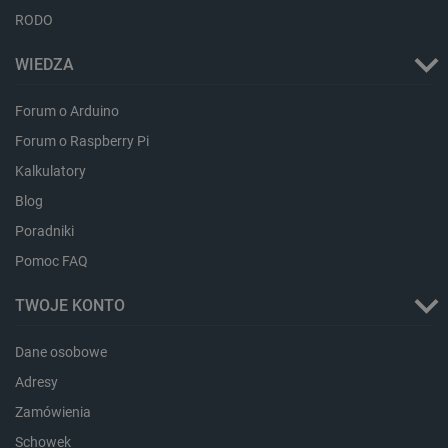
RODO
WIEDZA
LaVisitorId_Ym90bGFuZC5sYWRlc2suY29tLw
.botland.com.pl
Forum o Arduino
Forum o Raspberry Pi
Kalkulatory
critCartData
botland.com.pl
Blog
Poradniki
Pomoc FAQ
TWOJE KONTO
Dane osobowe
critAccountId
botland.com.pl
Adresy
Zamówienia
Schowek