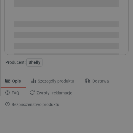
SPRAWDŹ ILOŚĆ
Dostępny
Wysyłka
24h
Dostawa
od 8,99 PLN
30 dni
na zwrot
Producent:
Shelly
Opis
Szczegóły produktu
Dostawa
FAQ
Zwroty i reklamacje
Bezpieczeństwo produktu