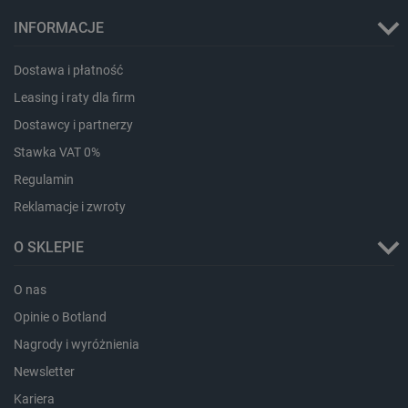
INFORMACJE
critData
botland.com.pl
Dostawa i płatność
Leasing i raty dla firm
Dostawcy i partnerzy
Stawka VAT 0%
Regulamin
Reklamacje i zwroty
O SKLEPIE
CookieScriptConsent
CookieScript
O nas
botland.com.pl
Opinie o Botland
Nagrody i wyróżnienia
Newsletter
Kariera