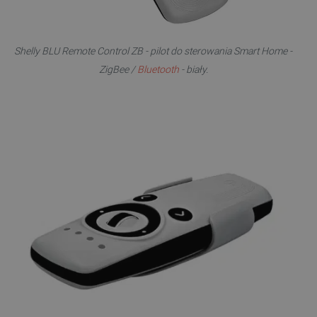
Shelly BLU Remote Control ZB - pilot do sterowania Smart Home -
ZigBee /
Bluetooth
- biały.