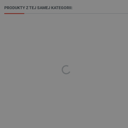
PRODUKTY Z TEJ SAMEJ KATEGORII:
PHPSESSID
PHP.net
botland.com.pl