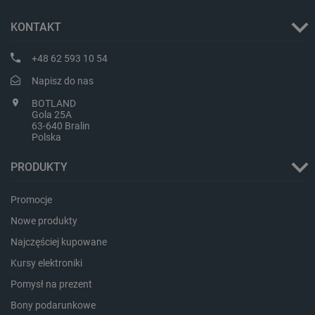
KONTAKT
+48 62 593 10 54
Napisz do nas
isListDisplay
botland.com.pl
BOTLAND
Gola 25A
63-640 Bralin
Polska
PRODUKTY
_lb_ccc
.botland.com.pl
Promocje
Nowe produkty
Najczęściej kupowane
Kursy elektroniki
Pomysł na prezent
Bony podarunkowe