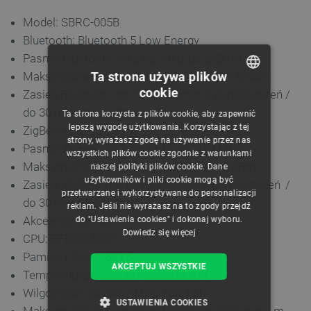
Model: SBRC-005B
Bluetooth: Bluetooth 5 Low Energy
Pasmo Bluetooth: od 2402 MHz do 2480 MHz
Ta strona używa plików
Maksymalna moc nadawcza Bluetooth: < 8 dBm
cookie
Zasięg Bluetooth: do 10 m wewnątrz pomieszczeń /
POLISH
do 30 m na zewnątrz
Ta strona korzysta z plików cookie, aby zapewnić
CZECH
lepszą wygodę użytkowania. Korzystając z tej
ZigBee: IEEE 802.15.4
strony, wyrażasz zgodę na używanie przez nas
ENGLISH
Pasmo ZigBee: od 2405 MHz do 2480 MHz
wszystkich plików cookie zgodnie z warunkami
Maksymalna moc nadawcza ZigBee: < 8 dBm
naszej polityki plików cookie. Dane
GERMAN
użytkowników i pliki cookie mogą być
Zasięg ZigBee: do 10 m wewnątrz pomieszczeń /
przetwarzane i wykorzystywane do personalizacji
do 30 m na zewnątrz
reklam. Jeśli nie wyrażasz na to zgody przejdź
Akcelerometr: tak
do "Ustawienia cookies" i dokonaj wyboru.
Dowiedz się więcej
CPU: EFR32MG27
Pamięć Flash: 768 kB
AKCEPTUJ WSZYSTKIE
Temperatura pracy: od -20°C do 40°C
Wilgotność: od 30% RH do 70% RH
USTAWIENIA COOKIES