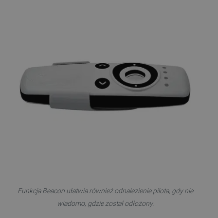
_lb
.botland.com.pl
Polityce prywatności Google
VISITOR_PRIVACY_METADATA
YouTube
.youtube.com
Funkcja Beacon ułatwia również odnalezienie pilota, gdy nie
wiadomo, gdzie został odłożony.