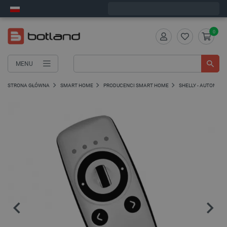
Wyślemy w poniedziałek
0
MENU
STRONA GŁÓWNA
SMART HOME
PRODUCENCI SMART HOME
SHELLY - AUTOMA