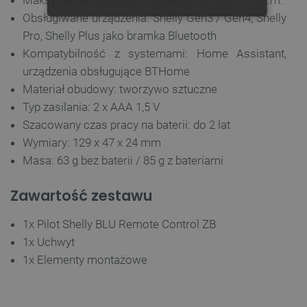
Maksymalna wysokość instalacji: do 2000 m n.p.m.
Obsługiwane urządzenia: Shelly Gen3 / Gen4, Shelly
NIEZBĘDNE
WYDAJNOŚĆ
Pro, Shelly Plus jako bramka Bluetooth
Kompatybilność z systemami: Home Assistant,
TARGETOWANIE
urządzenia obsługujące BTHome
FUNKCJONALNOŚĆ
Materiał obudowy: tworzywo sztuczne
Typ zasilania: 2 x AAA 1,5 V
Szacowany czas pracy na baterii: do 2 lat
Wymiary: 129 x 47 x 24 mm
Niezbędne
Wydajność
Targetowanie
Masa: 63 g bez baterii / 85 g z bateriami
Funkcjonalność
Zawartość zestawu
Niezbędne pliki cookie umożliwiają korzystanie z
podstawowych funkcji strony internetowej, takich
jak logowanie użytkownika i zarządzanie kontem.
1x Pilot Shelly BLU Remote Control ZB
Bez niezbędnych plików cookie nie można
prawidłowo korzystać ze strony internetowej.
1x Uchwyt
1x Elementy montażowe
Provider /
Nazwa
Domena
PrestaShop-[abcdef0123456789]{32}
.botland.com.pl