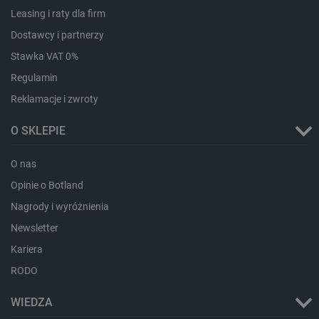
Leasing i raty dla firm
CookieScriptConsent
CookieScript
Dostawcy i partnerzy
botland.com.pl
Stawka VAT 0%
Regulamin
Reklamacje i zwroty
O SKLEPIE
O nas
Opinie o Botland
LaVisitorId_Ym90bGFuZC5sYWRlc2suY29tLw
.botland.com.pl
Nagrody i wyróżnienia
Newsletter
Kariera
critCartData
botland.com.pl
RODO
WIEDZA