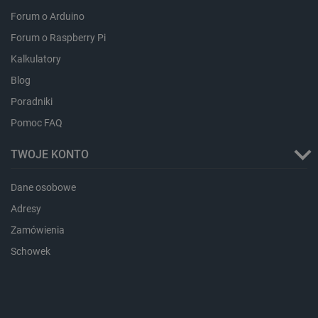
Forum o Arduino
Forum o Raspberry Pi
Kalkulatory
critAccountId
botland.com.pl
Blog
Poradniki
Pomoc FAQ
TWOJE KONTO
Dane osobowe
Adresy
Zamówienia
Schowek
Storage declaration
Storage
Nazwa
Opis
type