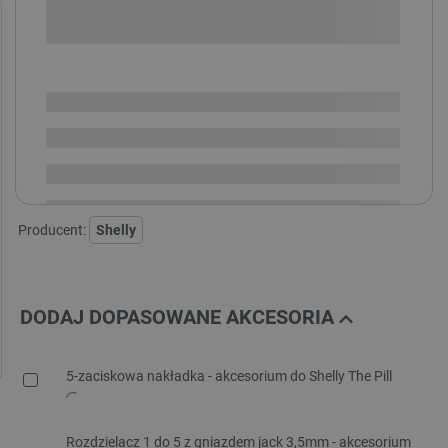
SPRAWDŹ ILOŚĆ
Dostępny
Wysyłka
24h
Dostawa
od 8,99 PLN
30 dni
na zwrot
Producent:
Shelly
DODAJ DOPASOWANE AKCESORIA
5-zaciskowa nakładka - akcesorium do Shelly The Pill
Rozdzielacz 1 do 5 z gniazdem jack 3,5mm - akcesorium