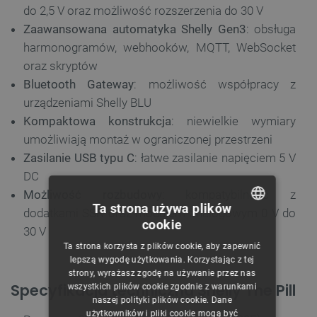
do 2,5 V oraz możliwość rozszerzenia do 30 V
Zaawansowana automatyka Shelly Gen3
: obsługa
harmonogramów, webhooków, MQTT, WebSocket
oraz skryptów
Bluetooth Gateway
: możliwość współpracy z
urządzeniami Shelly BLU
Kompaktowa konstrukcja
: niewielkie wymiary
umożliwiają montaż w ograniczonej przestrzeni
Zasilanie USB typu C
: łatwe zasilanie napięciem 5 V
DC
Możliwość rozbudowy
: kompatybilność z
Ta strona używa plików
dodatkami SSR oraz modułem analogowym 0 V do
cookie
30 V
POLISH
Ta strona korzysta z plików cookie, aby zapewnić
CZECH
lepszą wygodę użytkowania. Korzystając z tej
strony, wyrażasz zgodę na używanie przez nas
ENGLISH
Specyfikacja techniczna Shelly The Pill
wszystkich plików cookie zgodnie z warunkami
naszej polityki plików cookie. Dane
GERMAN
użytkowników i pliki cookie mogą być