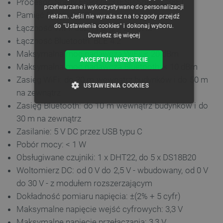
Procesor: Shelly ESP32-C3 (ESP-Shelly-C38F)
przetwarzane i wykorzystywane do personalizacji
Pamięć Flash: 8 MB
reklam. Jeśli nie wyrażasz na to zgody przejdź
do "Ustawienia cookies" i dokonaj wyboru.
Łączność WiFi: 802.11 b/g/n 2,4 GHz
Dowiedz się więcej
Łączność Bluetooth: BLE 4.2
Maksymalna moc nadawcza WiFi: < 20 dBm
AKCEPTUJ WSZYSTKIE
Maksymalna moc nadawcza Bluetooth: < 10 dBm
Zasięg WiFi: do 30 m wewnątrz budynków i do 50 m
USTAWIENIA COOKIES
na zewnątrz
Zasięg Bluetooth: do 10 m wewnątrz budynków i do
NIEZBĘDNE
WYDAJNOŚĆ
30 m na zewnątrz
Zasilanie: 5 V DC przez USB typu C
TARGETOWANIE
Pobór mocy: < 1 W
FUNKCJONALNOŚĆ
Obsługiwane czujniki: 1 x DHT22, do 5 x DS18B20
Woltomierz DC: od 0 V do 2,5 V - wbudowany, od 0 V
do 30 V - z modułem rozszerzającym
Dokładność pomiaru napięcia: ±(2% + 5 cyfr)
Niezbędne
Wydajność
Targetowanie
Maksymalne napięcie wejść cyfrowych: 3,3 V
Funkcjonalność
Maksymalne napięcie przełączania: 3,3 V