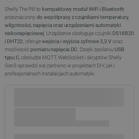
Shelly The Pill to
kompaktowy moduł WiFi i Bluetooth
przeznaczony
do współpracy z czujnikami temperatury,
wilgotności, napięcia oraz urządzeniami automatyki
niskonapięciowej
. Urządzenie obsługuje czujniki
DS18B20
i DHT22
, oferuje
wejścia i wyjścia cyfrowe 3,3 V
oraz
możliwość
pomiaru napięcia DC
. Dzięki zasilaniu
USB
typu C
, obsłudze MQTT, WebSocket i skryptów Shelly
Gen3 sprawdzi się zarówno w projektach DIY, jak i
profesjonalnych instalacjach automatyki.
Sprawdź opcje płatności i finansowania:
+
-
DODAJ DO KOSZYKA