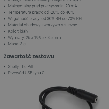
Maksymalny prąd przełączania: 20 mA
Niezbędne pliki cookie umożliwiają korzystanie z
podstawowych funkcji strony internetowej, takich
Temperatura pracy: od -20°C do 40°C
jak logowanie użytkownika i zarządzanie kontem.
Bez niezbędnych plików cookie nie można
Wilgotność pracy: od 30% RH do 70% RH
prawidłowo korzystać ze strony internetowej.
Materiał obudowy: tworzywo sztuczne
Provider /
Nazwa
Kolor: biały
Domena
Wymiary: 26 x 19,95 x 8,5 mm
PrestaShop-[abcdef0123456789]{32}
.botland.com.pl
Masa: 3 g
Zawartość zestawu
_lb
.botland.com.pl
Shelly The Pill
Przewód USB typu C