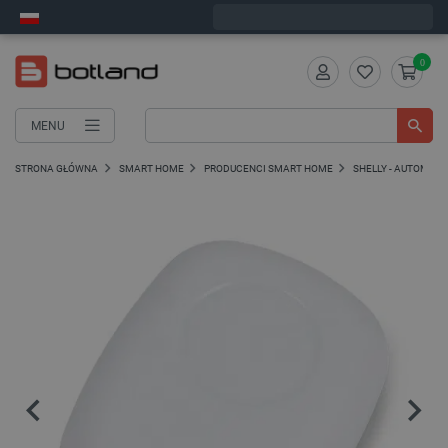
Wyślemy w poniedziałek
0
MENU
STRONA GŁÓWNA
SMART HOME
PRODUCENCI SMART HOME
SHELLY - AUTOMA