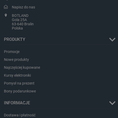
_lb_ccc
.botland.com.pl
Napisz do nas
BOTLAND
Gola 25A
63-640 Bralin
Polska
PRODUKTY
Promocje
Nowe produkty
Najczęściej kupowane
critData
botland.com.pl
Kursy elektroniki
Pomysł na prezent
Bony podarunkowe
INFORMACJE
Dostawa i płatność