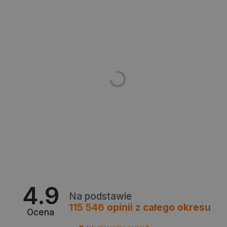
_smvs
.botland.com.pl
4.9
Na podstawie
115 546
opinii
z całego okresu
Ocena
LaSID
Quality Unit LLC
botland.com.pl