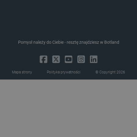
_uetvid_exp
Pamięć
lokalna
dlapi_ucp
Pamięć
lokalna
_cltk
Pamięć
sesji
Pomysł należy do Ciebie - resztę znajdziesz w Botland
smforms
Pamięć
lokalna
_smvc
Pamięć
lokalna
lbx_ac_easystorage
Pamięć
Mapa strony
Polityka prywatności
© Copyright 2026
sesji
dlapi_consent
Pamięć
lokalna
_uetvid
Pamięć
lokalna
_smsps
Pamięć
lokalna
lastExternalReferrer
Pamięć
lokalna
ea_lu_ts
Pamięć