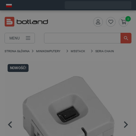
Wyślemy w poniedziałek
0
MENU
STRONA GŁÓWNA
MINIKOMPUTERY
M5STACK
SERIA CHAIN
NOWOŚĆ!