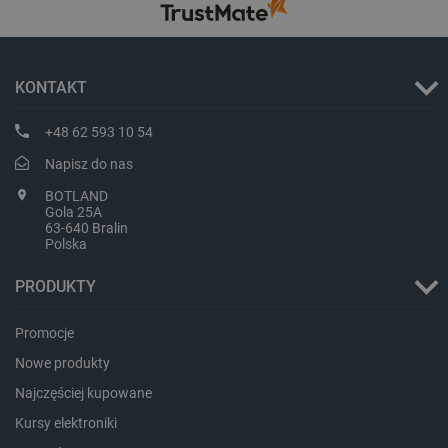
KONTAKT
critData
botland.com.pl
+48 62 593 10 54
Napisz do nas
BOTLAND
Gola 25A
63-640 Bralin
Polska
PRODUKTY
Promocje
CookieScriptConsent
CookieScript
botland.com.pl
Nowe produkty
Najczęściej kupowane
Kursy elektroniki