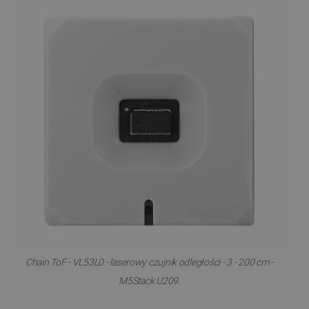
Chain ToF - VL53L0 - laserowy czujnik odległości - 3 - 200 cm -
M5Stack U209.