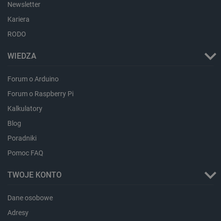
Newsletter
Kariera
RODO
WIEDZA
Forum o Arduino
Forum o Raspberry Pi
Kalkulatory
Storage declaration
Blog
Storage
Nazwa
Opis
Poradniki
type
_uetvid_exp
Pamięć
Pomoc FAQ
lokalna
dlapi_ucp
Pamięć
TWOJE KONTO
lokalna
_cltk
Pamięć
Dane osobowe
sesji
Adresy
smforms
Pamięć