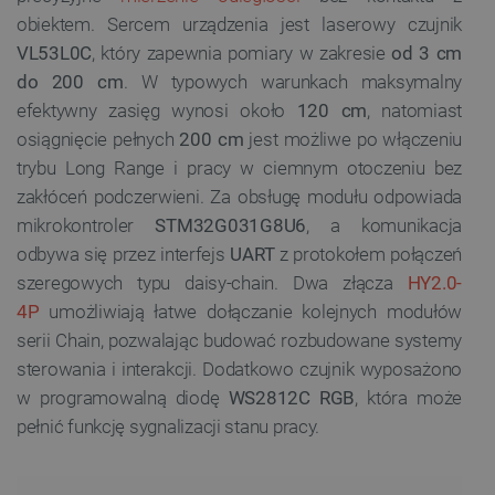
obiektem. Sercem urządzenia jest laserowy czujnik
VL53L0C
, który zapewnia pomiary w zakresie
od 3 cm
do 200 cm
. W typowych warunkach maksymalny
efektywny zasięg wynosi około
120 cm
, natomiast
osiągnięcie pełnych
200 cm
jest możliwe po włączeniu
trybu Long Range i pracy w ciemnym otoczeniu bez
zakłóceń podczerwieni. Za obsługę modułu odpowiada
mikrokontroler
STM32G031G8U6
, a komunikacja
odbywa się przez interfejs
UART
z protokołem połączeń
szeregowych typu daisy-chain. Dwa złącza
HY2.0-
4P
umożliwiają łatwe dołączanie kolejnych modułów
serii Chain, pozwalając budować rozbudowane systemy
sterowania i interakcji. Dodatkowo czujnik wyposażono
w programowalną diodę
WS2812C RGB
, która może
pełnić funkcję sygnalizacji stanu pracy.