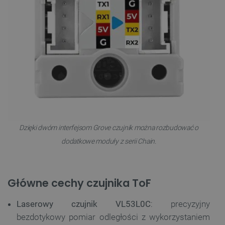
Dzięki dwóm interfejsom Grove czujnik można rozbudować o
dodatkowe moduły z serii Chain.
Główne cechy czujnika ToF
Laserowy czujnik VL53L0C
: precyzyjny
bezdotykowy pomiar odległości z wykorzystaniem