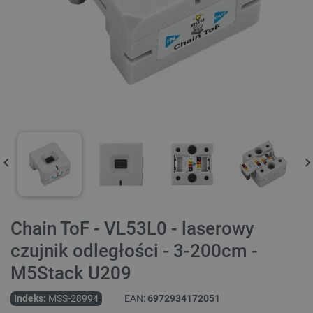
Chain ToF - VL53L0 - laserowy
czujnik odległości - 3-200cm -
M5Stack U209
Indeks:
MSS-28994
EAN:
6972934172051