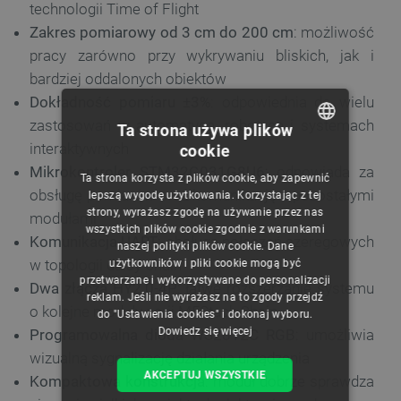
technologii Time of Flight
Zakres pomiarowy od 3 cm do 200 cm
: możliwość
pracy zarówno przy wykrywaniu bliskich, jak i
bardziej oddalonych obiektów
Dokładność pomiaru ±3%
: odpowiednia do wielu
zastosowań w automatyce, robotyce i systemach
Ta strona używa plików
interaktywnych
cookie
POLISH
Mikrokontroler STM32G031G8U6
: odpowiada za
Ta strona korzysta z plików cookie, aby zapewnić
CZECH
obsługę pomiarów oraz komunikację z pozostałymi
lepszą wygodę użytkowania. Korzystając z tej
strony, wyrażasz zgodę na używanie przez nas
modułami
ENGLISH
wszystkich plików cookie zgodnie z warunkami
Komunikacja UART
: obsługa połączeń szeregowych
naszej polityki plików cookie. Dane
GERMAN
w topologii daisy-chain
użytkowników i pliki cookie mogą być
przetwarzane i wykorzystywane do personalizacji
Dwa złącza HY2.0-4P
: łatwe rozszerzanie systemu
reklam. Jeśli nie wyrażasz na to zgody przejdź
o kolejne moduły serii M5Stack Chain
do "Ustawienia cookies" i dokonaj wyboru.
Dowiedz się więcej
Programowalna dioda WS2812C RGB
: umożliwia
wizualną sygnalizację działania urządzenia
AKCEPTUJ WSZYSTKIE
Kompaktowa konstrukcja
: moduł dobrze sprawdza