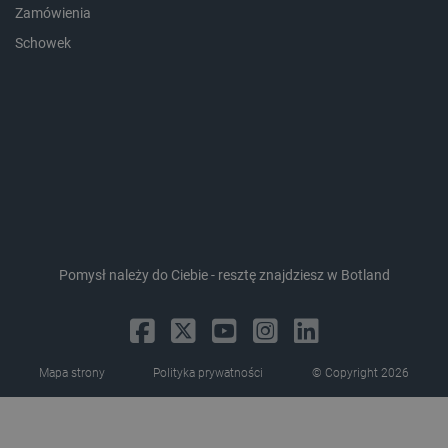
lokalna
Zamówienia
_smvc
Pamięć
Schowek
lokalna
lbx_ac_easystorage
Pamięć
sesji
dlapi_consent
Pamięć
lokalna
_uetvid
Pamięć
lokalna
_smsps
Pamięć
lokalna
lastExternalReferrer
Pamięć
lokalna
Pomysł należy do Ciebie - resztę znajdziesz w Botland
ea_lu_ts
Pamięć
lokalna
ea_gu_ts
Pamięć
lokalna
Mapa strony
Polityka prywatności
© Copyright 2026
_gcl_ls
Pamięć
lokalna
_smps
Pamięć
lokalna