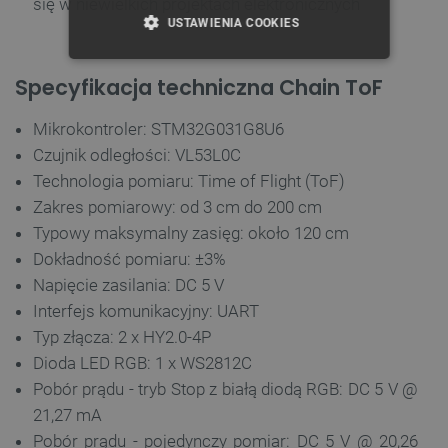
się w niewielkich projektach elektronicznych
USTAWIENIA COOKIES
NIEZBĘDNE
WYDAJNOŚĆ
Specyfikacja techniczna Chain ToF
TARGETOWANIE
Mikrokontroler: STM32G031G8U6
Czujnik odległości: VL53L0C
FUNKCJONALNOŚĆ
Technologia pomiaru: Time of Flight (ToF)
Zakres pomiarowy: od 3 cm do 200 cm
Typowy maksymalny zasięg: około 120 cm
Niezbędne
Wydajność
Targetowanie
Dokładność pomiaru: ±3%
Napięcie zasilania: DC 5 V
Funkcjonalność
Interfejs komunikacyjny: UART
Niezbędne pliki cookie umożliwiają korzystanie z
Typ złącza: 2 x HY2.0-4P
podstawowych funkcji strony internetowej, takich
jak logowanie użytkownika i zarządzanie kontem.
Dioda LED RGB: 1 x WS2812C
Bez niezbędnych plików cookie nie można
prawidłowo korzystać ze strony internetowej.
Pobór prądu - tryb Stop z białą diodą RGB: DC 5 V @
21,27 mA
Provider /
Nazwa
Domena
Pobór prądu - pojedynczy pomiar: DC 5 V @ 20,26