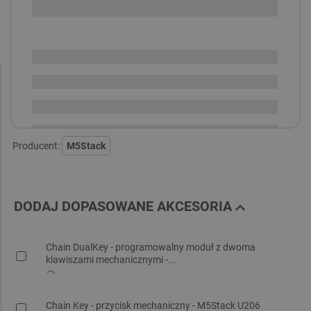
SPRAWDŹ ILOŚĆ
Dostępny
Wysyłka
24h
Dostawa
od 8,99 PLN
30 dni
na zwrot
Producent:
M5Stack
DODAJ DOPASOWANE AKCESORIA
Chain DualKey - programowalny moduł z dwoma
klawiszami mechanicznymi -...
Chain Key - przycisk mechaniczny - M5Stack U206