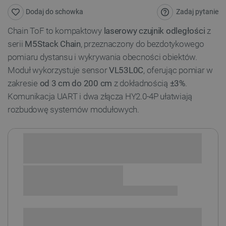
Zadaj pytanie
Dodaj do schowka
Chain ToF to kompaktowy
laserowy czujnik odległości
z
serii
M5Stack Chain
, przeznaczony do bezdotykowego
pomiaru dystansu i wykrywania obecności obiektów.
Moduł wykorzystuje sensor
VL53L0C
, oferując pomiar w
zakresie
od 3 cm do 200 cm
z dokładnością
±3%
.
Komunikacja UART i dwa złącza HY2.0-4P ułatwiają
rozbudowę systemów modułowych.
Sprawdź opcje płatności i finansowania:
+
-
DODAJ DO KOSZYKA