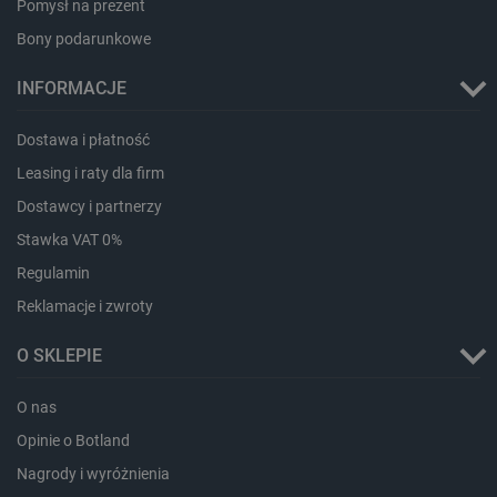
Pomysł na prezent
Bony podarunkowe
INFORMACJE
Dostawa i płatność
LaVisitorId_Ym90bGFuZC5sYWRlc2suY29tLw
.botland.com.pl
Leasing i raty dla firm
Dostawcy i partnerzy
Stawka VAT 0%
critCartData
botland.com.pl
Regulamin
Reklamacje i zwroty
O SKLEPIE
O nas
Opinie o Botland
critAccountId
botland.com.pl
Nagrody i wyróżnienia