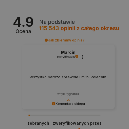
4.9
Na podstawie
115 543
opinii
z całego okresu
Ocena
Jak zbieramy opinie?
isListDisplay
botland.com.pl
Marcin
zweryfikowano
Wszystko bardzo sprawnie i miło. Polecam.
_lb_ccc
.botland.com.pl
w tym tygodniu
Komentarz sklepu
Dziękujemy za najwyższą ocenę. Cieszymy się,
że nasz sprzęt trafił w dobre ręce. Polecamy się
zebranych i zweryfikowanych przez
na przyszłość.