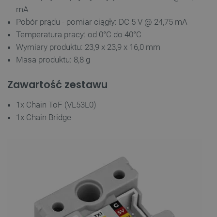
PrestaShop-[abcdef0123456789]{32}
.botland.com.pl
mA
Pobór prądu - pomiar ciągły: DC 5 V @ 24,75 mA
Temperatura pracy: od 0°C do 40°C
Wymiary produktu: 23,9 x 23,9 x 16,0 mm
_lb
.botland.com.pl
Masa produktu: 8,8 g
Zawartość zestawu
1x Chain ToF (VL53L0)
1x Chain Bridge
Polityce prywatności Google
VISITOR_PRIVACY_METADATA
YouTube
.youtube.com