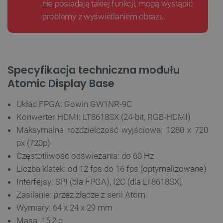
nie posiadają takiej funkcji, mogą wystąpić
problemy z wyświetlaniem obrazu.
Specyfikacja techniczna modułu
Atomic Display Base
Układ FPGA: Gowin GW1NR-9C
__cf_bm
Cloudflare Inc.
.webshopapp.com
Konwerter HDMI: LT8618SX (24-bit, RGB-HDMI)
Maksymalna rozdzielczość wyjściowa: 1280 x 720
px (720p)
Częstotliwość odświeżania: do 60 Hz
Liczba klatek: od 12 fps do 16 fps (optymalizowane)
Interfejsy: SPI (dla FPGA), I2C (dla LT8618SX)
Zasilanie: przez złącze z serii Atom
Wymiary: 64 x 24 x 29 mm
PHPSESSID
PHP.net
Masa: 15,2 g
botland.com.pl