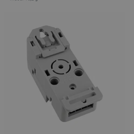
_smvs
.botland.com.pl