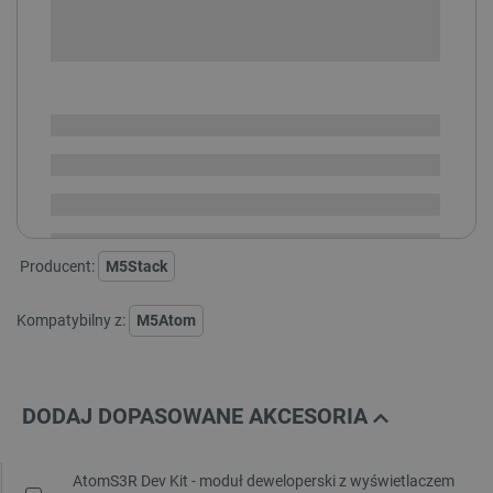
-
DODAJ DO KOSZYKA
SPRAWDŹ ILOŚĆ
Dostępny
Wysyłka
24h
Dostawa
od 8,99 PLN
30 dni
na zwrot
Producent:
M5Stack
Kompatybilny z:
M5Atom
DODAJ DOPASOWANE AKCESORIA
AtomS3R Dev Kit - moduł deweloperski z wyświetlaczem