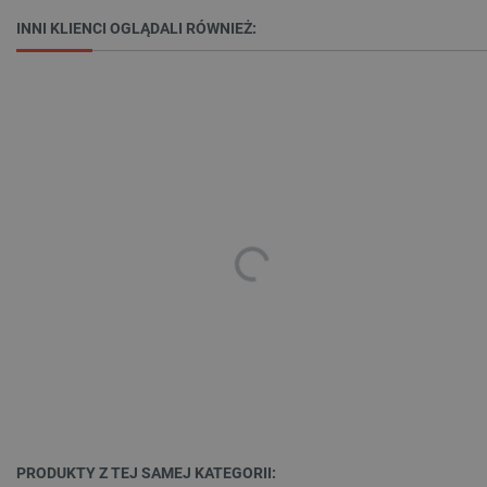
INNI KLIENCI OGLĄDALI RÓWNIEŻ:
_lb_ccc
.botland.com.pl
critData
botland.com.pl
PRODUKTY Z TEJ SAMEJ KATEGORII: