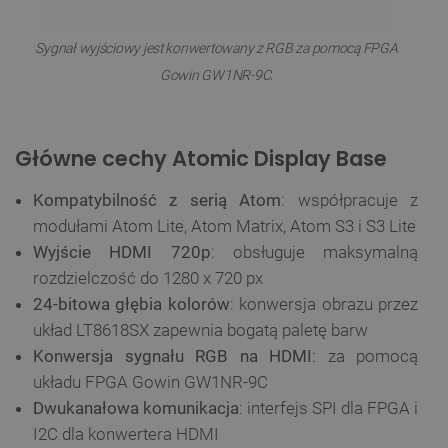
Sygnał wyjściowy jest konwertowany z RGB za pomocą FPGA
Gowin GW1NR-9C.
Główne cechy Atomic Display Base
Kompatybilność z serią Atom
: współpracuje z
modułami Atom Lite, Atom Matrix, Atom S3 i S3 Lite
Wyjście HDMI 720p
: obsługuje maksymalną
rozdzielczość do 1280 x 720 px
24-bitowa głębia kolorów
: konwersja obrazu przez
układ LT8618SX zapewnia bogatą paletę barw
Konwersja sygnału RGB na HDMI
: za pomocą
układu FPGA Gowin GW1NR-9C
Dwukanałowa komunikacja
: interfejs SPI dla FPGA i
I2C dla konwertera HDMI