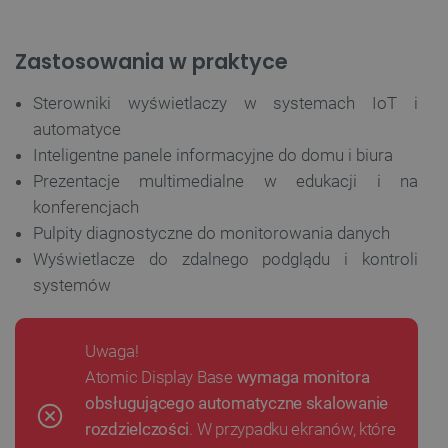
Zastosowania w praktyce
Polityce prywatności Google
Sterowniki wyświetlaczy w systemach IoT i
VISITOR_PRIVACY_METADATA
YouTube
automatyce
.youtube.com
Inteligentne panele informacyjne do domu i biura
Prezentacje multimedialne w edukacji i na
konferencjach
Pulpity diagnostyczne do monitorowania danych
Wyświetlacze do zdalnego podglądu i kontroli
systemów
Uwaga!
Atomic Display Base
wymaga monitora
obsługującego automatyczne skalowanie
rozdzielczości
. W przypadku ekranów, które
__cf_bm
Cloudflare Inc.
.inpost.pl