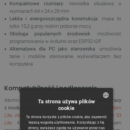
Kompaktowe rozmiary
: niewielka obudowa o
wymiarach 64 x 24 x 29 mm
Lekka i energooszczędna konstrukcja
: masa to
tylko 15,2 g przy niskim poborze mocy
Obsługa popularnych środowisk
: możliwość
programowania w Arduino oraz ESP32-IDF
Alternatywa dla PC jako sterownika
: umożliwia
tanie i mobilne sterowanie wyświetlaczem bez
komputera
Kompatybilność i podłączenie
Atomic Display Base jest przeznaczony
do współpracy
Ta strona używa plików
z modułami z
serii Atom
od M5Stack
, takimi jak
Atom
cookie
POLISH
Lite
,
Atom Matrix
,
Atom S3
,
Atom S3R
oraz
Atom S3
Ta strona korzysta z plików cookie, aby zapewnić
CZECH
Lite
. Komunikacja odbywa się za pośrednictwem
lepszą wygodę użytkowania. Korzystając z tej
strony, wyrażasz zgodę na używanie przez nas
ENGLISH