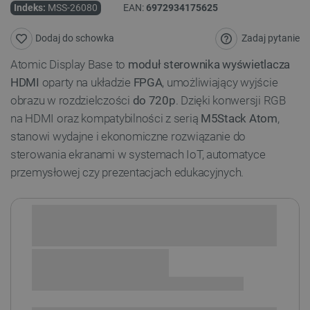
Indeks:
MSS-26080
EAN:
6972934175625
Zadaj pytanie
Dodaj do schowka
Atomic Display Base to
moduł sterownika wyświetlacza
HDMI
oparty na układzie
FPGA
, umożliwiający wyjście
obrazu w rozdzielczości
do 720p
. Dzięki konwersji RGB
na HDMI oraz kompatybilności z serią
M5Stack Atom
,
stanowi wydajne i ekonomiczne rozwiązanie do
sterowania ekranami w systemach IoT, automatyce
przemysłowej czy prezentacjach edukacyjnych.
Sprawdź opcje płatności i finansowania:
+