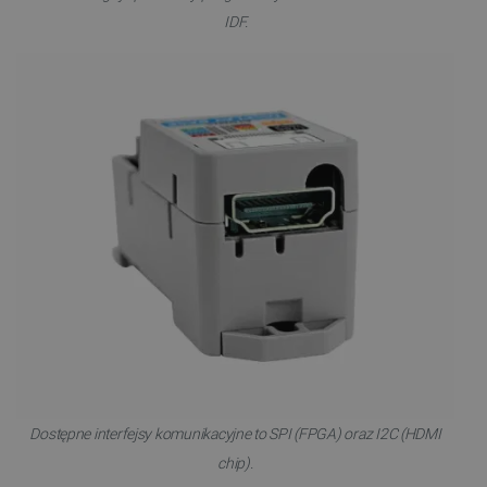
Niezbędne
Wydajność
Targetowanie
IDF.
Funkcjonalność
Niezbędne pliki cookie umożliwiają korzystanie z
podstawowych funkcji strony internetowej, takich
jak logowanie użytkownika i zarządzanie kontem.
Bez niezbędnych plików cookie nie można
prawidłowo korzystać ze strony internetowej.
Provider /
Nazwa
Domena
PrestaShop-[abcdef0123456789]{32}
.botland.com.pl
_lb
.botland.com.pl
Dostępne interfejsy komunikacyjne to SPI (FPGA) oraz I2C (HDMI
chip).