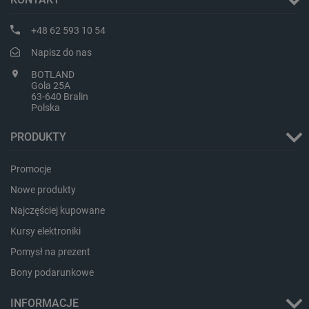
Storage
Nazwa
Opis
type
+48 62 593 10 54
_uetvid_exp
Pamięć
Napisz do nas
lokalna
BOTLAND
dlapi_ucp
Pamięć
lokalna
Gola 25A
63-640 Bralin
_cltk
Pamięć
Polska
sesji
smforms
Pamięć
PRODUKTY
lokalna
_smvc
Pamięć
Promocje
lokalna
Nowe produkty
lbx_ac_easystorage
Pamięć
sesji
Najczęściej kupowane
dlapi_consent
Pamięć
Kursy elektroniki
lokalna
Pomysł na prezent
_uetvid
Pamięć
lokalna
Bony podarunkowe
_smsps
Pamięć
lokalna
INFORMACJE