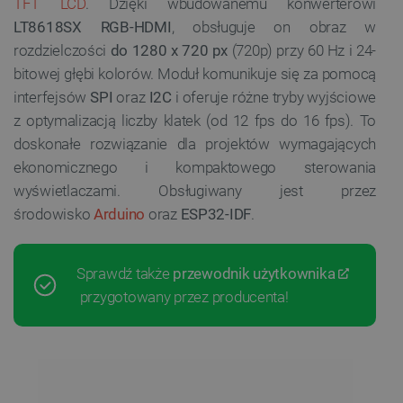
TFT LCD
. Dzięki wbudowanemu konwerterowi
LT8618SX RGB-HDMI
, obsługuje on obraz w
rozdzielczości
do 1280 x 720 px
(720p) przy 60 Hz i 24-
bitowej głębi kolorów. Moduł komunikuje się za pomocą
interfejsów
SPI
oraz
I2C
i oferuje różne tryby wyjściowe
z optymalizacją liczby klatek (od 12 fps do 16 fps). To
doskonałe rozwiązanie dla projektów wymagających
ekonomicznego i kompaktowego sterowania
wyświetlaczami. Obsługiwany jest przez
środowisko
Arduino
oraz
ESP32-IDF
.
Sprawdź także
przewodnik użytkownika
przygotowany przez producenta!