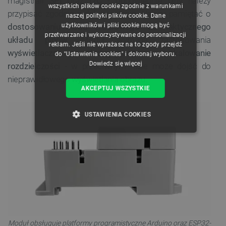
magistrali
SPI
oraz
I2C
- odpowiednie piny należy
wszystkich plików cookie zgodnie z warunkami
przypisać zgodnie z dokumentacją. Należy pamiętać o
naszej polityki plików cookie. Dane
GERMAN
użytkowników i pliki cookie mogą być
dostosowaniu kodu źródłowego do faktycznego
przetwarzane i wykorzystywane do personalizacji
układu pinów
. Moduł wymaga zastosowania
reklam. Jeśli nie wyrażasz na to zgody przejdź
wyświetlacza obsługującego skalowanie
do "Ustawienia cookies" i dokonaj wyboru.
Dowiedz się więcej
rozdzielczości
- w przeciwnym razie może dojść do
nieprawidłowego wyświetlania obrazu.
AKCEPTUJ WSZYSTKIE
USTAWIENIA COOKIES
NIEZBĘDNE
WYDAJNOŚĆ
TARGETOWANIE
FUNKCJONALNOŚĆ
Moduł obsługuje platformy programistyczne Arduino oraz ESP32-