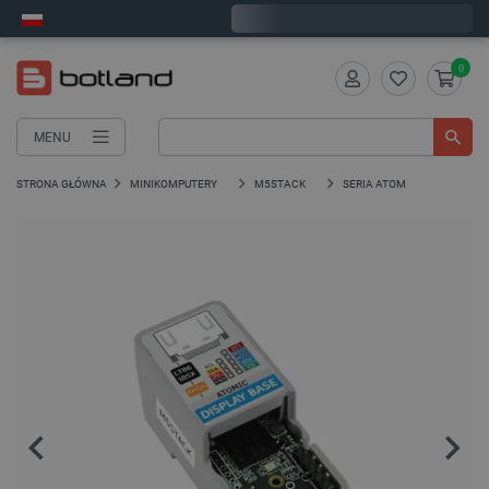
Zamów w ciągu:
2
:
53
:
22
, a wyślemy dziś!
0
MENU
STRONA GŁÓWNA
MINIKOMPUTERY
M5STACK
SERIA ATOM