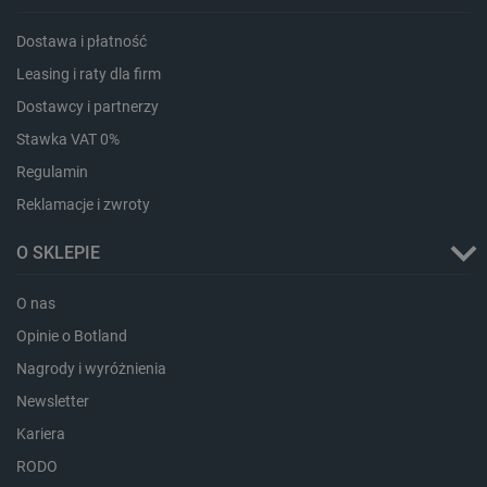
lastExternalReferrer
Pamięć
lokalna
Dostawa i płatność
ea_lu_ts
Pamięć
lokalna
Leasing i raty dla firm
ea_gu_ts
Pamięć
Dostawcy i partnerzy
lokalna
Stawka VAT 0%
_gcl_ls
Pamięć
lokalna
Regulamin
_smps
Pamięć
Reklamacje i zwroty
lokalna
luigis.env.v2.159265-
Pamięć
O SKLEPIE
182023
sesji
_uetsid_exp
Pamięć
lokalna
O nas
_uetsid
Pamięć
Opinie o Botland
lokalna
Nagrody i wyróżnienia
_smsp-r-65208
Pamięć
lokalna
Newsletter
cartSkuToUrl
Pamięć
Kariera
lokalna
RODO
lastExternalReferrerTime
Pamięć
lokalna