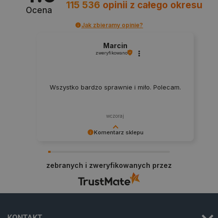
115 536
opinii
z całego okresu
Ocena
Jak zbieramy opinie?
Marcin
zweryfikowano
critAccountId
botland.com.pl
Wszystko bardzo sprawnie i miło. Polecam.
wczoraj
Komentarz sklepu
Dziękujemy za najwyższą ocenę. Cieszymy się,
że nasz sprzęt trafił w dobre ręce. Polecamy się
zebranych i zweryfikowanych przez
na przyszłość.
Storage declaration
KONTAKT