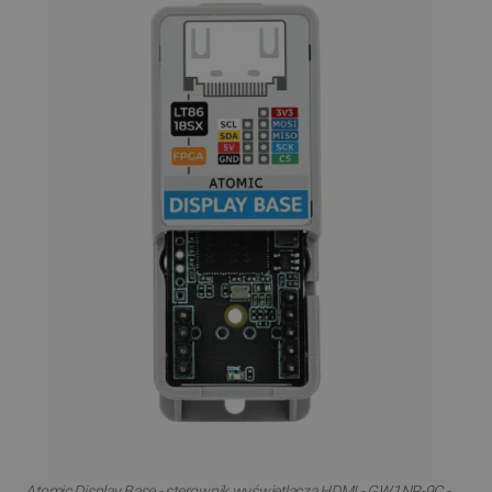
Atomic Display Base - sterownik wyświetlacza HDMI - GW1NR-9C -