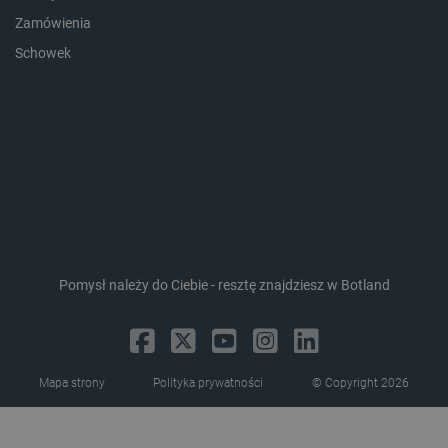
lokalna
Zamówienia
_smvc
Pamięć
lokalna
Schowek
lbx_ac_easystorage
Pamięć
sesji
dlapi_consent
Pamięć
lokalna
_uetvid
Pamięć
lokalna
_smsps
Pamięć
lokalna
lastExternalReferrer
Pamięć
lokalna
Pomysł należy do Ciebie - resztę znajdziesz w Botland
ea_lu_ts
Pamięć
lokalna
ea_gu_ts
Pamięć
lokalna
_gcl_ls
Pamięć
Mapa strony
Polityka prywatności
© Copyright 2026
lokalna
_smps
Pamięć
lokalna