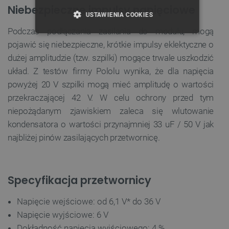
Niebezpieczne impulsy napięciowe
USTAWIENIA COOKIES
Podczas podłączania zasilania do modułu, mogą
NIEZBĘDNE
WYDAJNOŚĆ
pojawić się niebezpieczne, krótkie impulsy eklektyczne o
dużej amplitudzie (tzw. szpilki) mogące trwale uszkodzić
TARGETOWANIE
układ. Z testów firmy Pololu wynika, że dla napięcia
powyżej 20 V szpilki mogą mieć amplitudę o wartości
FUNKCJONALNOŚĆ
przekraczającej 42 V. W celu ochrony przed tym
niepożądanym zjawiskiem zaleca się wlutowanie
kondensatora o wartości przynajmniej 33 uF / 50 V jak
Niezbędne
Wydajność
Targetowanie
najbliżej pinów zasilających przetwornicę.
Funkcjonalność
Niezbędne pliki cookie umożliwiają korzystanie z
podstawowych funkcji strony internetowej, takich
Specyfikacja przetwornicy
jak logowanie użytkownika i zarządzanie kontem.
Bez niezbędnych plików cookie nie można
prawidłowo korzystać ze strony internetowej.
Napięcie wejściowe: od 6,1 V* do 36 V
Napięcie wyjściowe: 6 V
Provider /
Nazwa
Domena
Dokładność napięcia wyjściowego: 4 %