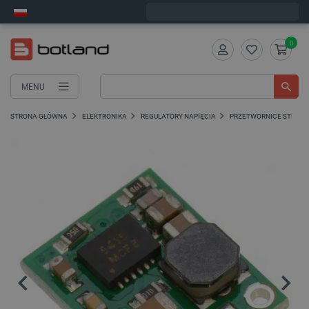
Zamów w ciągu:
4
:
54
:
08
, a wyślemy dziś!
0
MENU
STRONA GŁÓWNA
ELEKTRONIKA
REGULATORY NAPIĘCIA
PRZETWORNICE STEP-