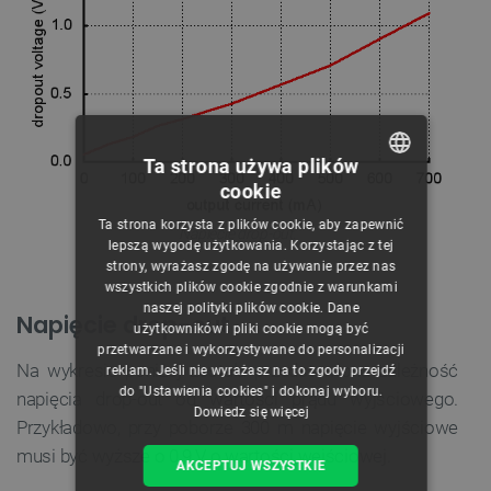
Ta strona używa plików
cookie
POLISH
Ta strona korzysta z plików cookie, aby zapewnić
Napięcie drop-out.
CZECH
lepszą wygodę użytkowania. Korzystając z tej
strony, wyrażasz zgodę na używanie przez nas
ENGLISH
wszystkich plików cookie zgodnie z warunkami
naszej polityki plików cookie. Dane
GERMAN
Napięcie drop-out
użytkowników i pliki cookie mogą być
przetwarzane i wykorzystywane do personalizacji
Na wykresie poniżej została przedstawiona zależność
reklam. Jeśli nie wyrażasz na to zgody przejdź
do "Ustawienia cookies" i dokonaj wyboru.
napięcia drop-out od wartości prądu wyjściowego.
Dowiedz się więcej
Przykładowo, przy poborze 300 m napięcie wyjściowe
musi być wyższe o 0,9 V o wartości wejściowej.
AKCEPTUJ WSZYSTKIE