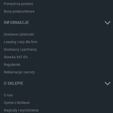
Pomysł na prezent
Bony podarunkowe
INFORMACJE
Dostawa i płatność
LaVisitorId_Ym90bGFuZC5sYWRlc2suY29tLw
.botland.com.pl
Leasing i raty dla firm
Dostawcy i partnerzy
Stawka VAT 0%
critCartData
botland.com.pl
Regulamin
Reklamacje i zwroty
O SKLEPIE
O nas
Opinie o Botland
critAccountId
botland.com.pl
Nagrody i wyróżnienia