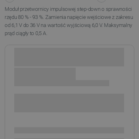
Moduł przetwornicy impulsowej step-down o sprawności
rzędu 80 % - 93 %. Zamienia napięcie wejściowe z zakresu
od 6,1 V do 36 V na wartość wyjściową 6,0 V. Maksymalny
prąd ciągły to 0,5 A.
Sprawdź opcje płatności i finansowania:
POWIADOM O DOSTĘPNOŚCI
SPRAWDŹ ILOŚĆ
Brak
i
zaplanowanej
Chwilowo niedostępny