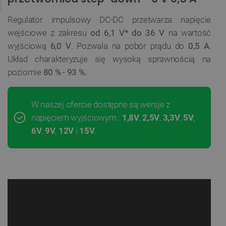
Regulator impulsowy DC-DC przetwarza napięcie
wejściowe z zakresu
od 6,1 V* do 36 V
na wartość
wyjściową
6,0 V
. Pozwala na pobór prądu do
0,5 A
.
Układ charakteryzuje się wysoką sprawnością na
poziomie
80 % - 93 %.
W naszej ofercie dostępne są wersje z
napięciem wyjściowym :
1,8V
,
2,5V
,
3,3V
,
5V
,
6V
,
9V
,
12V
i
15V
.