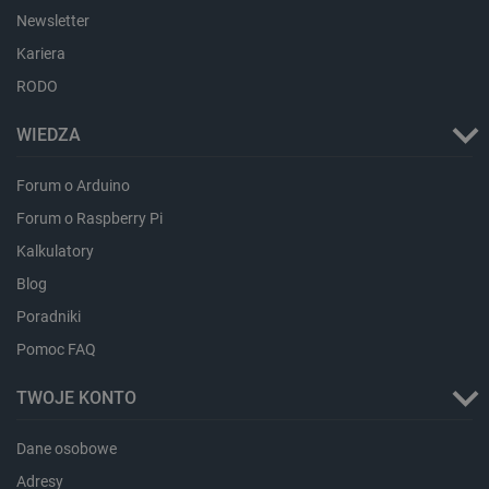
Newsletter
Kariera
RODO
WIEDZA
Forum o Arduino
Forum o Raspberry Pi
Kalkulatory
Storage declaration
Blog
Storage
Nazwa
Opis
type
Poradniki
_uetvid_exp
Pamięć
Pomoc FAQ
lokalna
dlapi_ucp
Pamięć
TWOJE KONTO
lokalna
_cltk
Pamięć
Dane osobowe
sesji
Adresy
smforms
Pamięć