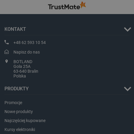
KONTAKT
critData
botland.com.pl
+48 62 593 10 54
Napisz do nas
BOTLAND
Gola 25A
63-640 Bralin
Polska
PRODUKTY
Promocje
CookieScriptConsent
CookieScript
botland.com.pl
Nowe produkty
Najczęściej kupowane
Kursy elektroniki