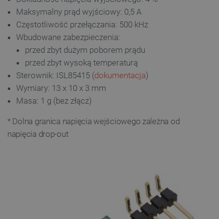
PrestaShop-[abcdef0123456789]{32}
.botland.com.pl
Maksymalny prąd wyjściowy: 0,5 A
Częstotliwość przełączania: 500 kHz
Wbudowane zabezpieczenia:
przed zbyt dużym poborem prądu
_lb
.botland.com.pl
przed zbyt wysoką temperaturą
Sterownik: ISL85415 (
dokumentacja
)
Wymiary: 13 x 10 x 3 mm
Masa: 1 g (bez złącz)
* Dolna granica napięcia wejściowego zależna od
napięcia drop-out
Polityce prywatności Google
VISITOR_PRIVACY_METADATA
YouTube
.youtube.com