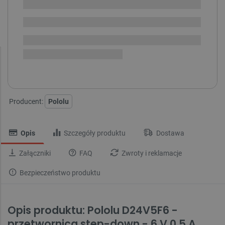
dostawy
Dostawa
od 8,99 PLN
30 dni
na zwrot
Przetwornica D24V5F - napięcie:
1,8 V
2,5 V
3,3 V
5 V
6 V
9 V
12 V
15 V
Producent:
Pololu
Opis
Szczegóły produktu
Dostawa
Załączniki
FAQ
Zwroty i reklamacje
Bezpieczeństwo produktu
Opis produktu:
Pololu D24V5F6 -
przetwornica step-down - 6 V 0,5 A