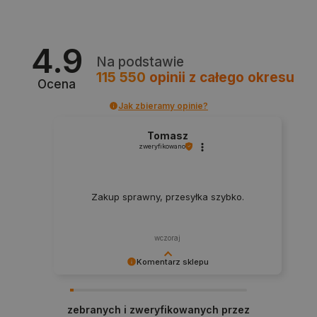
4.9
Na podstawie
115 550
opinii
z całego okresu
Ocena
Jak zbieramy opinie?
isListDisplay
botland.com.pl
Tomasz
zweryfikowano
Zakup sprawny, przesyłka szybko.
_lb_ccc
.botland.com.pl
wczoraj
Komentarz sklepu
Radość z udanych zakupów po stronie klienta to
dla nas największa motywacja. Dziękujemy za
zebranych i zweryfikowanych przez
zaufanie i zapraszamy ponownie :)