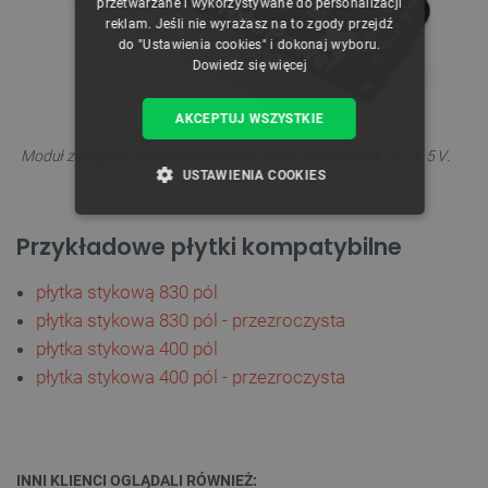
przetwarzane i wykorzystywane do personalizacji
reklam. Jeśli nie wyrażasz na to zgody przejdź
do "Ustawienia cookies" i dokonaj wyboru.
Dowiedz się więcej
AKCEPTUJ WSZYSTKIE
.
Moduł zasilający do płytek stykowych micro ProtoPower - 3,3 V 5 V
USTAWIENIA COOKIES
NIEZBĘDNE
WYDAJNOŚĆ
Przykładowe płytki kompatybilne
TARGETOWANIE
płytka stykową 830 pól
płytka stykowa 830 pól - przezroczysta
FUNKCJONALNOŚĆ
płytka stykowa 400 pól
płytka stykowa 400 pól - przezroczysta
Niezbędne
Wydajność
Targetowanie
Funkcjonalność
INNI KLIENCI OGLĄDALI RÓWNIEŻ: