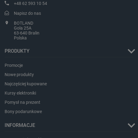
+48 62 593 10 54
Napisz do nas
BOTLAND
Gola 25A
63-640 Bralin
Polska
PRODUKTY
Promocje
Nowe produkty
Najczęściej kupowane
_smvs
.botland.com.pl
Kursy elektroniki
Pomysł na prezent
Bony podarunkowe
INFORMACJE
LaSID
Quality Unit LLC
botland.com.pl