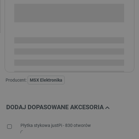
+
-
DODAJ DO KOSZYKA
SPRAWDŹ ILOŚĆ
Dostępny
Wysyłka
24h
Dostawa
od 8,99 PLN
30 dni
na zwrot
Producent:
MSX Elektronika
DODAJ DOPASOWANE AKCESORIA
Płytka stykowa justPi - 830 otworów