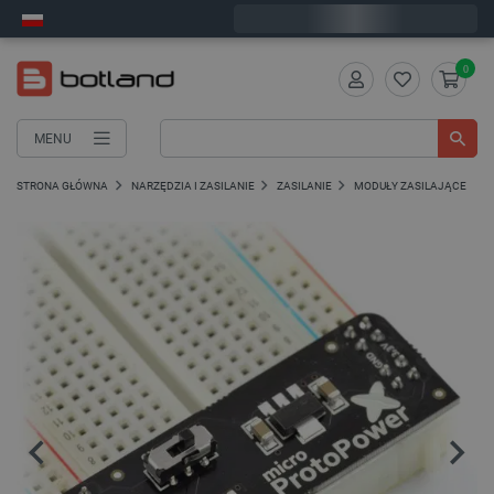
Zamów w ciągu:
2
:
29
:
39
, a wyślemy dziś!
0
MENU
STRONA GŁÓWNA
NARZĘDZIA I ZASILANIE
ZASILANIE
MODUŁY ZASILAJĄCE