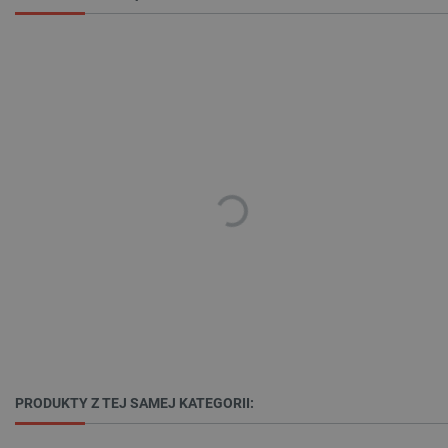
Niezbędne pliki cookie umożliwiają korzystanie z
podstawowych funkcji strony internetowej, takich
jak logowanie użytkownika i zarządzanie kontem.
Bez niezbędnych plików cookie nie można
prawidłowo korzystać ze strony internetowej.
Provider /
Nazwa
Domena
PrestaShop-[abcdef0123456789]{32}
.botland.com.pl
_lb
.botland.com.pl
PRODUKTY Z TEJ SAMEJ KATEGORII:
Polityce prywatności Google