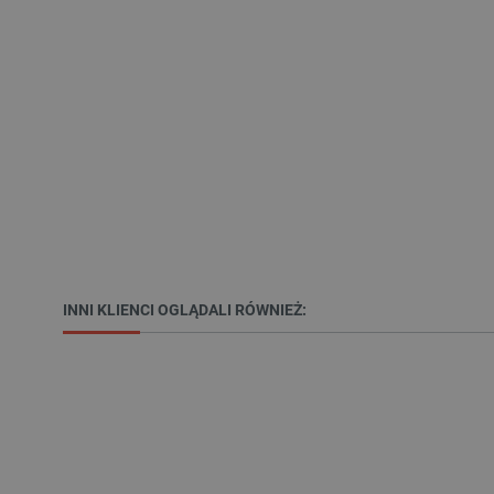
LaSID
__cf_bm
isListDisplay
_lb_ccc
critData
INNI KLIENCI OGLĄDALI RÓWNIEŻ:
CookieScriptConsent
LaVisitorId_Ym90bGFuZC5