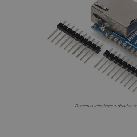
VISITOR_PRIVACY_METAD
Polityce prywa
__cf_bm
__cf_bm
PHPSESSID
Elementy wchodzące w skład zest
_smvs