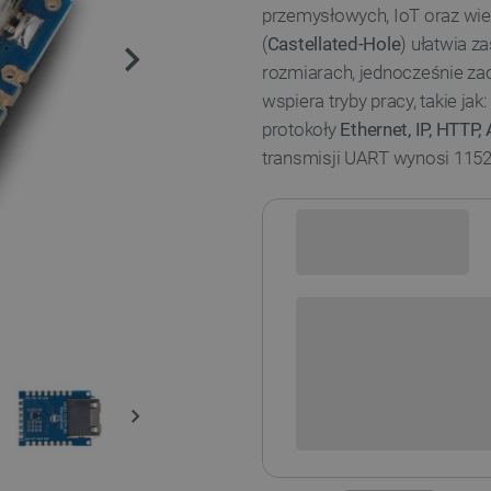
przemysłowych, IoT oraz wie
(
Castellated-Hole
) ułatwia 
rozmiarach, jednocześnie z
wspiera tryby pracy, takie jak
protokoły
Ethernet, IP, HTTP
transmisji UART wynosi 11520
Sprawdź opcje płatności i finan
+
-
DODAJ