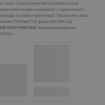
lu innych. Zastosowanie techniki półotworowej
zastosowanie modułu w projektach o ograniczonych
achowując prostotę implementacji. Wbudowany układ
: serwer TCP, klient TCP, grupa UDP, UDP oraz
, ARP, ICMP, PHCP, DNS
. Maksymalna prędkość
0 bit/s.
Dostępny
Wysyłka
24h
sowania:
Dostawa
od 8,99 PLN
30 dni
na zwrot
 DO KOSZYKA
SPRAWDŹ ILOŚĆ