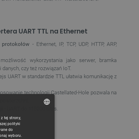
tera UART TTL na Ethernet
h protokołów
- Ethernet, IP, TCP, UDP, HTTP, ARP,
możliwość wykorzystania jako serwer, bramka
 danych, czy też rozwiązań IoT.
fejs UART w standardzie TTL ułatwia komunikację z
tosowanie technologii Castellated-Hole pozwala na
 powierzchni.
ji
- UART do 115200 bit/s.
 tej strony,
POLISH
ej polityki
CZECH
wane do
konaj wyboru.
ENGLISH