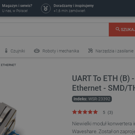
Magazyn i serwis?
Doradzamy i inspirujemy
U nas, w Polsce!
+1,6 mln zamówień
SZUKA
Czujniki
Roboty i mechanika
Narzędzia i zasilanie
E ETHERNET
UART To ETH (B) 
Ethernet - SMD/T
Indeks:
WSR-23392
5
(
3
)
Niewielki moduł konwertera i
Waveshare. Został on zaproje