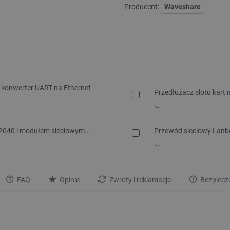
Producent:
Waveshare
 konwerter UART na Ethernet
Przedłużacz slotu kart
2040 i modułem sieciowym...
Przewód sieciowy Lanbe
FAQ
Opinie
Zwroty i reklamacje
Bezpiecz