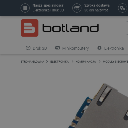
Nasza specjalność?
Szybka dostawa
Elektronika i druk 3D
30 dni na zwrot
Druk 3D
Minikomputery
Elektronika
Pozostałe
STRONA GŁÓWNA
ELEKTRONIKA
KOMUNIKACJA
MODUŁY SIECIOW