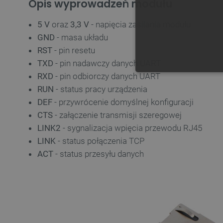
Opis wyprowadzeń modułu
5 V
oraz
3,3 V
- napięcia zasilania modułu
GND
- masa układu
RST
- pin resetu
TXD
- pin nadawczy danych UART
RXD
- pin odbiorczy danych UART
NIE
RUN
- status pracy urządzenia
DEF
- przywrócenie domyślnej konfiguracji
CTS
- załączenie transmisji szeregowej
LINK2
- sygnalizacja wpięcia przewodu RJ45
LINK
- status połączenia TCP
Niezbędne pliki cookie umożl
Bez niezbędnych plików cooki
ACT
- status przesyłu danych
Nazwa
PrestaShop-[abcdef0123456
_lb