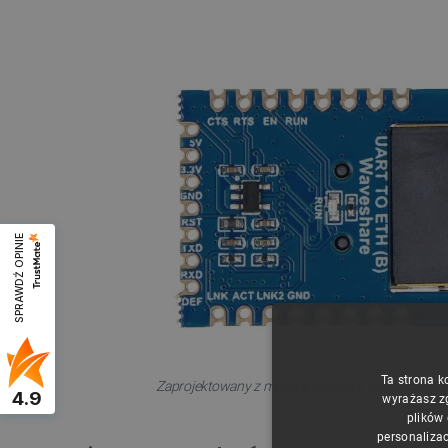
SPRAWDŹ OPINIE
Ta strona k
Zaprojektowany z myślą o integracji w urządzeni
4.9
wyrażasz z
plików
personalizac