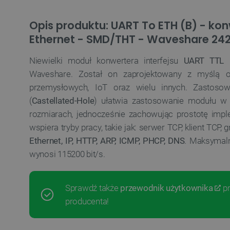
Opis produktu: UART To ETH (B) - ko
Ethernet - SMD/THT - Waveshare 24
Niewielki moduł konwertera interfejsu
UART TTL
Waveshare. Został on zaprojektowany z myślą o 
przemysłowych, IoT oraz wielu innych. Zastosow
(
Castellated-Hole
) ułatwia zastosowanie modułu w 
rozmiarach, jednocześnie zachowując prostotę imp
wspiera tryby pracy, takie jak: serwer TCP, klient TCP,
Ethernet, IP, HTTP, ARP, ICMP, PHCP, DNS
. Maksymaln
wynosi 115200 bit/s.
Sprawdź także
przewodnik użytkownika
pr
producenta!