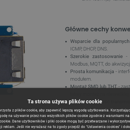
Główne cechy konwer
Wsparcie dla popularnyc
ICMP, DHCP, DNS.
Szerokie zastosowanie
- 
Modbus, MQTT, do akwizycji
Prosta komunikacja
- inter
modułem.
Montaż SMD lub THT
- zas
łatwy montaż na niewielkiej
Ta strona używa plików cookie
Wysoka prędkość transmis
orzysta z plików cookie, aby zapewnić lepszą wygodę użytkowania. Korzystając z
ach przemysłowych.
godę na używanie przez nas wszystkich plików cookie zgodnie z warunkami nasz
 cookie. Dane użytkowników i pliki cookie mogą być przetwarzane i wykorzysty
ji reklam. Jeśli nie wyrażasz na to zgody przejdź do "Ustawienia cookies" i do