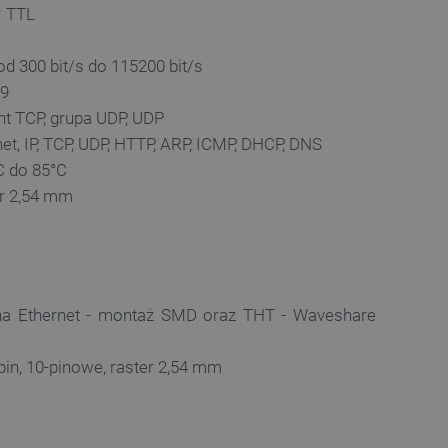
: TTL
a, zwiększając wydajność
ytkownika.
ny do przechowywania zgody
d 300 bit/s do 115200 bit/s
ności dla ich interakcji z
otyczące zgody
 9
ityki i ustawienia
e ich preferencje zostaną
ent TCP, grupa UDP, UDP
sesjach.
et, IP, TCP, UDP, HTTP, ARP, ICMP, DHCP, DNS
różniania ludzi i botów. Jest
C do 85°C
ernetowej, ponieważ
ch raportów na temat
er 2,54 mm
ternetowej.
różniania ludzi i botów. Jest
ernetowej, ponieważ
ch raportów na temat
ternetowej.
likacje oparte na języku
ogólnego przeznaczenia
a Ethernet - montaż SMD oraz THT - Waveshare
ch sesji użytkownika.
rowana losowo, sposób jej
 dla witryny, ale dobrym
pin, 10-pinowe, raster 2,54 mm
nie statusu zalogowanego
mi.
ny do zarządzania stanem
ania stron.