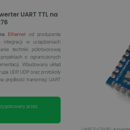
nwerter UART TTL na
276
 na
Ethernet
od producenta
integracji w urządzeniach
anie techniki półotworowej
projektach o ograniczonych
lementacji. Wbudowany układ
 grupa UDP, UDP oraz protokoły
a prędkość transmisji UART
zygotowany przez
UART To ETH (B) - konwerte