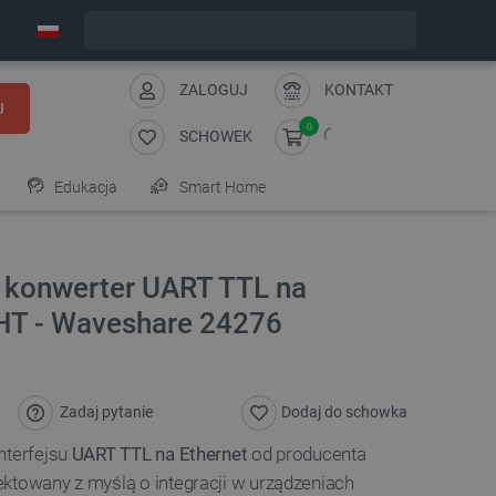
Wyślemy w poniedziałek
ZALOGUJ
KONTAKT
J
0
SCHOWEK
Edukacja
Smart Home
- konwerter UART TTL na
HT - Waveshare 24276
Zadaj pytanie
Dodaj do schowka
nterfejsu
UART TTL na Ethernet
od producenta
ktowany z myślą o integracji w urządzeniach