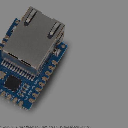
r UART TTL na Ethernet - SMD/THT - Waveshare 24276.