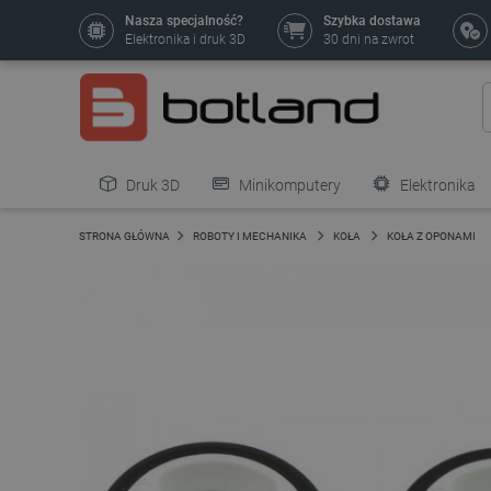
Nasza specjalność?
Szybka dostawa
Elektronika i druk 3D
30 dni na zwrot
Druk 3D
Minikomputery
Elektronika
Pozostałe
STRONA GŁÓWNA
ROBOTY I MECHANIKA
KOŁA
KOŁA Z OPONAMI