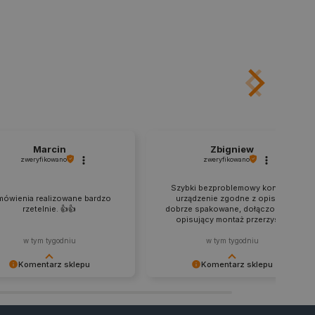
ny do przechowywania zgody
z plików cookie na stronie
 zgodność z wymogami
zgody na niektóre kategorie
ny do przechowywania
nika w celu zwiększenia
i strony internetowej,
sonalizowane doświadczenie
y przez usługę Cookie-
ia preferencji dotyczących
Marcin
Zbigniew
cookie. Jest to konieczne,
ript.com działał poprawnie.
zweryfikowano
zweryfikowano
ozpoznawania osoby
Szybki bezproblemowy kontakt,
mówienia realizowane bardzo
urządzenie zgodne z opisem,
rzetelnie. 👍️👍️
dobrze spakowane, dołączony film
pewnienia, aby zawartość
 gdy użytkownik porusza się
opisujący montaż przerzysty.
 lub gdy opuszcza sklep i
w tym tygodniu
w tym tygodniu
ny do przechowywania
Komentarz sklepu
Komentarz sklepu
nie zalogowanego na stronie
zową rolę w zapewnianiu
ujemy za pozostawienie
Dziękujemy za zaufanie i udaną
zanych z sesjami
em kontami.
j oceny. Życzymy udanego
transakcję. Do zobaczenia przy
tania ze sprzętu i zapraszamy
kolejnych zamówieniach.