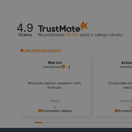
_lb_ccc
4.9
critData
Ocena
Na podstawie
115 531
opinii
z całego okresu
Jak zbieramy opinie?
CookieScriptConsent
Marcin
Arka
zweryfikowano
zweryfik
LaVisitorId_Ym90bGFuZC5
Wszystko bardzo sprawnie i miło.
Doskonała obs
Polecam.
reali
critCartData
dzisiaj
w tym t
critAccountId
Komentarz sklepu
Komenta
Dziękujemy za najwyższą ocenę.
Zadowolenie klient
Cieszymy się, że nasz sprzęt trafił w
najlepsza nagroda
dobre ręce. Polecamy się na
zapraszamy na kol