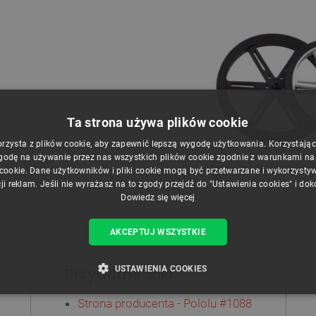
Ta strona używa plików cookie
orzysta z plików cookie, aby zapewnić lepszą wygodę użytkowania. Korzystając z
godę na używanie przez nas wszystkich plików cookie zgodnie z warunkami nasz
W ofercie sklepu równi
 cookie. Dane użytkowników i pliki cookie mogą być przetwarzane i wykorzysty
ji reklam. Jeśli nie wyrażasz na to zgody przejdź do "Ustawienia cookies" i do
Dowiedz się więcej
AKCEPTUJ WSZYSTKIE
USTAWIENIA COOKIES
Przydatne linki
ZBĘDNE
WYDAJNOŚĆ
TARGETOWANIE
FUNKCJ
Strona producenta - Pololu #1088