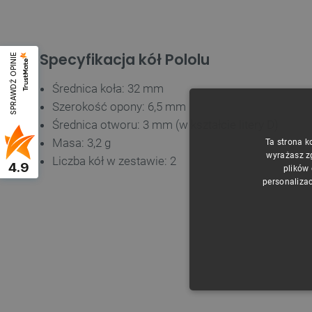
Specyfikacja kół Pololu
SPRAWDŹ OPINIE
Średnica koła: 32 mm
Szerokość opony: 6,5 mm
Średnica otworu: 3 mm (w kształcie litery D)
Masa: 3,2 g
Ta strona k
wyrażasz z
Liczba kół w zestawie: 2
4.9
plików
personalizac
NIE