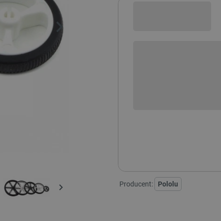
Sprawdź opcje płatności i finan
+
-
DODAJ
Koła 32x7 mm - kolor:
Producent:
Pololu