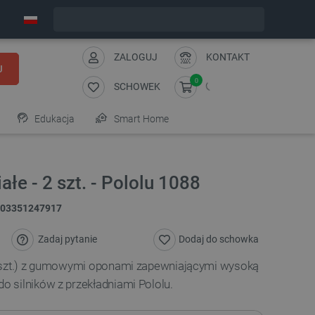
Wyślemy w piątek
ZALOGUJ
KONTAKT
J
0
SCHOWEK
Edukacja
Smart Home
łe - 2 szt. - Pololu 1088
03351247917
Zadaj pytanie
Dodaj do schowka
2 szt.) z gumowymi oponami zapewniającymi wysoką
 silników z przekładniami Pololu.