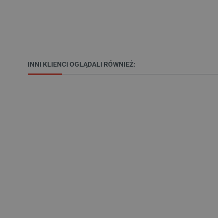
Niezbędne pliki cookie umożl
Bez niezbędnych plików cooki
INNI KLIENCI OGLĄDALI RÓWNIEŻ:
Nazwa
PrestaShop-[abcdef0123456
_lb
VISITOR_PRIVACY_METAD
Polityce prywa
__cf_bm