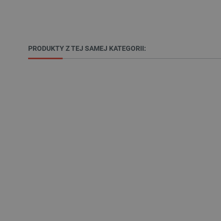
__cf_bm
PRODUKTY Z TEJ SAMEJ KATEGORII:
PHPSESSID
_smvs
LaSID
__cf_bm
isListDisplay