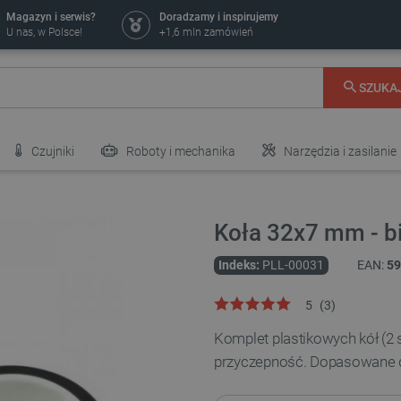
Magazyn i serwis?
Doradzamy i inspirujemy
U nas, w Polsce!
+1,6 mln zamówień
SZUKA
Czujniki
Roboty i mechanika
Narzędzia i zasilanie
Koła 32x7 mm - bia
Indeks:
PLL-00031
EAN:
59
5
(
3
)
Komplet plastikowych kół (
przyczepność. Dopasowane do