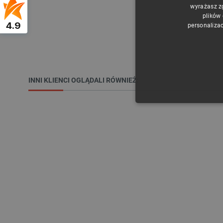
wyrażasz z
plików
4.9
personalizac
INNI KLIENCI OGLĄDALI RÓWNIEŻ:
NIE
Niezbędne pliki cookie umożl
Bez niezbędnych plików cooki
Nazwa
PrestaShop-[abcdef0123456