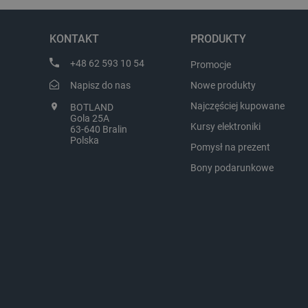
Cieszymy się, że nasz sprzęt trafił w
najlepsza nagroda
dobre ręce. Polecamy się na
zapraszamy na kol
przyszłość.
LaVisitorId_Ym90bGFuZC5
KONTAKT
PRODUKTY
critCartData
+48 62 593 10 54
Promocje
Napisz do nas
Nowe produkty
Najczęściej kupowane
BOTLAND
critAccountId
Gola 25A
Kursy elektroniki
63-640 Bralin
Polska
Pomysł na prezent
Bony podarunkowe
Storage declaration
Nazwa
_uetvid_exp
dlapi_ucp
_cltk
smforms
_smvc