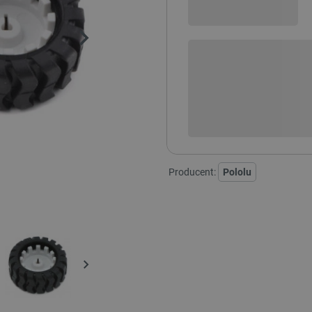
Sprawdź opcje płatności i finan
+
-
DODAJ
Producent:
Pololu