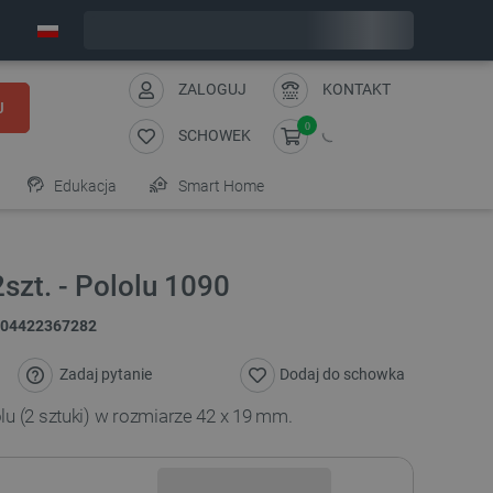
Wyślemy w poniedziałek
ZALOGUJ
KONTAKT
J
0
SCHOWEK
Edukacja
Smart Home
zt. - Pololu 1090
04422367282
Zadaj pytanie
Dodaj do schowka
lu (2 sztuki) w rozmiarze 42 x 19 mm.