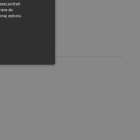
ej polityki
CZECH
wane do
konaj wyboru.
ENGLISH
GERMAN
ONALNOŚĆ
ownika i zarządzanie kontem.
any do działania sklepu