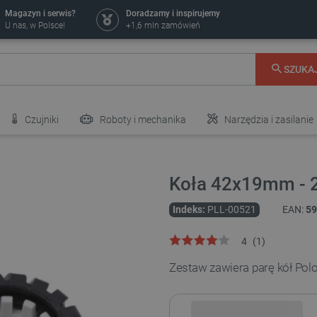
Magazyn i serwis?
Doradzamy i inspirujemy
U nas, w Polsce!
+1,6 mln zamówień
SZUKA
Czujniki
Roboty i mechanika
Narzędzia i zasilanie
Koła 42x19mm - 2s
Indeks:
PLL-00521
EAN:
59
4
(
1
)
Zestaw zawiera parę kół Polo