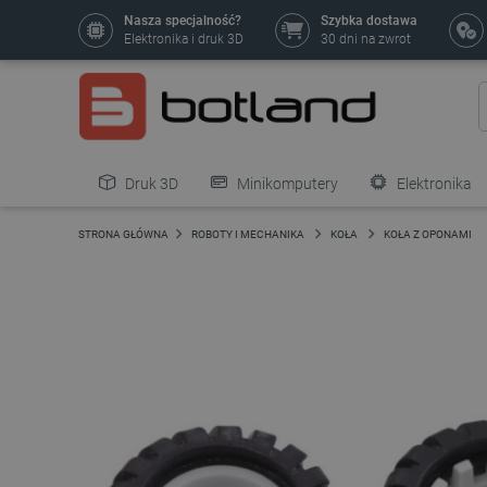
Nasza specjalność?
Szybka dostawa
Elektronika i druk 3D
30 dni na zwrot
Druk 3D
Minikomputery
Elektronika
Pozostałe
STRONA GŁÓWNA
ROBOTY I MECHANIKA
KOŁA
KOŁA Z OPONAMI