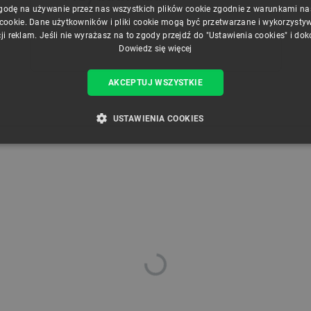
godę na używanie przez nas wszystkich plików cookie zgodnie z warunkami nasz
Strona producenta - Pololu #1090
 cookie. Dane użytkowników i pliki cookie mogą być przetwarzane i wykorzysty
ji reklam. Jeśli nie wyrażasz na to zgody przejdź do "Ustawienia cookies" i do
Dowiedz się więcej
AKCEPTUJ WSZYSTKIE
USTAWIENIA COOKIES
ZBĘDNE
WYDAJNOŚĆ
TARGETOWANIE
FUNKCJ
Niezbędne
Wydajność
Targetowanie
Funkcjonalność
iwiają korzystanie z podstawowych funkcji strony internetowej, takich jak logowanie użytk
e nie można prawidłowo korzystać ze strony internetowej.
Provider /
Okres
Opis
Domena
przechowywania
789]{32}
.botland.com.pl
Sesja
Ten plik cookie jest wymag