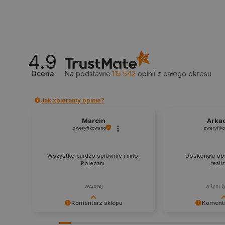
_smvs
LaSID
4.9
__cf_bm
Ocena
Na podstawie
115 542
opinii
z całego okresu
isListDisplay
Jak zbieramy opinie?
Marcin
Arka
_lb_ccc
zweryfikowano
zweryfik
Wszystko bardzo sprawnie i miło.
Doskonała obs
Polecam.
reali
critData
wczoraj
w tym t
Komentarz sklepu
Komenta
CookieScriptConsent
Dziękujemy za najwyższą ocenę.
Zadowolenie klient