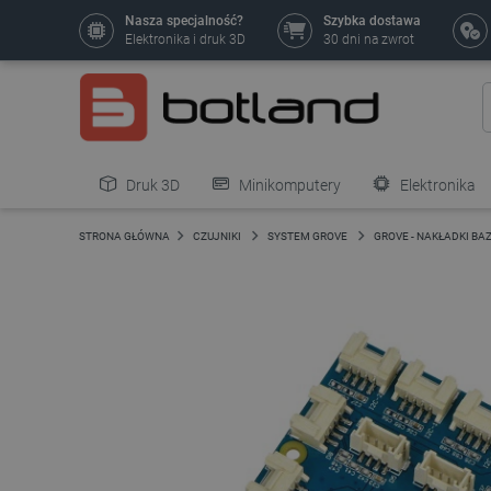
Nasza specjalność?
Szybka dostawa
Elektronika i druk 3D
30 dni na zwrot
Druk 3D
Minikomputery
Elektronika
Pozostałe
STRONA GŁÓWNA
CZUJNIKI
SYSTEM GROVE
GROVE - NAKŁADKI B