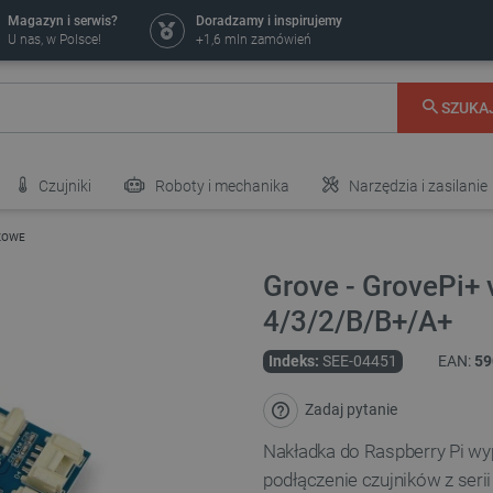
Magazyn i serwis?
Doradzamy i inspirujemy
U nas, w Polsce!
+1,6 mln zamówień
SZUKA
Czujniki
Roboty i mechanika
Narzędzia i zasilanie
AZOWE
Grove - GrovePi+ 
4/3/2/B/B+/A+
Indeks:
SEE-04451
EAN:
59
Zadaj pytanie
Nakładka do Raspberry Pi w
podłączenie czujników z ser