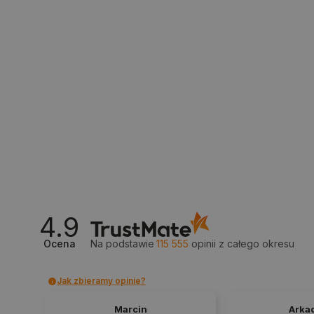
__cf_bm
isListDisplay
_lb_ccc
critData
CookieScriptConsent
4.9
Ocena
Na podstawie
115 555
opinii
z całego okresu
LaVisitorId_Ym90bGFuZC5
Jak zbieramy opinie?
critCartData
Marcin
Arka