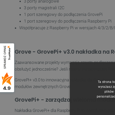
3 porty analogowe
3 porty magistrali I2C
1 port szeregowy do podłączenia GrovePi
1 port szeregowy do podłączenia Raspberry Pi
Współpracuje z Raspberry Pi w wersjach 4/3/2/B
SPRAWDŹ OPINIE
Grove - GrovePi+ v3.0 nakładka na 
Zaawansowane projekty wymagają często podłączenia wi
obsłużyć jednocześnie? Jeśli mamy minikomputer Raspbe
GrovePi+ v3.0 to innowacyjna nakładka dla Raspberry P
Ta strona k
modułów zewnętrznych Grove.
wyrażasz z
4.9
plików
personalizac
GrovePi+ - zarządzaj wieloma modu
Nakładka GrovePi+ dla Raspberry Pi to wielofunkcyj