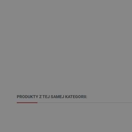
Polityce prywa
__cf_bm
__cf_bm
PHPSESSID
PRODUKTY Z TEJ SAMEJ KATEGORII:
_smvs
LaSID