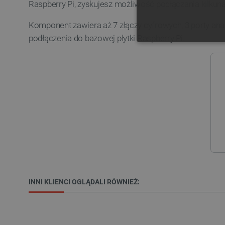
Raspberry Pi, zyskujesz możliwość podłączania kilku
Komponent zawiera aż 7 złączy cyfrowych, 3 porty ana
podłączenia do bazowej płytki Raspberry Pi.
NIE
Niezbędne pliki cookie umożl
Bez niezbędnych plików cooki
Nazwa
PrestaShop-[abcdef0123456
_lb
INNI KLIENCI OGLĄDALI RÓWNIEŻ:
VISITOR_PRIVACY_METAD