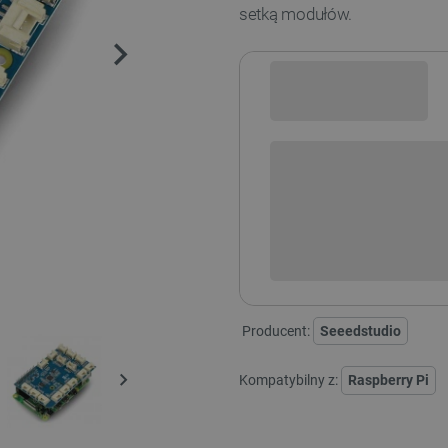
setką modułów.
Sprawdź opcje płatności i finan
+
-
DODAJ
Producent:
Seeedstudio
Kompatybilny z:
Raspberry Pi