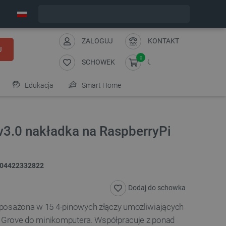
Wyślemy w poniedziałek
ZALOGUJ
KONTAKT
J
0
SCHOWEK
Edukacja
Smart Home
v3.0 nakładka na RaspberryPi
04422332822
Dodaj do schowka
yposażona w 15 4-pinowych złączy umożliwiających
ii Grove do minikomputera. Współpracuje z ponad