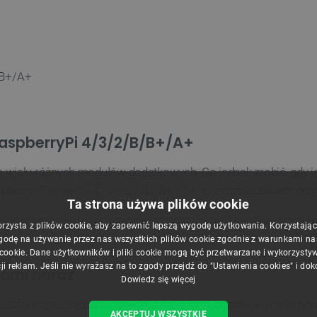
/B+/A+
RaspberryPi 4/3/2/B/B+/A+
elu różnych modułów dodatkowych. Co jednak zrobić, gdy jest
rry Pi w wersji 4 / 3 / 2 / B / B+ / A+, to z rozwiązaniem pr
Ta strona używa plików cookie
i, która ma bardzo praktyczne zastosowanie. Umożliwia ona po
orzysta z plików cookie, aby zapewnić lepszą wygodę użytkowania. Korzystając z
godę na używanie przez nas wszystkich plików cookie zgodnie z warunkami nasz
 cookie. Dane użytkowników i pliki cookie mogą być przetwarzane i wykorzysty
ji reklam. Jeśli nie wyrażasz na to zgody przejdź do "Ustawienia cookies" i do
łami naraz
Dowiedz się więcej
na platforma zarządzania wieloma modułami dodatkowymi w tym
AKCEPTUJ WSZYSTKIE