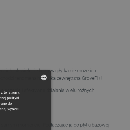
 ich tak wiele, że bazowa płytka nie może ich
zychodzi fenomenalna płytka zewnętrzna GrovePi+!
dłączenie i efektywne działanie wielu różnych
 tej strony,
POLISH
ej polityki
CZECH
wane do
konaj wyboru.
ENGLISH
GERMAN
 samym momencie. Podłączając ją do płytki bazowej