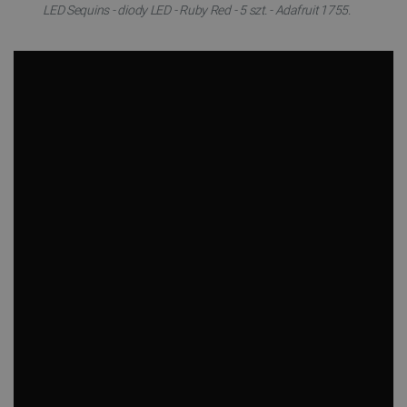
LED Sequins - diody LED - Ruby Red - 5 szt. - Adafruit 1755.