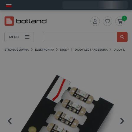
Zamów w ciągu:
2
:
56
:
36
, a wyślemy dziś!
0
MENU
STRONA GŁÓWNA
ELEKTRONIKA
DIODY
DIODY LED I AKCESORIA
DIODY LED