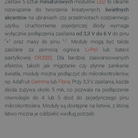
Zestaw 5 sztuk
miniaturowych
modułów
LED
to idealne
rozwiązanie do tworzenia kreatywnych,
świetlnych
akcentów
na ubraniach czy przedmiotach codziennego
użytku. Uruchomienie pojedynczej diody wymaga
wyłącznie podłączenia zasilania
od 3,3 V do 6 V
do pinu
"+" oraz masy do pinu "-". Moduły mogą być także
zasilane za pomocą ogniwa
Li-Pol
lub baterii
pastylkowej
CR2032
. Dla bardziej zaawansowanych
efektów, takich jak migotanie czy płynne zanikanie
światła, moduły można podłączyć do mikrokontrolerów,
np. Adafruit
Gemma
lub
Flora
. Przy 3,3 V zasilania, każda
dioda zużywa około 5 mA, co pozwala na podłączenie
równolegle do 4 lub 5 diod do pojedynczego pinu
mikrokontrolera. Moduły są dostępne na listwie, z której
łatwo można je oddzielić według potrzeb.