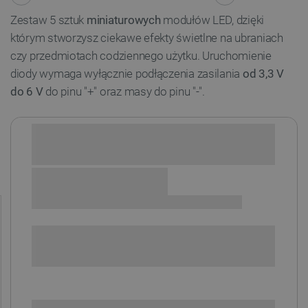
Zestaw 5 sztuk
miniaturowych
modułów LED, dzięki
którym stworzysz ciekawe efekty świetlne na ubraniach
czy przedmiotach codziennego użytku. Uruchomienie
diody wymaga wyłącznie podłączenia zasilania
od 3,3 V
do 6 V
do pinu "+" oraz masy do pinu "-".
Sprawdź opcje płatności i finansowania:
+
-
DODAJ DO KOSZYKA
SPRAWDŹ ILOŚĆ