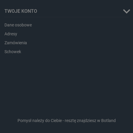
TWOJE KONTO
Dane osobowe
Adresy
Zamówienia
Schowek
LaVisitorId_Ym90bGFuZC5sYWRlc2suY29tLw
.botland.com.pl
critCartData
botland.com.pl
Pomysł należy do Ciebie - resztę znajdziesz w Botland