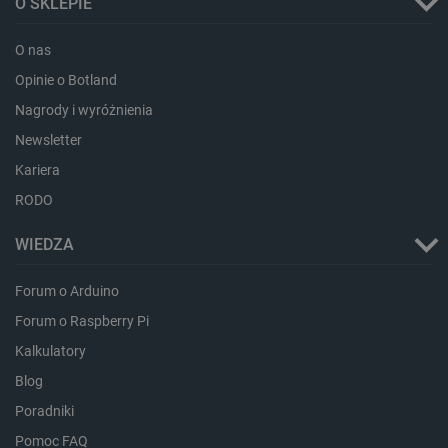
O SKLEPIE
O nas
Opinie o Botland
Nagrody i wyróżnienia
Newsletter
critData
botland.com.pl
Kariera
RODO
WIEDZA
Forum o Arduino
Forum o Raspberry Pi
Kalkulatory
Blog
CookieScriptConsent
CookieScript
botland.com.pl
Poradniki
Pomoc FAQ