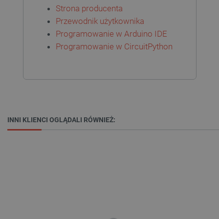
Strona producenta
Provider /
Nazwa
Domena
Przewodnik użytkownika
PrestaShop-[abcdef0123456789]{32}
.botland.com.pl
Programowanie w Arduino IDE
Programowanie w CircuitPython
_lb
.botland.com.pl
INNI KLIENCI OGLĄDALI RÓWNIEŻ:
Polityce prywatności Google
VISITOR_PRIVACY_METADATA
YouTube
.youtube.com