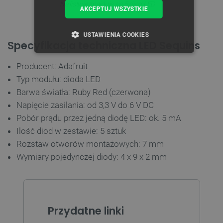
Na listwie znajduje się 5 diod LED.
AKCEPTUJ WSZYSTKIE
USTAWIENIA COOKIES
Specyfikacja techniczna LED Sequins
NIEZBĘDNE
WYDAJNOŚĆ
Producent: Adafruit
Typ modułu: dioda LED
TARGETOWANIE
Barwa światła: Ruby Red (czerwona)
Napięcie zasilania: od 3,3 V do 6 V DC
FUNKCJONALNOŚĆ
Pobór prądu przez jedną diodę LED: ok. 5 mA
Ilość diod w zestawie: 5 sztuk
Rozstaw otworów montażowych: 7 mm
Niezbędne
Wydajność
Targetowanie
Wymiary pojedynczej diody: 4 x 9 x 2 mm
Funkcjonalność
Niezbędne pliki cookie umożliwiają korzystanie z
podstawowych funkcji strony internetowej, takich
jak logowanie użytkownika i zarządzanie kontem.
Przydatne linki
Bez niezbędnych plików cookie nie można
prawidłowo korzystać ze strony internetowej.