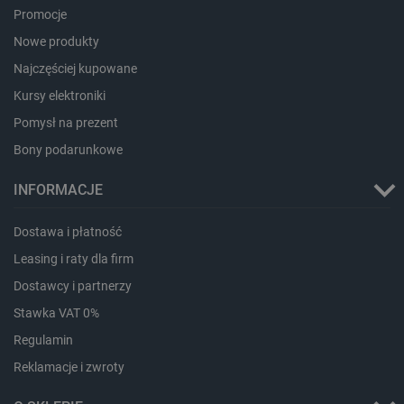
.bambulab.com
Promocje
Nowe produkty
Najczęściej kupowane
Kursy elektroniki
Pomysł na prezent
Bony podarunkowe
INFORMACJE
isListDisplay
botland.com.pl
Dostawa i płatność
Leasing i raty dla firm
Dostawcy i partnerzy
Stawka VAT 0%
_lb_ccc
.botland.com.pl
Regulamin
Reklamacje i zwroty