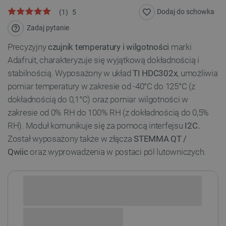
Dodaj do schowka
(
1
)
5
Zadaj pytanie
Precyzyjny
czujnik temperatury i wilgotności
marki
Adafruit, charakteryzuje się wyjątkową dokładnością i
stabilnością. Wyposażony w układ
TI HDC302x
, umożliwia
pomiar temperatury w zakresie od -40°C do 125°C (z
dokładnością do 0,1°C) oraz pomiar wilgotności w
zakresie od 0% RH do 100% RH (z dokładnością do 0,5%
RH). Moduł komunikuje się za pomocą interfejsu
I2C.
Został wyposażony także w złącza
STEMMA QT /
Qwiic
oraz wyprowadzenia w postaci pól lutowniczych.
Sprawdź opcje płatności i finansowania: