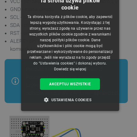
Ta strona używa plików
VCC - pin zasilania w zakresie od 1,62 V do 5,5 V
cookie
GND - masa układu
POLISH
SCL - pin logiczny, linia zegara interfejsu I2C
Ta strona korzysta z plików cookie, aby zapewnić
CZECH
lepszą wygodę użytkowania. Korzystając z tej
SDA - pin logiczny, linia danych interfejsu I2C
strony, wyrażasz zgodę na używanie przez nas
ENGLISH
RST - pin RESET
wszystkich plików cookie zgodnie z warunkami
naszej polityki plików cookie. Dane
ALERT - pin wyboru adresu interfejsu
GERMAN
użytkowników i pliki cookie mogą być
komunikacyjnego I2C
przetwarzane i wykorzystywane do personalizacji
reklam. Jeśli nie wyrażasz na to zgody przejdź
do "Ustawienia cookies" i dokonaj wyboru.
Produkt kompatybilny z
Arduino
Dowiedz się więcej
Producent przygotował przewodnik
AKCEPTUJ WSZYSTKIE
użytkownika zawierający schematy
połączenia czujnika z Arduino -
sprawdź
.
USTAWIENIA COOKIES
NIEZBĘDNE
WYDAJNOŚĆ
TARGETOWANIE