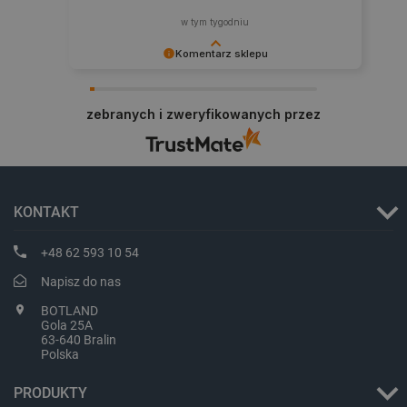
w tym tygodniu
Komentarz sklepu
Dziękujemy za najwyższą ocenę. Cieszymy się,
że nasz sprzęt trafił w dobre ręce. Polecamy się
zebranych i zweryfikowanych przez
na przyszłość.
CookieScriptConsent
CookieScript
botland.com.pl
KONTAKT
+48 62 593 10 54
Napisz do nas
BOTLAND
Gola 25A
63-640 Bralin
Polska
PRODUKTY
LaVisitorId_Ym90bGFuZC5sYWRlc2suY29tLw
.botland.com.pl