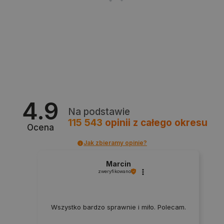
isListDisplay
botland.com.pl
_lb_ccc
.botland.com.pl
4.9
Na podstawie
115 543
opinii
z całego okresu
Ocena
Jak zbieramy opinie?
Marcin
zweryfikowano
critData
botland.com.pl
Wszystko bardzo sprawnie i miło. Polecam.