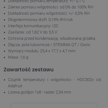
Dokładność pomiaru temperatury: +/- 0,1°C
Zakres pomiaru wilgotności: od 0% do 100% RH
Dokładność pomiaru wilgotności: +/- 0,5% RH
Długoterminowy dryft: 0,19% RH/rok
__cf_bm
Cloudflare Inc.
.inpost.pl
Interfejs komunikacyjny: I2C
Zasilanie: od 1,62 V do 5,5 V
Ochrona przed kondensacją: wbudowana grzałka
Złącza: pola lutownicze / STEMMA QT / Qwiic
Wymiary modułu: 25,4 x 17,7 x 4,7 mm
Masa: 1,6 g
Zawartość zestawu
__cf_bm
Cloudflare Inc.
.webshopapp.com
Czujnik temperatury i wilgotności - HDC302x od
Adafruit
Listwa goldpin 1x8 - raster 2,54 mm