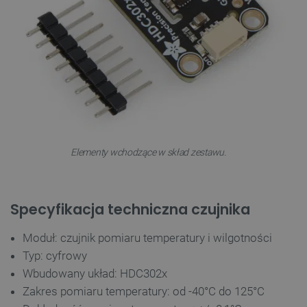
Polityce prywatności Google
VISITOR_PRIVACY_METADATA
YouTube
Elementy wchodzące w skład zestawu.
.youtube.com
Specyfikacja techniczna czujnika
Moduł: czujnik pomiaru temperatury i wilgotności
Typ: cyfrowy
Wbudowany układ: HDC302x
Zakres pomiaru temperatury: od -40°C do 125°C