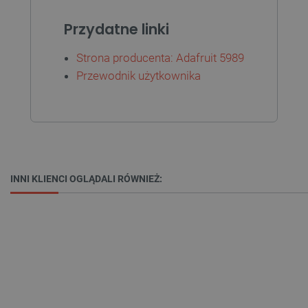
Przydatne linki
Strona producenta: Adafruit 5989
PHPSESSID
PHP.net
botland.com.pl
Przewodnik użytkownika
INNI KLIENCI OGLĄDALI RÓWNIEŻ: