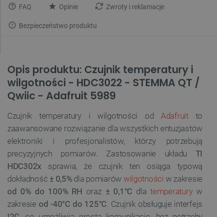
FAQ
Opinie
Zwroty i reklamacje
Bezpieczeństwo produktu
Opis produktu: Czujnik temperatury i
wilgotności - HDC3022 - STEMMA QT /
Qwiic - Adafruit 5989
Czujnik temperatury i wilgotności od
Adafruit
to
zaawansowane rozwiązanie dla wszystkich entuzjastów
elektroniki i profesjonalistów, którzy potrzebują
precyzyjnych pomiarów. Zastosowanie układu
TI
HDC302x
sprawia, że czujnik ten osiąga typową
dokładność
± 0,5%
dla pomiarów
wilgotności
w zakresie
od 0% do 100% RH
oraz
± 0,1°C
dla
temperatury
w
zakresie
od -40°C do 125°C
. Czujnik obsługuje interfejs
I2C
, co umożliwia prostą komunikację, bez potrzeby