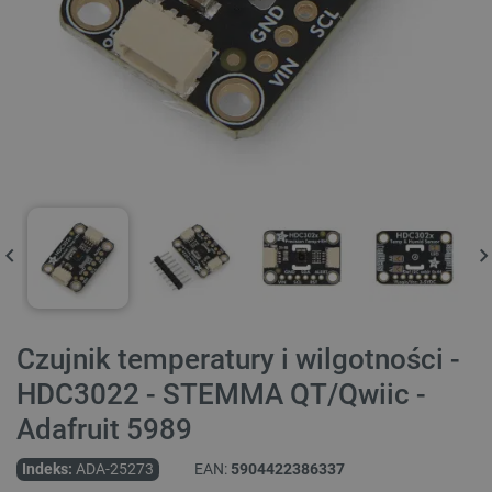
Czujnik temperatury i wilgotności -
HDC3022 - STEMMA QT/Qwiic -
Adafruit 5989
Indeks:
ADA-25273
EAN:
5904422386337