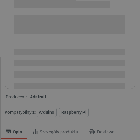
POWIADOM O DOSTĘPNOŚCI
SPRAWDŹ ILOŚĆ
Brak
i
zaplanowanej
Chwilowo niedostępny
dostawy
Dostawa
od 8,99 PLN
30 dni
na zwrot
Producent:
Adafruit
Kompatybilny z:
Arduino
Raspberry Pi
Opis
Szczegóły produktu
Dostawa