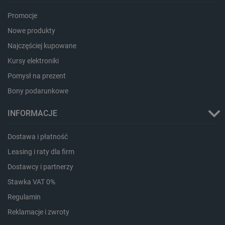
Promocje
Nowe produkty
critCartData
botland.com.pl
Najczęściej kupowane
Kursy elektroniki
Pomysł na prezent
Bony podarunkowe
INFORMACJE
critAccountId
botland.com.pl
Dostawa i płatność
Leasing i raty dla firm
Dostawcy i partnerzy
Stawka VAT 0%
Regulamin
Reklamacje i zwroty