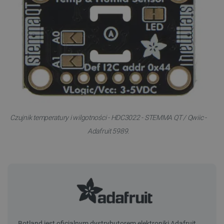
Czujnik temperatury i wilgotności - HDC3022 - STEMMA QT / Qwiic -
Adafruit 5989.