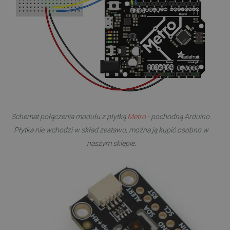
FUNKCJONALNOŚĆ
Niezbędne
Wydajność
Targetowanie
Funkcjonalność
Niezbędne pliki cookie umożliwiają korzystanie z
podstawowych funkcji strony internetowej, takich
jak logowanie użytkownika i zarządzanie kontem.
Bez niezbędnych plików cookie nie można
Schemat połączenia modułu z płytką
Metro
- pochodną Arduino.
prawidłowo korzystać ze strony internetowej.
Płytka nie wchodzi w skład zestawu, można ją kupić osobno w
Provider /
naszym sklepie.
Nazwa
Domena
PrestaShop-[abcdef0123456789]{32}
.botland.com.pl
_lb
.botland.com.pl