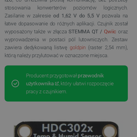
stosowania konwerterów poziomów logicznych.
Zasilanie w zakresie
od 1,62 V do 5,5 V
pozwala na
łatwe dopasowanie do różnych aplikacji. Czujnik został
wyposażony także w złącza
STEMMA QT /
Qwiic
oraz
wyprowadzenia w postaci pól lutowniczych. Zestaw
zawiera dedykowaną listwę
goldpin
(raster 2,54 mm),
którą należy przylutować w oznaczone miejsca.
Producent przygotował
przewodnik
użytkownika
, który ułatwi rozpoczęcie
pracy z czujnikiem.