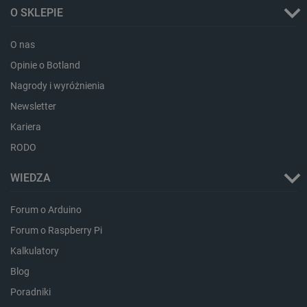
O SKLEPIE
O nas
Storage declaration
Opinie o Botland
Storage
Nagrody i wyróżnienia
Nazwa
Opis
type
Newsletter
_uetvid_exp
Pamięć
lokalna
Kariera
dlapi_ucp
Pamięć
RODO
lokalna
_cltk
Pamięć
WIEDZA
sesji
smforms
Pamięć
Forum o Arduino
lokalna
Forum o Raspberry Pi
_smvc
Pamięć
lokalna
Kalkulatory
lbx_ac_easystorage
Pamięć
sesji
Blog
dlapi_consent
Pamięć
Poradniki
lokalna