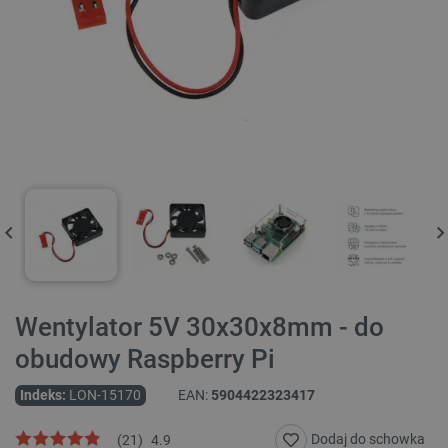
Wentylator 5V 30x30x8mm - do
obudowy Raspberry Pi
Indeks:
LON-15170
EAN:
5904422323417
Dodaj do schowka
(
21
)
4.9