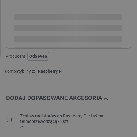
SPRAWDŹ ILOŚĆ
Dostępny
Wysyłka
24h
Dostawa
od 8,99 PLN
30 dni
na zwrot
Producent:
OdSeven
Kompatybilny z:
Raspberry Pi
DODAJ DOPASOWANE AKCESORIA
Zestaw radiatorów do Raspberry Pi z taśma
termoprzewodzącą - 3szt.