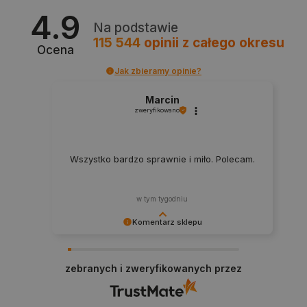
4.9
Na podstawie
115 544
opinii
z całego okresu
Ocena
Jak zbieramy opinie?
Marcin
zweryfikowano
PHPSESSID
PHP.net
botland.com.pl
Wszystko bardzo sprawnie i miło. Polecam.
w tym tygodniu
Komentarz sklepu
Dziękujemy za najwyższą ocenę. Cieszymy się,
że nasz sprzęt trafił w dobre ręce. Polecamy się
zebranych i zweryfikowanych przez
na przyszłość.