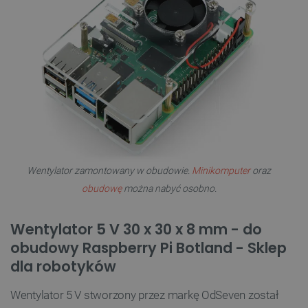
Wentylator zamontowany w obudowie.
Minikomputer
oraz
obudowę
można nabyć osobno.
Wentylator 5 V 30 x 30 x 8 mm - do
obudowy Raspberry Pi Botland - Sklep
dla robotyków
Wentylator 5 V stworzony przez markę OdSeven został