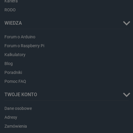
Kariera
RODO
critData
botland.com.pl
WIEDZA
Forum o Arduino
Forum o Raspberry Pi
Kalkulatory
Blog
Poradniki
Pomoc FAQ
CookieScriptConsent
CookieScript
TWOJE KONTO
botland.com.pl
Dane osobowe
Adresy
Zamówienia