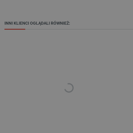
_lb
.botland.com.pl
INNI KLIENCI OGLĄDALI RÓWNIEŻ:
Polityce prywatności Google
VISITOR_PRIVACY_METADATA
YouTube
.youtube.com