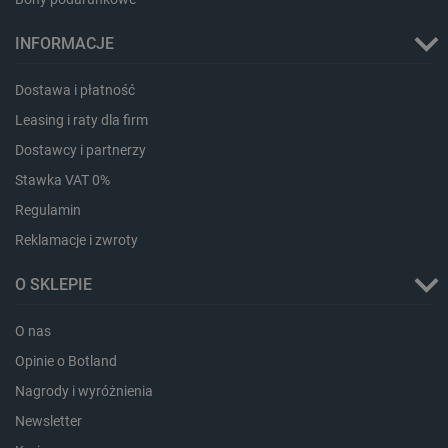
INFORMACJE
Dostawa i płatność
Leasing i raty dla firm
isListDisplay
botland.com.pl
Dostawcy i partnerzy
Stawka VAT 0%
Regulamin
Reklamacje i zwroty
_lb_ccc
.botland.com.pl
O SKLEPIE
O nas
Opinie o Botland
Nagrody i wyróżnienia
Newsletter