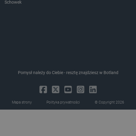
Schowek
LaVisitorId_Ym90bGFuZC5sYWRlc2suY29tLw
.botland.com.pl
critCartData
botland.com.pl
Pomysł należy do Ciebie - resztę znajdziesz w Botland
Mapa strony
Polityka prywatności
© Copyright 2026
critAccountId
botland.com.pl