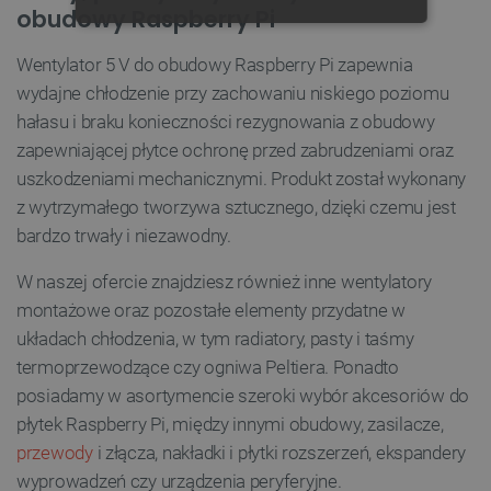
obudowy Raspberry Pi
NIEZBĘDNE
WYDAJNOŚĆ
Wentylator 5 V do obudowy Raspberry Pi zapewnia
TARGETOWANIE
wydajne chłodzenie przy zachowaniu niskiego poziomu
hałasu i braku konieczności rezygnowania z obudowy
FUNKCJONALNOŚĆ
zapewniającej płytce ochronę przed zabrudzeniami oraz
uszkodzeniami mechanicznymi. Produkt został wykonany
z wytrzymałego tworzywa sztucznego, dzięki czemu jest
bardzo trwały i niezawodny.
Niezbędne
Wydajność
Targetowanie
Funkcjonalność
W naszej ofercie znajdziesz również inne wentylatory
montażowe oraz pozostałe elementy przydatne w
Niezbędne pliki cookie umożliwiają korzystanie z
podstawowych funkcji strony internetowej, takich
układach chłodzenia, w tym radiatory, pasty i taśmy
jak logowanie użytkownika i zarządzanie kontem.
Bez niezbędnych plików cookie nie można
termoprzewodzące czy ogniwa Peltiera. Ponadto
prawidłowo korzystać ze strony internetowej.
posiadamy w asortymencie szeroki wybór akcesoriów do
Provider /
płytek Raspberry Pi, między innymi obudowy, zasilacze,
Nazwa
Domena
przewody
i złącza, nakładki i płytki rozszerzeń, ekspandery
PrestaShop-[abcdef0123456789]{32}
.botland.com.pl
wyprowadzeń czy urządzenia peryferyjne.