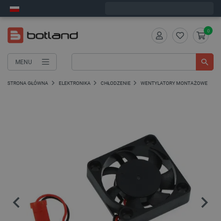
Wyślemy w poniedziałek
0
MENU
STRONA GŁÓWNA
ELEKTRONIKA
CHŁODZENIE
WENTYLATORY MONTAŻOWE