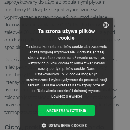
zaprojektowany do użycia z popularnymi płytkami
Raspberry Pi. Urządzenie jest wyposażone w
wyprowadzenie przewodowe 2-pin umożliwiające
doprowadzenie zasilania z GPIO. Produkt ma wymiary
Ta strona używa plików
zaledwie 30 x 30 x 8 mm, dzięki czemu mieści się pod
cookie
obudową płytki (cyrkulacja powietrza jest możliwa przez
POLISH
specjalny otwór).
Ta strona korzysta z plików cookie, aby zapewnić
CZECH
lepszą wygodę użytkowania. Korzystając z tej
strony, wyrażasz zgodę na używanie przez nas
Dzięki zastosowaniu dodatkowego chłodzenia możesz
ENGLISH
wszystkich plików cookie zgodnie z warunkami
mieć pewność, że procesor oraz inne podzespoły
naszej polityki plików cookie. Dane
GERMAN
Raspberry Pi nie będą przegrzewać się podczas
użytkowników i pliki cookie mogą być
przetwarzane i wykorzystywane do personalizacji
intensywnej pracy, a całe urządzenie nie ulegnie
reklam. Jeśli nie wyrażasz na to zgody przejdź
uszkodzeniu. Dla zapewnienia optymalnych rezultatów
do "Ustawienia cookies" i dokonaj wyboru.
Dowiedz się więcej
zalecane jest zastosowanie odpowiednich radiatorów
przymocowanych z pomocą specjalnej pasty lub taśmy
AKCEPTUJ WSZYSTKIE
termoprzewodzącej.
Cichy, praktyczny wentylator do
USTAWIENIA COOKIES