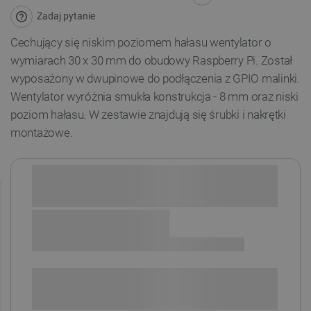
Zadaj pytanie
Cechujący się niskim poziomem hałasu wentylator o
wymiarach 30 x 30 mm do obudowy Raspberry Pi. Został
wyposażony w dwupinowe do podłączenia z GPIO malinki.
Wentylator wyróżnia smukła konstrukcja - 8 mm oraz niski
poziom hałasu. W zestawie znajdują się śrubki i nakrętki
montażowe.
Sprawdź opcje płatności i finansowania:
+
-
DODAJ DO KOSZYKA