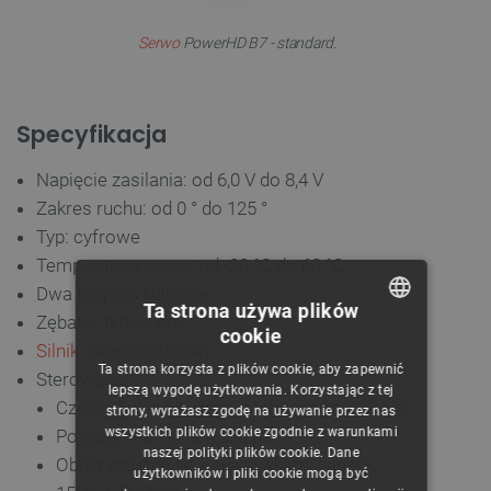
Serwo
PowerHD B7 - standard.
Specyfikacja
Napięcie zasilania: od 6,0 V do 8,4 V
Zakres ruchu: od 0 ° do 125 °
Typ: cyfrowe
Temperatura pracy: od -20 °C do 60 °C
Dwa łożyska kulkowe
Ta strona używa plików
Zębatki: tytan i stal
cookie
POLISH
Silnik
: bezszczotkowy
Ta strona korzysta z plików cookie, aby zapewnić
Sterowanie:
CZECH
lepszą wygodę użytkowania. Korzystając z tej
Częstotliwość sygnału sterującego: 333 Hz
strony, wyrażasz zgodę na używanie przez nas
ENGLISH
wszystkich plików cookie zgodnie z warunkami
Pozycja neutralna: 1500 µs
naszej polityki plików cookie. Dane
GERMAN
Obrót zgodnie ze wskazówkami zegara:
użytkowników i pliki cookie mogą być