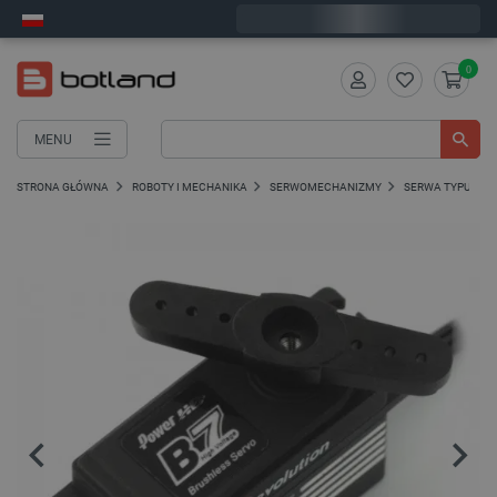
Wyślemy w poniedziałek
0
MENU
STRONA GŁÓWNA
ROBOTY I MECHANIKA
SERWOMECHANIZMY
SERWA TYPU ST