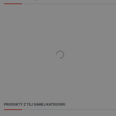
Niezbędne pliki cookie umożliwiają korzystanie z
podstawowych funkcji strony internetowej, takich
jak logowanie użytkownika i zarządzanie kontem.
Bez niezbędnych plików cookie nie można
prawidłowo korzystać ze strony internetowej.
Provider /
Nazwa
Domena
PrestaShop-[abcdef0123456789]{32}
.botland.com.pl
_lb
.botland.com.pl
PRODUKTY Z TEJ SAMEJ KATEGORII: