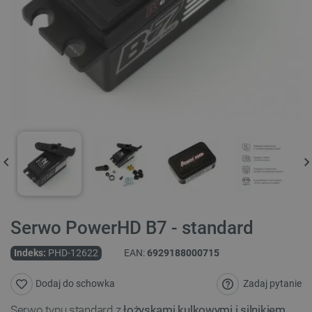
Serwo PowerHD B7 - standard
Indeks:
PHD-12622
EAN:
6929188000715
Zadaj pytanie
Dodaj do schowka
Serwo typu standard z
łożyskami kulkowymi i silnikiem