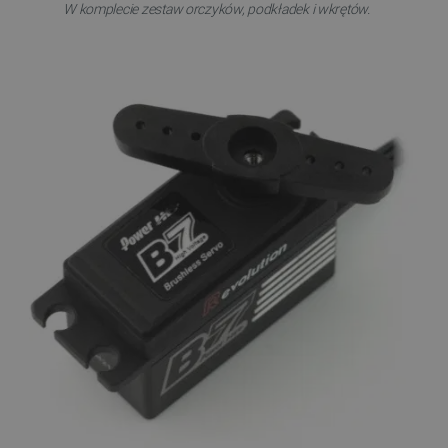
W komplecie zestaw orczyków, podkładek i wkrętów.