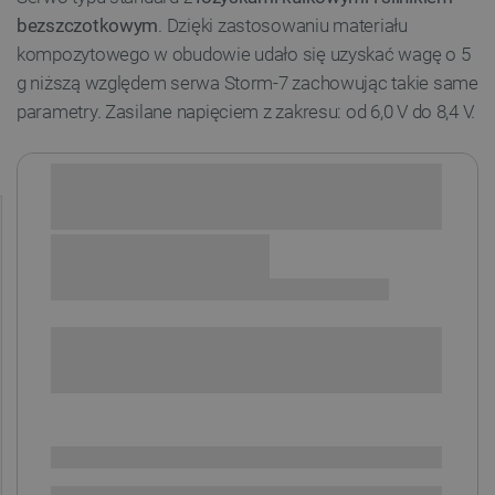
bezszczotkowym
. Dzięki zastosowaniu materiału
kompozytowego w obudowie udało się uzyskać wagę o 5
g niższą względem serwa Storm-7 zachowując takie same
parametry. Zasilane napięciem z zakresu: od 6,0 V do 8,4 V.
Sprawdź opcje płatności i finansowania:
+
-
DODAJ DO KOSZYKA
SPRAWDŹ ILOŚĆ
Dostępny
Wysyłka
24h