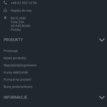
+48 62 593 10 54
Napisz do nas
BOTLAND
Gola 25A
63-640 Bralin
Polska
PRODUKTY
Promocje
Nowe produkty
Najczęściej kupowane
_smvs
.botland.com.pl
Kursy elektroniki
Pomysł na prezent
Bony podarunkowe
INFORMACJE
LaSID
Quality Unit LLC
botland.com.pl