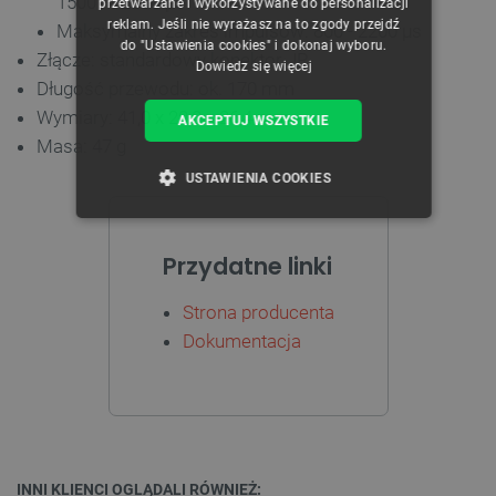
1500 -> 2000 µs
przetwarzane i wykorzystywane do personalizacji
reklam. Jeśli nie wyrażasz na to zgody przejdź
Maksymalny zakres impulsów: 800 - 2200 µs
do "Ustawienia cookies" i dokonaj wyboru.
Złącze: standardowy konektor JR
Dowiedz się więcej
Długość przewodu: ok. 170 mm
Wymiary: 41,0 x 20,0 x 26,4 mm
AKCEPTUJ WSZYSTKIE
Masa: 47 g
USTAWIENIA COOKIES
NIEZBĘDNE
WYDAJNOŚĆ
Przydatne linki
TARGETOWANIE
Strona producenta
FUNKCJONALNOŚĆ
Dokumentacja
Niezbędne
Wydajność
Targetowanie
Funkcjonalność
INNI KLIENCI OGLĄDALI RÓWNIEŻ: