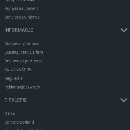
Pomysł na prezent
Bony podarunkowe
INFORMACJE
Dostawa i płatność
LaVisitorId_Ym90bGFuZC5sYWRlc2suY29tLw
.botland.com.pl
Leasing i raty dla firm
Dostawcy i partnerzy
critCartData
botland.com.pl
Stawka VAT 0%
Regulamin
Reklamacje i zwroty
O SKLEPIE
O nas
critAccountId
botland.com.pl
Opinie o Botland