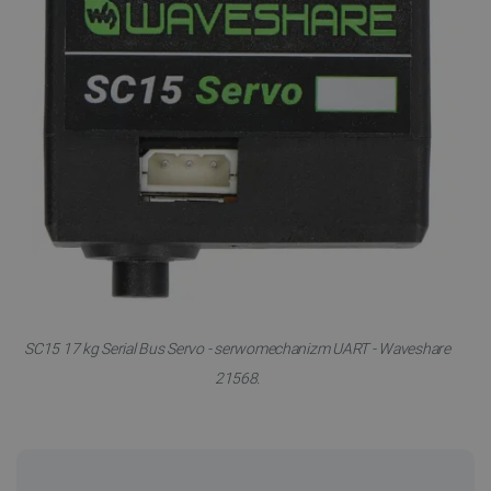
SC15 17 kg Serial Bus Servo - serwomechanizm UART - Waveshare
21568.