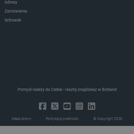
smforms
Pamięć
Adresy
lokalna
Zamówienia
_smvc
Pamięć
lokalna
Schowek
lbx_ac_easystorage
Pamięć
sesji
dlapi_consent
Pamięć
lokalna
_uetvid
Pamięć
lokalna
_smsps
Pamięć
lokalna
lastExternalReferrer
Pamięć
lokalna
Pomysł należy do Ciebie - resztę znajdziesz w Botland
ea_lu_ts
Pamięć
lokalna
ea_gu_ts
Pamięć
lokalna
_gcl_ls
Pamięć
Mapa strony
Polityka prywatności
© Copyright 2026
lokalna
_smps
Pamięć
lokalna