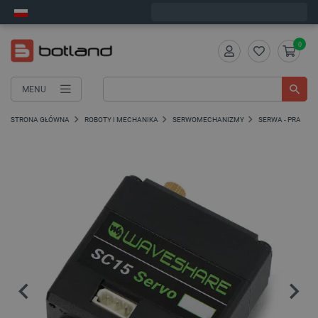
Wyślemy w poniedziałek
0
MENU
STRONA GŁÓWNA
ROBOTY I MECHANIKA
SERWOMECHANIZMY
SERWA - PRACA C