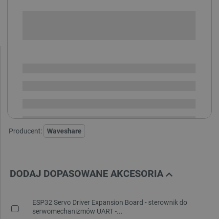
+
-
DODAJ DO KOSZYKA
SPRAWDŹ ILOŚĆ
Dostępny
Wysyłka
24h
Dostawa
od 8,99 PLN
30 dni
na zwrot
Producent:
Waveshare
DODAJ DOPASOWANE AKCESORIA
ESP32 Servo Driver Expansion Board - sterownik do
serwomechanizmów UART -...