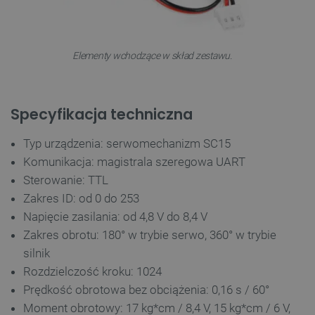
PrestaShop-[abcdef0123456789]{32}
.botland.com.pl
Elementy wchodzące w skład zestawu.
_lb
.botland.com.pl
Specyfikacja techniczna
Typ urządzenia: serwomechanizm SC15
Komunikacja: magistrala szeregowa UART
Sterowanie: TTL
Zakres ID: od 0 do 253
Napięcie zasilania: od 4,8 V do 8,4 V
Polityce prywatności Google
Zakres obrotu: 180° w trybie serwo, 360° w trybie
silnik
VISITOR_PRIVACY_METADATA
YouTube
Rozdzielczość kroku: 1024
.youtube.com
Prędkość obrotowa bez obciążenia: 0,16 s / 60°
Moment obrotowy: 17 kg*cm / 8,4 V, 15 kg*cm / 6 V,