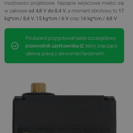
możliwości projektowe. Napięcie wejściowe mieści się
w zakresie
od 4,8 V do 8,4 V
, a moment obrotowy to
17
kg*cm / 8,4 V
,
15 kg*cm / 6 V
oraz
14 kg*cm / 4,8
V
.
Producent przygotował także szczegółowy
przewodnik użytkownika
, który znacząco
ułatwia pracę z serwomechanizmem.