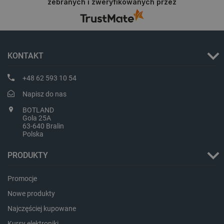
zebranych i zweryfikowanych przez
KONTAKT
critData
botland.com.pl
+48 62 593 10 54
Napisz do nas
BOTLAND
Gola 25A
63-640 Bralin
Polska
PRODUKTY
Promocje
CookieScriptConsent
CookieScript
botland.com.pl
Nowe produkty
Najczęściej kupowane
Kursy elektroniki