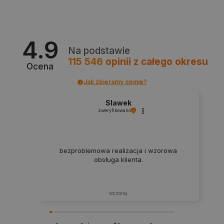
4.9
Na podstawie
115 546
opinii
z całego okresu
Ocena
Jak zbieramy opinie?
isListDisplay
botland.com.pl
Slawek
zweryfikowano
bezproblemowa realizacja i wzorowa
_lb_ccc
.botland.com.pl
obsługa klienta.
wczoraj