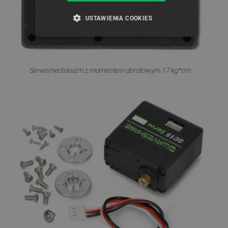
USTAWIENIA COOKIES
NIEZBĘDNE
WYDAJNOŚĆ
TARGETOWANIE
Serwomechanizm z momentem obrotowym 17 kg*cm.
FUNKCJONALNOŚĆ
Niezbędne
Wydajność
Targetowanie
Funkcjonalność
Niezbędne pliki cookie umożliwiają korzystanie z
podstawowych funkcji strony internetowej, takich
jak logowanie użytkownika i zarządzanie kontem.
Bez niezbędnych plików cookie nie można
prawidłowo korzystać ze strony internetowej.
Provider /
Nazwa
Domena