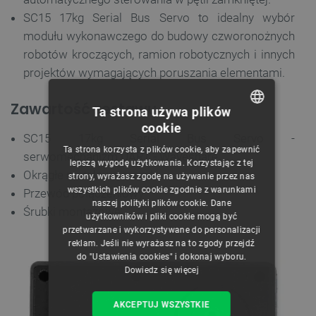
SC15 17kg Serial Bus Servo to idealny wybór
modułu wykonawczego do budowy czworonożnych
robotów kroczących, ramion robotycznych i innych
projektów wymagających poruszania elementami.
Zawartość zestawu
Ta strona używa plików
cookie
POLISH
SC15 17kg Serial Bus Servo -
Ta strona korzysta z plików cookie, aby zapewnić
serwomechanizm UART - Waveshare
CZECH
lepszą wygodę użytkowania. Korzystając z tej
Okrągłe metalowe orczyki
strony, wyrażasz zgodę na używanie przez nas
ENGLISH
wszystkich plików cookie zgodnie z warunkami
Przewód połączeniowy
naszej polityki plików cookie. Dane
GERMAN
Śrubki montażowe
użytkowników i pliki cookie mogą być
przetwarzane i wykorzystywane do personalizacji
reklam. Jeśli nie wyrażasz na to zgody przejdź
do "Ustawienia cookies" i dokonaj wyboru.
Dowiedz się więcej
AKCEPTUJ WSZYSTKIE