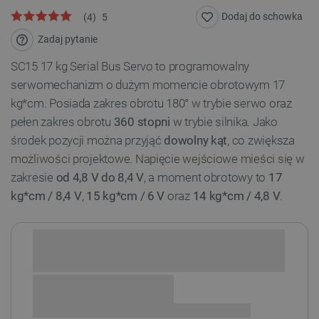
Dodaj do schowka
(
4
)
5
Zadaj pytanie
SC15 17 kg Serial Bus Servo to programowalny
serwomechanizm o dużym momencie obrotowym 17
kg*cm. Posiada zakres obrotu 180° w trybie serwo oraz
pełen zakres obrotu
360 stopni
w trybie silnika. Jako
środek pozycji można przyjąć
dowolny
kąt
,
co zwiększa
możliwości projektowe. Napięcie wejściowe mieści się w
zakresie
od 4,8 V do 8,4 V
, a moment obrotowy to
17
kg*cm / 8,4 V
,
15 kg*cm / 6 V
oraz
14 kg*cm / 4,8
V
.
Sprawdź opcje płatności i finansowania: