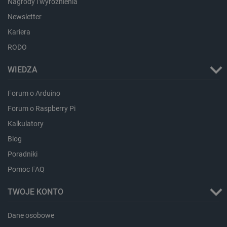
Nagrody i wyróżnienia
Newsletter
Kariera
RODO
WIEDZA
Forum o Arduino
Forum o Raspberry Pi
Storage declaration
Kalkulatory
Blog
Storage
Nazwa
Opis
type
Poradniki
_uetvid_exp
Pamięć
Pomoc FAQ
lokalna
dlapi_ucp
Pamięć
TWOJE KONTO
lokalna
_cltk
Pamięć
sesji
Dane osobowe