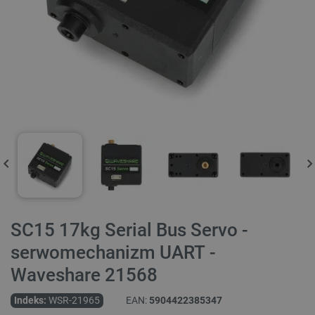
SC15 17kg Serial Bus Servo -
serwomechanizm UART -
Waveshare 21568
Indeks:
WSR-21965
EAN:
5904422385347