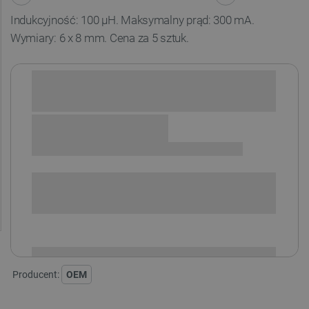
Indukcyjność: 100 μH. Maksymalny prąd: 300 mA.
Wymiary: 6 x 8 mm. Cena za 5 sztuk.
Sprawdź opcje płatności i finansowania:
SPRAWDŹ ILOŚĆ
i
Niedostępny
Produkt wycofany
Producent:
OEM