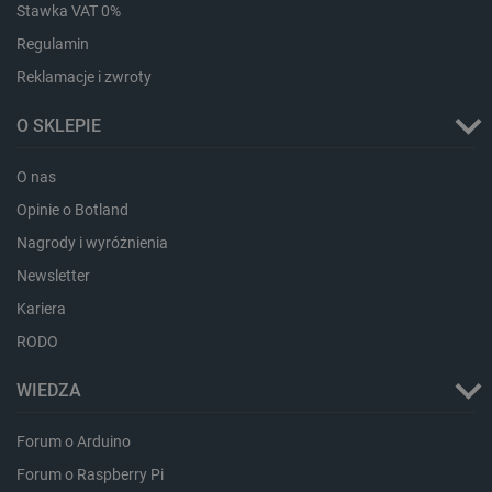
Stawka VAT 0%
Regulamin
Reklamacje i zwroty
PHPSESSID
PHP.net
botland.com.pl
O SKLEPIE
O nas
Opinie o Botland
Nagrody i wyróżnienia
Newsletter
Kariera
RODO
WIEDZA
Forum o Arduino
Forum o Raspberry Pi