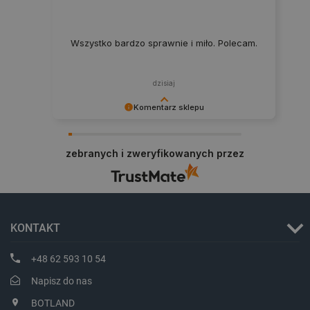
Wszystko bardzo sprawnie i miło. Polecam.
dzisiaj
Komentarz sklepu
Polityce prywatności Google
Dziękujemy za najwyższą ocenę. Cieszymy się,
że nasz sprzęt trafił w dobre ręce. Polecamy się
VISITOR_PRIVACY_METADATA
YouTube
zebranych i zweryfikowanych przez
na przyszłość.
.youtube.com
KONTAKT
+48 62 593 10 54
Napisz do nas
BOTLAND