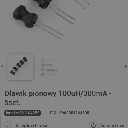
Dławik pionowy 100uH/300mA -
5szt.
Indeks:
PAS-04359
EAN:
5903351244695
Zadaj pytanie
Dodaj do schowka