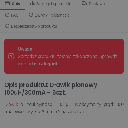
Opis
Szczegóły produktu
Dostawa
FAQ
Zwroty i reklamacje
Bezpieczeństwo produktu
Uwaga!
Sprzedaż produktu została zakończona. Sprawdź
inne w
tej kategorii
.
Opis produktu: Dławik pionowy
100uH/300mA - 5szt.
Dławik
o indukcyjności 100 μH. Maksymalny prąd: 300
mA. Wymiary: 6 x 8 mm. Cena za 5 sztuk.