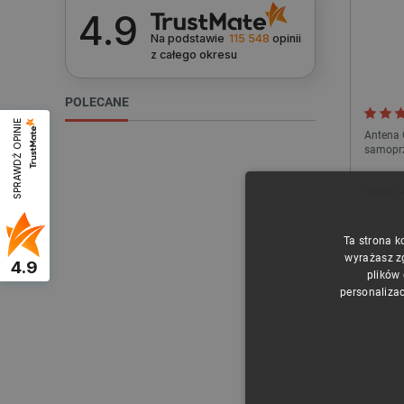
4.9
Na podstawie
115 548
opinii
z całego okresu
POLECANE
SPRAWDŹ OPINIE
Antena 
samopr
Indeks:
Ta strona k
wyrażasz z
4.9
plików
personalizac