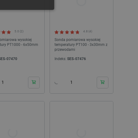
ONALNOŚĆ
5.0 (2)
4.8 (4)
omiarowa wysokiej
Sonda pomiarowa wysokiej
tury PT1000 - 6x50mm
temperatury PT100 - 3x30mm z
przewodami
ownika i zarządzanie kontem.
SES-07470
Indeks:
SES-07476
24h
24h
any do działania sklepu
p.
ny do celów bilansowania
ia, że żądania stron
ne do tego samego serwera
a, zwiększając wydajność
ytkownika.
ny do przechowywania zgody
ności dla ich interakcji z
otyczące zgody
ityki i ustawienia
e ich preferencje zostaną