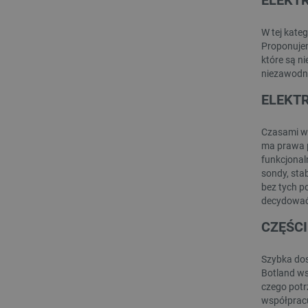
ELEKT
isListDisplay
W tej kate
Proponujem
_lb_ccc
które są n
niezawodno
ELEKT
critData
Czasami wy
ma prawa p
funkcjonal
CookieScriptConsent
sondy, sta
bez tych p
decydować 
LaVisitorId_Ym90bGFuZC5
CZĘŚCI
critCartData
Szybka dos
Botland ws
czego potr
critAccountId
współpracu