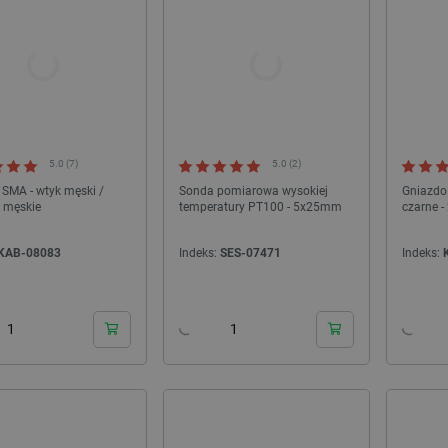
lity CR-PETG Refill 1,75mm 1kg
Filament Creality Soleyin Ultra PLA 1,75mm
- Brown
1kg - Light Green
deks:
CRL-28379
Indeks:
CRL-28311
5.0 (7)
5.0 (2)
 SMA - wtyk męski /
Sonda pomiarowa wysokiej
Gniazdo
 męskie
temperatury PT100 - 5x25mm
czarne -
KAB-08083
Indeks:
SES-07471
Indeks:
24h
24h
WYPRZEDAŻ