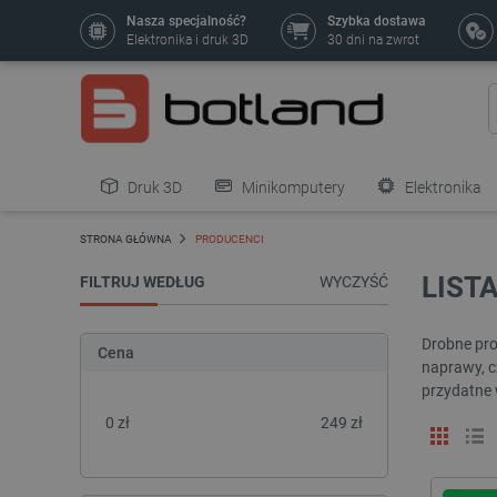
Nasza specjalność?
Szybka dostawa
Elektronika i druk 3D
30 dni na zwrot
Druk 3D
Minikomputery
Elektronika
Pozostałe
STRONA GŁÓWNA
PRODUCENCI
LIST
FILTRUJ WEDŁUG
WYCZYŚĆ
Drobne pro
Cena
naprawy, cz
przydatne 
0
zł
249
zł