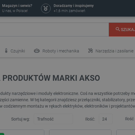
Magazyn i serwis?
Doradzamy i inspirujemy
U nas, w Polsce!
+1,6 mln zamówień
SZUKA
Czujniki
Roboty i mechanika
Narzędzia i zasilanie
A PRODUKTÓW MARKI AKSO
dukty narzędziowe i moduły elektroniczne. Coś na wszystkie potrzeby 
ęści zamienne. W tej kategorii znajdziesz przełączniki, stabilizatory, prze
w codziennym montażu w rękach elektryków, elektroników i projektantów
Ilość
Sortuj wg:
Ilość: