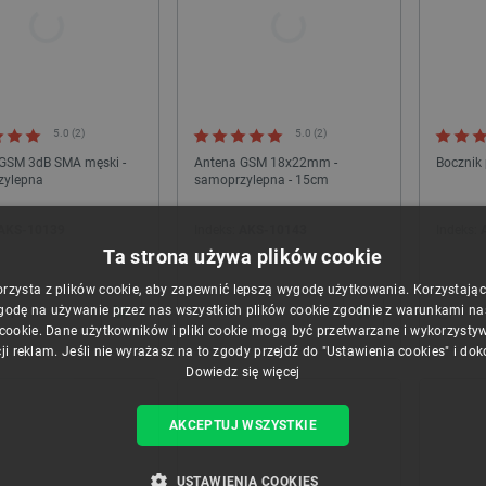
5.0 (2)
5.0 (2)
GSM 3dB SMA męski -
Antena GSM 18x22mm -
Bocznik
zylepna
samoprzylepna - 15cm
AKS-10139
Indeks:
AKS-10143
Indeks:
Ta strona używa plików cookie
24h
24h
orzysta z plików cookie, aby zapewnić lepszą wygodę użytkowania. Korzystając z
godę na używanie przez nas wszystkich plików cookie zgodnie z warunkami nasz
 cookie. Dane użytkowników i pliki cookie mogą być przetwarzane i wykorzysty
ji reklam. Jeśli nie wyrażasz na to zgody przejdź do "Ustawienia cookies" i do
Dowiedz się więcej
AKCEPTUJ WSZYSTKIE
USTAWIENIA COOKIES