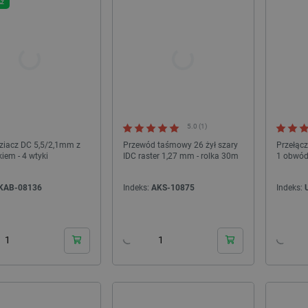
AŻ
5.0 (1)
ziacz DC 5,5/2,1mm z
Przewód taśmowy 26 żył szary
Przełącz
iem - 4 wtyki
IDC raster 1,27 mm - rolka 30m
1 obwód
NOWOŚĆ!
KAB-08136
Indeks:
AKS-10875
Indeks:
24h
24h