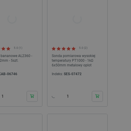
Płyta komunikacyjna ekstrudera drukarki 3D
Termohigrometr do zboż
Elegoo Centauri Carbon
- miernik wilgotności
głosowy
Indeks:
ELG-28990
Indeks:
BNT-
5.0 (1)
5.0 (2)
 bananowe AL2360 -
Sonda pomiarowa wysokiej
 2mm - 5szt.
temperatury PT1000 - 1kΩ
6x50mm metalowy oplot
KAB-06746
Indeks:
SES-07472
24h
24h
WYPRZEDAŻ
WYPRZEDAŻ
WYPRZEDAŻ