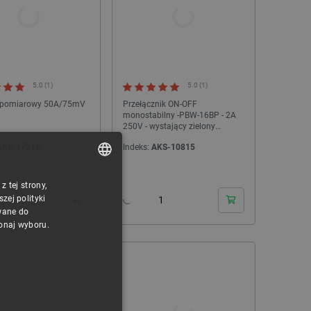
5.0 (1)
5.0 (1)
 pomiarowy 50A/75mV
Przełącznik ON-OFF
monostabilny -PBW-16BP - 2A
250V - wystający zielony
okrągły
AKS-17216
Indeks:
AKS-10815
24h
24h
 tej strony,
POLISH
ej polityki
CZECH
wane do
konaj wyboru.
ENGLISH
GERMAN