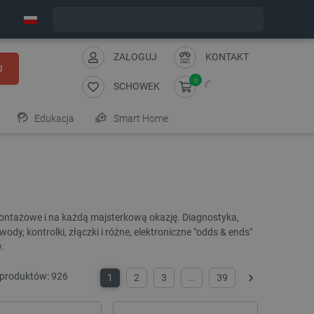
Wyślemy w poniedziałek
ZALOGUJ
KONTAKT
J
0
SCHOWEK
Edukacja
Smart Home
montażowe i na każdą majsterkową okazję. Diagnostyka,
wody, kontrolki, złączki i różne, elektroniczne "odds & ends"
.
 produktów:
926
1
2
3
…
39
Następny