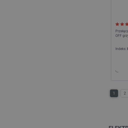
__cf_bm
Przełąc
__cf_bm
OFF grz
Indeks:
PHPSESSID
_smvs
1
2
LaSID
__cf_bm