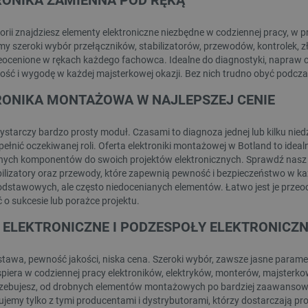
RONIKA ZAMIENNA POD RĘKĄ
botland.com.pl
Sesja
Ten plik cookie służy do p
użytkownika w zakresie sp
gorii znajdziesz elementy elektroniczne niezbędne w codziennej pracy, w
produktów.
y szeroki wybór przełączników, stabilizatorów, przewodów, kontrolek, z
.botland.com.pl
1 rok
Ten plik cookie jest używa
ieocenione w rękach każdego fachowca. Idealne do diagnostyki, napraw 
użytkownika na korzystanie 
internetowej, zapewniając
ść i wygodę w każdej majsterkowej okazji. Bez nich trudno obyć podczas
prawnymi w celu uzyskania 
plików cookie.
RONIKA MONTAŻOWA W NAJLEPSZEJ CENIE
botland.com.pl
9 minut 46
Ten plik cookie jest używa
sekund
krytycznych danych użytkow
wydajności i funkcjonalnośc
starczy bardzo prosty moduł. Czasami to diagnoza jednej lub kilku niedz
zapewniając bardziej sper
ełnić oczekiwanej roli. Oferta elektroniki montażowej w Botland to ideal
użytkownika.
nych komponentów do swoich projektów elektronicznych. Sprawdź nasz wy
CookieScript
2 miesiące 4
Ten plik cookie jest używan
bilizatory oraz przewody, które zapewnią pewność i bezpieczeństwo w każd
botland.com.pl
tygodnie
Script.com do zapamiętywan
odstawowych, ale często niedocenianych elementów. Łatwo jest je prze
zgody użytkownika na pliki 
aby baner cookie Cookie-Sc
o sukcesie lub porażce projektu.
sYWRlc2suY29tLw
.botland.com.pl
Sesja
Ten plik cookie służy do r
 ELEKTRONICZNE I PODZESPOŁY ELEKTRONICZ
odwiedzającej.
botland.com.pl
9 minut 53
Ten plik cookie służy do za
sekundy
koszyka nie uległa zmianie,
tawa, pewność jakości, niska cena. Szeroki wybór, zawsze jasne parame
po różnych stronach sklepu
piera w codziennej pracy elektroników, elektryków, monterów, majsterkow
wraca później.
zebujesz, od drobnych elementów montażowych po bardziej zaawansowa
botland.com.pl
9 minut 45
Ten plik cookie jest używa
jemy tylko z tymi producentami i dystrybutorami, którzy dostarczają pr
sekund
identyfikatora konta aktual