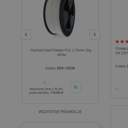
Przełąc
Filament Devil Design PLA 1,75mm 2kg -
Tuya - bezpr
ON 250
White
ster
Indeks:
Indeks:
DEV-15238
I
Najniższa cena z 30 dni
Najniższa cen
przed obniżką:
175,00 zł
przed obniżk
WSZYSTKIE PROMOCJE