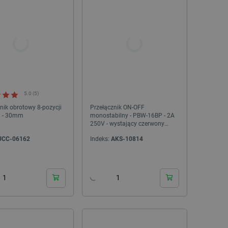
5.0 (5)
nik obrotowy 8-pozycji
Przełącznik ON-OFF
 - 30mm
monostabilny - PBW-16BP - 2A
250V - wystający czerwony
okrągły
NOWOŚĆ!
NOWOŚĆ!
UCC-06162
Indeks:
AKS-10814
24h
24h