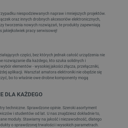
rzechowywania preferencji
osobu wyświetlania
 przypadku niespodziewanych napraw i mniejszych projektów.
łączek oraz innych drobnych akcesoriów elektronicznych,
ny do przechowywania zgody
czy tworzenia nowych rozwiązań, te produkty zapewniają
z plików cookie na stronie
 zgodność z wymogami
 jakiejkolwiek pracy serwisowej!
zgody na niektóre kategorie
ny do przechowywania
nika w celu zwiększenia
i strony internetowej,
iałających części, bez których jednak całość urządzenia nie
sonalizowane doświadczenie
ne rozwiązanie dla każdego, kto szuka solidnych i
bór elementów - wysokiej jakości złącza, przełączniki,
y przez usługę Cookie-
ej aplikacji. Warsztat amatora elektroniki nie obędzie się
ia preferencji dotyczących
oczyć, bo to właśnie owe drobne komponenty mogą
cookie. Jest to konieczne,
ript.com działał poprawnie.
ozpoznawania osoby
NE DLA KAŻDEGO
pewnienia, aby zawartość
 gdy użytkownik porusza się
try techniczne. Sprawdzone opinie. Szeroki asortyment
 lub gdy opuszcza sklep i
iczów i studentów od lat. U nas znajdziesz dokładnie to,
ne moduły. Stawiamy na jakość i niezawodność, dlatego
ny do przechowywania
odukty o sprawdzonej trwałości i wysokich parametrach.
nie zalogowanego na stronie