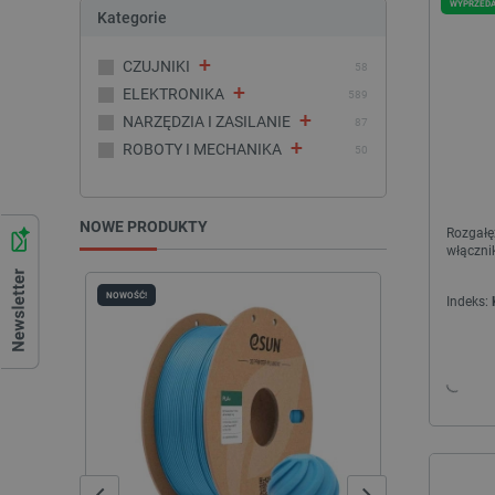
WYPRZED
Kategorie
+
CZUJNIKI
58
+
ELEKTRONIKA
589
+
NARZĘDZIA I ZASILANIE
87
+
ROBOTY I MECHANIKA
50
NOWE PRODUKTY
Rozgałę
włącznik
NOWOŚĆ!
NOWOŚĆ!
Indeks: