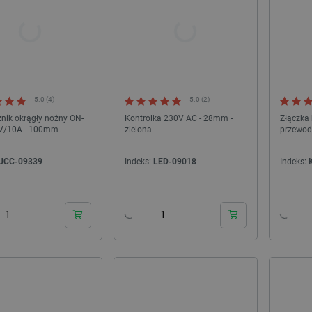
5.0 (4)
5.0 (2)
znik okrągły nożny ON-
Kontrolka 230V AC - 28mm -
Złączka
zewodowy termostat RF/WiFi ze
Zasilacz justPi microUSB 5V / 2A do
V/10A - 100mm
zielona
przewod
ownikiem Split - TS209
Raspberry Pi Zero
UCC-09339
Indeks:
LED-09018
Indeks:
ndeks:
ALT-27041
Indeks:
ZAS-08849
24h
24h
a z 30 dni
Najniższa cena z 30 dni
ą:
239,00 zł
przed obniżką:
14,43 zł