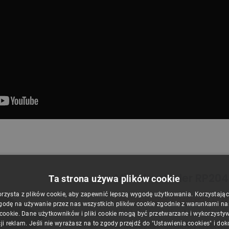
Mikrokontroler RP20
Ta strona używa plików cookie
orzysta z plików cookie, aby zapewnić lepszą wygodę użytkowania. Korzystając z
Mikrokontroler Raspberry Pi 
godę na używanie przez nas wszystkich plików cookie zgodnie z warunkami nasz
ARM Cortex M0+. Na pokładzie
 cookie. Dane użytkowników i pliki cookie mogą być przetwarzane i wykorzysty
ji reklam. Jeśli nie wyrażasz na to zgody przejdź do "Ustawienia cookies" i do
w tym czterokanałowy przetwor