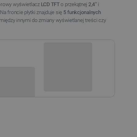
lorowy wyświetlacz
LCD TFT
o przekątnej
2,4"
i
 Na froncie płytki znajduje się
5 funkcjonalnych
iędzy innymi do zmiany wyświetlanej treści czy
Niedostępny
i
Produkt wycofany
sowania: