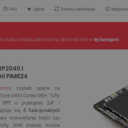
FAQ
Opinie
Zwroty i reklamacje
Bezpiecz
produktu została zakończona. Sprawdź inne w
tej kategorii
.
RP2040 i
ni PIM624
oroni
, została oparta na
-Core ARM Cortex M0+. Tufty
 TFT
o przekątnej
2,4"
i
najduje się
5 funkcjonalnych
ny wyświetlanej treści czy
 Tufty 2040 znaleźć można