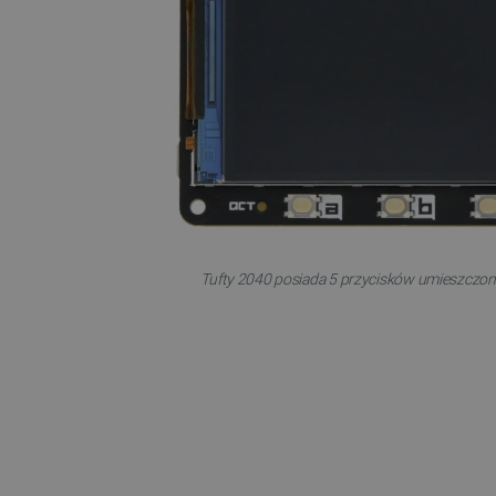
LaSID
__cf_bm
isListDisplay
_lb_ccc
Tufty 2040 posiada 5 przycisków umieszczony
critData
CookieScriptConsent
LaVisitorId_Ym90bGFuZC5