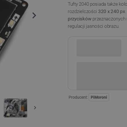
Tufty 2040 posiada także ko
rozdzielczości
320 x 240 px
.
przycisków
przeznaczonych m
regulacji jasności obrazu.
Sprawdź opcje płatności i finan
Producent:
PiMoroni