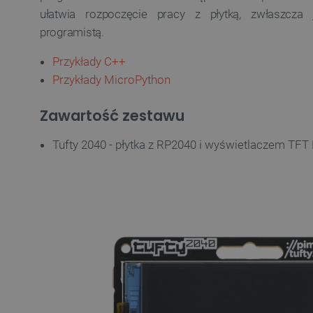
ułatwia rozpoczęcie pracy z płytką, zwłaszcza 
programistą.
VISITOR_PRIVACY_METAD
Przykłady C++
Polityce prywa
Przykłady MicroPython
__cf_bm
Zawartość zestawu
Tufty 2040 - płytka z RP2040 i wyświetlaczem TFT 
__cf_bm
PHPSESSID
_smvs