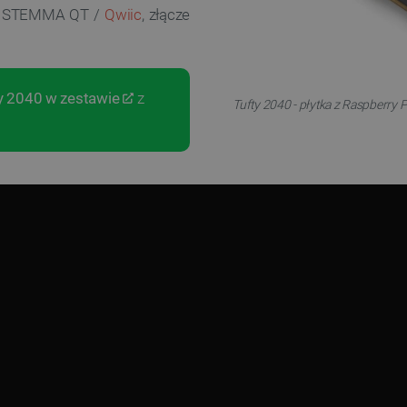
cze STEMMA QT /
Qwiic
, złącze
y 2040 w zestawie
z
Tufty 2040 - płytka z Raspberry 