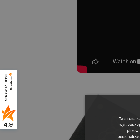
SPRAWDŹ OPINIE
Ta strona k
4.9
wyrażasz z
plików
personalizac