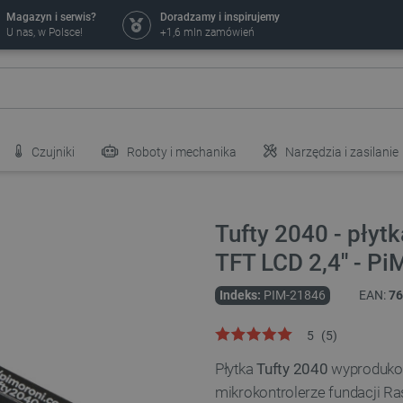
Magazyn i serwis?
Doradzamy i inspirujemy
U nas, w Polsce!
+1,6 mln zamówień
Czujniki
Roboty i mechanika
Narzędzia i zasilanie
Tufty 2040 - płyt
TFT LCD 2,4'' - P
Indeks:
PIM-21846
EAN:
76
5
(
5
)
Płytka
Tufty 2040
wyprodukow
mikrokontrolerze fundacji Ra