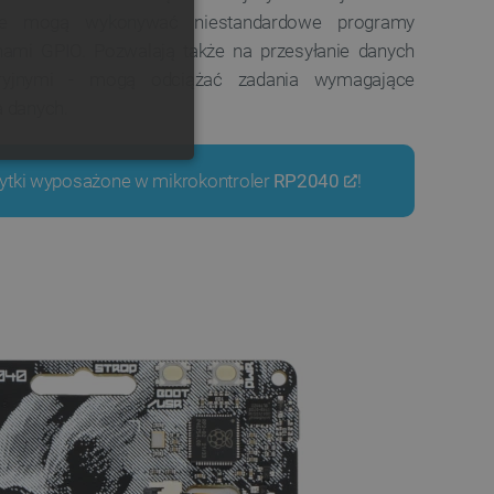
re mogą wykonywać niestandardowe programy
GERMAN
nami GPIO. Pozwalają także na przesyłanie danych
eryjnymi - mogą odciążać zadania wymagające
a danych.
ONALNOŚĆ
łytki wyposażone w mikrokontroler
RP2040
!
ownika i zarządzanie kontem.
any do działania sklepu
p.
ny do celów bilansowania
ia, że żądania stron
ne do tego samego serwera