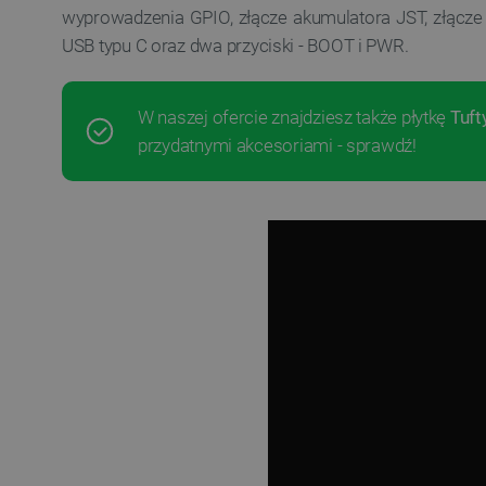
wyprowadzenia GPIO, złącze akumulatora JST, złą
USB typu C oraz dwa przyciski - BOOT i PWR.
W naszej ofercie znajdziesz także płytkę
Tuft
przydatnymi akcesoriami - sprawdź!