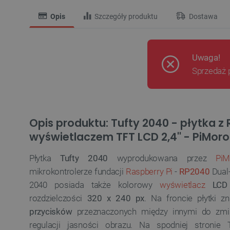
Opis
Szczegóły produktu
Dostawa
Uwaga!
Sprzedaż 
Opis produktu: Tufty 2040 - płytka z 
wyświetlaczem TFT LCD 2,4'' - PiMoro
Płytka
Tufty 2040
wyprodukowana przez
PiM
mikrokontrolerze fundacji
Raspberry Pi
-
RP2040
Dual
2040 posiada także kolorowy
wyświetlacz
LCD
rozdzielczości
320 x 240 px
. Na froncie płytki z
przycisków
przeznaczonych między innymi do zmia
regulacji jasności obrazu. Na spodniej stronie