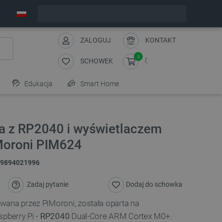
Zamów w ciągu:
6
:
37
:
11
, a wyślemy dziś!
ZALOGUJ
KONTAKT
0
SCHOWEK
Edukacja
Smart Home
ka z RP2040 i wyświetlaczem
iMoroni PIM624
9894021996
Zadaj pytanie
Dodaj do schowka
ana przez PiMoroni, została oparta na
spberry Pi -
RP2040
Dual-Core ARM Cortex M0+.