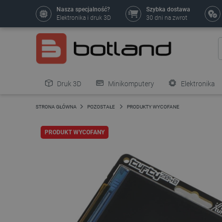
Nasza specjalność?
Szybka dostawa
Elektronika i druk 3D
30 dni na zwrot
Druk 3D
Minikomputery
Elektronika
Pozostałe
STRONA GŁÓWNA
POZOSTAŁE
PRODUKTY WYCOFANE
PRODUKT WYCOFANY