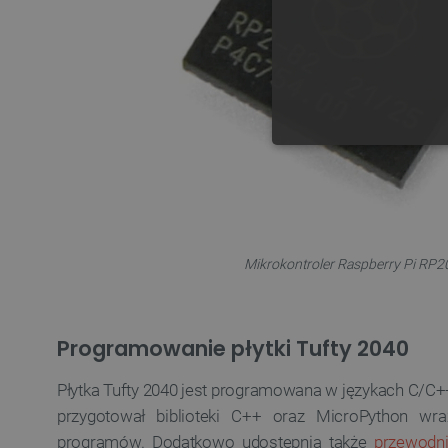
NIE
Mikrokontroler Raspberry Pi RP2
Niezbędne pliki cookie umożl
Bez niezbędnych plików cooki
Nazwa
Programowanie płytki Tufty 2040
PrestaShop-[abcdef0123456
Płytka Tufty 2040 jest programowana w językach C/C+
przygotował biblioteki C++ oraz MicroPython wr
_lb
programów. Dodatkowo udostępnia także
przewodni