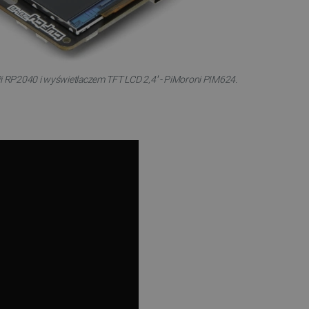
Pi RP2040 i wyświetlaczem TFT LCD 2,4'' - PiMoroni PIM624.