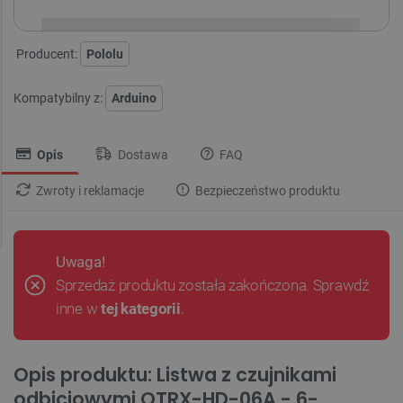
Producent:
Pololu
Kompatybilny z:
Arduino
Opis
Dostawa
FAQ
Zwroty i reklamacje
Bezpieczeństwo produktu
Uwaga!
Sprzedaż produktu została zakończona. Sprawdź
inne w
tej kategorii
.
Opis produktu: Listwa z czujnikami
odbiciowymi QTRX-HD-06A - 6-