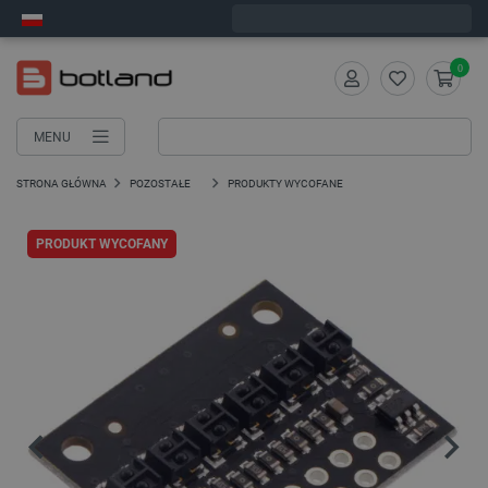
Wyślemy w poniedziałek
0
MENU
STRONA GŁÓWNA
POZOSTAŁE
PRODUKTY WYCOFANE
PRODUKT WYCOFANY