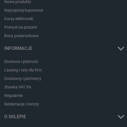
Nowe produkty
Najczęściej kupowane
Kursy elektroniki
Pomysł na prezent
_lb_ccc
.botland.com.pl
Bony podarunkowe
INFORMACJE
Dostawa i płatność
Leasing i raty dla firm
Dostawcy i partnerzy
Stawka VAT 0%
Regulamin
critData
botland.com.pl
Reklamacje i zwroty
O SKLEPIE