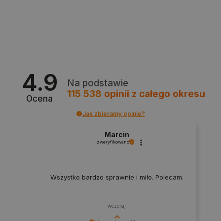
PHPSESSID
PHP.net
botland.com.pl
4.9
Na podstawie
115 538
opinii
z całego okresu
Ocena
Jak zbieramy opinie?
Marcin
zweryfikowano
Wszystko bardzo sprawnie i miło. Polecam.
_smvs
.botland.com.pl
wczoraj