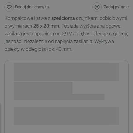
Zadaj pytanie
Dodaj do schowka
Kompaktowa listwa z
sześcioma
czujnikami odbiciowymi
o wymiarach
25 x 20 mm
. Posiada wyjścia analogowe,
zasilana jest napięciem od 2,9 V do 5,5 V i oferuje regulację
jasności niezależnie od napięcia zasilania. Wykrywa
obiekty w odległości ok. 40 mm.
Sprawdź opcje płatności i finansowania:
SPRAWDŹ ILOŚĆ
i
Niedostępny
Produkt wycofany