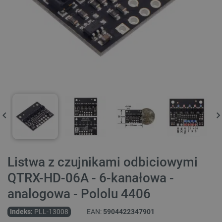
Listwa z czujnikami odbiciowymi
QTRX-HD-06A - 6-kanałowa -
analogowa - Pololu 4406
Indeks:
PLL-13008
EAN:
5904422347901