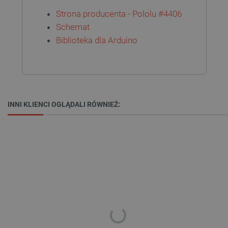
Strona producenta - Pololu #4406
Schemat
Biblioteka dla Arduino
Polityce prywatności Google
VISITOR_PRIVACY_METADATA
YouTube
.youtube.com
INNI KLIENCI OGLĄDALI RÓWNIEŻ: