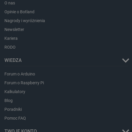
O nas
Opinie o Botland
Nagrody i wyróżnienia
Newsletter
Kariera
CookieScriptConsent
CookieScript
RODO
botland.com.pl
WIEDZA
Forum o Arduino
Forum o Raspberry Pi
Kalkulatory
Blog
Poradniki
LaVisitorId_Ym90bGFuZC5sYWRlc2suY29tLw
.botland.com.pl
Pomoc FAQ
TWOJE KONTO