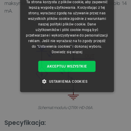
Ta strona korzysta z plików cookie, aby zapewnić
maksymalny pobór prądu całego modułu wynosi około 14
CZECH
lepszą wygodę użytkowania. Korzystając z tej
mA.
strony, wyrażasz zgodę na używanie przez nas
ENGLISH
wszystkich plików cookie zgodnie z warunkami
naszej polityki plików cookie. Dane
GERMAN
użytkowników i pliki cookie mogą być
przetwarzane i wykorzystywane do personalizacji
reklam. Jeśli nie wyrażasz na to zgody przejdź
do "Ustawienia cookies" i dokonaj wyboru.
Dowiedz się więcej
AKCEPTUJ WSZYSTKIE
USTAWIENIA COOKIES
NIEZBĘDNE
WYDAJNOŚĆ
Schemat modułu QTRX-HD-06A.
TARGETOWANIE
Specyfikacja:
FUNKCJONALNOŚĆ