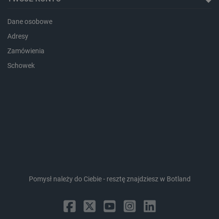
critCartData
botland.com.pl
Dane osobowe
Adresy
Zamówienia
Schowek
critAccountId
botland.com.pl
Pomysł należy do Ciebie - resztę znajdziesz w Botland