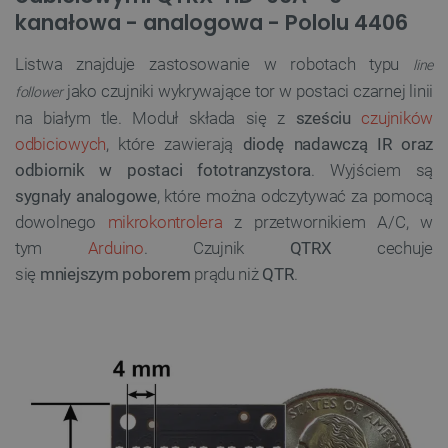
kanałowa - analogowa - Pololu 4406
Listwa znajduje zastosowanie w robotach typu
line
jako czujniki wykrywające tor w postaci czarnej linii
follower
na białym tle. Moduł składa się z
sześciu
czujników
odbiciowych
, które zawierają
diodę nadawczą IR oraz
odbiornik w postaci fototranzystora
. Wyjściem są
sygnały analogowe
, które można odczytywać za pomocą
dowolnego
mikrokontrolera
z przetwornikiem A/C, w
tym
Arduino
.
Czujnik
QTRX
cechuje
się
mniejszym
poborem
prądu niż
QTR
.