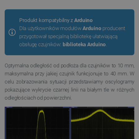
Produkt kompatybilny z
Arduino
Dla użytkowników
modułów
Arduino
producent
przygotował specjalną bibliotekę ułatwiającą
obsługę czujników:
biblioteka Arduino
.
Optymalna odległość od podłoża dla czujników to 10 mm,
maksymalna przy jakiej czujnik funkcjonuje to 40 mm. W
celu zobrazowania sytuacji przedstawiamy oscylogramy
pokazujące wykrycie czarnej linii na białym tle w różnych
odległościach od powierzchni.