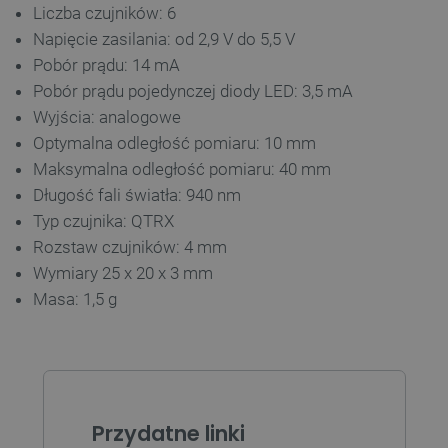
Liczba czujników: 6
Napięcie zasilania: od 2,9 V do 5,5 V
Pobór prądu: 14 mA
Niezbędne
Wydajność
Targetowanie
Pobór prądu pojedynczej diody LED: 3,5 mA
Funkcjonalność
Wyjścia: analogowe
Niezbędne pliki cookie umożliwiają korzystanie z
Optymalna odległość pomiaru: 10 mm
podstawowych funkcji strony internetowej, takich
jak logowanie użytkownika i zarządzanie kontem.
Maksymalna odległość pomiaru: 40 mm
Bez niezbędnych plików cookie nie można
Długość fali światła: 940 nm
prawidłowo korzystać ze strony internetowej.
Typ czujnika: QTRX
Provider /
Nazwa
Domena
Rozstaw czujników: 4 mm
PrestaShop-[abcdef0123456789]{32}
.botland.com.pl
Wymiary 25 x 20 x 3 mm
Masa: 1,5 g
_lb
.botland.com.pl
Przydatne linki