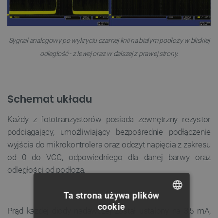
Sygnał analogowy po wykryciu czarnej linii na białym podłoży w bliskiej
odległość - z lewej oraz w dalszej z prawej strony.
Schemat układu
Każdy z fototranzystorów posiada zewnętrzny rezystor
podciągający, umożliwiający bezpośrednie podłączenie
wyjścia do mikrokontrolera oraz odczyt napięcia z zakresu
od 0 do VCC, odpowiedniego dla danej barwy oraz
odległości od podłoża.
Ta strona używa plików
cookie
Prąd każdej diody nadawczej został ustalony na 3,5 mA,
POLISH