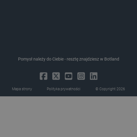
critAccountId
botland.com.pl
Pomysł należy do Ciebie - resztę znajdziesz w Botland
Mapa strony
Polityka prywatności
© Copyright 2026
Storage declaration
Storage
Nazwa
Opis
type