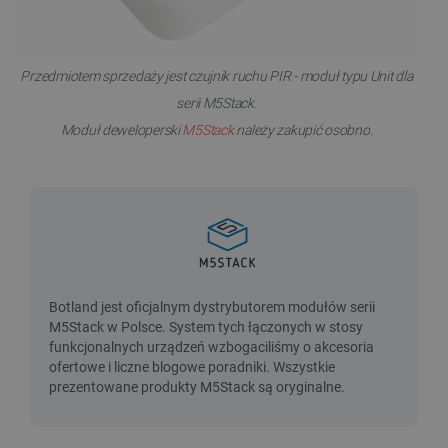
Przedmiotem sprzedaży jest c
zujnik ruchu PIR - moduł typu Unit dla
serii M5Stack.
Moduł deweloperski
M5Stack
należy zakupić osobno.