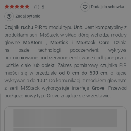
Dodaj do schowka
(
1
)
5
Zadaj pytanie
Czujnik ruchu PIR
to moduł typu
Unit
. Jest kompatybilny z
produktami serii M5Stack, w skład której wchodzą moduły
główne
M5Atom
,
M5Stick
i
M5Stack Core
. Działa
na bazie technologii podczerwieni: wykrywa
promieniowanie podczerwone emitowane i odbijane przez
ludzkie ciało lub obiekt. Zakres pomiarowy czujnika PIR
mieści się w przedziale
od 0 cm do 500 cm
, o kącie
wykrywania do
100°
. Do komunikacji z modułem głównym
z serii M5Stack wykorzystuje interfejs
Grove
. Przewód
podłączeniowy typu Grove znajduje się w zestawie.