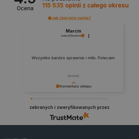
115 535
opinii
z całego okresu
Ocena
Jak zbieramy opinie?
Marcin
zweryfikowano
Wszystko bardzo sprawnie i miło. Polecam.
wczoraj
Komentarz sklepu
Dziękujemy za najwyższą ocenę. Cieszymy się,
_smvs
.botland.com.pl
że nasz sprzęt trafił w dobre ręce. Polecamy się
zebranych i zweryfikowanych przez
na przyszłość.
LaSID
Quality Unit LLC