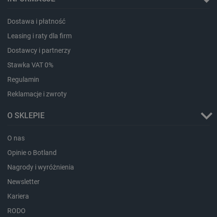
_lb_ccc
.botland.com.pl
Dostawa i płatność
Leasing i raty dla firm
Dostawcy i partnerzy
Stawka VAT 0%
Regulamin
Reklamacje i zwroty
O SKLEPIE
critData
botland.com.pl
O nas
Opinie o Botland
Nagrody i wyróżnienia
Newsletter
Kariera
RODO