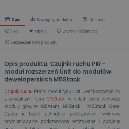
Opis
Szczegóły produktu
Dostawa
FAQ
Opinie
Zwroty i reklamacje
Bezpieczeństwo produktu
Opis produktu: Czujnik ruchu PIR -
moduł rozszerzeń Unit do modułów
deweloperskich M5Stack
Czujnik ruchu
PIR
to moduł typu Unit. Jest
kompatybilny
z produktami serii
M5Stack
, w skład której wchodzą
moduły główne
M5Atom
,
M5Stick
i
M5Stack Core
.
Działa na bazie technologii podczerwieni: wykrywa
promieniowanie podczerwone emitowane i odbijane
przez ludzkie ciało lub obiekt. Zakres