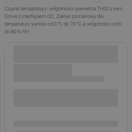
Czujnik temperatury i wilgotności powietrza TH02 z serii
Grove z interfejsem I2C. Zakres pomiarowy dla
temperatury wynosi od 0
°C
do 70
°C, a wilgotności od 0
do 80 % RH
.
Sprawdź opcje płatności i finansowania:
+
-
DODAJ DO KOSZYKA
SPRAWDŹ ILOŚĆ
Dostępny
Wysyłka
24h