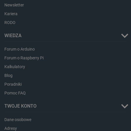
Newsletter
Kariera
_lb_ccc
.botland.com.pl
RODO
WIEDZA
Forum o Arduino
Forum o Raspberry Pi
Kalkulatory
Blog
Poradniki
critData
botland.com.pl
Pomoc FAQ
TWOJE KONTO
Dane osobowe
Adresy