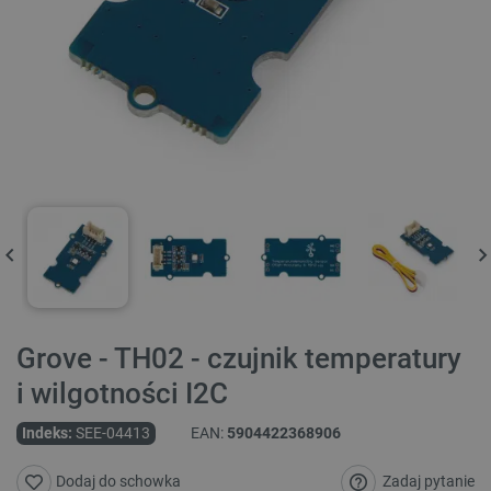
Grove - TH02 - czujnik temperatury
i wilgotności I2C
Indeks:
SEE-04413
EAN:
5904422368906
Zadaj pytanie
Dodaj do schowka