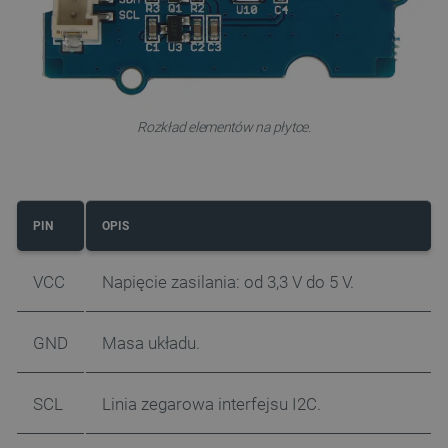
Rozkład elementów na płytce.
PIN
OPIS
VCC
Napięcie zasilania: od 3,3 V do 5 V.
GND
Masa układu.
SCL
Linia zegarowa interfejsu I2C.