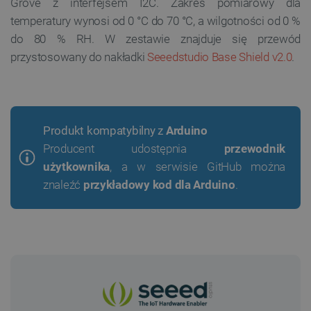
Grove z interfejsem I2C. Zakres pomiarowy dla
temperatury wynosi od 0 °C do 70 °C, a wilgotności od 0 %
do 80 % RH. W zestawie znajduje się przewód
przystosowany do nakładki
Seeedstudio Base Shield v2.0
.
Produkt kompatybilny z
Arduino
Producent udostępnia
przewodnik
użytkownika
, a w serwisie GitHub można
znaleźć
przykładowy kod dla Arduino
.