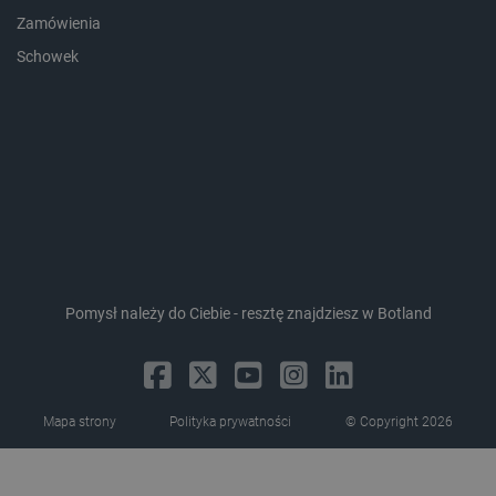
Zamówienia
Schowek
CookieScriptConsent
CookieScript
botland.com.pl
Pomysł należy do Ciebie - resztę znajdziesz w Botland
LaVisitorId_Ym90bGFuZC5sYWRlc2suY29tLw
.botland.com.pl
Mapa strony
Polityka prywatności
© Copyright 2026
critCartData
botland.com.pl