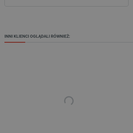
Niezbędne
Wydajność
Targetowanie
Funkcjonalność
Niezbędne pliki cookie umożliwiają korzystanie z
podstawowych funkcji strony internetowej, takich
jak logowanie użytkownika i zarządzanie kontem.
INNI KLIENCI OGLĄDALI RÓWNIEŻ:
Bez niezbędnych plików cookie nie można
prawidłowo korzystać ze strony internetowej.
Provider /
Nazwa
Domena
PrestaShop-[abcdef0123456789]{32}
.botland.com.pl
_lb
.botland.com.pl