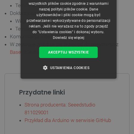
wszystkich plików cookie zgodnie z warunkami
Temperatura: od 0 °C do 70 °C
naszej polityki plików cookie. Dane
GERMAN
Dokładność pomiaru:
użytkowników i pliki cookie mogą być
Wilgotność: ± 4,5 % RH
przetwarzane i wykorzystywane do personalizacji
reklam. Jeśli nie wyrażasz na to zgody przejdź
Temperatura: ± 0,5 °C
do "Ustawienia cookies" i dokonaj wyboru.
Komunikacja: interfejs I2C
Dowiedz się więcej
W zestawie znajduje się przewód do połączenia z
Base Shield v2.0
AKCEPTUJ WSZYSTKIE
USTAWIENIA COOKIES
NIEZBĘDNE
WYDAJNOŚĆ
Przydatne linki
TARGETOWANIE
Strona producenta: Seeedstudio
FUNKCJONALNOŚĆ
811029001
Przykład dla Arduino w serwisie GitHub