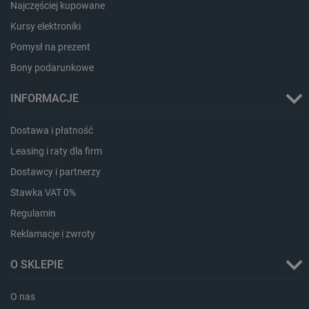
PHPSESSID
PHP.net
Najczęściej kupowane
botland.com.pl
Kursy elektroniki
Pomysł na prezent
Bony podarunkowe
INFORMACJE
Dostawa i płatność
Leasing i raty dla firm
Dostawcy i partnerzy
Stawka VAT 0%
Regulamin
Reklamacje i zwroty
_smvs
.botland.com.pl
O SKLEPIE
O nas