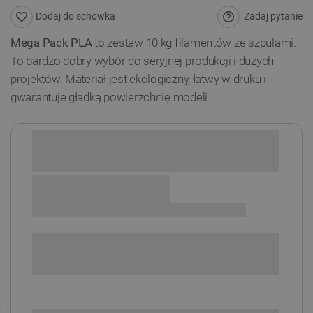
Zadaj pytanie
Dodaj do schowka
Mega Pack PLA
to zestaw 10 kg filamentów ze szpulami.
To bardzo dobry wybór do seryjnej produkcji i dużych
projektów. Materiał jest ekologiczny, łatwy w druku i
gwarantuje gładką powierzchnię modeli.
ZAWARTOŚĆ PAKIETU
2 x
Filament Elegoo PLA 1,75mm 1kg - Space Grey
2 x
Filament Elegoo PLA 1,75mm 1kg - White
1 x
Filament Elegoo PLA 1,75mm 1kg - Sea Green