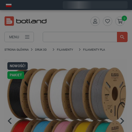
Wyślemy w poniedziałek
0
MENU
STRONA GŁÓWNA
DRUK 3D
FILAMENTY
FILAMENTY PLA
NOWOŚĆ!
PAKIET