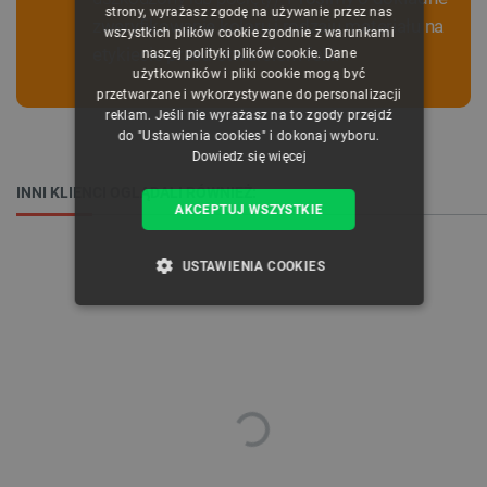
strony, wyrażasz zgodę na używanie przez nas
ENGLISH
zweryfikowanie koloru i rodzaju materiału na
wszystkich plików cookie zgodnie z warunkami
etykiecie przed otwarciem folii.
naszej polityki plików cookie. Dane
GERMAN
użytkowników i pliki cookie mogą być
przetwarzane i wykorzystywane do personalizacji
reklam. Jeśli nie wyrażasz na to zgody przejdź
do "Ustawienia cookies" i dokonaj wyboru.
Dowiedz się więcej
INNI KLIENCI OGLĄDALI RÓWNIEŻ:
AKCEPTUJ WSZYSTKIE
USTAWIENIA COOKIES
NIEZBĘDNE
WYDAJNOŚĆ
TARGETOWANIE
FUNKCJONALNOŚĆ