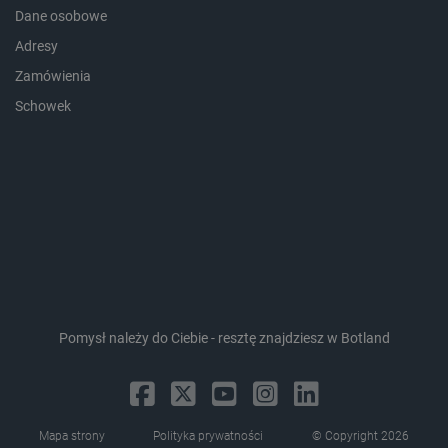
Dane osobowe
Adresy
Zamówienia
_lb_ccc
.botland.com.pl
Schowek
critData
botland.com.pl
Pomysł należy do Ciebie - resztę znajdziesz w Botland
Mapa strony
Polityka prywatności
© Copyright 2026