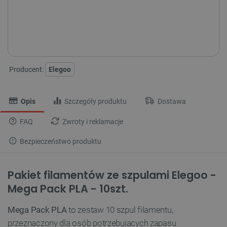
Dostępny
Wysyłka
24h
Dostawa
od 8,99 PLN
30 dni
na zwrot
Producent:
Elegoo
Opis
Szczegóły produktu
Dostawa
FAQ
Zwroty i reklamacje
Bezpieczeństwo produktu
Pakiet filamentów ze szpulami Elegoo -
Mega Pack PLA - 10szt.
Mega Pack PLA
to zestaw 10 szpul filamentu,
przeznaczony dla osób potrzebujących zapasu