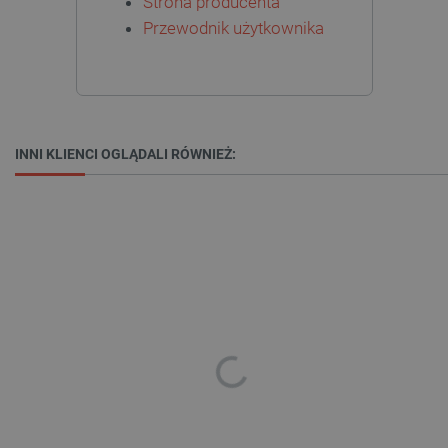
Strona producenta
PrestaShop-[abcdef0123456789]{32}
.botland.com.pl
Przewodnik użytkownika
_lb
.botland.com.pl
INNI KLIENCI OGLĄDALI RÓWNIEŻ:
Polityce prywatności Google
VISITOR_PRIVACY_METADATA
YouTube
.youtube.com