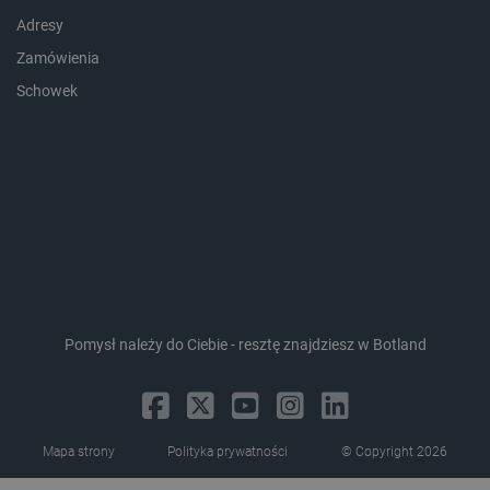
Adresy
Zamówienia
Schowek
LaVisitorId_Ym90bGFuZC5sYWRlc2suY29tLw
.botland.com.pl
critCartData
botland.com.pl
Pomysł należy do Ciebie - resztę znajdziesz w Botland
critAccountId
botland.com.pl
Mapa strony
Polityka prywatności
© Copyright 2026