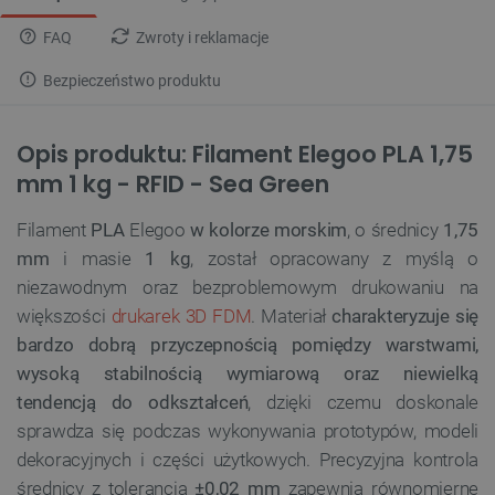
FAQ
Zwroty i reklamacje
Bezpieczeństwo produktu
Opis produktu: Filament Elegoo PLA 1,75
mm 1 kg - RFID - Sea Green
Filament
PLA
Elegoo
w kolorze morskim
, o średnicy
1,75
mm
i masie
1 kg
, został opracowany z myślą o
niezawodnym oraz bezproblemowym drukowaniu na
większości
drukarek 3D FDM
. Materiał
charakteryzuje się
bardzo dobrą przyczepnością pomiędzy warstwami,
wysoką stabilnością wymiarową oraz niewielką
tendencją do odkształceń
, dzięki czemu doskonale
sprawdza się podczas wykonywania prototypów, modeli
dekoracyjnych i części użytkowych. Precyzyjna kontrola
średnicy z tolerancją
±0,02 mm
zapewnia równomierne