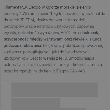
Filament
PLA
Elegoo
w kolorze morskiej zieleni
o
średnicy
1,75 mm
i masie
1 kg
to uniwersalny materiał do
drukarek 3D FDM, idealny do tworzenia modeli,
prototypów oraz elementów użytkowych. Zapewnia
wysoką dokładność wymiarową ±0,02 mm,
doskonałą
przyczepność między warstwami oraz niewielki skurcz
podczas drukowania
. Dzięki łatwej obróbce sprawdzi się
zarówno u początkujących, jak i doświadczonych
użytkowników. Jest to
wersja z RFID
, umożliwiająca
automatyczne rozpoznawanie rodzaju i koloru filamentu
przez kompatybilne drukarki z Elegoo CANVAS.
Sprawdź opcje płatności i finansowania: