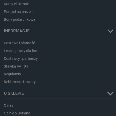
Kursy elektroniki
Pomysł na prezent
Bony podarunkowe
INFORMACJE
Dostawa i płatność
isListDisplay
botland.com.pl
Leasing i raty dla firm
Dostawcy i partnerzy
Stawka VAT 0%
Regulamin
_lb_ccc
.botland.com.pl
Reklamacje i zwroty
O SKLEPIE
O nas
Opinie o Botland