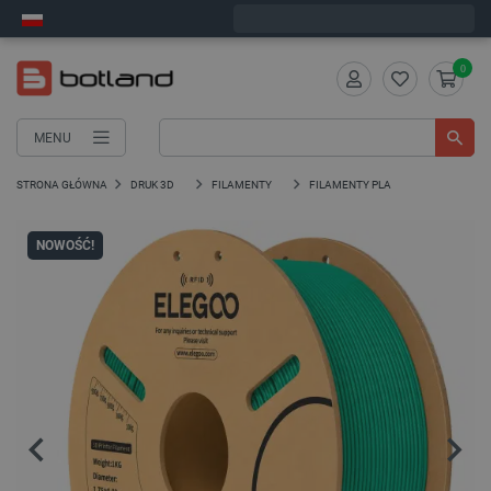
Wyślemy w poniedziałek
0
MENU
STRONA GŁÓWNA
DRUK 3D
FILAMENTY
FILAMENTY PLA
NOWOŚĆ!