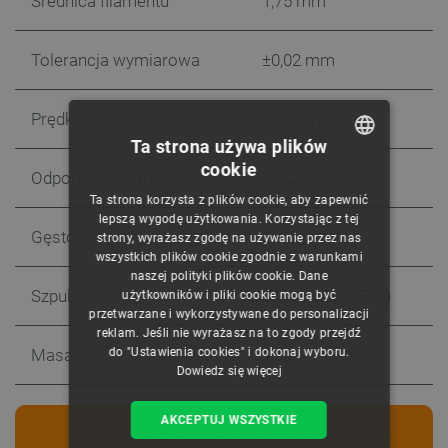
Średnica filamentu
1,75 mm
Tolerancja wymiarowa
±0,02 mm
Prędkość druku
< 300 mm/s
Ta strona używa plików
cookie
Odporność termiczna
57°C
POLISH
Ta strona korzysta z plików cookie, aby zapewnić
CZECH
lepszą wygodę użytkowania. Korzystając z tej
Gęstość
1,26 g/cm³
strony, wyrażasz zgodę na używanie przez nas
ENGLISH
wszystkich plików cookie zgodnie z warunkami
naszej polityki plików cookie. Dane
GERMAN
Szpula
Standard (z RFID)
użytkowników i pliki cookie mogą być
przetwarzane i wykorzystywane do personalizacji
reklam. Jeśli nie wyrażasz na to zgody przejdź
do "Ustawienia cookies" i dokonaj wyboru.
Masa
1 kg
Dowiedz się więcej
AKCEPTUJ WSZYSTKIE
Filamenty mają właściwości higroskopijne