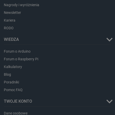
Nagrody i wyróżnienia
Newsletter
Kariera
critData
botland.com.pl
RODO
WIEDZA
Forum o Arduino
Forum o Raspberry Pi
Kalkulatory
Blog
Poradniki
CookieScriptConsent
CookieScript
Pomoc FAQ
botland.com.pl
TWOJE KONTO
Dane osobowe