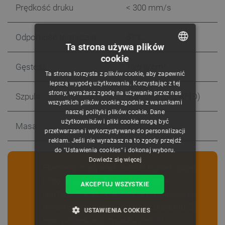
Prędkość druku
< 300 mm/s
Odporność termiczna
57°C
Ta strona używa plików
cookie
POLISH
Gęstość
1,26 g/cm³
Ta strona korzysta z plików cookie, aby zapewnić
CZECH
lepszą wygodę użytkowania. Korzystając z tej
strony, wyrażasz zgodę na używanie przez nas
Szpula
Standard (bez RFID)
ENGLISH
wszystkich plików cookie zgodnie z warunkami
naszej polityki plików cookie. Dane
GERMAN
użytkowników i pliki cookie mogą być
Masa
1 kg
przetwarzane i wykorzystywane do personalizacji
reklam. Jeśli nie wyrażasz na to zgody przejdź
do "Ustawienia cookies" i dokonaj wyboru.
Dowiedz się więcej
Filamenty mają właściwości higroskopijne
(chłoną wilgoć), dlatego naruszenie
AKCEPTUJ WSZYSTKIE
hermetycznego opakowania próżniowego
trwale obniża jakość i wartość produktu. Z
USTAWIENIA COOKIES
tego względu w przypadku zwrotu