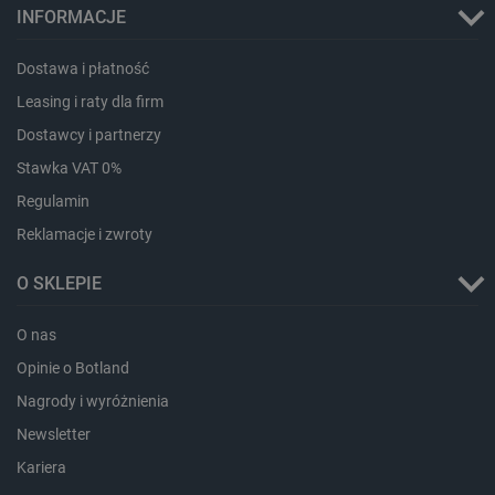
INFORMACJE
Dostawa i płatność
Leasing i raty dla firm
Dostawcy i partnerzy
isListDisplay
botland.com.pl
Stawka VAT 0%
Regulamin
Reklamacje i zwroty
_lb_ccc
.botland.com.pl
O SKLEPIE
O nas
Opinie o Botland
Nagrody i wyróżnienia
Newsletter
Kariera