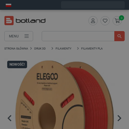
Zamów w ciągu:
1
:
45
:
29
, a wyślemy dziś!
0
MENU
STRONA GŁÓWNA
DRUK 3D
FILAMENTY
FILAMENTY PLA
NOWOŚĆ!