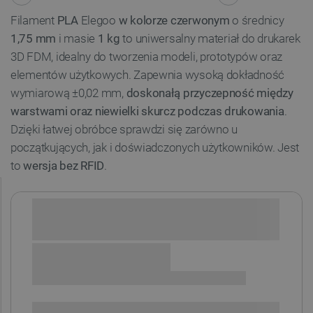
Filament
PLA
Elegoo
w kolorze czerwonym
o średnicy
1,75 mm
i masie
1 kg
to uniwersalny materiał do drukarek
3D FDM, idealny do tworzenia modeli, prototypów oraz
elementów użytkowych. Zapewnia wysoką dokładność
wymiarową ±0,02 mm,
doskonałą przyczepność między
warstwami oraz niewielki skurcz podczas drukowania
.
Dzięki łatwej obróbce sprawdzi się zarówno u
początkujących, jak i doświadczonych użytkowników. Jest
to
wersja bez RFID
.
Sprawdź opcje płatności i finansowania:
+
-
DODAJ DO KOSZYKA