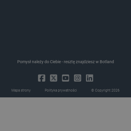
LaVisitorId_Ym90bGFuZC5sYWRlc2suY29tLw
.botland.com.pl
critCartData
botland.com.pl
Pomysł należy do Ciebie - resztę znajdziesz w Botland
Mapa strony
Polityka prywatności
© Copyright 2026
critAccountId
botland.com.pl