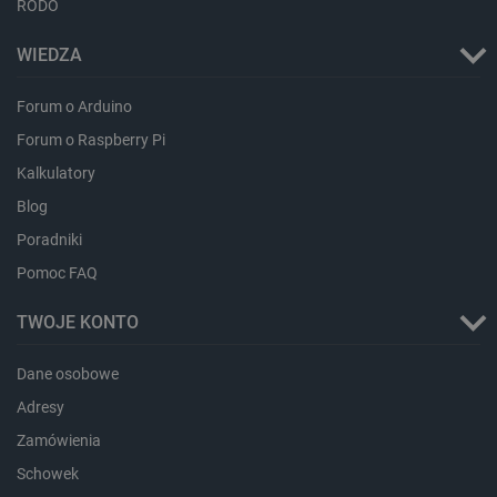
RODO
WIEDZA
critData
botland.com.pl
Forum o Arduino
Forum o Raspberry Pi
Kalkulatory
Blog
Poradniki
Pomoc FAQ
TWOJE KONTO
CookieScriptConsent
CookieScript
botland.com.pl
Dane osobowe
Adresy
Zamówienia
Schowek