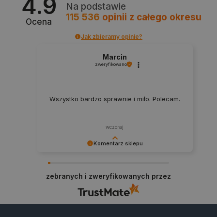
4.9
Na podstawie
115 536
opinii
z całego okresu
Ocena
Jak zbieramy opinie?
Marcin
zweryfikowano
PHPSESSID
PHP.net
botland.com.pl
Wszystko bardzo sprawnie i miło. Polecam.
wczoraj
Komentarz sklepu
Dziękujemy za najwyższą ocenę. Cieszymy się,
że nasz sprzęt trafił w dobre ręce. Polecamy się
zebranych i zweryfikowanych przez
na przyszłość.