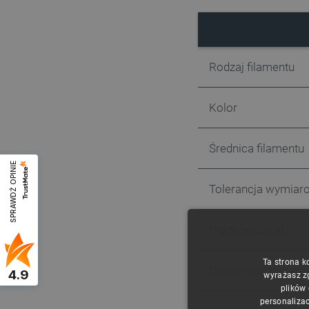
Rodzaj filamentu
Kolor
Średnica filamentu
SPRAWDŹ OPINIE
Tolerancja wymiar
Prędkość druku
Ta strona k
Odporność termicz
4.9
wyrażasz z
plików
personalizac