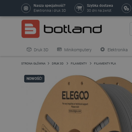
Nasza specjalność?
Szybka dostawa
Elektronika i druk 3D
30 dni na zwrot
Druk 3D
Minikomputery
Elektronika
Pozostałe
STRONA GŁÓWNA
DRUK 3D
FILAMENTY
FILAMENTY PLA
NOWOŚĆ!