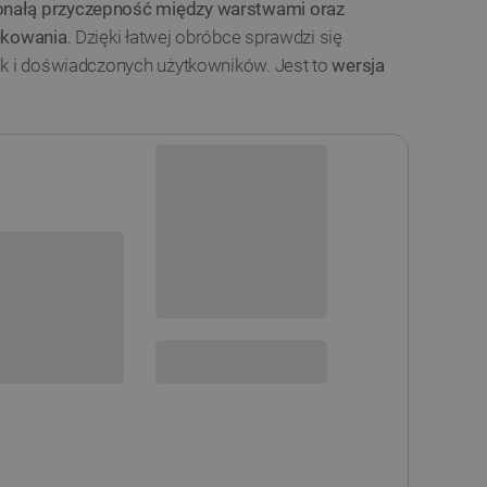
nałą przyczepność między warstwami oraz
ukowania
. Dzięki łatwej obróbce sprawdzi się
ak i doświadczonych użytkowników. Jest to
wersja
Dostępny
Wysyłka
24h
sowania:
Dostawa
od 8,99 PLN
30 dni
na zwrot
 DO KOSZYKA
SPRAWDŹ ILOŚĆ