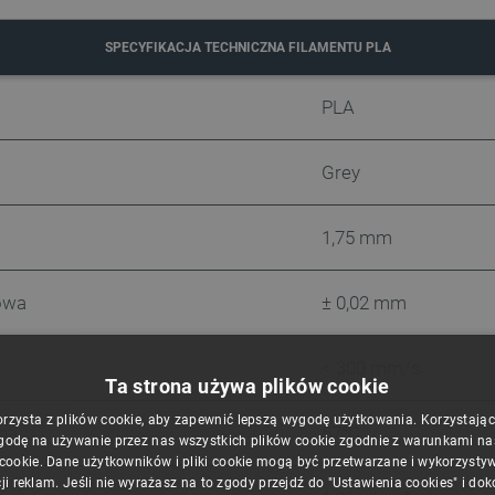
SPECYFIKACJA TECHNICZNA FILAMENTU PLA
PLA
Grey
1,75 mm
owa
± 0,02 mm
< 300 mm/s
Ta strona używa plików cookie
orzysta z plików cookie, aby zapewnić lepszą wygodę użytkowania. Korzystając z
na
57°C
godę na używanie przez nas wszystkich plików cookie zgodnie z warunkami nasz
 cookie. Dane użytkowników i pliki cookie mogą być przetwarzane i wykorzysty
ji reklam. Jeśli nie wyrażasz na to zgody przejdź do "Ustawienia cookies" i do