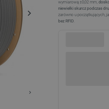
wymiarową ±0,02 mm,
dosko
niewielki skurcz podczas dr
zarówno u początkujących, j
bez RFID
.
Sprawdź opcje płatności i finan
+
-
DODAJ
Dostępne kolory: