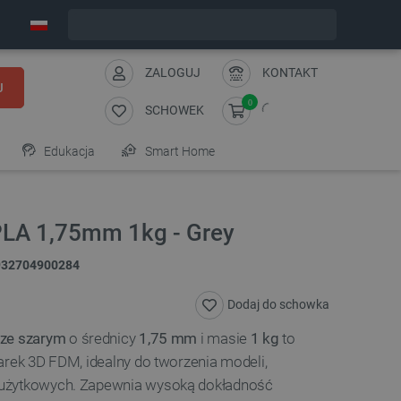
Wyślemy w poniedziałek
ZALOGUJ
KONTAKT
J
0
SCHOWEK
Edukacja
Smart Home
PLA 1,75mm 1kg - Grey
932704900284
Dodaj do schowka
ze szarym
o średnicy
1,75 mm
i masie
1 kg
to
arek 3D FDM, idealny do tworzenia modeli,
użytkowych. Zapewnia wysoką dokładność