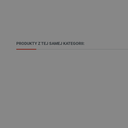
LaSID
__cf_bm
isListDisplay
PRODUKTY Z TEJ SAMEJ KATEGORII:
_lb_ccc
critData
CookieScriptConsent
LaVisitorId_Ym90bGFuZC5