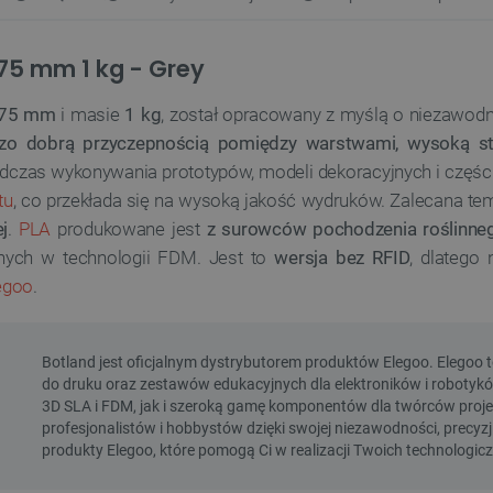
,75 mm 1 kg - Grey
,75 mm
i masie
1 kg
, został opracowany z myślą o niezawo
rdzo dobrą przyczepnością pomiędzy warstwami, wysoką st
dczas wykonywania prototypów, modeli dekoracyjnych i części 
tu
, co przekłada się na wysoką jakość wydruków. Zalecana t
j
.
PLA
produkowane jest
z surowców pochodzenia roślinne
anych w technologii FDM. Jest to
wersja bez RFID
, dlatego
egoo
.