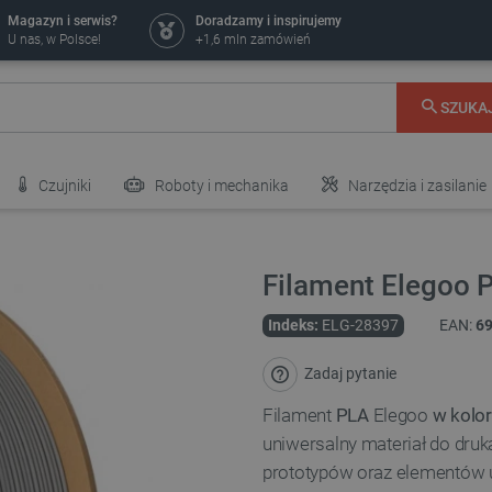
Magazyn i serwis?
Doradzamy i inspirujemy
U nas, w Polsce!
+1,6 mln zamówień
SZUKA
Czujniki
Roboty i mechanika
Narzędzia i zasilanie
Filament Elegoo 
Indeks:
ELG-28397
EAN:
6
Zadaj pytanie
Filament
PLA
Elegoo
w kolor
uniwersalny materiał do druk
prototypów oraz elementów 