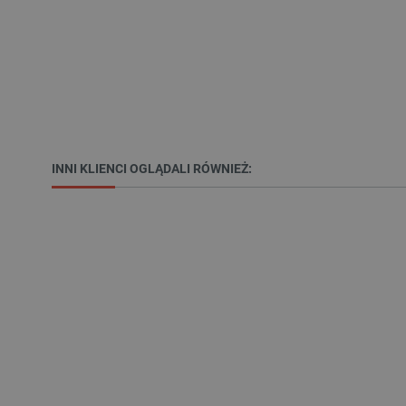
VISITOR_PRIVACY_METAD
Polityce prywa
__cf_bm
INNI KLIENCI OGLĄDALI RÓWNIEŻ:
__cf_bm
PHPSESSID
_smvs