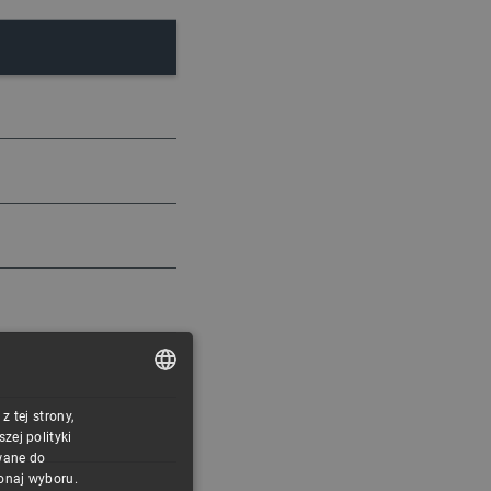
 tej strony,
POLISH
ej polityki
CZECH
wane do
konaj wyboru.
ENGLISH