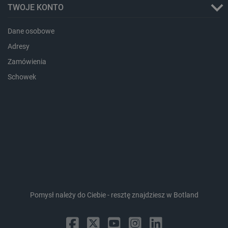
TWOJE KONTO
Dane osobowe
Adresy
Zamówienia
Schowek
CookieScriptConsent
CookieScript
botland.com.pl
Pomysł należy do Ciebie - resztę znajdziesz w Botland
LaVisitorId_Ym90bGFuZC5sYWRlc2suY29tLw
.botland.com.pl