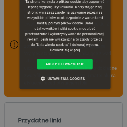
Filamenty mają właściwości higroskopijne
Ta strona korzysta z plików cookie, aby zapewnić
CZECH
lepszą wygodę użytkowania. Korzystając z tej
(chłoną wilgoć), dlatego naruszenie
strony, wyrażasz zgodę na używanie przez nas
ENGLISH
hermetycznego opakowania próżniowego
wszystkich plików cookie zgodnie z warunkami
trwale obniża jakość i wartość produktu. Z
naszej polityki plików cookie. Dane
GERMAN
użytkowników i pliki cookie mogą być
tego względu w przypadku zwrotu
przetwarzane i wykorzystywane do personalizacji
rozpakowanego towaru,
kwota zwrotu
reklam. Jeśli nie wyrażasz na to zgody przejdź
do "Ustawienia cookies" i dokonaj wyboru.
zostanie proporcjonalnie pomniejszona.
Dowiedz się więcej
Wyjątek stanowią zwroty wynikające z wad
fabrycznych materiału (np. filament jest
AKCEPTUJ WSZYSTKIE
uszkodzony lub pocięty).
Prosimy o dokładne
zweryfikowanie koloru i rodzaju materiału na
USTAWIENIA COOKIES
etykiecie przed otwarciem folii.
NIEZBĘDNE
WYDAJNOŚĆ
TARGETOWANIE
FUNKCJONALNOŚĆ
Przydatne linki