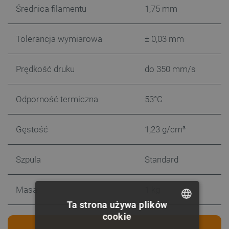
Średnica filamentu
1,75 mm
Tolerancja wymiarowa
± 0,03 mm
Prędkość druku
do 350 mm/s
Odporność termiczna
53°C
Gęstość
1,23 g/cm³
Szpula
Standard
Masa
1 kg
Ta strona używa plików
cookie
POLISH