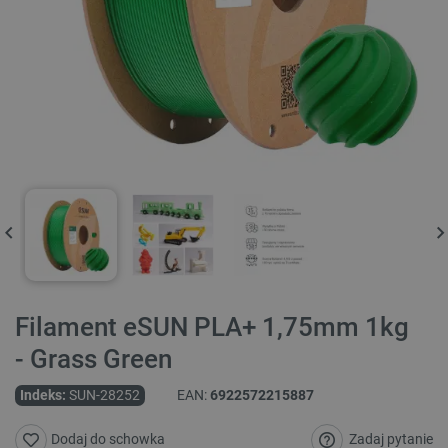
Filament eSUN PLA+ 1,75mm 1kg
- Grass Green
Indeks:
SUN-28252
EAN:
6922572215887
Zadaj pytanie
Dodaj do schowka