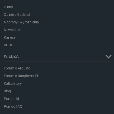
O nas
Opinie o Botland
Nagrody i wyróżnienia
_lb_ccc
.botland.com.pl
Newsletter
Kariera
RODO
WIEDZA
Forum o Arduino
Forum o Raspberry Pi
Kalkulatory
Blog
critData
botland.com.pl
Poradniki
Pomoc FAQ