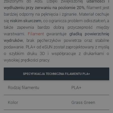
zbliżonymi do ABS. Dzięki zwiększonej
udarności i
wydłużeniu przy zerwaniu na poziomie 20%
, filament jest
bardziej odporny na pęknięcia i zginanie. Materiał cechuje
się
niskim skurczem
, co ogranicza problem odkształceń, a
także zapewnia bardzo dobrą przyczepność między
warstwami.
Filament
gwarantuje
gładką powierzchnię
wydruków
, brak pęcherzyków powietrza oraz stabilne
podawanie. PLA+ od eSUN został zaprojektowany z myślą
o szybkim druku 3D i współpracuje z drukarkami o
wysokiej prędkości pracy.
SPECYFIKACJA TECHNICZNA FILAMENTU PLA+
Rodzaj filamentu
PLA+
Kolor
Grass Green