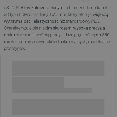
eSUN
PLA+ w kolorze zielonym
to filament do drukarek
3D typu FDM o średnicy
1,75 mm
, który oferuje
większą
wytrzymałość i elastyczność
niż standardowy PLA.
Charakteryzuje się
niskim skurczem, wysoką precyzją
druku
oraz możliwością pracy z dużą prędkością
do 350
mm/s
. Idealny do wydruków funkcjonalnych, modeli oraz
prototypów.
Sprawdź opcje płatności i finansowania:
+
-
DODAJ DO KOSZYKA