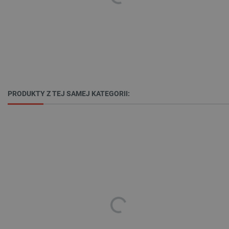
Polityce prywatności Google
VISITOR_PRIVACY_METADATA
YouTube
PRODUKTY Z TEJ SAMEJ KATEGORII:
.youtube.com