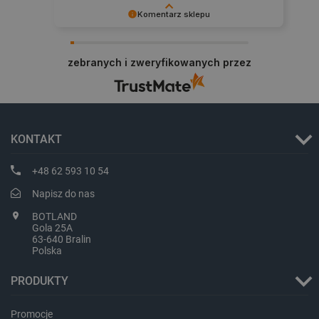
Komentarz sklepu
PHPSESSID
PHP.net
botland.com.pl
Dziękujemy za najwyższą ocenę. Cieszymy się,
że nasz sprzęt trafił w dobre ręce. Polecamy się
zebranych i zweryfikowanych przez
na przyszłość.
KONTAKT
+48 62 593 10 54
Napisz do nas
BOTLAND
Gola 25A
63-640 Bralin
Polska
PRODUKTY
_smvs
.botland.com.pl
Promocje