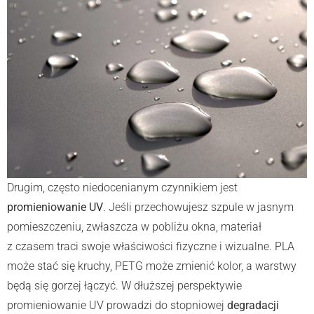
Drugim, często niedocenianym czynnikiem jest
promieniowanie UV
. Jeśli przechowujesz szpule w jasnym
pomieszczeniu, zwłaszcza w pobliżu okna, materiał
z czasem traci swoje właściwości fizyczne i wizualne. PLA
może stać się kruchy, PETG może zmienić kolor, a warstwy
będą się gorzej łączyć. W dłuższej perspektywie
promieniowanie UV prowadzi do stopniowej
degradacji