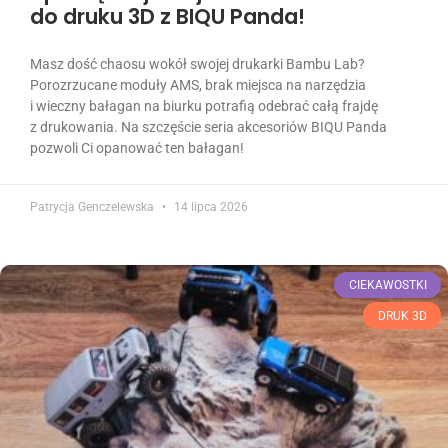
do druku 3D z BIQU Panda!
Masz dość chaosu wokół swojej drukarki Bambu Lab?
Porozrzucane moduły AMS, brak miejsca na narzędzia
i wieczny bałagan na biurku potrafią odebrać całą frajdę
z drukowania. Na szczęście seria akcesoriów BIQU Panda
pozwoli Ci opanować ten bałagan!
Patrycja Genczelewska
14 lipca 2026
CIEKAWOSTKI
DRUK 3D