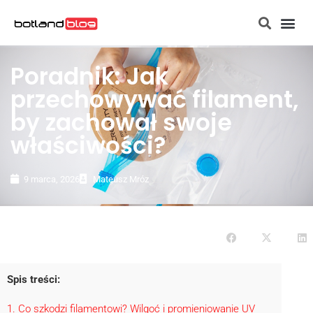
Strona g
Raspberry Pi
Poradnik: Jak
przechowywać filament,
by zachował swoje
właściwości?
9 marca, 2026
Mateusz Mróz
Spis treści:
1
Co szkodzi filamentowi? Wilgoć i promieniowanie UV