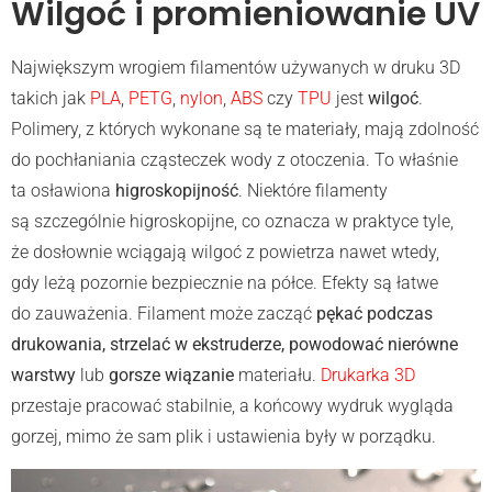
Wilgoć i promieniowanie UV
Największym wrogiem filamentów używanych w druku 3D
takich jak
PLA
,
PETG
,
nylon
,
ABS
czy
TPU
jest
wilgoć
.
Polimery, z których wykonane są te materiały, mają zdolność
do pochłaniania cząsteczek wody z otoczenia. To właśnie
ta osławiona
higroskopijność
. Niektóre filamenty
są szczególnie higroskopijne, co oznacza w praktyce tyle,
że dosłownie wciągają wilgoć z powietrza nawet wtedy,
gdy leżą pozornie bezpiecznie na półce. Efekty są łatwe
do zauważenia. Filament może zacząć
pękać podczas
drukowania, strzelać w ekstruderze, powodować nierówne
warstwy
lub
gorsze wiązanie
materiału.
Drukarka 3D
przestaje pracować stabilnie, a końcowy wydruk wygląda
gorzej, mimo że sam plik i ustawienia były w porządku.