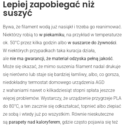
Lepiej zapobiegać niż
suszyć
Bywa, że filament wodą już nasiąkł i trzeba go reanimować.
Niektórzy robią to
w piekarniku
, na przykład w temperaturze
ok. 50°C przez kilka godzin albo
w suszarce do żywności
.
W niektórych przypadkach taka kuracja działa,
ale
nie ma gwarancji, że materiał odzyska pełną jakość
.
Może się okazać, że mimo suszenia filament nadal drukuje
się nierówno lub staje się bardziej łamliwy, albo, co gorsza,
niedokładny termostat domowego urządzenia AGD
z wahaniami nawet o kilkadziesiąt stopni spłata jeszcze
więcej problemów. Wystarczy, że urządzenie przygrzeje PLA
do 80°C, a ten zacznie się odkształcać, topnieć albo zlepiać
ze sobą i wtedy już po wszystkim. Równie nieskuteczne
są
parapety nad kaloryferem
, gdzie często pojawia się też