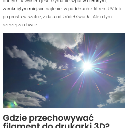
dobrym nawykiem jest trzymanie szpul
w ciemnym,
zamkniętym miejscu
najlepiej w pudełkach z filtrem UV lub
po prostu w szafce, z dala od źródeł światła. Ale o tym
szerzej za chwilę.
Gdzie przechowywać
filament do drukarki 3D?