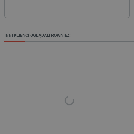
Niezbędne
Wydajność
Targetowanie
Funkcjonalność
Niezbędne pliki cookie umożliwiają korzystanie z
podstawowych funkcji strony internetowej, takich
jak logowanie użytkownika i zarządzanie kontem.
INNI KLIENCI OGLĄDALI RÓWNIEŻ:
Bez niezbędnych plików cookie nie można
prawidłowo korzystać ze strony internetowej.
Provider /
Nazwa
Domena
PrestaShop-[abcdef0123456789]{32}
.botland.com.pl
_lb
.botland.com.pl