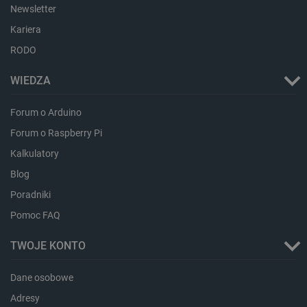
Newsletter
Kariera
_lb_ccc
.botland.com.pl
RODO
WIEDZA
Forum o Arduino
Forum o Raspberry Pi
Kalkulatory
Blog
Poradniki
critData
botland.com.pl
Pomoc FAQ
TWOJE KONTO
Dane osobowe
Adresy