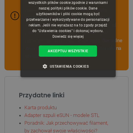
tego względu w przypadku zwrotu
wszystkich plików cookie zgodnie z warunkami
naszej polityki plików cookie. Dane
rozpakowanego towaru,
kwota zwrotu
GERMAN
użytkowników i pliki cookie mogą być
zostanie proporcjonalnie pomniejszona.
przetwarzane i wykorzystywane do personalizacji
Wyjątek stanowią zwroty wynikające z wad
reklam. Jeśli nie wyrażasz na to zgody przejdź
do "Ustawienia cookies" i dokonaj wyboru.
fabrycznych materiału (np. filament jest
Dowiedz się więcej
uszkodzony lub pocięty).
Prosimy o dokładne
zweryfikowanie koloru i rodzaju materiału na
AKCEPTUJ WSZYSTKIE
etykiecie przed otwarciem folii.
USTAWIENIA COOKIES
NIEZBĘDNE
WYDAJNOŚĆ
Przydatne linki
TARGETOWANIE
Karta produktu
FUNKCJONALNOŚĆ
Adapter szpuli eSUN - modele STL
Poradnik: Jak przechowywać filament,
by zachował swoje właściwości?