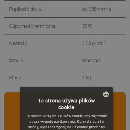
Prędkość druku
do 350 mm/s
Odporność termiczna
53°C
Gęstość
1,23 g/cm³
Szpula
Standard
Masa
1 kg
Ta strona używa plików
Filamenty mają właściwości higroskopijne
cookie
(chłoną wilgoć), dlatego naruszenie
POLISH
hermetycznego opakowania próżniowego
Ta strona korzysta z plików cookie, aby zapewnić
CZECH
lepszą wygodę użytkowania. Korzystając z tej
trwale obniża jakość i wartość produktu. Z
strony, wyrażasz zgodę na używanie przez nas
ENGLISH