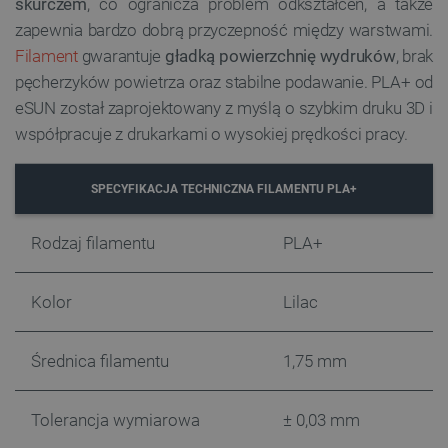
skurczem
, co ogranicza problem odkształceń, a także
zapewnia bardzo dobrą przyczepność między warstwami.
Filament
gwarantuje
gładką powierzchnię wydruków
, brak
pęcherzyków powietrza oraz stabilne podawanie. PLA+ od
eSUN został zaprojektowany z myślą o szybkim druku 3D i
współpracuje z drukarkami o wysokiej prędkości pracy.
SPECYFIKACJA TECHNICZNA FILAMENTU PLA+
Rodzaj filamentu
PLA+
Kolor
Lilac
Średnica filamentu
1,75 mm
Tolerancja wymiarowa
± 0,03 mm