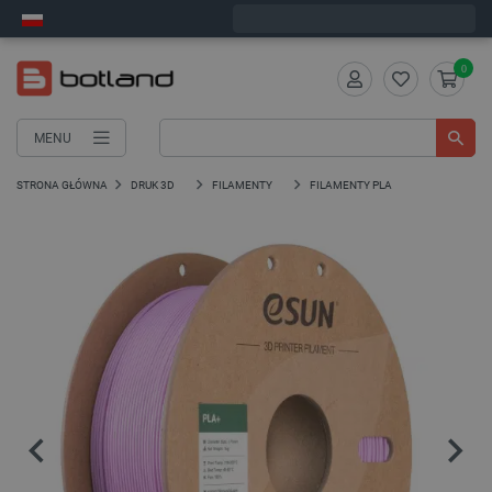
Zamów w ciągu:
7
:
06
:
49
, a wyślemy dziś!
0
MENU
STRONA GŁÓWNA
DRUK 3D
FILAMENTY
FILAMENTY PLA