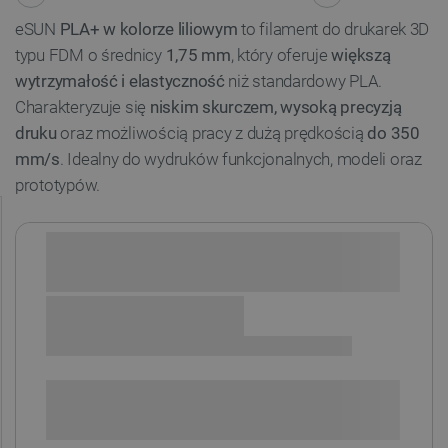
eSUN
PLA+ w kolorze liliowym
to filament do drukarek 3D
typu FDM o średnicy
1,75 mm
, który oferuje
większą
wytrzymałość i elastyczność
niż standardowy PLA.
Charakteryzuje się
niskim skurczem, wysoką precyzją
druku
oraz możliwością pracy z dużą prędkością
do 350
mm/s
. Idealny do wydruków funkcjonalnych, modeli oraz
prototypów.
Sprawdź opcje płatności i finansowania:
+
-
DODAJ DO KOSZYKA