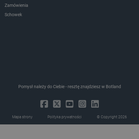
Zamówienia
Schowek
CookieScriptConsent
CookieScript
botland.com.pl
Pomysł należy do Ciebie - resztę znajdziesz w Botland
LaVisitorId_Ym90bGFuZC5sYWRlc2suY29tLw
.botland.com.pl
Mapa strony
Polityka prywatności
© Copyright 2026
critCartData
botland.com.pl