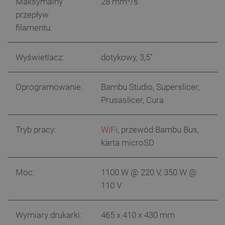
Maksymalny
28 mm³/s
przepływ
filamentu:
Storage declaration
Wyświetlacz:
dotykowy, 3,5"
Storage
Nazwa
Opis
type
_uetvid_exp
Pamięć
Oprogramowanie:
Bambu Studio, Superslicer,
lokalna
Prusaslicer, Cura
dlapi_ucp
Pamięć
lokalna
_cltk
Pamięć
Tryb pracy:
WiFi
, przewód Bambu Bus,
sesji
karta microSD
smforms
Pamięć
lokalna
_smvc
Pamięć
Moc:
1100 W @ 220 V, 350 W @
lokalna
110 V
lbx_ac_easystorage
Pamięć
sesji
dlapi_consent
Pamięć
Wymiary drukarki:
465 x 410 x 430 mm
lokalna