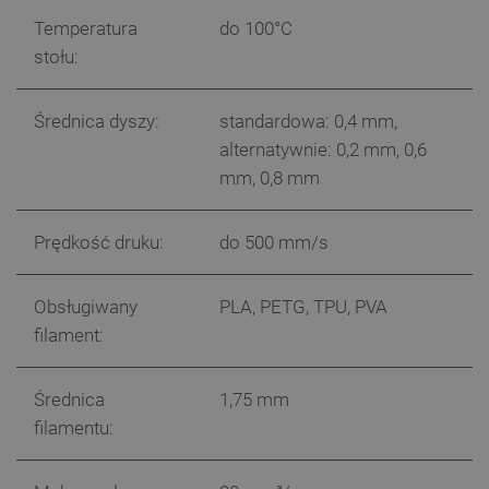
Temperatura
do 100°C
stołu:
critCartData
botland.com.pl
Średnica dyszy:
standardowa: 0,4 mm,
alternatywnie: 0,2 mm, 0,6
mm, 0,8 mm
Prędkość druku:
do 500 mm/s
critAccountId
botland.com.pl
Obsługiwany
PLA, PETG, TPU, PVA
filament:
Średnica
1,75 mm
filamentu: