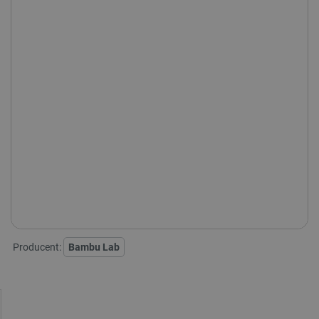
+
-
DODAJ DO KOSZYKA
Skonfiguruj swój zestaw:
Klej ułatwiający drukowanie
SPRAWDŹ ILOŚĆ
Dostępny
Wysyłka
24h
Darmowa
dostawa
30 dni
na zwrot
Producent:
Bambu Lab