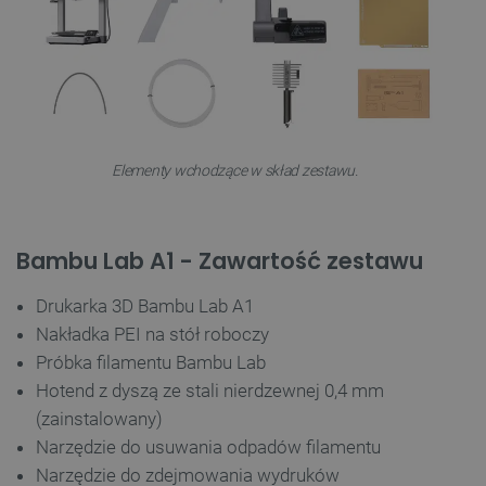
isListDisplay
botland.com.pl
Elementy wchodzące w skład zestawu.
_lb_ccc
.botland.com.pl
Bambu Lab A1 - Zawartość zestawu
Drukarka 3D Bambu Lab A1
Nakładka PEI na stół roboczy
Próbka filamentu Bambu Lab
Hotend z dyszą ze stali nierdzewnej 0,4 mm
(zainstalowany)
Narzędzie do usuwania odpadów filamentu
critData
botland.com.pl
Narzędzie do zdejmowania wydruków