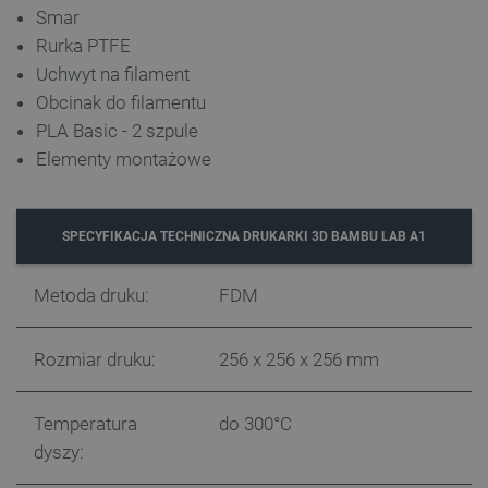
Smar
Rurka PTFE
Uchwyt na filament
Obcinak do filamentu
PLA Basic - 2 szpule
Elementy montażowe
CookieScriptConsent
CookieScript
SPECYFIKACJA TECHNICZNA DRUKARKI 3D BAMBU LAB A1
botland.com.pl
Metoda druku:
FDM
Rozmiar druku:
256 x 256 x 256 mm
Temperatura
do 300°C
dyszy:
LaVisitorId_Ym90bGFuZC5sYWRlc2suY29tLw
.botland.com.pl