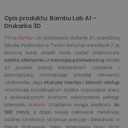
Opis produktu: Bambu Lab A1 -
Drukarka 3D
Firma
Bambu Lab
przedstawia drukarkę A1, prawdziwą
fabrykę możliwości w Twoim domu lub warsztacie! Z jej
pomocą każdy projekt może zostać zrealizowany
szybko, efektywnie i z imponującą dokładnością
. Model
A1 posiada szereg inteligentnych czujników i
automatyzacji, minimalizując potrzebę interwencji
użytkownika. Jego
intuicyjny interfejs i łatwość obsługi
umożliwiają początkującym szybkie rozpoczęcie pracy,
a doświadczonym twórcom wykorzystanie pełnego
potencjału
drukarki
. Urządzenie osiąga prędkości
do
500 mm/s
, a dzięki swojej całkowicie metalowej,
solidnej konstrukcji, utrzymuje precyzję i dokładność w
trakcie drukowania. Hałas, generowany przez
silniki