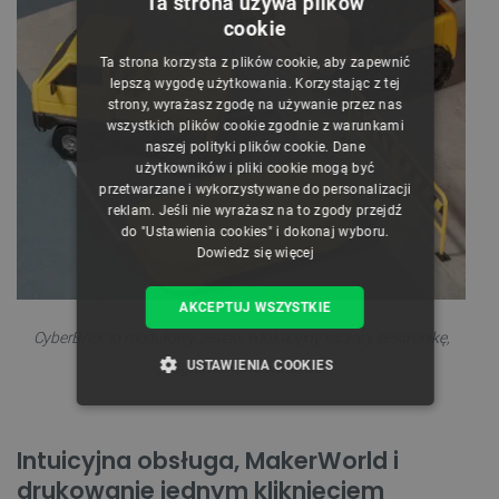
Ta strona używa plików
cookie
POLISH
Ta strona korzysta z plików cookie, aby zapewnić
CZECH
lepszą wygodę użytkowania. Korzystając z tej
strony, wyrażasz zgodę na używanie przez nas
ENGLISH
wszystkich plików cookie zgodnie z warunkami
naszej polityki plików cookie. Dane
GERMAN
użytkowników i pliki cookie mogą być
przetwarzane i wykorzystywane do personalizacji
reklam. Jeśli nie wyrażasz na to zgody przejdź
do "Ustawienia cookies" i dokonaj wyboru.
Dowiedz się więcej
AKCEPTUJ WSZYSTKIE
CyberBrick to modułowy zestaw edukacyjny łączący elektronikę,
USTAWIENIA COOKIES
programowanie i druk 3D.
NIEZBĘDNE
WYDAJNOŚĆ
Intuicyjna obsługa, MakerWorld i
TARGETOWANIE
drukowanie jednym kliknięciem