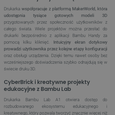
FUNKCJONALNOŚĆ
Drukarka
współpracuje z platformą MakerWorld, która
udostępnia tysiące gotowych modeli 3D
przygotowanych przez społeczność użytkowników z
całego świata. Wiele projektów można przesłać do
Niezbędne
Wydajność
Targetowanie
drukarki bezpośrednio z aplikacji Bambu Handy za
Funkcjonalność
pomocą kilku kliknięć.
Intuicyjny ekran dotykowy
Niezbędne pliki cookie umożliwiają korzystanie z
prowadzi użytkownika przez kolejne etapy konfiguracji
podstawowych funkcji strony internetowej, takich
jak logowanie użytkownika i zarządzanie kontem.
oraz obsługi urządzenia. Dzięki temu nawet osoby bez
Bez niezbędnych plików cookie nie można
wcześniejszego doświadczenia szybko odnajdują się w
prawidłowo korzystać ze strony internetowej.
świecie druku 3D.
Provider /
Nazwa
Domena
CyberBrick i kreatywne projekty
PrestaShop-[abcdef0123456789]{32}
.botland.com.pl
edukacyjne z Bambu Lab
Drukarka Bambu Lab A1 otwiera dostęp do
_lb
.botland.com.pl
rozbudowanego ekosystemu edukacyjnego i
kreatywnego, który pozwala tworzyć znacznie więcej niż