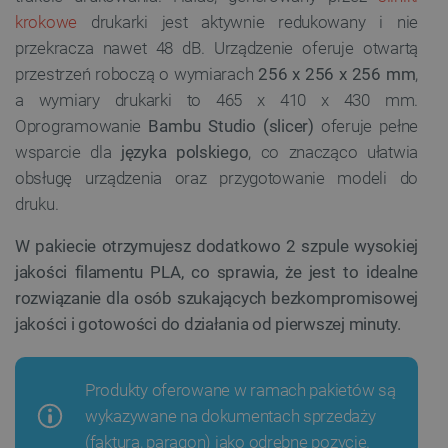
krokowe
drukarki jest aktywnie redukowany i nie
przekracza nawet 48 dB. Urządzenie oferuje otwartą
przestrzeń roboczą o wymiarach
256 x 256 x 256 mm
,
a wymiary drukarki to 465 x 410 x 430 mm.
Oprogramowanie
Bambu Studio (slicer)
oferuje pełne
wsparcie dla
języka polskiego
, co znacząco ułatwia
obsługę urządzenia oraz przygotowanie modeli do
druku.
W pakiecie otrzymujesz dodatkowo 2 szpule wysokiej
jakości filamentu PLA, co sprawia, że jest to idealne
rozwiązanie dla osób szukających bezkompromisowej
jakości i gotowości do działania od pierwszej minuty.
Produkty oferowane w ramach pakietów są
wykazywane na dokumentach sprzedaży
(faktura, paragon) jako odrębne pozycje.