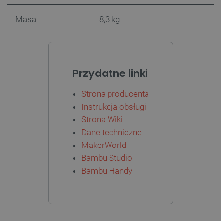
_uetvid
Pamięć
lokalna
Masa:
8,3 kg
_smsps
Pamięć
lokalna
lastExternalReferrer
Pamięć
lokalna
Przydatne linki
ea_lu_ts
Pamięć
lokalna
Strona producenta
ea_gu_ts
Pamięć
lokalna
Instrukcja obsługi
_gcl_ls
Pamięć
Strona Wiki
lokalna
Dane techniczne
_smps
Pamięć
lokalna
MakerWorld
Bambu Studio
luigis.env.v2.159265-
Pamięć
182023
sesji
Bambu Handy
_uetsid_exp
Pamięć
lokalna
_uetsid
Pamięć
lokalna
_smsp-r-65208
Pamięć