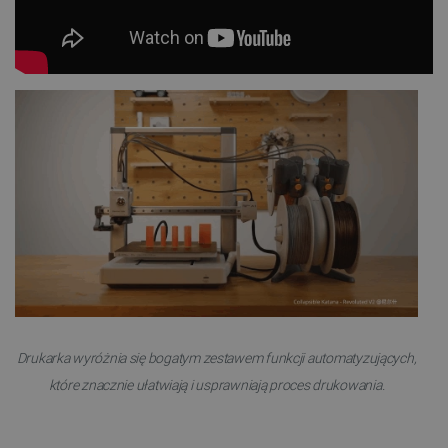
Drukarka wyróżnia się bogatym zestawem funkcji automatyzujących,
które znacznie ułatwiają i usprawniają proces drukowania.