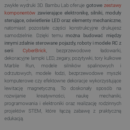
zwykłe wydruki 3D. Bambu Lab oferuje
gotowe
zestawy
komponentów
zawierające elektronikę, silniki, moduły
sterujące, oświetlenie LED oraz elementy mechaniczne
,
natomiast pozostałe części konstrukcyjne drukujesz
samodzielnie. Dzięki temu
można budować między
innymi zdalnie sterowane pojazdy, roboty i modele RC z
Polityce prywatności Google
serii
CyberBrick
, bezprzewodowe ładowarki,
dekoracyjne lampki LED, zegary, pozytywki, tory kulkowe
VISITOR_PRIVACY_METADATA
YouTube
Marble Run, modele silników spalinowych i
.youtube.com
odrzutowych, modele łodzi, bezprzewodowe myszki
komputerowe czy efektowne dekoracje wykorzystujące
lewitację magnetyczną. To doskonały sposób na
rozwijanie kreatywności, naukę mechaniki,
programowania i elektroniki oraz realizację rodzinnych
projektów STEM, które łączą zabawę z praktyczną
edukacją.