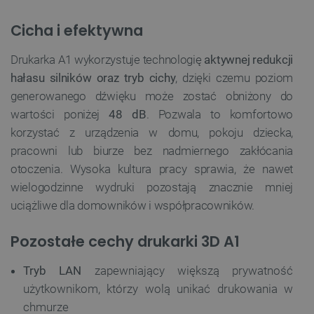
Cicha i efektywna
Drukarka A1 wykorzystuje technologię
aktywnej redukcji
__cf_bm
Cloudflare Inc.
.inpost.pl
hałasu silników oraz tryb cichy
, dzięki czemu poziom
generowanego dźwięku może zostać obniżony do
wartości poniżej
48 dB
. Pozwala to komfortowo
korzystać z urządzenia w domu, pokoju dziecka,
pracowni lub biurze bez nadmiernego zakłócania
otoczenia. Wysoka kultura pracy sprawia, że nawet
wielogodzinne wydruki pozostają znacznie mniej
uciążliwe dla domowników i współpracowników.
__cf_bm
Cloudflare Inc.
.webshopapp.com
Pozostałe cechy drukarki 3D A1
Tryb LAN
zapewniający większą prywatność
użytkownikom, którzy wolą unikać drukowania w
chmurze