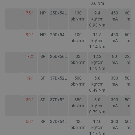
0.6
Nm
75:1
HP
25Dx54L
130
9.4
450
6000
critData
botland.com.pl
obr/min
kg*cm
mA
mA
0.93
Nm
99:1
HP
25Dx54L
100
11.5
450
6000
obr/min
kg*cm
mA
mA
1.14
Nm
172:1
SP
25Dx56L
33
12.2
80
2200
obr/min
kg*cm
mA
mA
1.19
Nm
19:1
SP
37Dx52L
500
5.0
300
5000
obr/min
kg*cm
mA
mA
0.49
Nm
CookieScriptConsent
CookieScript
botland.com.pl
30:1
SP
37Dx52L
350
8.0
300
5000
obr/min
kg*cm
mA
mA
0.79
Nm
50:1
SP
37Dx54L
200
12.0
300
5000
obr/min
kg*cm
mA
mA
1.17
Nm