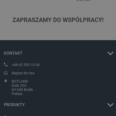
ZAPRASZAMY DO WSPÓŁPRACY!
Storage declaration
KONTAKT
Storage
Nazwa
Opis
type
+48 62 593 10 54
_uetvid_exp
Pamięć
lokalna
Napisz do nas
dlapi_ucp
Pamięć
BOTLAND
lokalna
Gola 25A
63-640 Bralin
_cltk
Pamięć
Polska
sesji
smforms
Pamięć
PRODUKTY
lokalna
_smvc
Pamięć