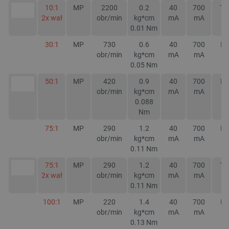
10:1
MP
2200
0.2
40
700
TA
2x wał
obr/min
kg*cm
mA
mA
0.01
Nm
30:1
MP
730
0.6
40
700
NI
obr/min
kg*cm
mA
mA
0.05
Nm
50:1
MP
420
0.9
40
700
NI
obr/min
kg*cm
mA
mA
0.088
Nm
75:1
MP
290
1.2
40
700
NI
obr/min
kg*cm
mA
mA
0.11
Nm
75:1
MP
290
1.2
40
700
TA
2x wał
obr/min
kg*cm
mA
mA
0.11
Nm
100:1
MP
220
1.4
40
700
NI
obr/min
kg*cm
mA
mA
0.13
Nm