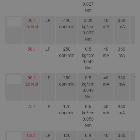
0.027
Nm
30:1
LP
440
0.28
40
360
TA
2x wał
obr/min
kg*cm
mA
mA
0.027
Nm
50:1
LP
250
0.5
40
360
NI
obr/min
kg*cm
mA
mA
0.049
Nm
50:1
LP
250
0.5
40
360
TA
2x wał
obr/min
kg*cm
mA
mA
0.049
Nm
75:1
LP
170
0.6
40
360
NI
obr/min
kg*cm
mA
mA
0.058
Nm
100:1
LP
120
0.9
40
360
NI