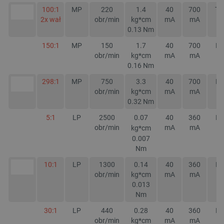
100:1
MP
220
1.4
40
700
TA
2x wał
obr/min
kg*cm
mA
mA
0.13
Nm
150:1
MP
150
1.7
40
700
NI
obr/min
kg*cm
mA
mA
0.16
Nm
298:1
MP
750
3.3
40
700
NI
obr/min
kg*cm
mA
mA
0.32
Nm
5:1
LP
2500
0.07
40
360
NI
obr/min
mA
mA
kg*cm
0.007
Nm
10:1
LP
1300
0.14
40
360
NI
obr/min
kg*cm
mA
mA
0.013
Nm
30:1
LP
440
0.28
40
360
NI
obr/min
kg*cm
mA
mA