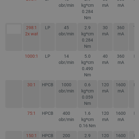
obr/min
kg*cm
mA
mA
0.284
Nm
298:1
LP
45
2.9
30
360
TA
2x wał
obr/min
kg*cm
mA
mA
0.284
Nm
1000:1
LP
14
5.0
40
360
NI
obr/min
kg*cm
mA
mA
0.490
Nm
30:1
HPCB
1000
0.6
120
1600
NI
obr/min
kg*cm
mA
mA
0.059
Nm
75:1
HPCB
400
1.6
120
1600
NI
obr/min
kg*cm
mA
mA
0.16
Nm
150:1
HPCB
200
2.9
120
1600
NI