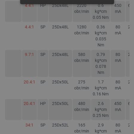
4.4:1
HP
25Dx48L
2220
0.6
450
60
NIEZBĘDNE
WYDAJNOŚĆ
obr/min
kg*cm
mA
m
0.05
Nm
TARGETOWANIE
4.4:1
SP
25Dx48L
1280
0.36
80
22
obr/min
kg*cm
mA
m
FUNKCJONALNOŚĆ
0.035
Nm
9.7:1
SP
25Dx48L
580
0.79
80
22
obr/min
kg*cm
mA
m
Niezbędne
Wydajność
Targetowanie
0.078
Funkcjonalność
Nm
20.4:1
SP
25Dx50L
275
1.7
80
22
Niezbędne pliki cookie umożliwiają korzystanie z
podstawowych funkcji strony internetowej, takich
obr/min
kg*cm
mA
m
jak logowanie użytkownika i zarządzanie kontem.
0.16
Nm
Bez niezbędnych plików cookie nie można
prawidłowo korzystać ze strony internetowej.
20.4:1
HP
25Dx50L
480
2.6
450
60
obr/min
kg*cm
mA
m
Provider /
Nazwa
0.25
Nm
Domena
PrestaShop-[abcdef0123456789]{32}
.botland.com.pl
34:1
SP
25Dx52L
165
2.9
80
22
obr/min
kg*cm
mA
m