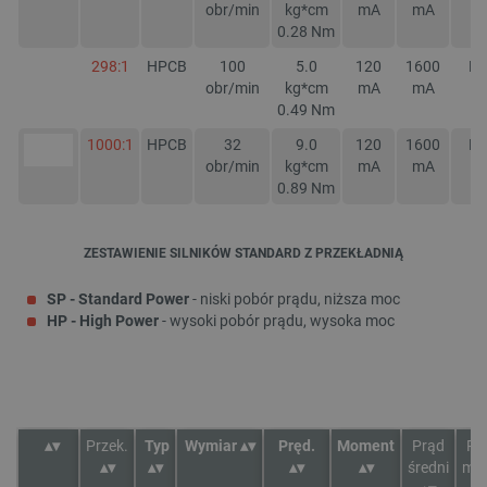
obr/min
kg*cm
mA
mA
0.28
Nm
298:1
HPCB
100
5.0
120
1600
NI
obr/min
kg*cm
mA
mA
0.49
Nm
1000:1
HPCB
32
9.0
120
1600
NI
obr/min
kg*cm
mA
mA
0.89
Nm
ZESTAWIENIE SILNIKÓW STANDARD Z PRZEKŁADNIĄ
SP - Standard Power
- niski pobór prądu, niższa moc
HP - High Power
- wysoki pobór prądu, wysoka moc
Przek.
Typ
Wymiar
Pręd.
Moment
Prąd
Pr
średni
mak