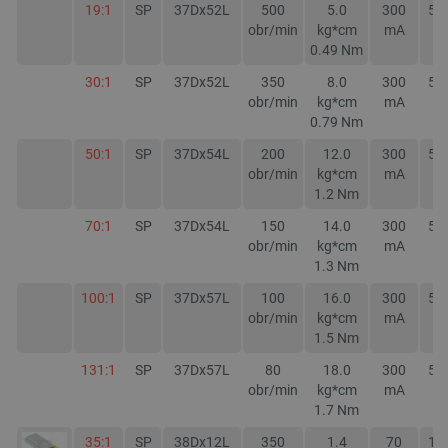
19:1
SP
37Dx52L
500
5.0
300
50
obr/min
kg*cm
mA
m
0.49
Nm
30:1
SP
37Dx52L
350
8.0
300
50
obr/min
kg*cm
mA
m
0.79
Nm
50:1
SP
37Dx54L
200
12.0
300
50
obr/min
kg*cm
mA
m
PHPSESSID
PHP.net
1.2
Nm
botland.com.pl
70:1
SP
37Dx54L
150
14.0
300
50
obr/min
kg*cm
mA
m
1.3
Nm
100:1
SP
37Dx57L
100
16.0
300
50
obr/min
kg*cm
mA
m
1.5
Nm
131:1
SP
37Dx57L
80
18.0
300
50
obr/min
kg*cm
mA
m
1.7
Nm
35:1
SP
38Dx12L
350
1.4
70
15