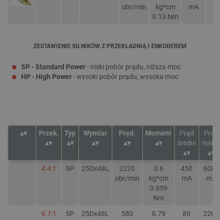
obr/min
kg*cm
mA
m
0.13
Nm
ZESTAWIENIE SILNIKÓW Z PRZEKŁADNIĄ I ENKODEREM
_smvs
.botland.com.pl
SP - Standard Power
- niski pobór prądu, niższa moc
HP - High Power
- wysoki pobór prądu, wysoka moc
LaSID
Quality Unit LLC
botland.com.pl
Przek.
Typ
Wymiar
Pręd.
Moment
Prąd
Prąd
średni
maks
4.4:1
SP
25Dx48L
2220
0.6
450
6000
__cf_bm
Cloudflare Inc.
obr/min
kg*cm
mA
mA
.bambulab.com
0.059
Nm
9.7:1
SP
25Dx48L
580
0.79
80
2200