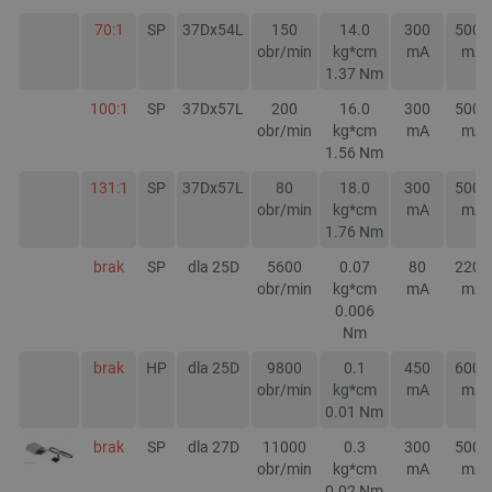
70:1
SP
37Dx54L
150
14.0
300
5000
obr/min
kg*cm
mA
mA
1.37
Nm
LaVisitorId_Ym90bGFuZC5sYWRlc2suY29tLw
.botland.com.pl
100:1
SP
37Dx57L
200
16.0
300
5000
obr/min
kg*cm
mA
mA
1.56
Nm
131:1
SP
37Dx57L
80
18.0
300
5000
critCartData
botland.com.pl
obr/min
kg*cm
mA
mA
1.76
Nm
brak
SP
dla 25D
5600
0.07
80
2200
obr/min
kg*cm
mA
mA
0.006
Nm
brak
HP
dla 25D
9800
0.1
450
6000
obr/min
kg*cm
mA
mA
critAccountId
botland.com.pl
0.01
Nm
brak
SP
dla 27D
11000
0.3
300
5000
obr/min
kg*cm
mA
mA
0.02
Nm