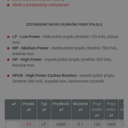
Silniki z przekładnią i enkoderem
ZESTAWIENIE MICRO SILNIKÓW FIRMY POLOLU
LP - Low Power
- niski pobór prądu (średnio 120 mA), niższa
moc
MP - Medium Power
- średni pobór prądu (średnio 700 mA),
średnia moc
HP - High Power
- wysoki pobór prądu (średnio 360 mA),
wysoka moc
HPCB - High Power Carbon Brushes
- wysoki pobór prądu
(średnio 360 mA), wysoka moc, karbonowe szczotki
Przekł.
Typ
Prędkość
Moment
Prąd
Prąd
Wa
średni
maks.
obus
5:1
LP
6000
0.1
120
1600
NI