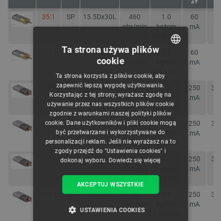
35:1
SP
15.5Dx30L
460
1.0
60
80
obr/min
kg*cm
mA
m
0.09
Nm
Ta strona używa plików
115:1
SP
15.5Dx30L
140
2.5
60
80
cookie
obr/min
kg*cm
mA
m
POLISH
0.24
Nm
Ta strona korzysta z plików cookie, aby
CZECH
zapewnić lepszą wygodę użytkowania.
29:1
SP
20Dx41L
450
1.8
250
33
Korzystając z tej strony, wyrażasz zgodę na
obr/min
kg*cm
mA
m
ENGLISH
używanie przez nas wszystkich plików cookie
0.17
Nm
zgodnie z warunkami naszej polityki plików
GERMAN
cookie. Dane użytkowników i pliki cookie mogą
56:1
SP
20Dx42L
250
3.3
250
33
być przetwarzane i wykorzystywane do
obr/min
kg*cm
mA
m
personalizacji reklam. Jeśli nie wyrażasz na to
0.32
Nm
zgody przejdź do "Ustawienia cookies" i
73:1
SP
20Dx42L
280
4.3
250
33
dokonaj wyboru.
Dowiedz się więcej
obr/min
kg*cm
mA
m
0.42
Nm
AKCEPTUJ WSZYSTKIE
154:1
SP
20Dx44L
90
8.6
250
33
obr/min
kg*cm
mA
m
USTAWIENIA COOKIES
0.85
Nm