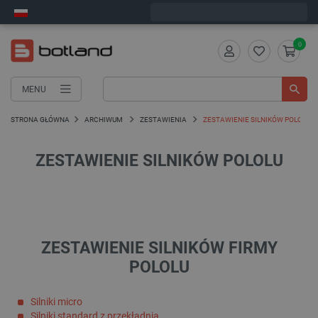
Zamów w ciągu:
5
:
29
:
29
, a wyślemy dziś!
0
MENU
STRONA GŁÓWNA
ARCHIWUM
ZESTAWIENIA
ZESTAWIENIE SILNIKÓW POLOLU
ZESTAWIENIE SILNIKÓW POLOLU
ZESTAWIENIE SILNIKÓW FIRMY
POLOLU
Silniki micro
Silniki standard z przekładnią