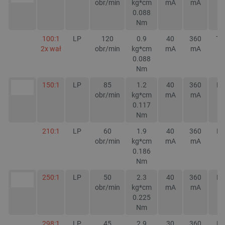
obr/min
kg*cm
mA
mA
0.088
Nm
100:1
LP
120
0.9
40
3
60
TA
2x wał
obr/min
kg*cm
mA
mA
0.088
Nm
150:1
LP
85
1.2
40
360
NI
obr/min
kg*cm
mA
mA
0.117
Nm
210:1
LP
60
1.9
40
360
NI
obr/min
kg*cm
mA
mA
0.186
Nm
250:1
LP
50
2.3
40
360
NI
obr/min
kg*cm
mA
mA
0.225
Nm
298:1
LP
45
2.9
30
360
NI