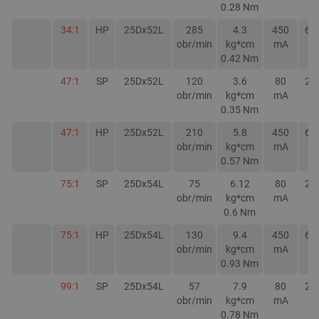
0.28
Nm
34:1
HP
25Dx52L
285
4.3
450
60
_lb
.botland.com.pl
obr/min
kg*cm
mA
m
0.42
Nm
47:1
SP
25Dx52L
120
3.6
80
22
obr/min
kg*cm
mA
m
0.35
Nm
47:1
HP
25Dx52L
210
5.8
450
60
obr/min
kg*cm
mA
m
0.57
Nm
75:1
SP
25Dx54L
75
6.12
80
22
Polityce prywatności Google
obr/min
kg*cm
mA
m
0.6
Nm
VISITOR_PRIVACY_METADATA
YouTube
75:1
HP
25Dx54L
130
9.4
450
60
.youtube.com
obr/min
kg*cm
mA
m
0.93
Nm
99:1
SP
25Dx54L
57
7.9
80
22
obr/min
kg*cm
mA
m
0.78
Nm