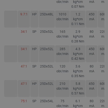
obr/min
kg*cm
mA
mA
0.07
Nm
9.7:1
HP
25Dx48L
1010
1.2
450
6000
obr/min
kg*cm
mA
mA
0.11
Nm
isListDisplay
botland.com.pl
34:1
SP
25Dx52L
165
2.9
80
2200
obr/min
kg*cm
mA
mA
0.28
Nm
34:1
HP
25Dx52L
285
4.3
450
6000
obr/min
kg*cm
mA
mA
0.42
Nm
_lb_ccc
.botland.com.pl
47:1
SP
25Dx52L
120
3.6
80
2200
obr/min
kg*cm
mA
mA
0.35
Nm
47:1
HP
25Dx52L
210
5.8
450
6000
obr/min
kg*cm
mA
mA
0.57
Nm
75:1
SP
25Dx54L
75
6.1
80
2200
obr/min
kg*cm
mA
mA