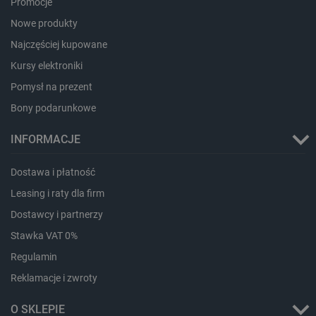
lokalna
Promocje
lbx_ac_easystorage
Pamięć
Nowe produkty
sesji
Najczęściej kupowane
dlapi_consent
Pamięć
lokalna
Kursy elektroniki
_uetvid
Pamięć
Pomysł na prezent
lokalna
Bony podarunkowe
_smsps
Pamięć
lokalna
INFORMACJE
lastExternalReferrer
Pamięć
lokalna
Dostawa i płatność
ea_lu_ts
Pamięć
lokalna
Leasing i raty dla firm
ea_gu_ts
Pamięć
lokalna
Dostawcy i partnerzy
_gcl_ls
Pamięć
Stawka VAT 0%
lokalna
Regulamin
_smps
Pamięć
lokalna
Reklamacje i zwroty
luigis.env.v2.159265-
Pamięć
182023
sesji
O SKLEPIE