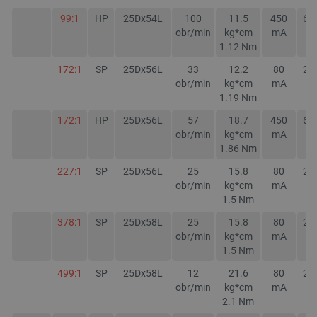
99:1
HP
25Dx54L
100
11.5
450
60
obr/min
kg*cm
mA
m
1.12
Nm
172:1
SP
25Dx56L
33
12.2
80
22
obr/min
kg*cm
mA
m
1.19
Nm
172:1
HP
25Dx56L
57
18.7
450
60
__cf_bm
Cloudflare Inc.
obr/min
kg*cm
mA
m
.inpost.pl
1.86
Nm
227:1
SP
25Dx56L
25
15.8
80
22
obr/min
kg*cm
mA
m
1.5
Nm
378:1
SP
25Dx58L
25
15.8
80
22
obr/min
kg*cm
mA
m
1.5
Nm
499:1
SP
25Dx58L
12
21.6
80
22
__cf_bm
Cloudflare Inc.
obr/min
kg*cm
mA
m
.webshopapp.com
2.1
Nm