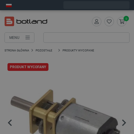
Zamów w ciągu:
1
:
20
:
11
, a wyślemy dziś!
0
MENU
STRONA GŁÓWNA
POZOSTAŁE
PRODUKTY WYCOFANE
PRODUKT WYCOFANY