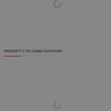
PHPSESSID
PHP.net
botland.com.pl
PRODUKTY Z TEJ SAMEJ KATEGORII:
_smvs
.botland.com.pl