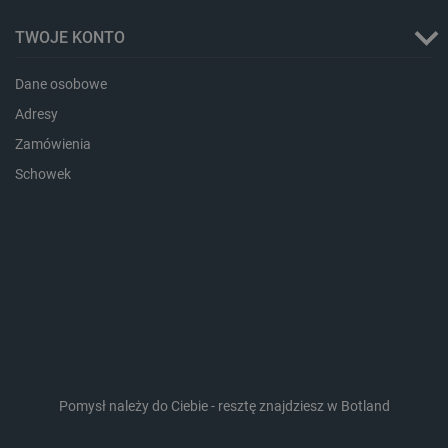
TWOJE KONTO
Storage declaration
Dane osobowe
Storage
Nazwa
Opis
Adresy
type
Zamówienia
_uetvid_exp
Pamięć
lokalna
Schowek
dlapi_ucp
Pamięć
lokalna
_cltk
Pamięć
sesji
smforms
Pamięć
lokalna
_smvc
Pamięć
lokalna
lbx_ac_easystorage
Pamięć
sesji
dlapi_consent
Pamięć
Pomysł należy do Ciebie - resztę znajdziesz w Botland
lokalna
_uetvid
Pamięć