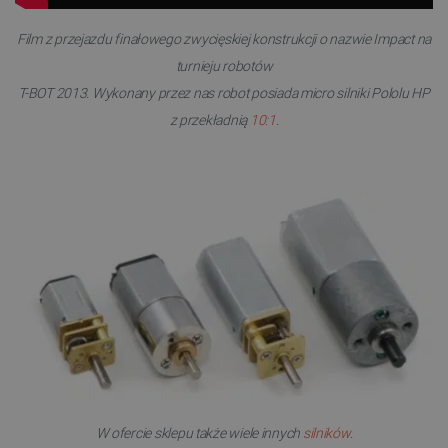
Film z przejazdu finałowego
zwycięskiej
konstrukcji o nazwie Impact na
turnieju robotów
T-BOT 2013. Wykonany przez nas robot posiada micro silniki Pololu HP
z przekładnią
10:1
.
Polityce prywatności Google
VISITOR_PRIVACY_METADATA
YouTube
.youtube.com
W ofercie sklepu także wiele innych
silników
.