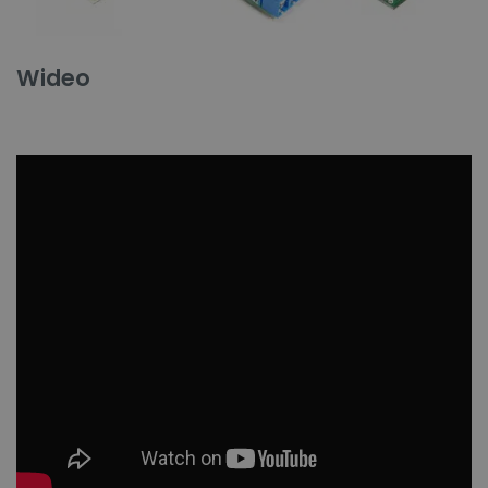
Wideo
Niezbędne
Wydajność
Targetowanie
Funkcjonalność
Niezbędne pliki cookie umożliwiają korzystanie z
podstawowych funkcji strony internetowej, takich
jak logowanie użytkownika i zarządzanie kontem.
Bez niezbędnych plików cookie nie można
prawidłowo korzystać ze strony internetowej.
Provider /
Nazwa
Domena
PrestaShop-[abcdef0123456789]{32}
.botland.com.pl
_lb
.botland.com.pl