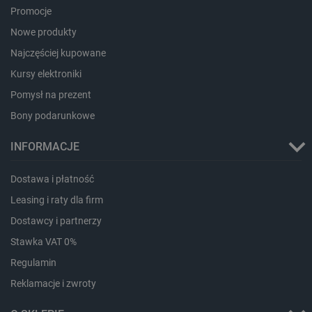
Promocje
Nowe produkty
Najczęściej kupowane
Kursy elektroniki
Pomysł na prezent
Bony podarunkowe
CookieScriptConsent
CookieScript
botland.com.pl
INFORMACJE
Dostawa i płatność
Leasing i raty dla firm
Dostawcy i partnerzy
Stawka VAT 0%
Regulamin
Reklamacje i zwroty
LaVisitorId_Ym90bGFuZC5sYWRlc2suY29tLw
.botland.com.pl