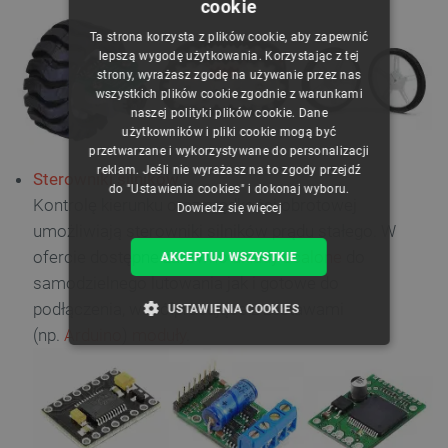
cookie
POLISH
Ta strona korzysta z plików cookie, aby zapewnić
CZECH
lepszą wygodę użytkowania. Korzystając z tej
strony, wyrażasz zgodę na używanie przez nas
ENGLISH
wszystkich plików cookie zgodnie z warunkami
naszej polityki plików cookie. Dane
GERMAN
użytkowników i pliki cookie mogą być
przetwarzane i wykorzystywane do personalizacji
reklam. Jeśli nie wyrażasz na to zgody przejdź
Sterowniki silników
do "Ustawienia cookies" i dokonaj wyboru.
Kontrolę kierunku oraz prędkości obrotowej
Dowiedz się więcej
umożliwiają sterowniki silników prądu stałego. W
ofercie dostępne zarówno
układy scalone
do
AKCEPTUJ WSZYSTKIE
samodzielnego lutowania jak i gotowe do
podłączenia, współpracujące z zestawami
USTAWIENIA COOKIES
(np.
Arduino
)
moduły
.
NIEZBĘDNE
WYDAJNOŚĆ
TARGETOWANIE
FUNKCJONALNOŚĆ