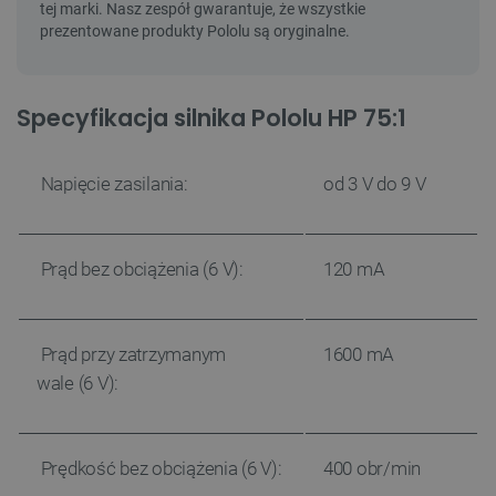
Specyfikacja silnika Pololu HP 75:1
Napięcie zasilania:
od 3 V do 9 V
Prąd bez obciążenia (6 V):
120 mA
Prąd przy zatrzymanym
1600 mA
wale (6 V):
Prędkość bez obciążenia (6 V):
400 obr/min