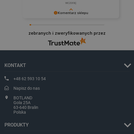
wczoraj
isListDisplay
botland.com.pl
Komentarz sklepu
Dziękujemy za najwyższą ocenę. Cieszymy się,
że nasz sprzęt trafił w dobre ręce. Polecamy się
zebranych i zweryfikowanych przez
na przyszłość.
_lb_ccc
.botland.com.pl
KONTAKT
+48 62 593 10 54
Napisz do nas
BOTLAND
Gola 25A
63-640 Bralin
Polska
critData
botland.com.pl
PRODUKTY