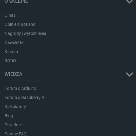
O SKLEPIE
O nas
critCartData
botland.com.pl
Opinie o Botland
Nagrody i wyróżnienia
Newsletter
Kariera
RODO
WIEDZA
critAccountId
botland.com.pl
Forum o Arduino
Forum o Raspberry Pi
Kalkulatory
Blog
Poradniki
Pomoc FAQ