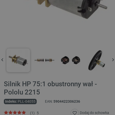
Silnik HP 75:1 obustronny wał -
Pololu 2215
Indeks:
PLL-04055
EAN:
5904422306236
Dodaj do schowka
(
1
)
5