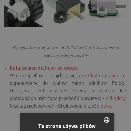
W przypadku silników micro 1000:1 i 1000:1 HP mocowania nie
zakrywają całej przekładni.
Koła
,
gąsienice
,
huby
,
enkodery
W naszej ofercie znajdują się także
koła
i
gąsienice
,
dopasowane do walów micro silników Pololu.
Dostępna jest również specjalna wersja kół
posiadająca mierzące prędkość obrotową -
enkodery
.
Montaż nietypowych kół ułatwiają
przejściówki
.
Ta strona używa plików