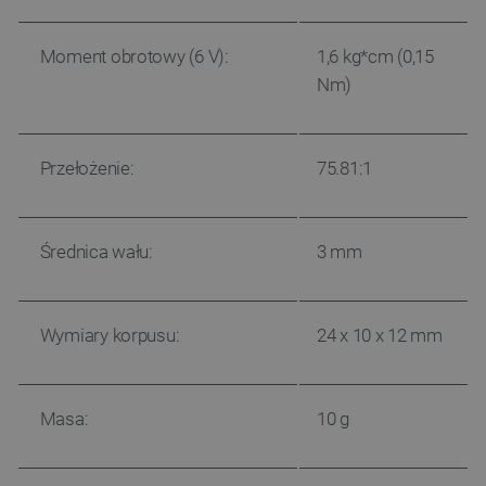
Moment obrotowy (6 V):
1,6 kg*cm (0,15
Nm)
Przełożenie:
75.81:1
Średnica wału:
3 mm
Wymiary korpusu:
24 x 10 x 12 mm
Masa:
10 g