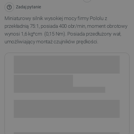
Zadaj pytanie
Miniaturowy silnik wysokiej mocy firmy Pololu z
przekładnią 75:1, posiada 400 obr/min, moment obrotowy
wynosi 1,6 kg*cm (0,15 Nm). Posiada przedłużony wał,
umożliwiający montaż czujników prędkości.
Sprawdź opcje płatności i finansowania:
SPRAWDŹ ILOŚĆ
i
Niedostępny
Produkt wycofany