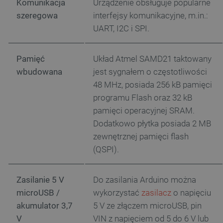
Komunikacja
Urządzenie obsługuje popularne
szeregowa
interfejsy komunikacyjne, m.in.:
UART, I2C i SPI.
Pamięć
Układ
Atmel SAMD21
taktowany
wbudowana
jest sygnałem o częstotliwości
48 MHz, posiada 256 kB pamięci
programu Flash oraz 32 kB
pamięci operacyjnej SRAM.
Dodatkowo płytka posiada 2 MB
zewnętrznej pamięci flash
(QSPI).
Zasilanie 5 V
Do zasilania Arduino można
microUSB /
wykorzystać
zasilacz
o napięciu
akumulator 3,7
5 V ze złączem microUSB, pin
V
VIN z napięciem od 5 do 6 V lub