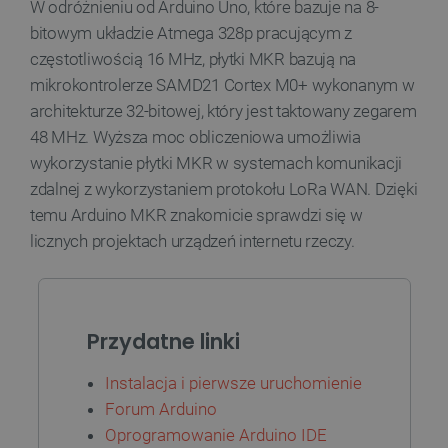
W odróżnieniu od Arduino Uno, które bazuje na 8-
bitowym układzie Atmega 328p pracującym z
częstotliwością 16 MHz, płytki MKR bazują na
PHPSESSID
PHP.net
botland.com.pl
mikrokontrolerze SAMD21 Cortex M0+ wykonanym w
architekturze 32-bitowej, który jest taktowany zegarem
48 MHz. Wyższa moc obliczeniowa umożliwia
wykorzystanie płytki MKR w systemach komunikacji
zdalnej z wykorzystaniem protokołu LoRa WAN. Dzięki
temu Arduino MKR znakomicie sprawdzi się w
licznych projektach urządzeń internetu rzeczy.
Przydatne linki
Instalacja i pierwsze uruchomienie
Forum Arduino
Oprogramowanie Arduino IDE
_smvs
.botland.com.pl