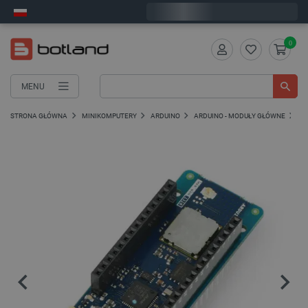
Wyślemy w poniedziałek
0
MENU
STRONA GŁÓWNA
MINIKOMPUTERY
ARDUINO
ARDUINO - MODUŁY GŁÓWNE
AR