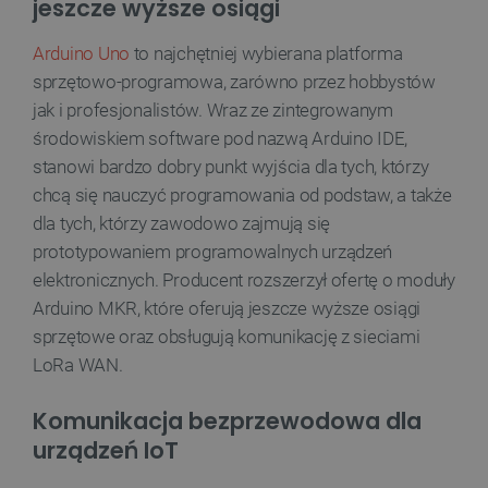
jeszcze wyższe osiągi
Arduino Uno
to najchętniej wybierana platforma
__cf_bm
Cloudflare Inc.
sprzętowo-programowa, zarówno przez hobbystów
.inpost.pl
jak i profesjonalistów. Wraz ze zintegrowanym
środowiskiem software pod nazwą Arduino IDE,
stanowi bardzo dobry punkt wyjścia dla tych, którzy
chcą się nauczyć programowania od podstaw, a także
dla tych, którzy zawodowo zajmują się
prototypowaniem programowalnych urządzeń
elektronicznych. Producent rozszerzył ofertę o moduły
Arduino MKR, które oferują jeszcze wyższe osiągi
__cf_bm
Cloudflare Inc.
.webshopapp.com
sprzętowe oraz obsługują komunikację z sieciami
LoRa WAN.
Komunikacja bezprzewodowa dla
urządzeń IoT