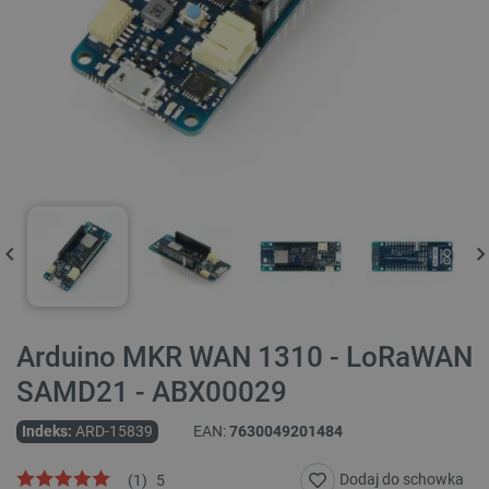
Arduino MKR WAN 1310 - LoRaWAN
SAMD21 - ABX00029
Indeks:
ARD-15839
EAN:
7630049201484
Dodaj do schowka
(
1
)
5