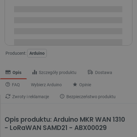
Realizacja 2-4 tyg. od
i
opłacenia
Na zamówienie
zamówienia
Dostawa
od 8,99 PLN
30 dni
na zwrot
Producent:
Arduino
Opis
Szczegóły produktu
Dostawa
FAQ
Wybierz Arduino
Opinie
Zwroty i reklamacje
Bezpieczeństwo produktu
Opis produktu: Arduino MKR WAN 1310
- LoRaWAN SAMD21 - ABX00029