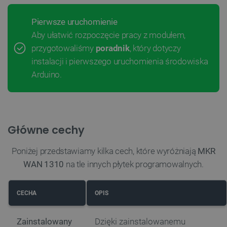
Pierwsze uruchomienie
Aby ułatwić rozpoczęcie pracy z modułem,
przygotowaliśmy
poradnik
, który dotyczy
instalacji i pierwszego uruchomienia środowiska
Arduino.
Główne cechy
Poniżej przedstawiamy kilka cech, które wyróżniają
MKR
WAN 1310
na tle innych płytek programowalnych.
CECHA
OPIS
Zainstalowany
Dzięki zainstalowanemu