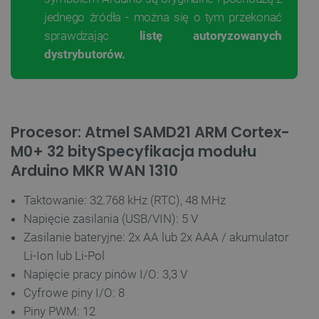
jednego źródła - można się o tym przekonać
sprawdzając
listę autoryzowanych
dystrybutorów.
Niezbędne
Wydajność
Targetowanie
Funkcjonalność
Niezbędne pliki cookie umożliwiają korzystanie z
podstawowych funkcji strony internetowej, takich
Procesor: Atmel SAMD21 ARM Cortex-
jak logowanie użytkownika i zarządzanie kontem.
Bez niezbędnych plików cookie nie można
M0+ 32 bitySpecyfikacja modułu
prawidłowo korzystać ze strony internetowej.
Arduino MKR WAN 1310
Provider /
Nazwa
Domena
Taktowanie: 32.768 kHz (RTC), 48 MHz
PrestaShop-[abcdef0123456789]{32}
.botland.com.pl
Napięcie zasilania (USB/VIN): 5 V
Zasilanie bateryjne: 2x AA lub 2x AAA / akumulator
Li-Ion lub Li-Pol
_lb
.botland.com.pl
Napięcie pracy pinów I/O: 3,3 V
Cyfrowe piny I/O: 8
Piny PWM: 12