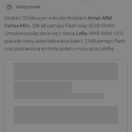
Zadaj pytanie
Moduł z 32-bitowym mikrokontrolerem
Atmel ARM
Cortex-M0+
, 256 kB pamięci Flash oraz 32 kB SRAM.
Umożliwia połączenie się z siecią
LoRa.
MKR WAN 1310
posiada nowy układ ładowania baterii, 2 MB pamięci flash
oraz poprawioną kontrolę poboru mocy przez płytkę.
Sprawdź opcje płatności i finansowania:
+
-
DODAJ DO KOSZYKA
SPRAWDŹ ILOŚĆ