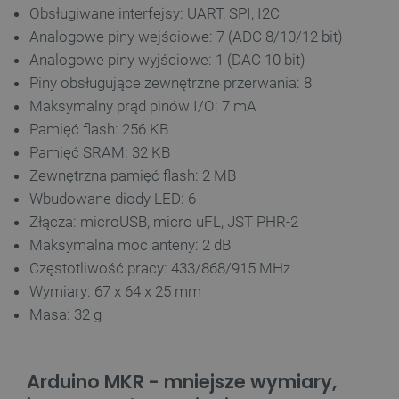
Obsługiwane interfejsy: UART, SPI, I2C
Analogowe piny wejściowe: 7 (ADC 8/10/12 bit)
Analogowe piny wyjściowe: 1 (DAC 10 bit)
Piny obsługujące zewnętrzne przerwania: 8
Maksymalny prąd pinów I/O: 7 mA
Pamięć flash: 256 KB
Polityce prywatności Google
Pamięć SRAM: 32 KB
Zewnętrzna pamięć flash: 2 MB
VISITOR_PRIVACY_METADATA
YouTube
.youtube.com
Wbudowane diody LED: 6
Złącza: microUSB, micro uFL, JST PHR-2
Maksymalna moc anteny: 2 dB
Częstotliwość pracy: 433/868/915 MHz
Wymiary: 67 x 64 x 25 mm
Masa: 32 g
Arduino MKR - mniejsze wymiary,