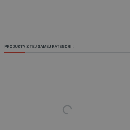
isListDisplay
botland.com.pl
_lb_ccc
.botland.com.pl
PRODUKTY Z TEJ SAMEJ KATEGORII:
critData
botland.com.pl