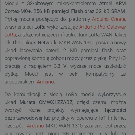
Moduł z
32-bitowym
mikrokontrolerem
Atmel ARM
Cortex-M0+, 256 kB pamięci Flash oraz 32 kB SRAM
.
Płytkę można podłączyć do:
platformy
Arduino Create
,
własnej sieci
LoRa
wykorzystując
Arduino Pro Gateway
LoRa
, a także istniejącej infrastruktury LoRa WAN, takiej
jak
The Things Network
. MKR WAN 1310 posiada nowy
układ ładowania baterii, 2 MB pamięci flash oraz
poprawioną kontrolę poboru mocy przez płytkę.
Piny I/O
pracują z napięciem
3,3 V
, wyższe może uszkodzić
płytkę. Moduł jest w pełni kompatybilny ze
środowiskiem
Arduino
.
Do komunikacji z siecią LoRa moduł wykorzystuje
układ
Murata CMWX1ZZABZ,
dzięki czemu można
tworzyć różne projekty wymagające
łączności
bezprzewodowej
lub projekty w oparciu o
IoT
(Internet
Rzeczy).
Arduino
MKR WAN 1310 zasilane jest przez
wbudowany port microUSB napięciem 5 V lub za