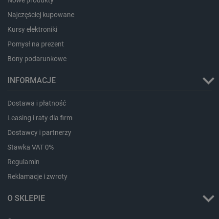
Najczęściej kupowane
Kursy elektroniki
Storage declaration
Pomysł na prezent
Storage
Nazwa
Opis
type
Bony podarunkowe
_uetvid_exp
Pamięć
lokalna
INFORMACJE
dlapi_ucp
Pamięć
lokalna
Dostawa i płatność
_cltk
Pamięć
Leasing i raty dla firm
sesji
Dostawcy i partnerzy
smforms
Pamięć
lokalna
Stawka VAT 0%
_smvc
Pamięć
lokalna
Regulamin
lbx_ac_easystorage
Pamięć
Reklamacje i zwroty
sesji
dlapi_consent
Pamięć
O SKLEPIE
lokalna
_uetvid
Pamięć