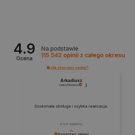
4.9
Na podstawie
115 542
opinii
z całego okresu
CookieScriptConsent
CookieScript
Ocena
botland.com.pl
Jak zbieramy opinie?
Arkadiusz
zweryfikowano
Doskonała obsługa i szybka realizacja.
w tym tygodniu
LaVisitorId_Ym90bGFuZC5sYWRlc2suY29tLw
.botland.com.pl
Komentarz sklepu