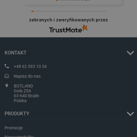
Zadowolenie klienta to dla nas najlepsza
nagroda. Dziękujemy i zapraszamy na kolejne
critCartData
botland.com.pl
zebranych i zweryfikowanych przez
zakupy.
KONTAKT
+48 62 593 10 54
critAccountId
botland.com.pl
Napisz do nas
BOTLAND
Gola 25A
63-640 Bralin
Polska
PRODUKTY
Promocje
Nowe produkty