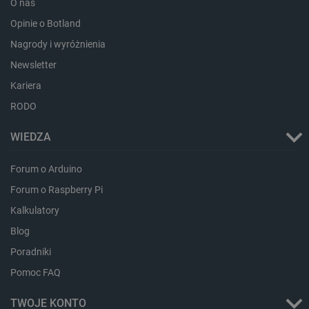
O nas
lokalna
Opinie o Botland
_smsps
Pamięć
lokalna
Nagrody i wyróżnienia
lastExternalReferrer
Pamięć
Newsletter
lokalna
Kariera
ea_lu_ts
Pamięć
lokalna
RODO
ea_gu_ts
Pamięć
lokalna
WIEDZA
_gcl_ls
Pamięć
lokalna
Forum o Arduino
_smps
Pamięć
lokalna
Forum o Raspberry Pi
luigis.env.v2.159265-
Pamięć
Kalkulatory
182023
sesji
Blog
_uetsid_exp
Pamięć
lokalna
Poradniki
_uetsid
Pamięć
Pomoc FAQ
lokalna
_smsp-r-65208
Pamięć
TWOJE KONTO
lokalna