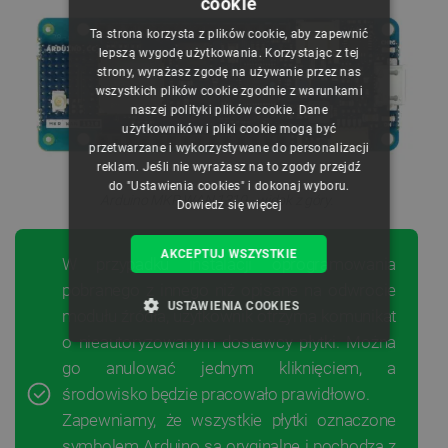
cookie
POLISH
Ta strona korzysta z plików cookie, aby zapewnić
CZECH
lepszą wygodę użytkowania. Korzystając z tej
strony, wyrażasz zgodę na używanie przez nas
ENGLISH
wszystkich plików cookie zgodnie z warunkami
naszej polityki plików cookie. Dane
GERMAN
użytkowników i pliki cookie mogą być
przetwarzane i wykorzystywane do personalizacji
reklam. Jeśli nie wyrażasz na to zgody przejdź
do "Ustawienia cookies" i dokonaj wyboru.
Arduino MKR WAN 1310 - widok z góry.
Dowiedz się więcej
AKCEPTUJ WSZYSTKIE
W przypadku instalacji oprogramowania
pobranego z innego niż opisane na odwrocie
USTAWIENIA COOKIES
modułu źródła, użytkownik otrzyma komunikat
o nieautoryzowanym dostawcy płytki. Można
NIEZBĘDNE
WYDAJNOŚĆ
go anulować jednym kliknięciem, a
środowisko będzie pracowało prawidłowo.
TARGETOWANIE
Zapewniamy, że wszystkie płytki oznaczone
symbolem Arduino są oryginalne i pochodzą z
FUNKCJONALNOŚĆ