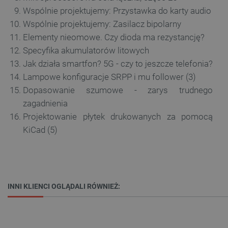
Wspólnie projektujemy: Przystawka do karty audio
VISITOR_PRIVACY_METADATA
YouTube
Wspólnie projektujemy: Zasilacz bipolarny
.youtube.com
Elementy nieomowe. Czy dioda ma rezystancję?
Specyfika akumulatorów litowych
Jak działa smartfon? 5G - czy to jeszcze telefonia?
Lampowe konfiguracje SRPP i mu follower (3)
Dopasowanie szumowe - zarys trudnego
zagadnienia
Projektowanie płytek drukowanych za pomocą
KiCad (5)
__cf_bm
Cloudflare Inc.
.inpost.pl
INNI KLIENCI OGLĄDALI RÓWNIEŻ: