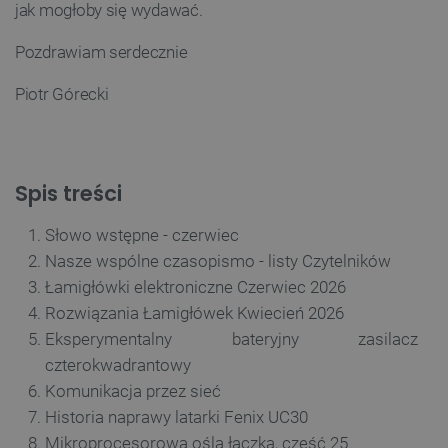
jak mogłoby się wydawać.
podstawowych funkcji strony internetowej, takich
jak logowanie użytkownika i zarządzanie kontem.
Bez niezbędnych plików cookie nie można
Pozdrawiam serdecznie
prawidłowo korzystać ze strony internetowej.
Provider /
Piotr Górecki
Nazwa
Domena
PrestaShop-[abcdef0123456789]{32}
.botland.com.pl
Spis treści
_lb
.botland.com.pl
Słowo wstępne - czerwiec
Nasze wspólne czasopismo - listy Czytelników
Łamigłówki elektroniczne Czerwiec 2026
Rozwiązania Łamigłówek Kwiecień 2026
Eksperymentalny bateryjny zasilacz
czterokwadrantowy
Komunikacja przez sieć
Historia naprawy latarki Fenix UC30
Polityce prywatności Google
Mikroprocesorowa ośla łączka, część 25