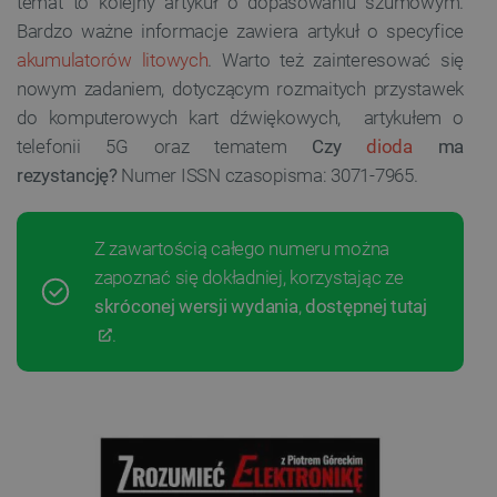
temat to kolejny artykuł o dopasowaniu szumowym.
Bardzo ważne informacje zawiera artykuł o specyfice
akumulatorów litowych
. Warto też zainteresować się
nowym zadaniem, dotyczącym rozmaitych przystawek
do komputerowych kart dźwiękowych, artykułem o
telefonii 5G oraz tematem
Czy
dioda
ma
rezystancję?
Numer ISSN czasopisma: 3071-7965.
Z zawartością całego numeru można
zapoznać się dokładniej, korzystając ze
skróconej wersji wydania
,
dostępnej tutaj
.