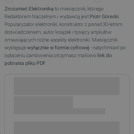
Zrozumieć Elektronikę
to miesięcznik, którego
Redaktorem Naczelnym i wydawcą jest
Piotr Górecki
.
Popularyzator elektroniki, konstruktor z ponad 30-letnim
doświadczeniem, autor książek i tysięcy artykułów
omawiających różne aspekty elektroniki. Miesięcznik
występuje
wyłącznie w formie cyfrowej
- natychmiast po
opłaceniu zamówienia otrzymasz mailowo
link do
pobrania pliku PDF
.
Sprawdź opcje płatności i finansowania:
+
-
DODAJ DO KOSZYKA