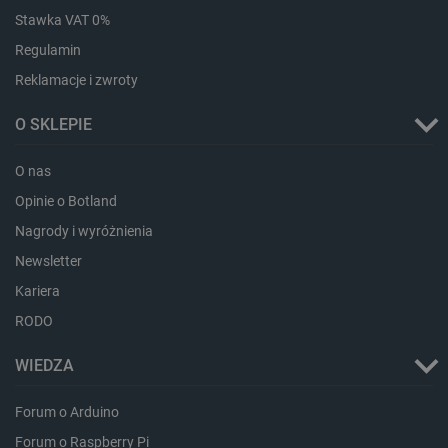
CookieScriptConsent
CookieScript
Stawka VAT 0%
botland.com.pl
Regulamin
Reklamacje i zwroty
O SKLEPIE
O nas
Opinie o Botland
Nagrody i wyróżnienia
LaVisitorId_Ym90bGFuZC5sYWRlc2suY29tLw
.botland.com.pl
Newsletter
Kariera
RODO
critCartData
botland.com.pl
WIEDZA
Forum o Arduino
Forum o Raspberry Pi