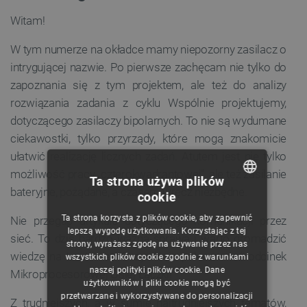
Witam!
W tym numerze na okładce mamy niepozorny zasilacz o
intrygującej nazwie. Po pierwsze zachęcam nie tylko do
zapoznania się z tym projektem, ale też do analizy
rozwiązania zadania z cyklu Wspólnie projektujemy,
dotyczącego zasilaczy bipolarnych. To nie są wydumane
ciekawostki, tylko przyrządy, które mogą znakomicie
ułatwić realizację licznych zadań. Atutem jest nie tylko
możliwość pracy „czterokwadrantowej”, ale też zasilanie
Ta strona używa plików
bateryjne, pożądane, a czasem wręcz niezbędne.
cookie
POLISH
Ta strona korzysta z plików cookie, aby zapewnić
Nie przegap artykułu dotyczącego komunikacji przez
CZECH
lepszą wygodę użytkowania. Korzystając z tej
sieć. To dziś bardzo ważna sprawa i warto gromadzić
strony, wyrażasz zgodę na używanie przez nas
ENGLISH
wiedzę na ten temat. Oczywiście polecam też odcinek
wszystkich plików cookie zgodnie z warunkami
naszej polityki plików cookie. Dane
Mikroprocesorowej Oślej Łączki!
GERMAN
użytkowników i pliki cookie mogą być
przetwarzane i wykorzystywane do personalizacji
Z trudniejszych, a w sumie najtrudniejszych tematów,