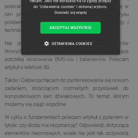
reklam. Jeśli nie wyrażasz na to zgody przejdź
polecam kolejny artykuł o dopasowaniu. Podejmuję w
do "Ustawienia cookies" i dokonaj wyboru.
Dowiedz się więcej
nim próbę jak najprostszego przedstawienia zarysu
problemu dopasowania szumowego, który dotyczy i
AKCEPTUJ WSZYSTKIE
techniki w.cz., i audio.
Nie przegap artykułu o specyfice akumulatorów
USTAWIENIA COOKIES
litowych. To są bardzo ważne informacje, uzasadniające
NIEZBĘDNE
WYDAJNOŚĆ
potrzebę stosowania BMS-ów i balanserów. Polecam
artykuł o telefonii 5G.
TARGETOWANIE
Także i Ciebie zachęcam do zainteresowania się nowym
FUNKCJONALNOŚĆ
zadaniem, dotyczącym rozmaitych przystawek do
komputerowych kart dźwiękowych. To temat, którym
możemy się zająć wspólnie.
Niezbędne
Wydajność
Targetowanie
W cyklu o fundamentach polecam artykuł z pytaniem w
tytule: czy dioda ma rezystancję? Odpowiedź, dotycząca
Funkcjonalność
elementów nieomowych, wcale nie jest tak oczywista,
Niezbędne pliki cookie umożliwiają korzystanie z