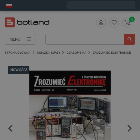
Wyślemy w poniedziałek
0
MENU
STRONA GŁÓWNA
KSIĄŻKI I KURSY
CZASOPISMA
ZROZUMIEĆ ELEKTRONIKĘ
Z
NOWOŚĆ!