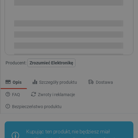
SPRAWDŹ ILOŚĆ
Dostępny
Wysyłka
24h
Darmowa
dostawa
30 dni
na zwrot
Producent:
Zrozumieć Elektronikę
Opis
Szczegóły produktu
Dostawa
FAQ
Zwroty i reklamacje
Bezpieczeństwo produktu
Kupując ten produkt, nie będziesz miał