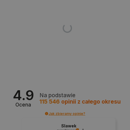
_smvs
.botland.com.pl
4.9
Na podstawie
115 546
opinii
z całego okresu
Ocena
LaSID
Quality Unit LLC
Jak zbieramy opinie?
botland.com.pl
Slawek