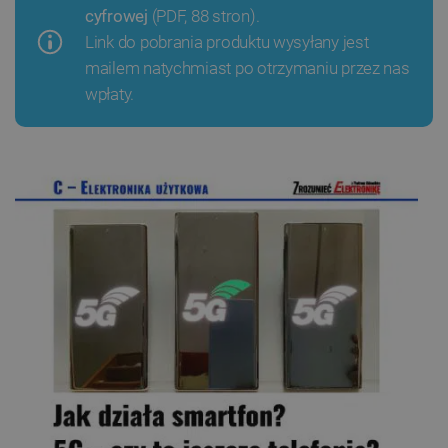
cyfrowej
(PDF, 88 stron).
Link do pobrania produktu wysyłany jest
mailem natychmiast po otrzymaniu przez nas
wpłaty.