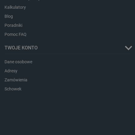
Kalkulatory
Blog
critAccountId
botland.com.pl
Poradniki
Pomoc FAQ
TWOJE KONTO
Dane osobowe
Adresy
Zamówienia
Schowek
Storage declaration
Storage
Nazwa
Opis
type
_uetvid_exp
Pamięć
lokalna