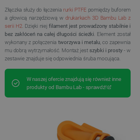
Złączka służy do łączenia
rurki PTFE
pomiędzy buforem
a głowicą narzędziową w
drukarkach 3D Bambu Lab z
serii H2
. Dzięki niej
filament jest prowadzony stabilnie i
bez zakłóceń na całej długości ścieżki
. Element został
wykonany z połączenia
tworzywa i metalu
, co zapewnia
mu dobrą wytrzymałość. Montaż jest
szybki i prosty
- w
zestawie znajduje się odpowiednia śruba mocująca.
W naszej ofercie znajdują się również inne
produkty od Bambu Lab - sprawdź!