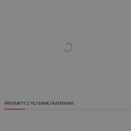
Polityce prywatności Google
VISITOR_PRIVACY_METADATA
YouTube
.youtube.com
PRODUKTY Z TEJ SAMEJ KATEGORII: