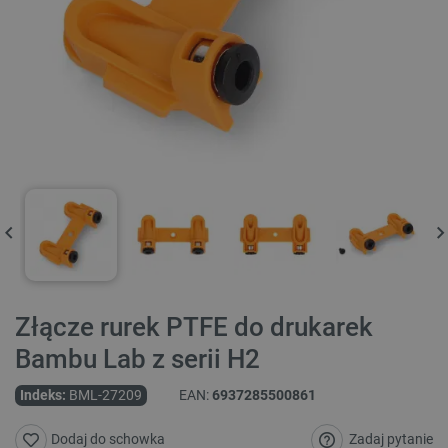
Złącze rurek PTFE do drukarek
Bambu Lab z serii H2
Indeks:
BML-27209
EAN:
6937285500861
Zadaj pytanie
Dodaj do schowka