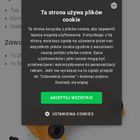
Typ: złączka rurki PTFE
Ta strona używa plików
Kompatybilność: drukarki Bambu Lab z serii H2
cookie
POLISH
Materiał: tworzywo sztuczne, metal
Ta strona korzysta z plików cookie, aby zapewnić
CZECH
lepszą wygodę użytkowania. Korzystając z tej
Zawartość zestawu
strony, wyrażasz zgodę na używanie przez nas
ENGLISH
wszystkich plików cookie zgodnie z warunkami
naszej polityki plików cookie. Dane
GERMAN
1x Złączka PTFE
użytkowników i pliki cookie mogą być
1x Śruba BT3-5
przetwarzane i wykorzystywane do personalizacji
reklam. Jeśli nie wyrażasz na to zgody przejdź
do "Ustawienia cookies" i dokonaj wyboru.
Dowiedz się więcej
AKCEPTUJ WSZYSTKIE
USTAWIENIA COOKIES
NIEZBĘDNE
WYDAJNOŚĆ