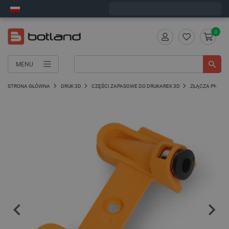
Wyślemy w poniedziałek
0
MENU
STRONA GŁÓWNA
DRUK 3D
CZĘŚCI ZAPASOWE DO DRUKAREK 3D
ZŁĄCZA PNEUMA