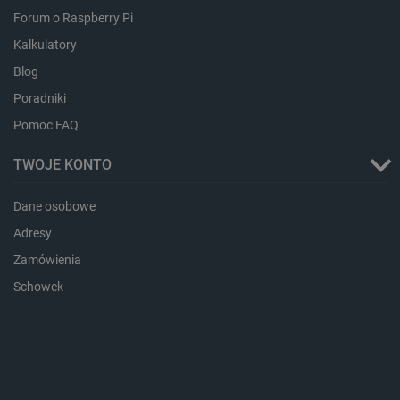
critData
botland.com.pl
Forum o Raspberry Pi
Kalkulatory
Blog
Poradniki
Pomoc FAQ
TWOJE KONTO
Dane osobowe
CookieScriptConsent
CookieScript
botland.com.pl
Adresy
Zamówienia
Schowek