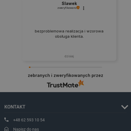
Slawek
zweryfikowano
bezproblemowa realizacja i wzorowa
PHPSESSID
PHP.net
obsługa klienta.
botland.com.pl
dzisiaj
zebranych i zweryfikowanych przez
KONTAKT
+48 62 593 10 54
Napisz do nas