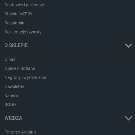
Dostawcy i partnerzy
Stawka VAT 0%
isListDisplay
botland.com.pl
Regulamin
Reklamacje i zwroty
O SKLEPIE
_lb_ccc
.botland.com.pl
O nas
Opinie o Botland
Nagrody i wyróżnienia
Newsletter
Kariera
RODO
WIEDZA
Forum o Arduino