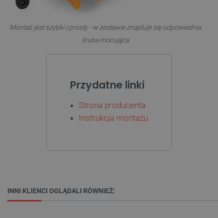
TARGETOWANIE
Montaż jest szybki i prosty - w zestawie znajduje się odpowiednia
FUNKCJONALNOŚĆ
śruba mocująca.
Niezbędne
Wydajność
Targetowanie
Przydatne linki
Funkcjonalność
Strona producenta
Niezbędne pliki cookie umożliwiają korzystanie z
podstawowych funkcji strony internetowej, takich
Instrukcja montażu
jak logowanie użytkownika i zarządzanie kontem.
Bez niezbędnych plików cookie nie można
prawidłowo korzystać ze strony internetowej.
Provider /
Nazwa
Domena
PrestaShop-[abcdef0123456789]{32}
.botland.com.pl
INNI KLIENCI OGLĄDALI RÓWNIEŻ:
_lb
.botland.com.pl