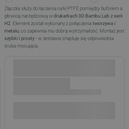
Złączka służy do łączenia rurki PTFE pomiędzy buforem a
głowicą narzędziową w
drukarkach 3D Bambu Lab z serii
H2
. Element został wykonany z połączenia
tworzywa i
metalu
, co zapewnia mu dobrą wytrzymałość. Montaż jest
szybki i prosty
- w zestawie znajduje się odpowiednia
śruba mocująca.
Sprawdź opcje płatności i finansowania:
+
-
DODAJ DO KOSZYKA
SPRAWDŹ ILOŚĆ