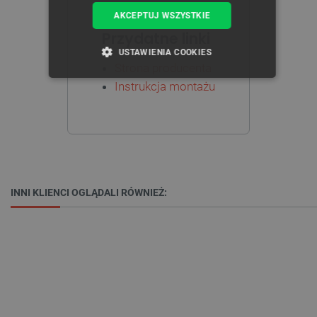
AKCEPTUJ WSZYSTKIE
Przydatne linki
USTAWIENIA COOKIES
Strona producenta
NIEZBĘDNE
WYDAJNOŚĆ
Instrukcja montażu
TARGETOWANIE
FUNKCJONALNOŚĆ
INNI KLIENCI OGLĄDALI RÓWNIEŻ:
Niezbędne
Wydajność
Targetowanie
Funkcjonalność
Niezbędne pliki cookie umożliwiają korzystanie z
podstawowych funkcji strony internetowej, takich
jak logowanie użytkownika i zarządzanie kontem.
Bez niezbędnych plików cookie nie można
prawidłowo korzystać ze strony internetowej.