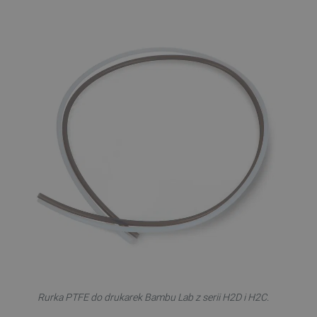
Rurka PTFE do drukarek Bambu Lab z serii H2D i H2C.