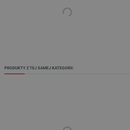
Provider /
Nazwa
Domena
PrestaShop-[abcdef0123456789]{32}
.botland.com.pl
_lb
.botland.com.pl
PRODUKTY Z TEJ SAMEJ KATEGORII:
Polityce prywatności Google
VISITOR_PRIVACY_METADATA
YouTube
.youtube.com