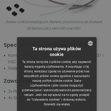
Zestaw rurek prowadzących filament, przeznaczony do drukarek
3D Bambu Lab z serii H2D oraz H2C.
Specyfikacja techniczna rurek PTFE
Ta strona używa plików
cookie
Kompatybilność: drukarki Bambu Lab z serii H2D i
POLISH
H2C
Ta strona korzysta z plików cookie, aby zapewnić
CZECH
lepszą wygodę użytkowania. Korzystając z tej
Materiał: plastik (PTFE)
strony, wyrażasz zgodę na używanie przez nas
ENGLISH
wszystkich plików cookie zgodnie z warunkami
Zawartość zestawu
naszej polityki plików cookie. Dane
GERMAN
użytkowników i pliki cookie mogą być
przetwarzane i wykorzystywane do personalizacji
2x Rurka PTFE
reklam. Jeśli nie wyrażasz na to zgody przejdź
4x Silikonowe zaślepki
do "Ustawienia cookies" i dokonaj wyboru.
Dowiedz się więcej