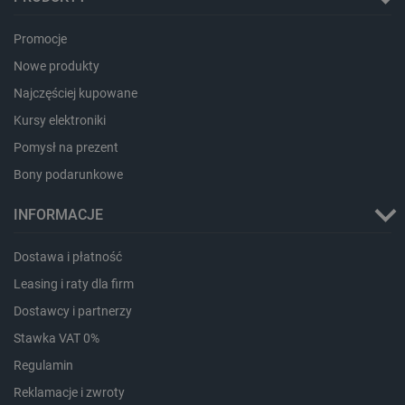
Promocje
Nowe produkty
Najczęściej kupowane
Kursy elektroniki
Pomysł na prezent
Bony podarunkowe
_smvs
.botland.com.pl
INFORMACJE
Dostawa i płatność
Leasing i raty dla firm
LaSID
Quality Unit LLC
botland.com.pl
Dostawcy i partnerzy
Stawka VAT 0%
Regulamin
Reklamacje i zwroty