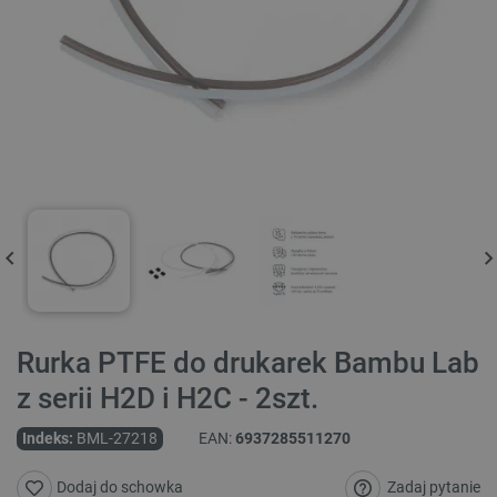
Rurka PTFE do drukarek Bambu Lab
z serii H2D i H2C - 2szt.
Indeks:
BML-27218
EAN:
6937285511270
Zadaj pytanie
Dodaj do schowka