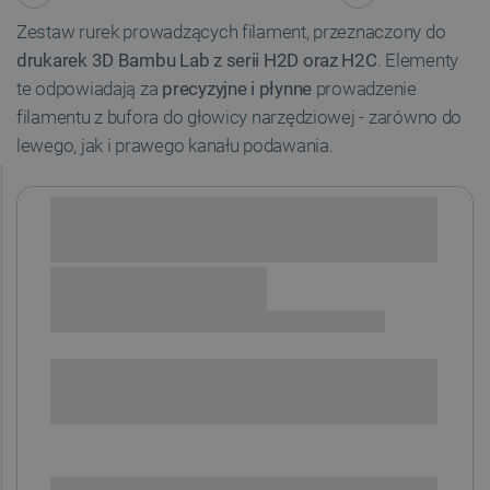
Zestaw rurek prowadzących filament, przeznaczony do
drukarek 3D Bambu Lab z serii H2D oraz H2C
. Elementy
te odpowiadają za
precyzyjne i płynne
prowadzenie
filamentu z bufora do głowicy narzędziowej - zarówno do
lewego, jak i prawego kanału podawania.
Sprawdź opcje płatności i finansowania:
+
-
DODAJ DO KOSZYKA
SPRAWDŹ ILOŚĆ