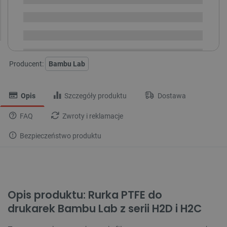
Dostępny
Wysyłka
24h
Dostawa
od 8,99 PLN
30 dni
na zwrot
Producent:
Bambu Lab
Opis
Szczegóły produktu
Dostawa
FAQ
Zwroty i reklamacje
Bezpieczeństwo produktu
Opis produktu: Rurka PTFE do
drukarek Bambu Lab z serii H2D i H2C