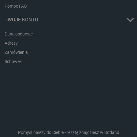
Pomoc FAQ
TWOJE KONTO
Dane osobowe
Adresy
critData
botland.com.pl
Zamówienia
Schowek
CookieScriptConsent
CookieScript
botland.com.pl
Pomysł należy do Ciebie - resztę znajdziesz w Botland