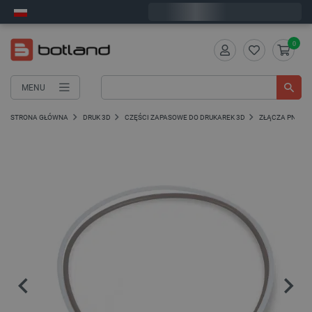
Wyślemy w poniedziałek
0
MENU
STRONA GŁÓWNA
DRUK 3D
CZĘŚCI ZAPASOWE DO DRUKAREK 3D
ZŁĄCZA PNEUMA