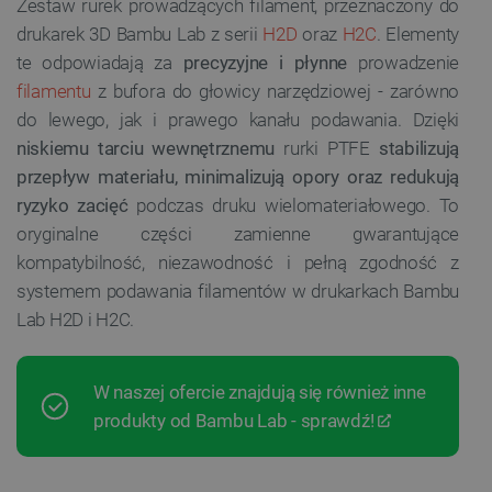
Zestaw rurek prowadzących filament, przeznaczony do
drukarek 3D Bambu Lab z serii
H2D
oraz
H2C
. Elementy
te odpowiadają za
precyzyjne i płynne
prowadzenie
filamentu
z bufora do głowicy narzędziowej - zarówno
do lewego, jak i prawego kanału podawania. Dzięki
niskiemu tarciu wewnętrznemu
rurki PTFE
stabilizują
przepływ materiału, minimalizują opory oraz redukują
ryzyko zacięć
podczas druku wielomateriałowego. To
oryginalne części zamienne gwarantujące
kompatybilność, niezawodność i pełną zgodność z
systemem podawania filamentów w drukarkach Bambu
Lab H2D i H2C.
W naszej ofercie znajdują się również inne
produkty od Bambu Lab - sprawdź!