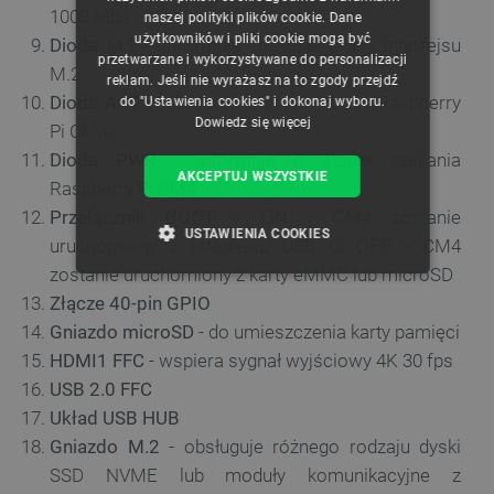
1000 Mbs
naszej polityki plików cookie. Dane
GERMAN
użytkowników i pliki cookie mogą być
Dioda M.2
- informuje o stanie pracy interfejsu
przetwarzane i wykorzystywane do personalizacji
M.2
reklam. Jeśli nie wyrażasz na to zgody przejdź
Dioda ACT
- informuje o stanie pracy Raspberry
do "Ustawienia cookies" i dokonaj wyboru.
Dowiedz się więcej
Pi CM4
Dioda PWR
- informuje o stanie zasilania
AKCEPTUJ WSZYSTKIE
Raspberry Pi CM4
Przełącznik BOOT
- ON - CM4 zostanie
USTAWIENIA COOKIES
uruchomiony z interfejsu USB C; OFF - CM4
zostanie uruchomiony z karty eMMC lub microSD
NIEZBĘDNE
WYDAJNOŚĆ
Złącze 40-pin GPIO
Gniazdo microSD
- do umieszczenia karty pamięci
TARGETOWANIE
HDMI1 FFC
- wspiera sygnał wyjściowy 4K 30 fps
USB 2.0 FFC
FUNKCJONALNOŚĆ
Układ USB HUB
Gniazdo M.2
- obsługuje różnego rodzaju dyski
SSD NVME lub moduły komunikacyjne z
Niezbędne
Wydajność
Targetowanie