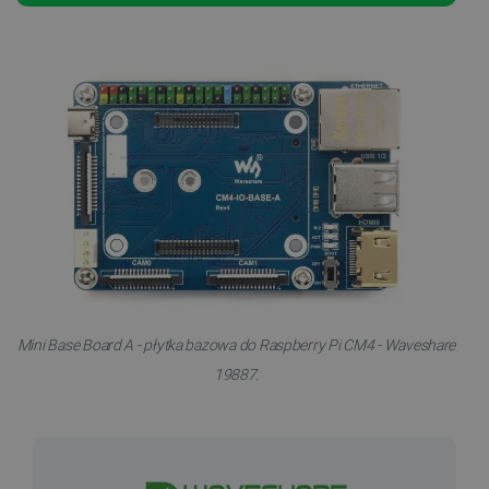
Mini Base Board A - płytka bazowa do Raspberry Pi CM4 - Waveshare
19887.