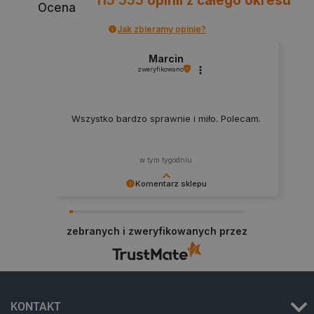
115 555
opinii
z całego okresu
Ocena
Jak zbieramy opinie?
Marcin
CookieScriptConsent
CookieScript
zweryfikowano
botland.com.pl
Wszystko bardzo sprawnie i miło. Polecam.
w tym tygodniu
Komentarz sklepu
Dziękujemy za najwyższą ocenę. Cieszymy się,
że nasz sprzęt trafił w dobre ręce. Polecamy się
LaVisitorId_Ym90bGFuZC5sYWRlc2suY29tLw
.botland.com.pl
zebranych i zweryfikowanych przez
na przyszłość.
critCartData
botland.com.pl
KONTAKT