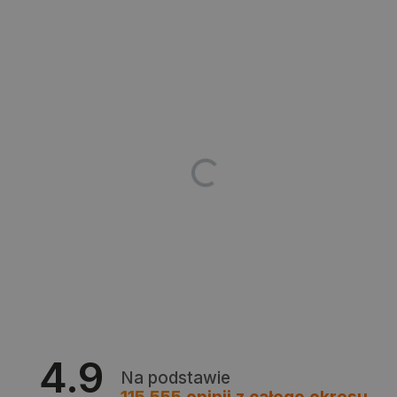
_lb_ccc
.botland.com.pl
critData
botland.com.pl
4.9
Na podstawie