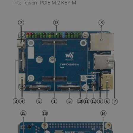
interfejsem PCIE M.2 KEY-M
Funkcjonalność
Niezbędne pliki cookie umożliwiają korzystanie z
podstawowych funkcji strony internetowej, takich
jak logowanie użytkownika i zarządzanie kontem.
Bez niezbędnych plików cookie nie można
prawidłowo korzystać ze strony internetowej.
Provider /
Nazwa
Domena
PrestaShop-[abcdef0123456789]{32}
.botland.com.pl
_lb
.botland.com.pl