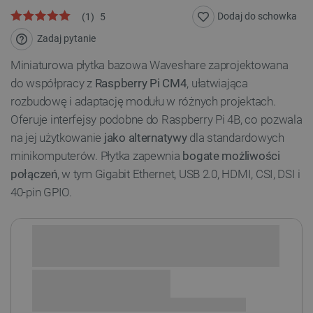
Dodaj do schowka
(
1
)
5
Zadaj pytanie
Miniaturowa płytka bazowa Waveshare zaprojektowana
do współpracy z
Raspberry Pi CM4
, ułatwiająca
rozbudowę i adaptację modułu w różnych projektach.
Oferuje interfejsy podobne do Raspberry Pi 4B, co pozwala
na jej użytkowanie
jako alternatywy
dla standardowych
minikomputerów. Płytka zapewnia
bogate możliwości
połączeń
, w tym Gigabit Ethernet, USB 2.0, HDMI, CSI, DSI i
40-pin GPIO.
Sprawdź opcje płatności i finansowania: