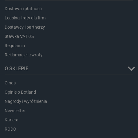
Storage
Nazwa
Opis
type
Dostawa i płatność
_uetvid_exp
Pamięć
Leasing i raty dla firm
lokalna
Dostawcy i partnerzy
dlapi_ucp
Pamięć
lokalna
Stawka VAT 0%
_cltk
Pamięć
Regulamin
sesji
Reklamacje i zwroty
smforms
Pamięć
lokalna
O SKLEPIE
_smvc
Pamięć
lokalna
lbx_ac_easystorage
Pamięć
O nas
sesji
Opinie o Botland
dlapi_consent
Pamięć
lokalna
Nagrody i wyróżnienia
_uetvid
Pamięć
Newsletter
lokalna
Kariera
_smsps
Pamięć
lokalna
RODO
lastExternalReferrer
Pamięć