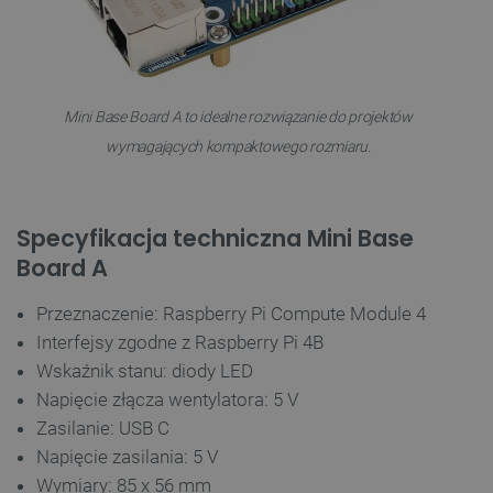
Mini Base Board A to idealne rozwiązanie do projektów
wymagających kompaktowego rozmiaru.
__cf_bm
Cloudflare Inc.
.webshopapp.com
Specyfikacja techniczna Mini Base
Board A
Przeznaczenie: Raspberry Pi Compute Module 4
Interfejsy zgodne z Raspberry Pi 4B
Wskaźnik stanu: diody LED
Napięcie złącza wentylatora: 5 V
Zasilanie: USB C
Napięcie zasilania: 5 V
PHPSESSID
PHP.net
botland.com.pl
Wymiary: 85 x 56 mm