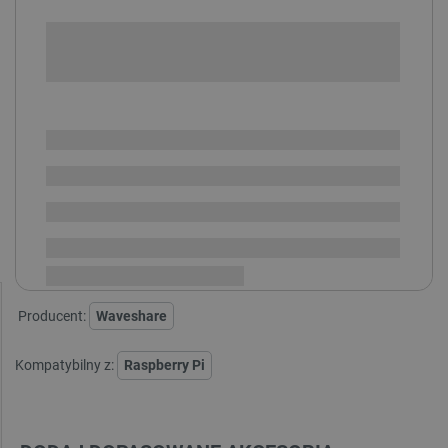
POWIADOM O DOSTĘPNOŚCI
SPRAWDŹ ILOŚĆ
Dostawa
zaplanowana,
i
dostępne
Dostępny od ok. 2026-10-09
będzie
200 szt.
Dostawa
od 8,99 PLN
30 dni
na zwrot
Producent:
Waveshare
Kompatybilny z:
Raspberry Pi