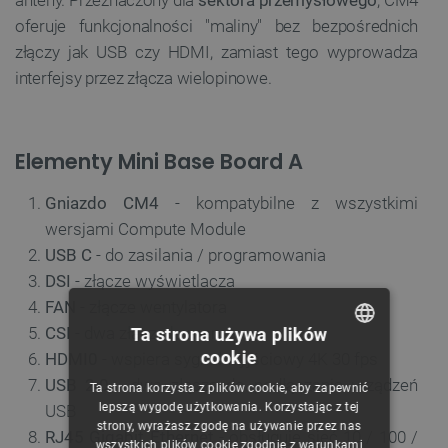
oferuje funkcjonalności "maliny" bez bezpośrednich
złączy jak USB czy HDMI, zamiast tego wyprowadza
interfejsy przez złącza wielopinowe.
Elementy Mini Base Board A
Gniazdo CM4
- kompatybilne z wszystkimi
wersjami Compute Module
USB C
- do zasilania / programowania
DSI
- złącze wyświetlacza
FAN
- złącze wentylatora
CSI
- dwa złącza kamery
Ta strona używa plików
cookie
HDMI0
- wspiera sygnał wyjściowy 4K 30 fps
POLISH
USB 2.0
- dwa złącza do podłączania urządzeń
Ta strona korzysta z plików cookie, aby zapewnić
CZECH
lepszą wygodę użytkowania. Korzystając z tej
USB
strony, wyrażasz zgodę na używanie przez nas
ENGLISH
RJ45 Gigabit Ethernet
- obsługuje sieć 10 / 100 /
wszystkich plików cookie zgodnie z warunkami