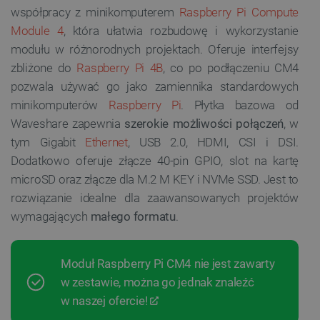
współpracy z minikomputerem
Raspberry Pi Compute
Module 4
, która ułatwia rozbudowę i wykorzystanie
modułu w różnorodnych projektach. Oferuje interfejsy
zbliżone do
Raspberry Pi 4B
, co po podłączeniu CM4
pozwala używać go jako zamiennika standardowych
minikomputerów
Raspberry Pi
. Płytka bazowa od
Waveshare zapewnia
szerokie możliwości połączeń
, w
tym Gigabit
Ethernet
, USB 2.0, HDMI, CSI i DSI.
Dodatkowo oferuje złącze 40-pin GPIO, slot na kartę
microSD oraz złącze dla M.2 M KEY i NVMe SSD. Jest to
rozwiązanie idealne dla zaawansowanych projektów
wymagających
małego formatu
.
Moduł Raspberry Pi CM4 nie jest zawarty
w zestawie, można go jednak znaleźć
w naszej ofercie!