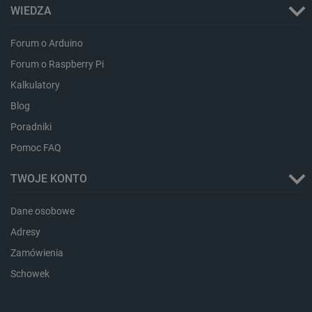
lokalna
WIEDZA
ea_lu_ts
Pamięć
lokalna
Forum o Arduino
ea_gu_ts
Pamięć
lokalna
Forum o Raspberry Pi
_gcl_ls
Pamięć
Kalkulatory
lokalna
Blog
_smps
Pamięć
lokalna
Poradniki
luigis.env.v2.159265-
Pamięć
Pomoc FAQ
182023
sesji
_uetsid_exp
Pamięć
TWOJE KONTO
lokalna
_uetsid
Pamięć
Dane osobowe
lokalna
Adresy
_smsp-r-65208
Pamięć
lokalna
Zamówienia
cartSkuToUrl
Pamięć
lokalna
Schowek
lastExternalReferrerTime
Pamięć
lokalna