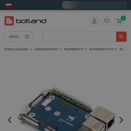
Wyślemy w poniedziałek
0
MENU
STRONA GŁÓWNA
MINIKOMPUTERY
RASPBERRY PI
RASPBERRY PI CM
RASPBE